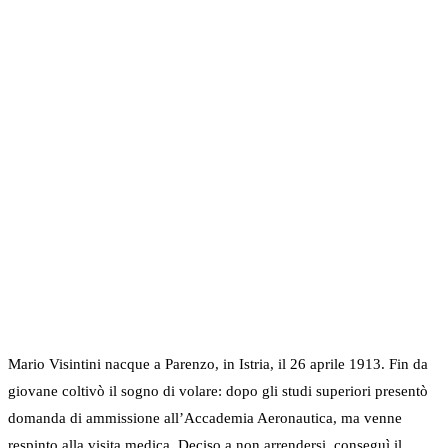
Mario Visintini nacque a Parenzo, in Istria, il 26 aprile 1913. Fin da
giovane coltivò il sogno di volare: dopo gli studi superiori presentò
domanda di ammissione all’Accademia Aeronautica, ma venne
respinto alla visita medica. Deciso a non arrendersi, conseguì il