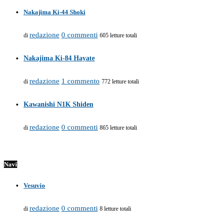
Nakajima Ki-44 Shoki
redazione
0 commenti
di
605 letture totali
Nakajima Ki-84 Hayate
redazione
1 commento
di
772 letture totali
Kawanishi N1K Shiden
redazione
0 commenti
di
865 letture totali
Navi
Vesuvio
redazione
0 commenti
di
8 letture totali