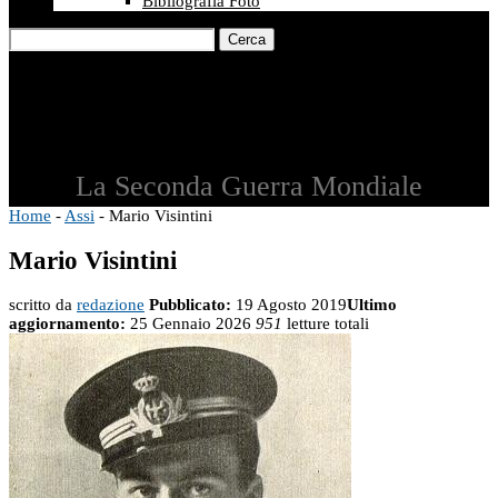
Bibliografia Foto
Cerca
La Seconda Guerra Mondiale
Home
-
Assi
-
Mario Visintini
Mario Visintini
scritto da
redazione
Pubblicato:
19 Agosto 2019
Ultimo
aggiornamento:
25 Gennaio 2026
951
letture totali