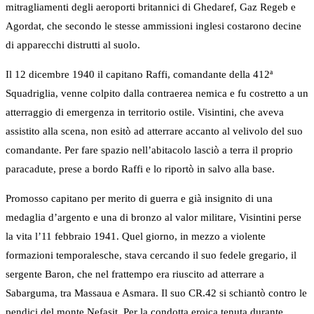
mitragliamenti degli aeroporti britannici di Ghedaref, Gaz Regeb e
Agordat, che secondo le stesse ammissioni inglesi costarono decine
di apparecchi distrutti al suolo.
Il 12 dicembre 1940 il capitano Raffi, comandante della 412ª
Squadriglia, venne colpito dalla contraerea nemica e fu costretto a un
atterraggio di emergenza in territorio ostile. Visintini, che aveva
assistito alla scena, non esitò ad atterrare accanto al velivolo del suo
comandante. Per fare spazio nell’abitacolo lasciò a terra il proprio
paracadute, prese a bordo Raffi e lo riportò in salvo alla base.
Promosso capitano per merito di guerra e già insignito di una
medaglia d’argento e una di bronzo al valor militare, Visintini perse
la vita l’11 febbraio 1941. Quel giorno, in mezzo a violente
formazioni temporalesche, stava cercando il suo fedele gregario, il
sergente Baron, che nel frattempo era riuscito ad atterrare a
Sabarguma, tra Massaua e Asmara. Il suo CR.42 si schiantò contro le
pendici del monte Nefasit. Per la condotta eroica tenuta durante