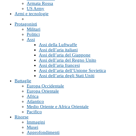
Armata Rossa
US Army
Armi e tecnologie
Protagonisti
Militari
Politici
Assi
Assi della Luftwaffe
Assi dell’aria italiani
Assi dell’aria del Giappone
Assi dell’aria del Regno Unito
Assi dell’aria francesi
Assi dell’aria dell’Unione Sovietica
Assi dell’aria degli Stati Uniti
Battaglie
Europa Occidentale
Europa Orientale
Africa
Atlantico
Medio Oriente e Africa Orientale
Pacifico
Risorse
Immagini
Musei
Approfondimenti