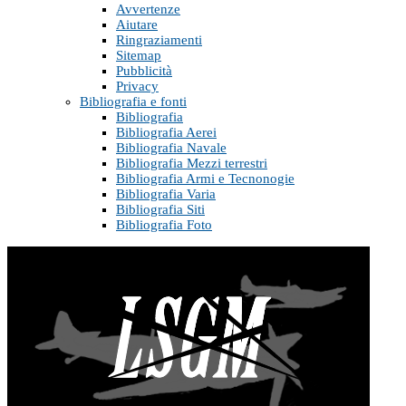
Avvertenze
Aiutare
Ringraziamenti
Sitemap
Pubblicità
Privacy
Bibliografia e fonti
Bibliografia
Bibliografia Aerei
Bibliografia Navale
Bibliografia Mezzi terrestri
Bibliografia Armi e Tecnonogie
Bibliografia Varia
Bibliografia Siti
Bibliografia Foto