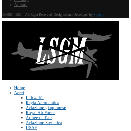
Aiutare
@2006 - 2024 - All Right Reserved. Designed and Developed by
Supero
Home
Aerei
Luftwaffe
Regia Aeronautica
Aviazione giapponese
Royal Air Force
Armée de l’air
Aviazione Sovietica
USAF