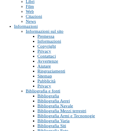
Libri
Film
Web
Citazioni
News
Informazioni
Informazioni sul sito
Premessa
Informazioni
Copyright
Privacy
Contattaci
Avvertenze
Aiutare
Ringraziamenti
Sitemap
Pubblicità
Privacy
Bibliografia e fonti
Bibliografia
Bibliografia Aerei
Bibliografia Navale
Bibliografia Mezzi terrestri
Bibliografia Armi e Tecnonogie
Bibliografia Varia
Bibliografia Siti
Bibliografia Foto