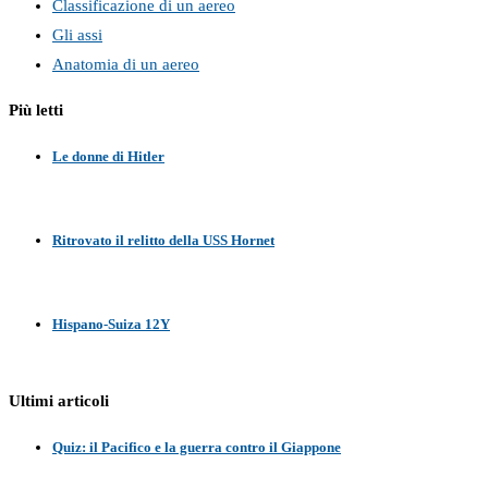
Classificazione di un aereo
Gli assi
Anatomia di un aereo
Più letti
Le donne di Hitler
Ritrovato il relitto della USS Hornet
Hispano-Suiza 12Y
Ultimi articoli
Quiz: il Pacifico e la guerra contro il Giappone