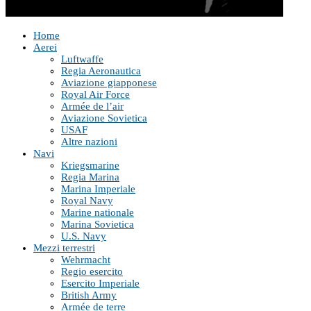
Home
Aerei
Luftwaffe
Regia Aeronautica
Aviazione giapponese
Royal Air Force
Armée de l’air
Aviazione Sovietica
USAF
Altre nazioni
Navi
Kriegsmarine
Regia Marina
Marina Imperiale
Royal Navy
Marine nationale
Marina Sovietica
U.S. Navy
Mezzi terrestri
Wehrmacht
Regio esercito
Esercito Imperiale
British Army
Armée de terre