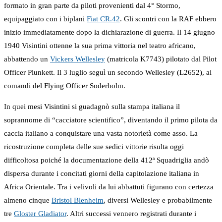
formato in gran parte da piloti provenienti dal 4° Stormo,
equipaggiato con i biplani
Fiat CR.42
. Gli scontri con la RAF ebbero
inizio immediatamente dopo la dichiarazione di guerra. Il 14 giugno
1940 Visintini ottenne la sua prima vittoria nel teatro africano,
abbattendo un
Vickers Wellesley
(matricola K7743) pilotato dal Pilot
Officer Plunkett. Il 3 luglio seguì un secondo Wellesley (L2652), ai
comandi del Flying Officer Soderholm.
In quei mesi Visintini si guadagnò sulla stampa italiana il
soprannome di “cacciatore scientifico”, diventando il primo pilota da
caccia italiano a conquistare una vasta notorietà come asso. La
ricostruzione completa delle sue sedici vittorie risulta oggi
difficoltosa poiché la documentazione della 412ª Squadriglia andò
dispersa durante i concitati giorni della capitolazione italiana in
Africa Orientale. Tra i velivoli da lui abbattuti figurano con certezza
almeno cinque
Bristol Blenheim
, diversi Wellesley e probabilmente
tre
Gloster Gladiator
. Altri successi vennero registrati durante i