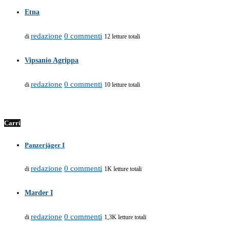
Etna
redazione
0 commenti
di
12 letture totali
Vipsanio Agrippa
redazione
0 commenti
di
10 letture totali
Carri
Panzerjäger I
redazione
0 commenti
di
1K letture totali
Marder I
redazione
0 commenti
di
1,3K letture totali