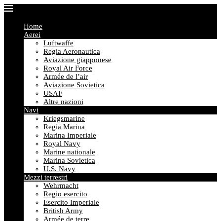
Home
Aerei
Luftwaffe
Regia Aeronautica
Aviazione giapponese
Royal Air Force
Armée de l’air
Aviazione Sovietica
USAF
Altre nazioni
Navi
Kriegsmarine
Regia Marina
Marina Imperiale
Royal Navy
Marine nationale
Marina Sovietica
U.S. Navy
Mezzi terrestri
Wehrmacht
Regio esercito
Esercito Imperiale
British Army
Armée de terre