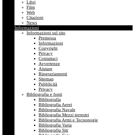
Libri
Film
Web
Citazioni
News
Informazioni
Informazioni sul sito
Premessa
Informazioni
Copyright
Privacy
Contattaci
Avvertenze
Aiutare
Ringraziamenti
Sitemap
Pubblicità
Privacy
Bibliografia e fonti
Bibliografia
Bibliografia Aerei
Bibliografia Navale
Bibliografia Mezzi terrestri
Bibliografia Armi e Tecnonogie
Bibliografia Varia
Bibliografia Siti