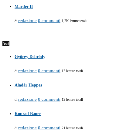
Marder II
redazione
0 commenti
di
1,2K letture totali
Assi
György Debrödy
redazione
0 commenti
di
13 letture totali
Aladár Heppes
redazione
0 commenti
di
12 letture totali
Konrad Bauer
redazione
0 commenti
di
21 letture totali