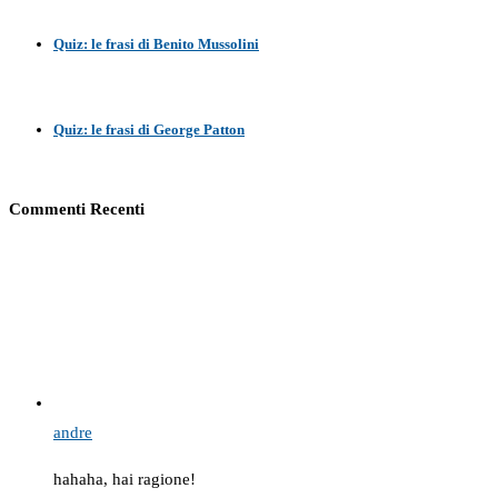
Quiz: le frasi di Benito Mussolini
Quiz: le frasi di George Patton
Commenti Recenti
andre
hahaha, hai ragione!