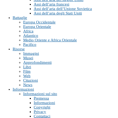
Assi dell’aria francesi
Assi dell’aria dell’Unione Sovietica
Assi dell’aria degli Stati Uniti
Battaglie
Europa Occidentale
Europa Orientale
Africa
Atlantico
Medio Oriente e Africa Orientale
Pacifico
Risorse
Immagini
Musei
Approfondimenti
Libri
Film
Web
Citazioni
News
Informazioni
Informazioni sul sito
Premessa
Informazioni
Copyright
Privacy
Contattaci