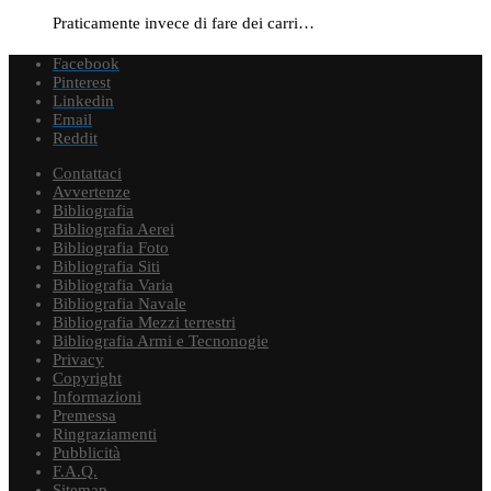
Praticamente invece di fare dei carri…
Facebook
Pinterest
Linkedin
Email
Reddit
Contattaci
Avvertenze
Bibliografia
Bibliografia Aerei
Bibliografia Foto
Bibliografia Siti
Bibliografia Varia
Bibliografia Navale
Bibliografia Mezzi terrestri
Bibliografia Armi e Tecnonogie
Privacy
Copyright
Informazioni
Premessa
Ringraziamenti
Pubblicità
F.A.Q.
Sitemap