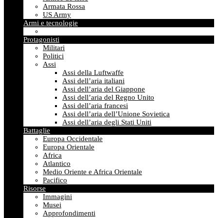
Armata Rossa
US Army
Armi e tecnologie
Protagonisti
Militari
Politici
Assi
Assi della Luftwaffe
Assi dell’aria italiani
Assi dell’aria del Giappone
Assi dell’aria del Regno Unito
Assi dell’aria francesi
Assi dell’aria dell’Unione Sovietica
Assi dell’aria degli Stati Uniti
Battaglie
Europa Occidentale
Europa Orientale
Africa
Atlantico
Medio Oriente e Africa Orientale
Pacifico
Risorse
Immagini
Musei
Approfondimenti