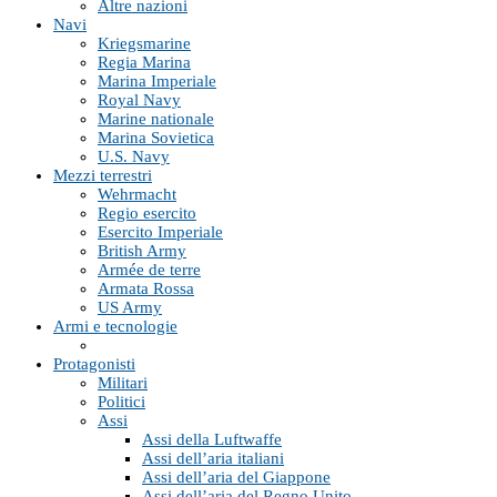
Altre nazioni
Navi
Kriegsmarine
Regia Marina
Marina Imperiale
Royal Navy
Marine nationale
Marina Sovietica
U.S. Navy
Mezzi terrestri
Wehrmacht
Regio esercito
Esercito Imperiale
British Army
Armée de terre
Armata Rossa
US Army
Armi e tecnologie
Protagonisti
Militari
Politici
Assi
Assi della Luftwaffe
Assi dell’aria italiani
Assi dell’aria del Giappone
Assi dell’aria del Regno Unito