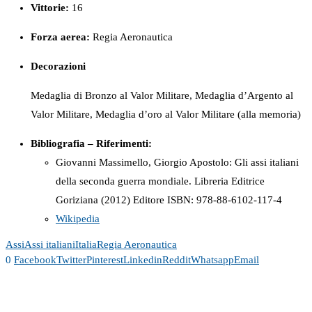
Vittorie:
16
Forza
aerea:
Regia Aeronautica
Decorazioni
Medaglia di Bronzo al Valor Militare, Medaglia d’Argento al
Valor Militare, Medaglia d’oro al Valor Militare (alla memoria)
Bibliografia – Riferimenti:
Giovanni Massimello, Giorgio Apostolo: Gli assi italiani
della seconda guerra mondiale. Libreria Editrice
Goriziana (2012) Editore ISBN:
978-88-6102-117-4
Wikipedia
Assi
Assi italiani
Italia
Regia Aeronautica
0
Facebook
Twitter
Pinterest
Linkedin
Reddit
Whatsapp
Email