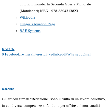
di tutto il mondo: la Seconda Guerra Mondiale
(Mondadori) ISBN: ‎ 978-8804313823
Wikipedia
Dinger’s Aviation Page
BAE Systems
RAF
UK
0
Facebook
Twitter
Pinterest
Linkedin
Reddit
Whatsapp
Email
redazione
Gli articoli firmati "Redazione" sono il frutto di un lavoro collettivo,
in cui diverse competenze si fondono per offrire ai lettori analisi