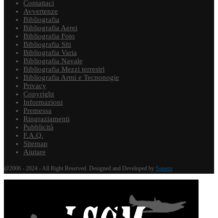
Contattaci
Avvertenze
Bibliografia
Bibliografia Aerei
Bibliografia Foto
Bibliografia Siti
Bibliografia Varia
Bibliografia Navale
Bibliografia Mezzi terrestri
Bibliografia Armi e Tecnonogie
Privacy
Copyright
Informazioni
Premessa
Ringraziamenti
Pubblicità
F.A.Q.
Sitemap
Aiutare
@2006 - 2024 - All Right Reserved. Designed and Developed by
Supero