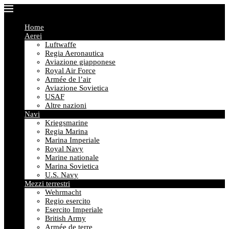
Home
Aerei
Luftwaffe
Regia Aeronautica
Aviazione giapponese
Royal Air Force
Armée de l’air
Aviazione Sovietica
USAF
Altre nazioni
Navi
Kriegsmarine
Regia Marina
Marina Imperiale
Royal Navy
Marine nationale
Marina Sovietica
U.S. Navy
Mezzi terrestri
Wehrmacht
Regio esercito
Esercito Imperiale
British Army
Armée de terre