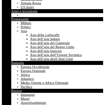
Armata Rossa
US Army
Armi e tecnologie
Protagonisti
Militari
Politici
Assi
Assi della Luftwaffe
Assi dell’aria italiani
Assi dell’aria del Giappone
Assi dell’aria del Regno Unito
Assi dell’aria francesi
Assi dell’aria dell’Unione Sovietica
Assi dell’aria degli Stati Uniti
Battaglie
Europa Occidentale
Europa Orientale
Africa
Atlantico
Medio Oriente e Africa Orientale
Pacifico
Risorse
Immagini
Musei
Approfondimenti