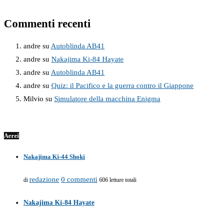
Commenti recenti
andre
su
Autoblinda AB41
andre
su
Nakajima Ki-84 Hayate
andre
su
Autoblinda AB41
andre
su
Quiz: il Pacifico e la guerra contro il Giappone
Milvio
su
Simulatore della macchina Enigma
Aerei
Nakajima Ki-44 Shoki
redazione
0 commenti
di
606 letture totali
Nakajima Ki-84 Hayate