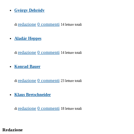
György Debrödy
redazione
0 commenti
di
14 letture totali
Aladár Heppes
redazione
0 commenti
di
14 letture totali
Konrad Bauer
redazione
0 commenti
di
23 letture totali
Klaus Bretschneider
redazione
0 commenti
di
18 letture totali
Redazione