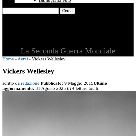
Bibliografia Foto
Cerca
La Seconda Guerra Mondiale
Home
-
Aerei
-
Vickers Wellesley
Vickers Wellesley
scritto da
redazione
Pubblicato:
9 Maggio 2015
Ultimo
aggiornamento:
31 Agosto 2025
814
letture totali