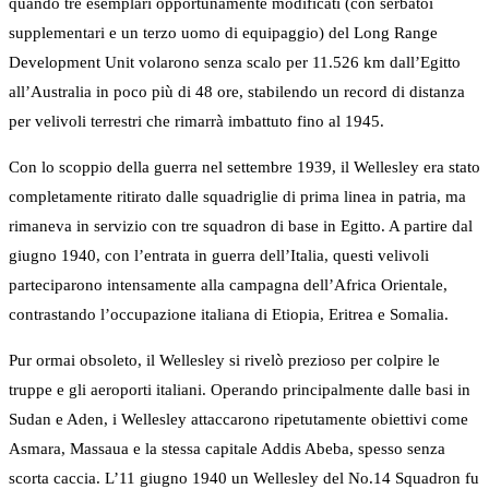
quando tre esemplari opportunamente modificati (con serbatoi
supplementari e un terzo uomo di equipaggio) del Long Range
Development Unit volarono senza scalo per 11.526 km dall’Egitto
all’Australia in poco più di 48 ore, stabilendo un record di distanza
per velivoli terrestri che rimarrà imbattuto fino al 1945.
Con lo scoppio della guerra nel settembre 1939, il Wellesley era stato
completamente ritirato dalle squadriglie di prima linea in patria, ma
rimaneva in servizio con tre squadron di base in Egitto. A partire dal
giugno 1940, con l’entrata in guerra dell’Italia, questi velivoli
parteciparono intensamente alla campagna dell’Africa Orientale,
contrastando l’occupazione italiana di Etiopia, Eritrea e Somalia.
Pur ormai obsoleto, il Wellesley si rivelò prezioso per colpire le
truppe e gli aeroporti italiani. Operando principalmente dalle basi in
Sudan e Aden, i Wellesley attaccarono ripetutamente obiettivi come
Asmara, Massaua e la stessa capitale Addis Abeba, spesso senza
scorta caccia. L’11 giugno 1940 un Wellesley del No.14 Squadron fu