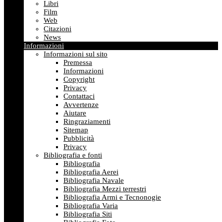
Libri
Film
Web
Citazioni
News
Informazioni
Informazioni sul sito
Premessa
Informazioni
Copyright
Privacy
Contattaci
Avvertenze
Aiutare
Ringraziamenti
Sitemap
Pubblicità
Privacy
Bibliografia e fonti
Bibliografia
Bibliografia Aerei
Bibliografia Navale
Bibliografia Mezzi terrestri
Bibliografia Armi e Tecnonogie
Bibliografia Varia
Bibliografia Siti