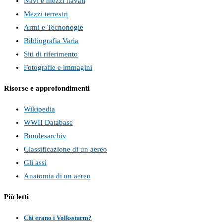
Navi e mezzi navali
Mezzi terrestri
Armi e Tecnonogie
Bibliografia Varia
Siti di riferimento
Fotografie e immagini
Risorse e approfondimenti
Wikipedia
WWII Database
Bundesarchiv
Classificazione di un aereo
Gli assi
Anatomia di un aereo
Più letti
Chi erano i Volkssturm?