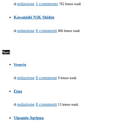
redazione
1 commento
di
782 letture totali
Kawanishi N1K Shiden
redazione
0 commenti
di
866 letture totali
Navi
Vesuvio
redazione
0 commenti
di
9 letture totali
Etna
redazione
0 commenti
di
13 letture totali
Vipsanio Agrippa