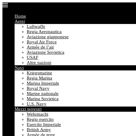
Home
Aerei
Luftwaffe
Regia Aeronautica
Aviazione giapponese
Royal Air Force
Armée de l’air
Aviazione Sovietica
USAF
Altre nazioni
Navi
Kriegsmarine
Regia Marina
Marina Imperiale
Royal Navy
Marine nationale
Marina Sovietica
U.S. Navy
Mezzi terrestri
Wehrmacht
Regio esercito
Esercito Imperiale
British Army
Armée de terre