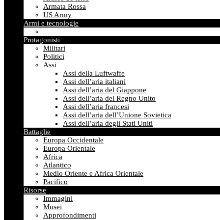
Armata Rossa
US Army
Armi e tecnologie
Protagonisti
Militari
Politici
Assi
Assi della Luftwaffe
Assi dell’aria italiani
Assi dell’aria del Giappone
Assi dell’aria del Regno Unito
Assi dell’aria francesi
Assi dell’aria dell’Unione Sovietica
Assi dell’aria degli Stati Uniti
Battaglie
Europa Occidentale
Europa Orientale
Africa
Atlantico
Medio Oriente e Africa Orientale
Pacifico
Risorse
Immagini
Musei
Approfondimenti