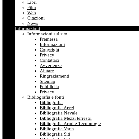
Libri
Film
Web
Citazioni
News
Informazioni
Informazioni sul sito
Premessa
Informazioni
Copyright
Privacy
Contattaci
Avvertenze
Aiutare
Ringraziamenti
Sitemap
Pubblicità
Privacy
Bibliografia e fonti
Bibliografia
Bibliografia Aerei
Bibliografia Navale
Bibliografia Mezzi terrestri
Bibliografia Armi e Tecnonogie
Bibliografia Varia
Bibliografia Siti