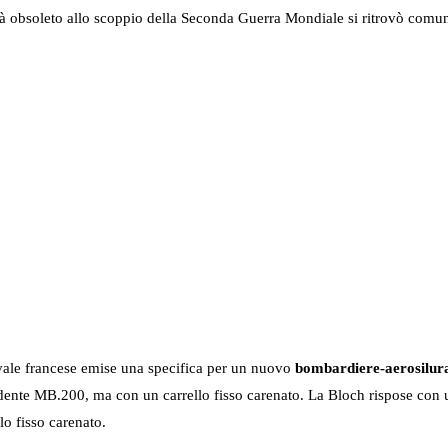
o già obsoleto allo scoppio della Seconda Guerra Mondiale si ritrovò co
ale francese emise una specifica per un nuovo
bombardiere-aerosilur
dente MB.200, ma con un carrello fisso carenato. La Bloch rispose con
o fisso carenato.