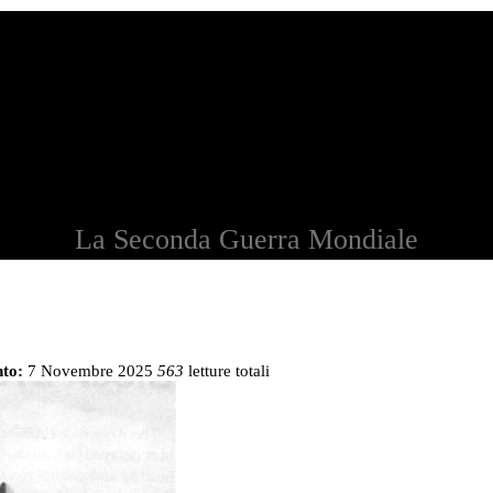
La Seconda Guerra Mondiale
to:
7 Novembre 2025
563
letture totali