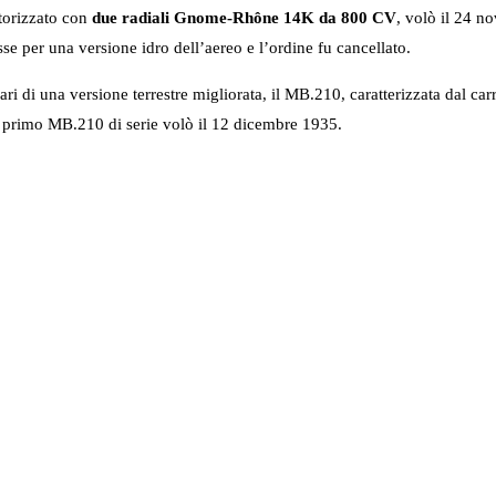
torizzato con
due radiali Gnome-Rhône 14K da 800 CV
, volò il 24 
esse per una versione idro dell’aereo e l’ordine fu cancellato.
 di una versione terrestre migliorata, il MB.210, caratterizzata dal carrel
l primo MB.210 di serie volò il 12 dicembre 1935.