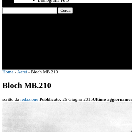
Bibliografia Foto
Cerca
Home
-
Aerei
-
Bloch MB.210
Bloch MB.210
scritto da
redazione
Pubblicato:
26 Giugno 2015
Ultimo aggiornamen