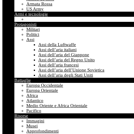
Armata Rossa
US Army
Armi e tecnologie
Protagonisti
Militari
Politici
Assi
Assi della Luftwaffe
Assi dell’aria italiani
Assi dell’aria del Giappone
Assi dell’aria del Regno Unito
Assi dell’aria francesi
Assi dell’aria dell’Unione Sovietica
Assi dell’aria degli Stati Uniti
Battaglie
Europa Occidentale
Europa Orientale
Africa
Atlantico
Medio Oriente e Africa Orientale
Pacifico
Risorse
Immagini
Musei
Approfondimenti