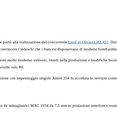
e portò alla realizzazione del concorrente
Lioré et Olivier LeO 451
. Der
convincere i tedeschi che i francesi disponevano di moderni bombardier
sto molto moderno velivolo, ritardi nella produzione e modifiche fecer
cevette solo 80.
versione con impennaggio singolo Amiot 354 fu accettata in servizio come 
 da mitragliatrici MAC 1934 da 7,5 mm in postazione anteriore e ven