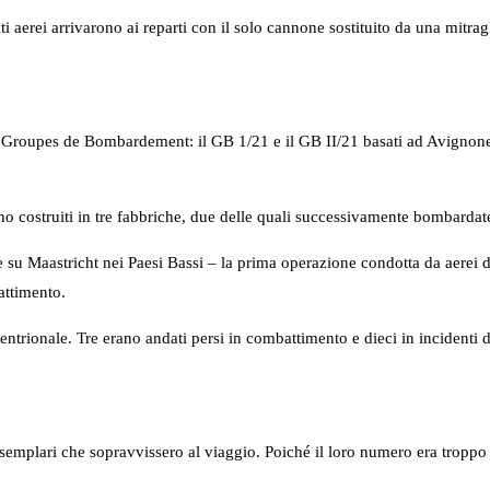
i aerei arrivarono ai reparti con il solo cannone sostituito da una mitragl
oupes de Bombardement: il GB 1/21 e il GB II/21 basati ad Avignone. S
o costruiti in tre fabbriche, due delle quali successivamente bombardate
 su Maastricht nei Paesi Bassi – la prima operazione condotta da aerei 
attimento.
tentrionale. Tre erano andati persi in combattimento e dieci in incidenti 
esemplari che sopravvissero al viaggio. Poiché il loro numero era troppo e