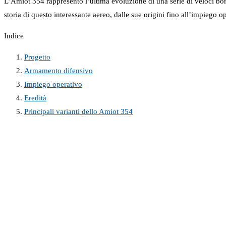
L’Amiot 354 rappresentò l’ultima evoluzione di una serie di veloci bom
storia di questo interessante aereo, dalle sue origini fino all’impiego o
Indice
Progetto
Armamento difensivo
Impiego operativo
Eredità
Principali varianti dello Amiot 354