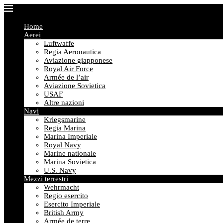
Home
Aerei
Luftwaffe
Regia Aeronautica
Aviazione giapponese
Royal Air Force
Armée de l’air
Aviazione Sovietica
USAF
Altre nazioni
Navi
Kriegsmarine
Regia Marina
Marina Imperiale
Royal Navy
Marine nationale
Marina Sovietica
U.S. Navy
Mezzi terrestri
Wehrmacht
Regio esercito
Esercito Imperiale
British Army
Armée de terre