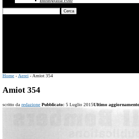
Bibliografia Foto
Cerca
Home
-
Aerei
-
Amiot 354
Amiot 354
scritto da
redazione
Pubblicato:
5 Luglio 2015
Ultimo aggiornamento