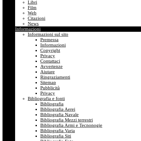
Libri
Film
Web
Citazioni
News
Informazioni
Informazioni sul sito
Premessa
Informazioni
Copyright
Privacy
Contattaci
Avvertenze
Aiutare
Ringraziamenti
Sitemap
Pubblicità
Privacy
Bibliografia e fonti
Bibliografia
Bibliografia Aerei
Bibliografia Navale
Bibliografia Mezzi terrestri
Bibliografia Armi e Tecnonogie
Bibliografia Varia
Bibliografia Siti