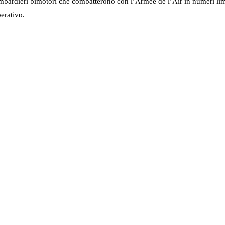
bardieri bimotori che combatterono con l’Armée de l’Air in numeri limit
perativo.