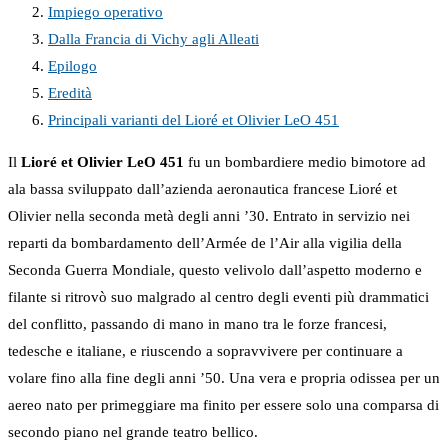
Impiego operativo
Dalla Francia di Vichy agli Alleati
Epilogo
Eredità
Principali varianti del Lioré et Olivier LeO 451
Il
Lioré et Olivier LeO 451
fu un bombardiere medio bimotore ad
ala bassa sviluppato dall’azienda aeronautica francese Lioré et
Olivier nella seconda metà degli anni ’30. Entrato in servizio nei
reparti da bombardamento dell’Armée de l’Air alla vigilia della
Seconda Guerra Mondiale, questo velivolo dall’aspetto moderno e
filante si ritrovò suo malgrado al centro degli eventi più drammatici
del conflitto, passando di mano in mano tra le forze francesi,
tedesche e italiane, e riuscendo a sopravvivere per continuare a
volare fino alla fine degli anni ’50. Una vera e propria odissea per un
aereo nato per primeggiare ma finito per essere solo una comparsa di
secondo piano nel grande teatro bellico.