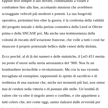
Eppure fece sempre il suo dovere, continuando a volare e
combattere fino alla fine, accettando missioni che avrebbero
scoraggiato velivoli più moderni e potenti. La sua longevità
operativa, protrattasi ben oltre la guerra, è la conferma della validità
del progetto iniziale e della perizia costruttiva della Lioré et Olivier
prima e della SNCASE poi. Ma anche una testimonianza della
volontà di riscatto dell’aviazione francese, che volle a tutti i costi far
rinascere il proprio potenziale bellico dalle ceneri della disfatta.
Ecco perché, al di là dei numeri e delle statistiche, il LeO 451 merita
un posto d’onore nella storia aeronautica del ‘900. Non fu un
bombardiere invincibile o rivoluzionario. Ma con la sua vicenda
travagliata ed esemplare, rappresentò lo spirito di sacrificio e di
resilienza di una nazione che, anche nei momenti più bui, non smise
mai di credere nella vittoria e di puntare alle stelle. Un’eredità di
valore che va oltre il singolo aereo o conflitto, e che appartiene a
tutti coloro che, ieri come oggi, sanno rialzarsi dalle avversità per