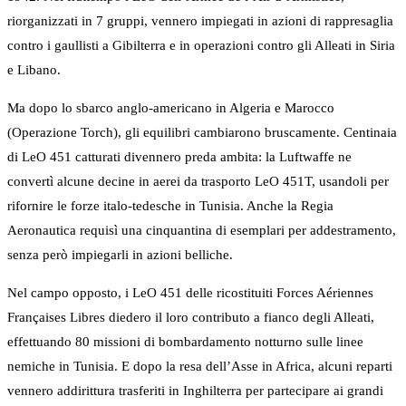
riorganizzati in 7 gruppi, vennero impiegati in azioni di rappresaglia
contro i gaullisti a Gibilterra e in operazioni contro gli Alleati in Siria
e Libano.
Ma dopo lo sbarco anglo-americano in Algeria e Marocco
(Operazione Torch), gli equilibri cambiarono bruscamente. Centinaia
di LeO 451 catturati divennero preda ambita: la Luftwaffe ne
convertì alcune decine in aerei da trasporto LeO 451T, usandoli per
rifornire le forze italo-tedesche in Tunisia. Anche la Regia
Aeronautica requisì una cinquantina di esemplari per addestramento,
senza però impiegarli in azioni belliche.
Nel campo opposto, i LeO 451 delle ricostituiti Forces Aériennes
Françaises Libres diedero il loro contributo a fianco degli Alleati,
effettuando 80 missioni di bombardamento notturno sulle linee
nemiche in Tunisia. E dopo la resa dell’Asse in Africa, alcuni reparti
vennero addirittura trasferiti in Inghilterra per partecipare ai grandi