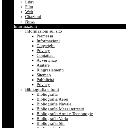
Libri
Film
Web
Citazioni
News
Informazioni
Informazioni sul sito
Premessa
Informazioni
Copyright
Privacy
Contattaci
Avvertenze
Aiutare
Ringraziamenti
Sitemap
Pubblicità
Privacy
Bibliografia e fonti
Bibliografia
Bibliografia Aerei
Bibliografia Navale
Bibliografia Mezzi terrestri
Bibliografia Armi e Tecnonogie
Bibliografia Varia
Bibliografia Siti