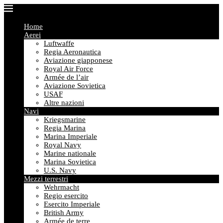
Home
Aerei
Luftwaffe
Regia Aeronautica
Aviazione giapponese
Royal Air Force
Armée de l’air
Aviazione Sovietica
USAF
Altre nazioni
Navi
Kriegsmarine
Regia Marina
Marina Imperiale
Royal Navy
Marine nationale
Marina Sovietica
U.S. Navy
Mezzi terrestri
Wehrmacht
Regio esercito
Esercito Imperiale
British Army
Armée de terre