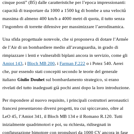
cinque posti” (B5) dalle caratteristiche per l’epoca impressionanti:
capacità di trasportare da 1000 a 1500 kg di bombe a una velocità
massima di almeno 400 km/h a 4000 metri di quota, il tutto senza
l’ingombro di torrette difensive per massimizzare l’aerodinamica.
Una sfida progettuale notevole, che si proponeva di dotare l’Armée
de l’Air di un bombardiere medio all’avanguardia, in grado di
rimpiazzare i lenti e vulnerabili biplani ancora in servizio, come gli
Amiot 143
, i
Bloch MB 200
, i
Farman F.222
o i Potez 540. Aerei
che, pur essendo stati concepiti secondo le teorie del generale
italiano
Giulio Douhet
sul bombardamento strategico, si erano
rivelati del tutto inadeguati già pochi anni dopo la loro introduzione.
Per rispondere al nuovo requisito, i principali costruttori aeronautici
francesi presentarono diversi progetti, tra cui spiccavano, oltre al
LeO 45, l’Amiot 341, il Bloch MB 134 e il Romano R.120. Tutti
inizialmente quadrimotori e poi, su richiesta, ridisegnati in
configurazione bimotore con propulsori da 1000 CV ancora in fase