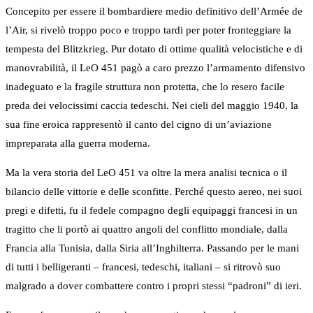
Concepito per essere il bombardiere medio definitivo dell’Armée de
l’Air, si rivelò troppo poco e troppo tardi per poter fronteggiare la
tempesta del Blitzkrieg. Pur dotato di ottime qualità velocistiche e di
manovrabilità, il LeO 451 pagò a caro prezzo l’armamento difensivo
inadeguato e la fragile struttura non protetta, che lo resero facile
preda dei velocissimi caccia tedeschi. Nei cieli del maggio 1940, la
sua fine eroica rappresentò il canto del cigno di un’aviazione
impreparata alla guerra moderna.
Ma la vera storia del LeO 451 va oltre la mera analisi tecnica o il
bilancio delle vittorie e delle sconfitte. Perché questo aereo, nei suoi
pregi e difetti, fu il fedele compagno degli equipaggi francesi in un
tragitto che li portò ai quattro angoli del conflitto mondiale, dalla
Francia alla Tunisia, dalla Siria all’Inghilterra. Passando per le mani
di tutti i belligeranti – francesi, tedeschi, italiani – si ritrovò suo
malgrado a dover combattere contro i propri stessi “padroni” di ieri.