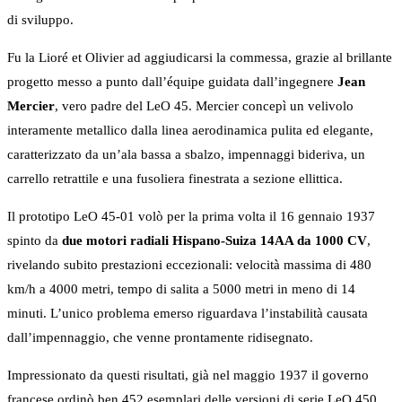
di sviluppo.
Fu la Lioré et Olivier ad aggiudicarsi la commessa, grazie al brillante
progetto messo a punto dall’équipe guidata dall’ingegnere
Jean
Mercier
, vero padre del LeO 45. Mercier concepì un velivolo
interamente metallico dalla linea aerodinamica pulita ed elegante,
caratterizzato da un’ala bassa a sbalzo, impennaggi bideriva, un
carrello retrattile e una fusoliera finestrata a sezione ellittica.
Il prototipo LeO 45-01 volò per la prima volta il 16 gennaio 1937
spinto da
due motori radiali Hispano-Suiza 14AA da 1000 CV
,
rivelando subito prestazioni eccezionali: velocità massima di 480
km/h a 4000 metri, tempo di salita a 5000 metri in meno di 14
minuti. L’unico problema emerso riguardava l’instabilità causata
dall’impennaggio, che venne prontamente ridisegnato.
Impressionato da questi risultati, già nel maggio 1937 il governo
francese ordinò ben 452 esemplari delle versioni di serie LeO 450