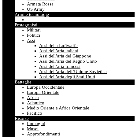
Armata Rossa
US Army
Armi e tecnologie
Protagonisti
Militari
Politici
Assi
Assi della Luftwaffe
Assi dell’aria italiani
Assi dell’aria del Giappone
Assi dell’aria del Regno Unito
Assi dell’aria francesi
Assi dell’aria dell’Unione Sovietica
Assi dell’aria degli Stati Uniti
Battaglie
Europa Occidentale
Europa Orientale
Africa
Atlantico
Medio Oriente e Africa Orientale
Pacifico
Risorse
Immagini
Musei
Approfondimenti