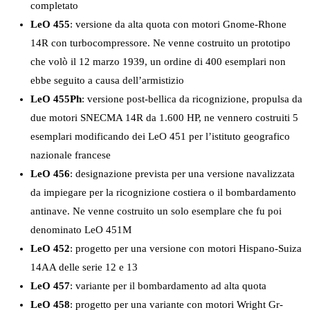
completato
LeO 455
: versione da alta quota con motori Gnome-Rhone
14R con turbocompressore. Ne venne costruito un prototipo
che volò il 12 marzo 1939, un ordine di 400 esemplari non
ebbe seguito a causa dell’armistizio
LeO 455Ph
: versione post-bellica da ricognizione, propulsa da
due motori SNECMA 14R da 1.600 HP, ne vennero costruiti 5
esemplari modificando dei LeO 451 per l’istituto geografico
nazionale francese
LeO 456
: designazione prevista per una versione navalizzata
da impiegare per la ricognizione costiera o il bombardamento
antinave. Ne venne costruito un solo esemplare che fu poi
denominato LeO 451M
LeO 452
: progetto per una versione con motori Hispano-Suiza
14AA delle serie 12 e 13
LeO 457
: variante per il bombardamento ad alta quota
LeO 458
: progetto per una variante con motori Wright Gr-