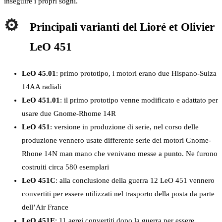
inseguire i propri sogni.
Principali varianti del Lioré et Olivier
LeO 451
LeO 45.01
: primo prototipo, i motori erano due Hispano-Suiza
14AA radiali
LeO 451.01
: il primo prototipo venne modificato e adattato per
usare due Gnome-Rhome 14R
LeO 451
: versione in produzione di serie, nel corso delle
produzione vennero usate differente serie dei motori Gnome-
Rhone 14N man mano che venivano messe a punto. Ne furono
costruiti circa 580 esemplari
LeO 451C
: alla conclusione della guerra 12 LeO 451 vennero
convertiti per essere utilizzati nel trasporto della posta da parte
dell’Air France
LeO 451E
: 11 aerei convertiti dopo la guerra per essere