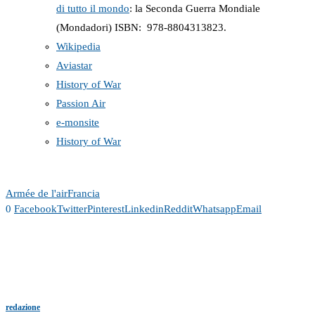
di tutto il mondo
: la Seconda Guerra Mondiale
(Mondadori) ISBN: ‎ 978-8804313823.
Wikipedia
Aviastar
History of War
Passion Air
e-monsite
History of War
Armée de l'air
Francia
0
Facebook
Twitter
Pinterest
Linkedin
Reddit
Whatsapp
Email
redazione