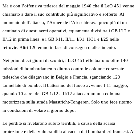
Ma è con l’offensiva tedesca del maggio 1940 che il LeO 451 venne
chiamato a dare il suo contributo più significativo e sofferto. Al
momento dell’attacco, l’Armée de l’Air schierava poco più di un
centinaio di questi aerei operativi, equamente divisi tra i GB I/12 e
II/12 in prima linea, e i GB I/11, II/11, I/31, II/31 e I/25 nelle
retrovie. Altri 120 erano in fase di consegna o allestimento.
Nei primi dieci giorni di scontri, i LeO 451 effettuarono oltre 140
missioni di bombardamento diurno contro le colonne corazzate
tedesche che dilagavano in Belgio e Francia, sganciando 120
tonnellate di bombe. Il battesimo del fuoco avvenne l’11 maggio,
quando 10 aerei dei GB 1/12 e II/12 attaccarono una colonna
motorizzata sulla strada Maastricht-Tongeren. Solo uno fece ritorno
in condizioni di volare il giorno dopo.
Le perdite si rivelarono subito terribili, a causa della scarsa
protezione e della vulnerabilità ai caccia dei bombardieri francesi. Al