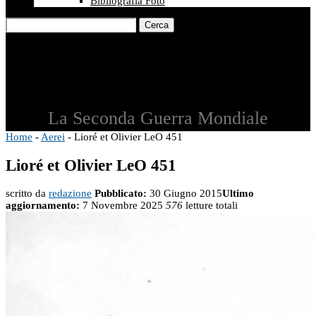
Bibliografia Foto
Cerca
La Seconda Guerra Mondiale
Home
-
Aerei
-
Lioré et Olivier LeO 451
Lioré et Olivier LeO 451
scritto da
redazione
Pubblicato:
30 Giugno 2015
Ultimo
aggiornamento:
7 Novembre 2025
576
letture totali