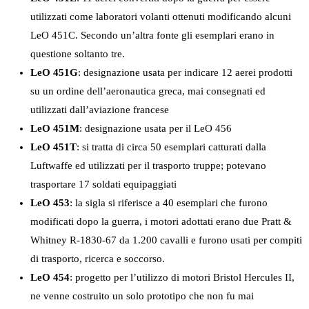
utilizzati come laboratori volanti ottenuti modificando alcuni
LeO 451C. Secondo un’altra fonte gli esemplari erano in
questione soltanto tre.
LeO 451G
: designazione usata per indicare 12 aerei prodotti
su un ordine dell’aeronautica greca, mai consegnati ed
utilizzati dall’aviazione francese
LeO 451M
: designazione usata per il LeO 456
LeO 451T
: si tratta di circa 50 esemplari catturati dalla
Luftwaffe ed utilizzati per il trasporto truppe; potevano
trasportare 17 soldati equipaggiati
LeO 453
: la sigla si riferisce a 40 esemplari che furono
modificati dopo la guerra, i motori adottati erano due Pratt &
Whitney R-1830-67 da 1.200 cavalli e furono usati per compiti
di trasporto, ricerca e soccorso.
LeO 454
: progetto per l’utilizzo di motori Bristol Hercules II,
ne venne costruito un solo prototipo che non fu mai