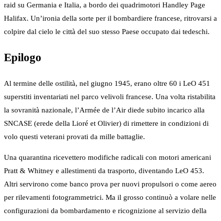
raid su Germania e Italia, a bordo dei quadrimotori Handley Page
Halifax. Un’ironia della sorte per il bombardiere francese, ritrovarsi a
colpire dal cielo le città del suo stesso Paese occupato dai tedeschi.
Epilogo
Al termine delle ostilità, nel giugno 1945, erano oltre 60 i LeO 451
superstiti inventariati nel parco velivoli francese. Una volta ristabilita
la sovranità nazionale, l’Armée de l’Air diede subito incarico alla
SNCASE (erede della Lioré et Olivier) di rimettere in condizioni di
volo questi veterani provati da mille battaglie.
Una quarantina ricevettero modifiche radicali con motori americani
Pratt & Whitney e allestimenti da trasporto, diventando LeO 453.
Altri servirono come banco prova per nuovi propulsori o come aereo
per rilevamenti fotogrammetrici. Ma il grosso continuò a volare nelle
configurazioni da bombardamento e ricognizione al servizio della