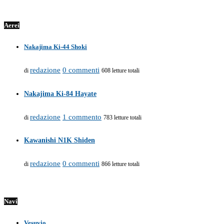
Aerei
Nakajima Ki-44 Shoki
redazione
0 commenti
di
608 letture totali
Nakajima Ki-84 Hayate
redazione
1 commento
di
783 letture totali
Kawanishi N1K Shiden
redazione
0 commenti
di
866 letture totali
Navi
Vesuvio