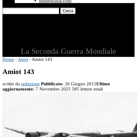
Bibliografia Foto
Cerca
La Seconda Guerra Mondiale
Home
-
Aerei
-
Amiot 143
Amiot 143
scritto da
redazione
Pubblicato:
26 Giugno 2015
Ultimo
aggiornamento:
7 Novembre 2025
585
letture totali