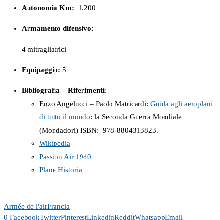
Autonomia Km:
1.200
Armamento difensivo:
4 mitragliatrici
Equipaggio:
5
Bibliografia – Riferimenti
:
Enzo Angelucci – Paolo Matricardi:
Guida agli aeroplani
di tutto il mondo
: la Seconda Guerra Mondiale
(Mondadori) ISBN: ‎ 978-8804313823.
Wikipedia
Passion Air 1940
Plane Historia
Armée de l'air
Francia
0
Facebook
Twitter
Pinterest
Linkedin
Reddit
Whatsapp
Email