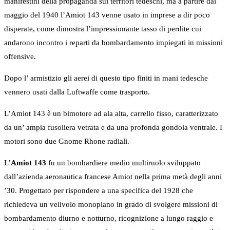
manifestini della propaganda sui territori tedeschi, ma a partire dal
maggio del 1940 l’Amiot 143 venne usato in imprese a dir poco
disperate, come dimostra l’impressionante tasso di perdite cui
andarono incontro i reparti da bombardamento impiegati in missioni
offensive.
Dopo l’ armistizio gli aerei di questo tipo finiti in mani tedesche
vennero usati dalla Luftwaffe come trasporto.
L’Amiot 143 è un bimotore ad ala alta, carrello fisso, caratterizzato
da un’ ampia fusoliera vetrata e da una profonda gondola ventrale. I
motori sono due Gnome Rhone radiali.
L’
Amiot 143
fu un bombardiere medio multiruolo sviluppato
dall’azienda aeronautica francese Amiot nella prima metà degli anni
’30. Progettato per rispondere a una specifica del 1928 che
richiedeva un velivolo monoplano in grado di svolgere missioni di
bombardamento diurno e notturno, ricognizione a lungo raggio e