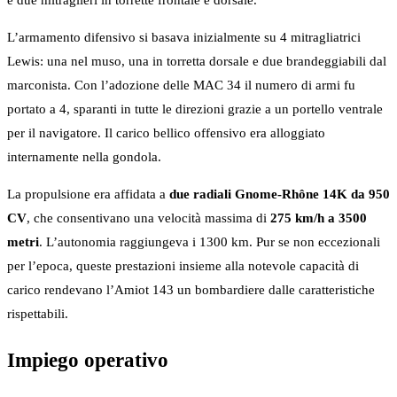
e due mitraglieri in torrette frontale e dorsale.
L’armamento difensivo si basava inizialmente su 4 mitragliatrici
Lewis: una nel muso, una in torretta dorsale e due brandeggiabili dal
marconista. Con l’adozione delle MAC 34 il numero di armi fu
portato a 4, sparanti in tutte le direzioni grazie a un portello ventrale
per il navigatore. Il carico bellico offensivo era alloggiato
internamente nella gondola.
La propulsione era affidata a
due radiali Gnome-Rhône 14K da 950
CV
, che consentivano una velocità massima di
275 km/h a 3500
metri
. L’autonomia raggiungeva i 1300 km. Pur se non eccezionali
per l’epoca, queste prestazioni insieme alla notevole capacità di
carico rendevano l’Amiot 143 un bombardiere dalle caratteristiche
rispettabili.
Impiego operativo