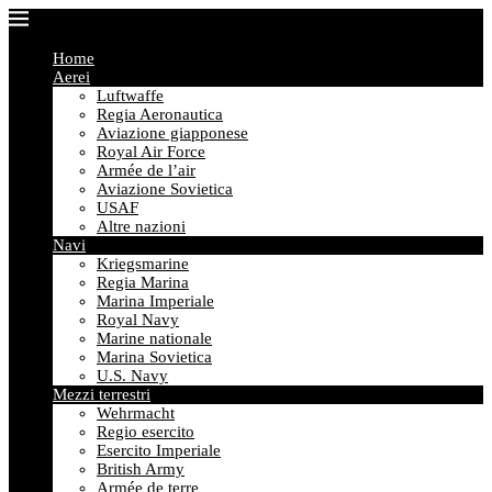
Home
Aerei
Luftwaffe
Regia Aeronautica
Aviazione giapponese
Royal Air Force
Armée de l’air
Aviazione Sovietica
USAF
Altre nazioni
Navi
Kriegsmarine
Regia Marina
Marina Imperiale
Royal Navy
Marine nationale
Marina Sovietica
U.S. Navy
Mezzi terrestri
Wehrmacht
Regio esercito
Esercito Imperiale
British Army
Armée de terre