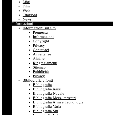
Libri
Film
Web
Citazioni
News
Informazioni
Informazioni sul sito
Premessa
Informazioni
Copyright
Privacy
Contattaci
Avvertenze
Aiutare
Ringraziamenti
Sitemap
Pubblicità
Privacy
Bibliografia e fonti
Bibliografia
Bibliografia Aerei
Bibliografia Navale
Bibliografia Mezzi terrestri
Bibliografia Armi e Tecnonogie
Bibliografia Varia
Bibliografia Siti