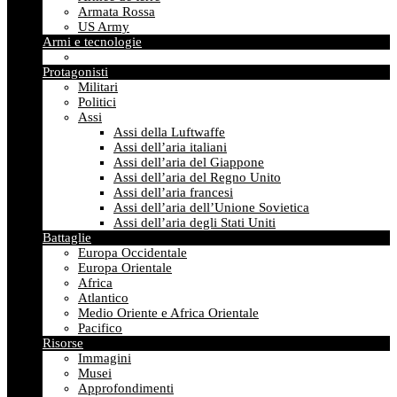
Armata Rossa
US Army
Armi e tecnologie
Protagonisti
Militari
Politici
Assi
Assi della Luftwaffe
Assi dell’aria italiani
Assi dell’aria del Giappone
Assi dell’aria del Regno Unito
Assi dell’aria francesi
Assi dell’aria dell’Unione Sovietica
Assi dell’aria degli Stati Uniti
Battaglie
Europa Occidentale
Europa Orientale
Africa
Atlantico
Medio Oriente e Africa Orientale
Pacifico
Risorse
Immagini
Musei
Approfondimenti