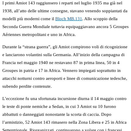
I primi Amiot 143 raggiunsero i reparti nel luglio 1935 ma già nel
1938, all’atto delle ultime consegne, stavano venendo soppiantati da
modelli più moderni come il
Bloch MB.131
. Allo scoppio della
Seconda Guerra Mondiale tuttavia equipaggiavano ancora 5 Groupes
Aériennes metropolitani e uno in Africa.
Durante la “strana guerra”, gli Amiot compirono voli di ricognizione
e lanciarono volantini sulla Germania. All’inizio della campagna di
Francia nel maggio 1940 ne restavano 87 in prima linea, 50 in 4
Groupes in patria e 17 in Africa. Vennero impiegati soprattutto in
attacchi notturni contro aeroporti e linee di comunicazione tedesche,
subendo perdite contenute.
L’eccezione fu una sfortunata incursione diurna il 14 maggio contro
le teste di ponte nemiche a Sedan, in cui 3 Amiot su 10 furono
abbattuti o danneggiati nonostante la scorta di caccia. Dopo
l’armistizio, 52 Amiot 143 rimasero nella Zona Libera e 25 in Africa
Settentrionale. Riorganizzati, continuarono a volare con i francesi