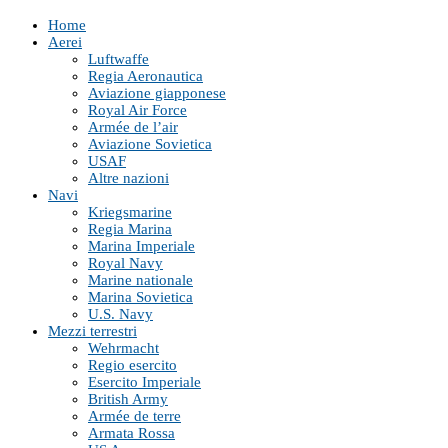
Home
Aerei
Luftwaffe
Regia Aeronautica
Aviazione giapponese
Royal Air Force
Armée de l’air
Aviazione Sovietica
USAF
Altre nazioni
Navi
Kriegsmarine
Regia Marina
Marina Imperiale
Royal Navy
Marine nationale
Marina Sovietica
U.S. Navy
Mezzi terrestri
Wehrmacht
Regio esercito
Esercito Imperiale
British Army
Armée de terre
Armata Rossa