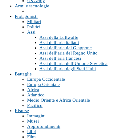
US Army
Armi e tecnologie
Protagonisti
Militari
Politici
Assi
Assi della Luftwaffe
Assi dell’aria italiani
Assi dell’aria del Giappone
Assi dell’aria del Regno Unito
Assi dell’aria francesi
Assi dell’aria dell’Unione Sovietica
Assi dell’aria degli Stati Uniti
Battaglie
Europa Occidentale
Europa Orientale
Africa
Atlantico
Medio Oriente e Africa Orientale
Pacifico
Risorse
Immagini
Musei
Approfondimenti
Libri
Film