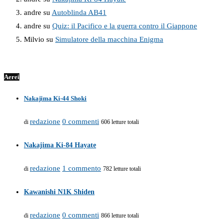
andre
su
Autoblinda AB41
andre
su
Quiz: il Pacifico e la guerra contro il Giappone
Milvio
su
Simulatore della macchina Enigma
Aerei
Nakajima Ki-44 Shoki
redazione
0 commenti
di
606 letture totali
Nakajima Ki-84 Hayate
redazione
1 commento
di
782 letture totali
Kawanishi N1K Shiden
redazione
0 commenti
di
866 letture totali