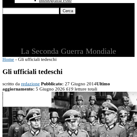
Bibliografia Foto
Cerca
La Seconda Guerra Mondiale
Home
-
Gli ufficiali tedeschi
Gli ufficiali tedeschi
scritto da
redazione
Pubblicato:
27 Giugno 2014
Ultimo
aggiornamento:
5 Giugno 2026
619
letture totali