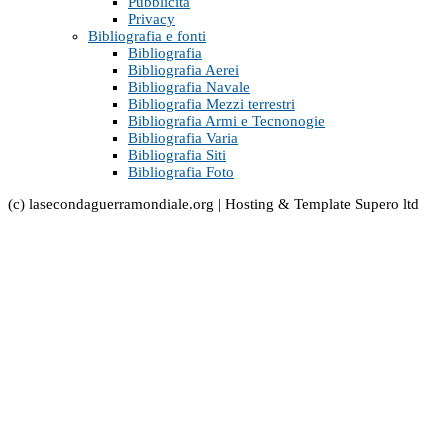
Pubblicità
Privacy
Bibliografia e fonti
Bibliografia
Bibliografia Aerei
Bibliografia Navale
Bibliografia Mezzi terrestri
Bibliografia Armi e Tecnonogie
Bibliografia Varia
Bibliografia Siti
Bibliografia Foto
(c) lasecondaguerramondiale.org | Hosting & Template Supero ltd