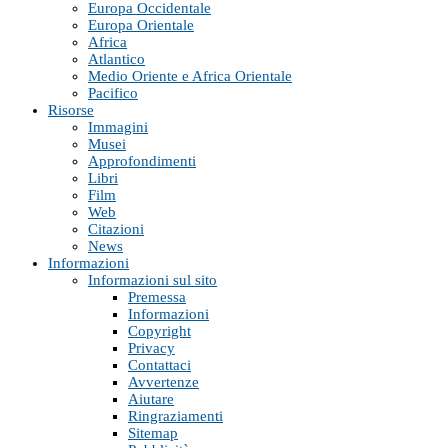
Europa Occidentale
Europa Orientale
Africa
Atlantico
Medio Oriente e Africa Orientale
Pacifico
Risorse
Immagini
Musei
Approfondimenti
Libri
Film
Web
Citazioni
News
Informazioni
Informazioni sul sito
Premessa
Informazioni
Copyright
Privacy
Contattaci
Avvertenze
Aiutare
Ringraziamenti
Sitemap