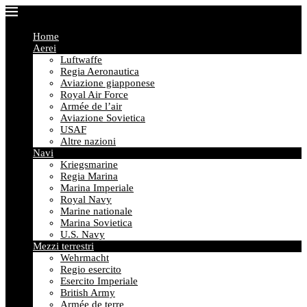
Home
Aerei
Luftwaffe
Regia Aeronautica
Aviazione giapponese
Royal Air Force
Armée de l’air
Aviazione Sovietica
USAF
Altre nazioni
Navi
Kriegsmarine
Regia Marina
Marina Imperiale
Royal Navy
Marine nationale
Marina Sovietica
U.S. Navy
Mezzi terrestri
Wehrmacht
Regio esercito
Esercito Imperiale
British Army
Armée de terre