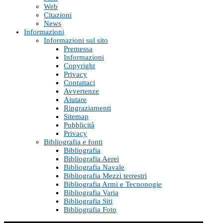
Web
Citazioni
News
Informazioni
Informazioni sul sito
Premessa
Informazioni
Copyright
Privacy
Contattaci
Avvertenze
Aiutare
Ringraziamenti
Sitemap
Pubblicità
Privacy
Bibliografia e fonti
Bibliografia
Bibliografia Aerei
Bibliografia Navale
Bibliografia Mezzi terrestri
Bibliografia Armi e Tecnonogie
Bibliografia Varia
Bibliografia Siti
Bibliografia Foto