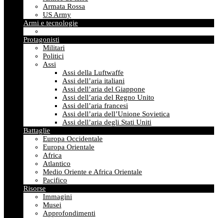
Armata Rossa
US Army
Armi e tecnologie
Protagonisti
Militari
Politici
Assi
Assi della Luftwaffe
Assi dell’aria italiani
Assi dell’aria del Giappone
Assi dell’aria del Regno Unito
Assi dell’aria francesi
Assi dell’aria dell’Unione Sovietica
Assi dell’aria degli Stati Uniti
Battaglie
Europa Occidentale
Europa Orientale
Africa
Atlantico
Medio Oriente e Africa Orientale
Pacifico
Risorse
Immagini
Musei
Approfondimenti