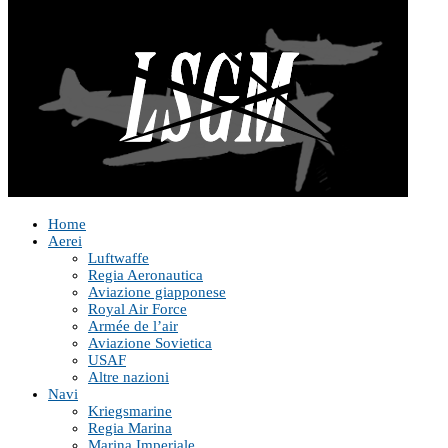
Home
Aerei
Luftwaffe
Regia Aeronautica
Aviazione giapponese
Royal Air Force
Armée de l’air
Aviazione Sovietica
USAF
Altre nazioni
Navi
Kriegsmarine
Regia Marina
Marina Imperiale