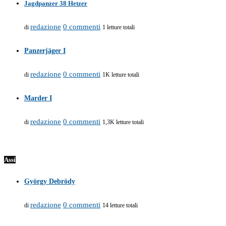
Jagdpanzer 38 Hetzer
redazione
0 commenti
di
1 letture totali
Panzerjäger I
redazione
0 commenti
di
1K letture totali
Marder I
redazione
0 commenti
di
1,3K letture totali
Assi
György Debrödy
redazione
0 commenti
di
14 letture totali