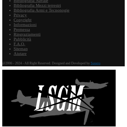
Bibliografia Navale
Bibliografia Mezzi terrestri
Bibliografia Armi e Tecnonogie
Privacy
Copyright
Informazioni
Premessa
Ringraziamenti
Pubblicità
F.A.Q.
Sitemap
Aiutare
@2006 - 2024 - All Right Reserved. Designed and Developed by
Supero