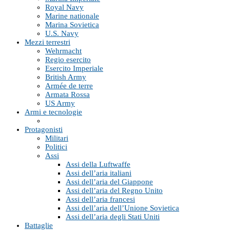
Royal Navy
Marine nationale
Marina Sovietica
U.S. Navy
Mezzi terrestri
Wehrmacht
Regio esercito
Esercito Imperiale
British Army
Armée de terre
Armata Rossa
US Army
Armi e tecnologie
Protagonisti
Militari
Politici
Assi
Assi della Luftwaffe
Assi dell’aria italiani
Assi dell’aria del Giappone
Assi dell’aria del Regno Unito
Assi dell’aria francesi
Assi dell’aria dell’Unione Sovietica
Assi dell’aria degli Stati Uniti
Battaglie