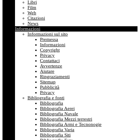
Libri
Film
Web
Citazioni
News
Informazioni
Informazioni sul sito
Premessa
Informazioni
Copyright
Privacy
Contattaci
Avvertenze
Aiutare
Ringraziamenti
Sitemap
Pubblicità
Privacy
Bibliografia e fonti
Bibliografia
Bibliografia Aerei
Bibliografia Navale
Bibliografia Mezzi terrestri
Bibliografia Armi e Tecnonogie
Bibliografia Varia
Bibliografia Siti