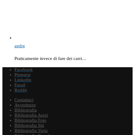
andre
Praticamente invece di fare dei carri…
Facebook
Pinterest
Linkedin
Email
Reddit
Contattaci
Avvertenze
Bibliografia
Bibliografia Aerei
Bibliografia Foto
Bibliografia Siti
Bibliografia Varia