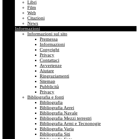
Libri
Film
Web
Citazioni
News
Informazioni
Informazioni sul sito
Premessa
Informazioni
Copyright
Privacy
Contattaci
Avvertenze
Aiutare
Ringraziamenti
Sitemap
Pubblicità
Privacy
Bibliografia e fonti
Bibliografia
Bibliografia Aerei
Bibliografia Navale
Bibliografia Mezzi terrestri
Bibliografia Armi e Tecnonogie
Bibliografia Varia
Bibliografia Siti