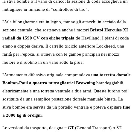
la stiva bombe o il vano di carico; la sezione di coda accoglieva un
mitragliere in funzione di “controllore di tiro”.
L’ala bilongherone era in legno, tranne gli attacchi in acciaio della
sezione centrale, che sosteneva anche i motori
Bristol Hercules XI
radiali da 1590 CV con eliche tripala
de Havilland. I piani di coda
erano a doppia deriva. Il carrello triciclo anteriore Lockheed, una
rarità per l’epoca, si ritraeva con le gambe principali nei mozzi
motore e il ruotino in un vano sotto la prua.
L’armamento difensivo originale comprendeva
una torretta dorsale
Boulton-Paul a quattro mitragliatrici Browning
brandeggiabili
elettricamente e una torretta ventrale a due armi. Queste furono poi
sostituite da una semplice postazione dorsale manuale binata. La
stiva bombe era servita da un portello ventrale e poteva ospitare
fino
a 2000 kg di ordigni
.
Le versioni da trasporto, designate GT (General Transport) o ST