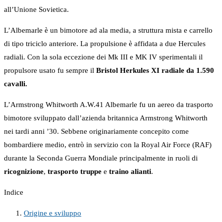
all’Unione Sovietica.
L’Albemarle è un bimotore ad ala media, a struttura mista e carrello
di tipo triciclo anteriore. La propulsione è affidata a due Hercules
radiali. Con la sola eccezione dei Mk III e MK IV sperimentali il
propulsore usato fu sempre il
Bristol Herkules XI radiale da 1.590
cavalli.
L’Armstrong Whitworth A.W.41 Albemarle fu un aereo da trasporto
bimotore sviluppato dall’azienda britannica Armstrong Whitworth
nei tardi anni ’30. Sebbene originariamente concepito come
bombardiere medio, entrò in servizio con la Royal Air Force (RAF)
durante la Seconda Guerra Mondiale principalmente in ruoli di
ricognizione
,
trasporto truppe
e
traino alianti
.
Indice
Origine e sviluppo