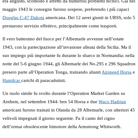
era angusto, scomodo e affetto da numerosi problemi tecnici. Già nel
maggio 1943 le consegne furono sospese, preferendo i più capaci
Douglas C-47 Dakota
americana. Dei 12 aerei giunti in URSS, solo 5
prestarono servizio effettivo, principalmente come trasporti.
Il vero battesimo del fuoco per l’Albemarle avvenne nell’estate
1943, con la partecipazione all’invasione alleata della Sicilia. Ma il
suo impiego più importante fu durante lo sbarco in Normandia: nella
notte del 5-6 giugno 1944, gli Albemarle dei No.295 e 296 Squadron
presero parte all’Operation Tonga, trainando alianti
Airspeed Horsa
e
Hamilcar
carichi di paracadutisti.
Un ruolo simile fu svolto durante l’Operation Market Garden su
Arnhem, nel settembre 1944: ben 54 Horsa e due
Waco Hadrian
americani furono trainati in Olanda da 28 Albemarle, con ulteriori 45
velivoli impegnati il giorno seguente. Fu il canto del cigno
dell’ormai obsolescente bimotore della Armstrong Whitworth.