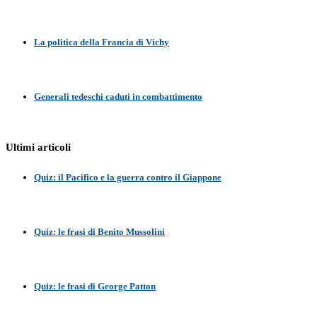
La politica della Francia di Vichy
Generali tedeschi caduti in combattimento
Ultimi articoli
Quiz: il Pacifico e la guerra contro il Giappone
Quiz: le frasi di Benito Mussolini
Quiz: le frasi di George Patton