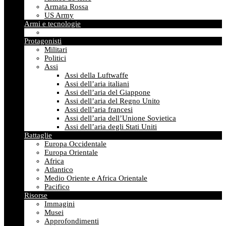
Armata Rossa
US Army
Armi e tecnologie
Protagonisti
Militari
Politici
Assi
Assi della Luftwaffe
Assi dell’aria italiani
Assi dell’aria del Giappone
Assi dell’aria del Regno Unito
Assi dell’aria francesi
Assi dell’aria dell’Unione Sovietica
Assi dell’aria degli Stati Uniti
Battaglie
Europa Occidentale
Europa Orientale
Africa
Atlantico
Medio Oriente e Africa Orientale
Pacifico
Risorse
Immagini
Musei
Approfondimenti