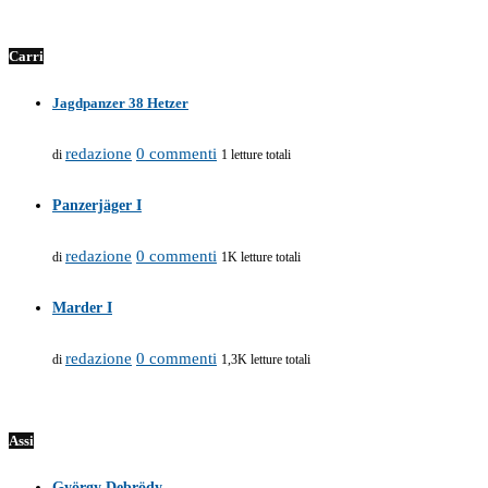
Carri
Jagdpanzer 38 Hetzer
redazione
0 commenti
di
1 letture totali
Panzerjäger I
redazione
0 commenti
di
1K letture totali
Marder I
redazione
0 commenti
di
1,3K letture totali
Assi
György Debrödy