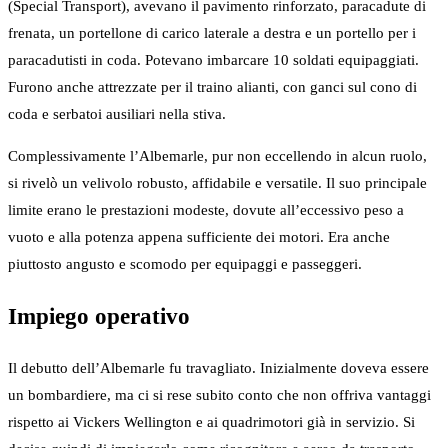
(Special Transport), avevano il pavimento rinforzato, paracadute di
frenata, un portellone di carico laterale a destra e un portello per i
paracadutisti in coda. Potevano imbarcare 10 soldati equipaggiati.
Furono anche attrezzate per il traino alianti, con ganci sul cono di
coda e serbatoi ausiliari nella stiva.
Complessivamente l’Albemarle, pur non eccellendo in alcun ruolo,
si rivelò un velivolo robusto, affidabile e versatile. Il suo principale
limite erano le prestazioni modeste, dovute all’eccessivo peso a
vuoto e alla potenza appena sufficiente dei motori. Era anche
piuttosto angusto e scomodo per equipaggi e passeggeri.
Impiego operativo
Il debutto dell’Albemarle fu travagliato. Inizialmente doveva essere
un bombardiere, ma ci si rese subito conto che non offriva vantaggi
rispetto ai Vickers Wellington e ai quadrimotori già in servizio. Si