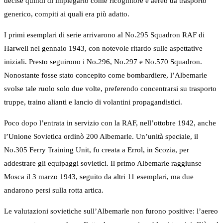
decise quindi di impiegarlo come ricognitore e aereo da trasporto
generico, compiti ai quali era più adatto.
I primi esemplari di serie arrivarono al No.295 Squadron RAF di
Harwell nel gennaio 1943, con notevole ritardo sulle aspettative
iniziali. Presto seguirono i No.296, No.297 e No.570 Squadron.
Nonostante fosse stato concepito come bombardiere, l’Albemarle
svolse tale ruolo solo due volte, preferendo concentrarsi su trasporto
truppe, traino alianti e lancio di volantini propagandistici.
Poco dopo l’entrata in servizio con la RAF, nell’ottobre 1942, anche
l’Unione Sovietica ordinò 200 Albemarle. Un’unità speciale, il
No.305 Ferry Training Unit, fu creata a Errol, in Scozia, per
addestrare gli equipaggi sovietici. Il primo Albemarle raggiunse
Mosca il 3 marzo 1943, seguito da altri 11 esemplari, ma due
andarono persi sulla rotta artica.
Le valutazioni sovietiche sull’Albemarle non furono positive: l’aereo