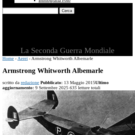
Bibliografia Foto
Cerca
La Seconda Guerra Mondiale
Home
-
Aerei
-
Armstrong Whitworth Albemarle
Armstrong Whitworth Albemarle
scritto da
redazione
Pubblicato:
13 Maggio 2015
Ultimo
aggiornamento:
9 Settembre 2025
635
letture totali