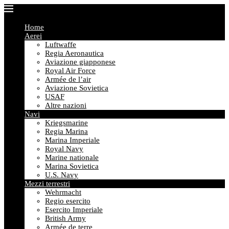
Home
Aerei
Luftwaffe
Regia Aeronautica
Aviazione giapponese
Royal Air Force
Armée de l’air
Aviazione Sovietica
USAF
Altre nazioni
Navi
Kriegsmarine
Regia Marina
Marina Imperiale
Royal Navy
Marine nationale
Marina Sovietica
U.S. Navy
Mezzi terrestri
Wehrmacht
Regio esercito
Esercito Imperiale
British Army
Armée de terre