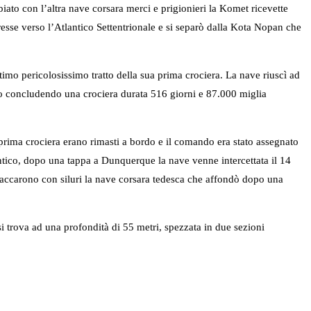
iato con l’altra nave corsara merci e prigionieri la Komet ricevette
sse verso l’Atlantico Settentrionale e si separò dalla Kota Nopan che
imo pericolosissimo tratto della sua prima crociera. La nave riuscì ad
go concludendo una crociera durata 516 giorni e 87.000 miglia
rima crociera erano rimasti a bordo e il comando era stato assegnato
antico, dopo una tappa a Dunquerque la nave venne intercettata il 14
ttaccarono con siluri la nave corsara tedesca che affondò dopo una
si trova ad una profondità di 55 metri, spezzata in due sezioni