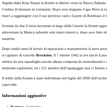
Seguita dalla Kota Nopan la Komet si diresse verso la Nuova Zelanda 
l’ordine di ritornare in Germania. Dopo aver doppiato Capo Horn la na
riuscì a raggiungere con il suo prezioso carico il porto di Bordeaux i
Scortata da due U-boat incontrati al largo della Canarie la Komet appro
attraversare la Manica subendo solo danni minori e, dopo aver fatto s
nautiche.
Dopo undici mesi di lavoro di riparazioni e manutenzioni la nave pres
al capitano di vascello
Brocksien
. Il 7 ottobre 1942 la ave lasciò il 
ottobre da una squadriglia navale alleata composta da motosiluranti e 
tremenda esplosione, tra i 251 membri dell’equipaggio non ci furono s
Il relitto della Komet è stato individuato nel luglio del 2006 dall’ar
capovolte.
Informazioni aggiuntive
Nazione:
Germania