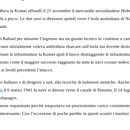
Maru
la Komet affondò il 25 novembre il mercantile neozelandese
Hol
la a picco. Le due navi si diressero quindi verso l’isola australiana di 
ata
.
di Rabaul per minarne l’ingresso ma un guasto tecnico lo costrinse a camb
ssen inizialmente voleva addirittura sbarcare sull’isola ma dovette desis
are le infrastrutture la Komet apriì il fuoco distruggendo le infrastruttur
iderato come il maggior successo raggiunto da tutte le navi corsare ted
i livelli precedenti l’attacco.
o Indiano e di dirigersi a sud, alla ricerche di baleniere nemiche. Anch
in
il 6 marzo 1941 la nave si diresse verso il canale di Panama. Il 14 lu
Galapagos.
enne risparmiato perchè trasportava un preziosissimo carico consistente
teressante. Con l’eccezione di poche perdite in questi scontri i marinai 