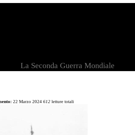
La Seconda Guerra Mondiale
mento:
22 Marzo 2024
612
letture totali