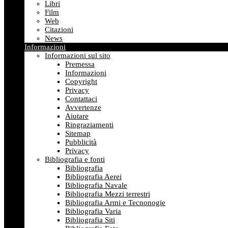
Libri
Film
Web
Citazioni
News
Informazioni
Informazioni sul sito
Premessa
Informazioni
Copyright
Privacy
Contattaci
Avvertenze
Aiutare
Ringraziamenti
Sitemap
Pubblicità
Privacy
Bibliografia e fonti
Bibliografia
Bibliografia Aerei
Bibliografia Navale
Bibliografia Mezzi terrestri
Bibliografia Armi e Tecnonogie
Bibliografia Varia
Bibliografia Siti