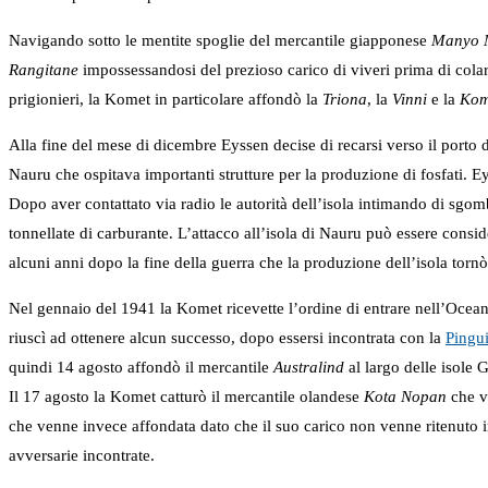
Navigando sotto le mentite spoglie del mercantile giapponese
Manyo 
Rangitane
impossessandosi del prezioso carico di viveri prima di colar
prigionieri, la Komet in particolare affondò la
Triona
, la
Vinni
e la
Kom
Alla fine del mese di dicembre Eyssen decise di recarsi verso il porto 
Nauru che ospitava importanti strutture per la produzione di fosfati. Ey
Dopo aver contattato via radio le autorità dell’isola intimando di sgombr
tonnellate di carburante. L’attacco all’isola di Nauru può essere cons
alcuni anni dopo la fine della guerra che la produzione dell’isola tornò a
Nel gennaio del 1941 la Komet ricevette l’ordine di entrare nell’Ocean
riuscì ad ottenere alcun successo, dopo essersi incontrata con la
Pingu
quindi 14 agosto affondò il mercantile
Australind
al largo delle isole 
Il 17 agosto la Komet catturò il mercantile olandese
Kota Nopan
che v
che venne invece affondata dato che il suo carico non venne ritenuto in
avversarie incontrate.