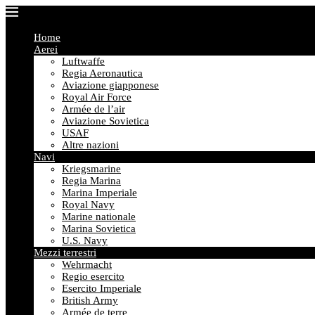
Home
Aerei
Luftwaffe
Regia Aeronautica
Aviazione giapponese
Royal Air Force
Armée de l’air
Aviazione Sovietica
USAF
Altre nazioni
Navi
Kriegsmarine
Regia Marina
Marina Imperiale
Royal Navy
Marine nationale
Marina Sovietica
U.S. Navy
Mezzi terrestri
Wehrmacht
Regio esercito
Esercito Imperiale
British Army
Armée de terre