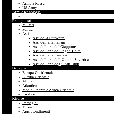
Armata Rossa
US Army
Armi e tecnologie
Protagonisti
Militari
Politici
Assi
Assi della Luftwaffe
Assi dell’aria italiani
Assi dell’aria del Giappone
Assi dell’aria del Regno Unito
Assi dell’aria francesi
Assi dell’aria dell’Unione Sovietica
Assi dell’aria degli Stati Uniti
Battaglie
Europa Occidentale
Europa Orientale
Africa
Atlantico
Medio Oriente e Africa Orientale
Pacifico
Risorse
Immagini
Musei
Approfondimenti