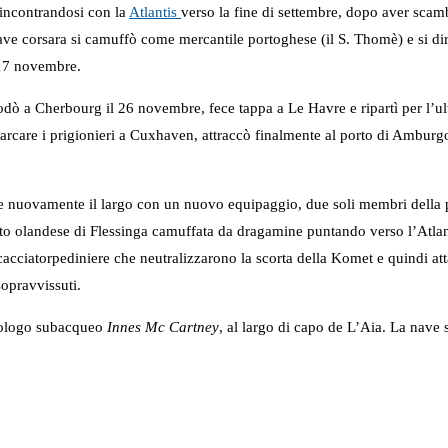
incontrandosi con la
Atlantis
verso la fine di settembre, dopo aver scamb
ve corsara si camuffò come mercantile portoghese (il S. Thomè) e si dire
l 17 novembre.
dò a Cherbourg il 26 novembre, fece tappa a Le Havre e ripartì per l’ult
barcare i prigionieri a Cuxhaven, attraccò finalmente al porto di Ambur
e nuovamente il largo con un nuovo equipaggio, due soli membri della p
porto olandese di Flessinga camuffata da dragamine puntando verso l’Atl
cacciatorpediniere che neutralizzarono la scorta della Komet e quindi a
opravvissuti.
cheologo subacqueo
Innes Mc Cartney
, al largo di capo de L’Aia. La nave 