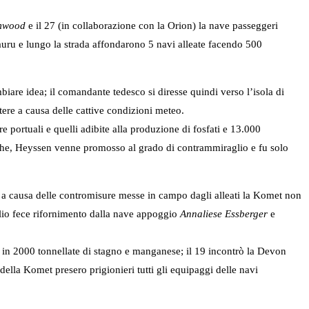
mwood
e il 27 (in collaborazione con la Orion) la nave passeggeri
Nauru e lungo la strada affondarono 5 navi alleate facendo 500
iare idea; il comandante tedesco si diresse quindi verso l’isola di
tere a causa delle cattive condizioni meteo.
e portuali e quelli adibite alla produzione di fosfati e 13.000
esche, Heyssen venne promosso al grado di contrammiraglio e fu solo
e a causa delle contromisure messe in campo dagli alleati la Komet non
glio fece rifornimento dalla nave appoggio
Annaliese Essberger
e
 in 2000 tonnellate di stagno e manganese; il 19 incontrò la Devon
della Komet presero prigionieri tutti gli equipaggi delle navi