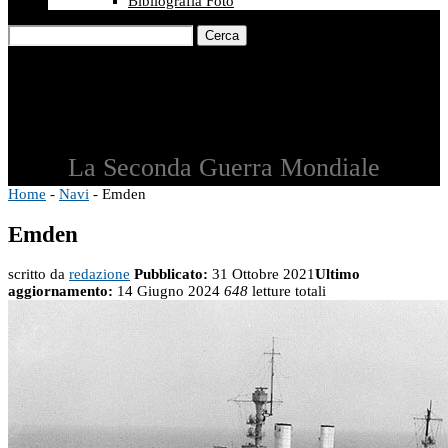
Bibliografia Foto
Cerca
La Seconda Guerra Mondiale
Home
-
Navi
-
Emden
Emden
scritto da
redazione
Pubblicato:
31 Ottobre 2021
Ultimo
aggiornamento:
14 Giugno 2024
648
letture totali