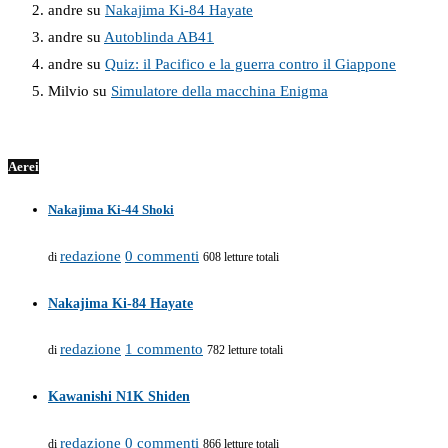
andre
su
Nakajima Ki-84 Hayate
andre
su
Autoblinda AB41
andre
su
Quiz: il Pacifico e la guerra contro il Giappone
Milvio
su
Simulatore della macchina Enigma
Aerei
Nakajima Ki-44 Shoki
redazione
0 commenti
di
608 letture totali
Nakajima Ki-84 Hayate
redazione
1 commento
di
782 letture totali
Kawanishi N1K Shiden
redazione
0 commenti
di
866 letture totali