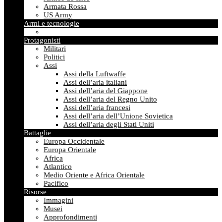
Armata Rossa
US Army
Armi e tecnologie
Protagonisti
Militari
Politici
Assi
Assi della Luftwaffe
Assi dell’aria italiani
Assi dell’aria del Giappone
Assi dell’aria del Regno Unito
Assi dell’aria francesi
Assi dell’aria dell’Unione Sovietica
Assi dell’aria degli Stati Uniti
Battaglie
Europa Occidentale
Europa Orientale
Africa
Atlantico
Medio Oriente e Africa Orientale
Pacifico
Risorse
Immagini
Musei
Approfondimenti