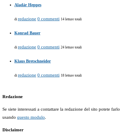
Aladár Heppes
redazione
0 commenti
di
14 letture totali
Konrad Bauer
redazione
0 commenti
di
24 letture totali
Klaus Bretschneider
redazione
0 commenti
di
18 letture totali
Redazione
Se siete interessati a contattare la redazione del sito potete farlo
usando
questo modulo
.
Disclaimer