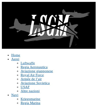
Home
Aerei
Luftwaffe
Regia Aeronautica
Aviazione giapponese
Royal Air Force
Armée de l’air
Aviazione Sovietica
USAF
Altre nazioni
Navi
Kriegsmarine
Regia Marina