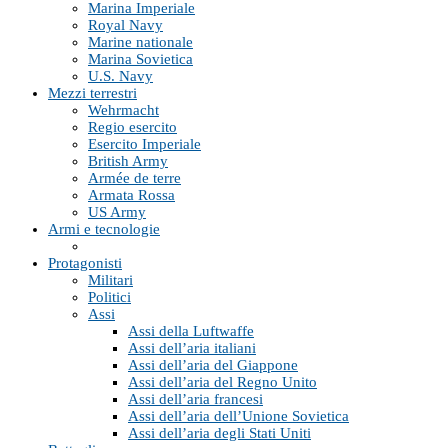
Marina Imperiale
Royal Navy
Marine nationale
Marina Sovietica
U.S. Navy
Mezzi terrestri
Wehrmacht
Regio esercito
Esercito Imperiale
British Army
Armée de terre
Armata Rossa
US Army
Armi e tecnologie
Protagonisti
Militari
Politici
Assi
Assi della Luftwaffe
Assi dell’aria italiani
Assi dell’aria del Giappone
Assi dell’aria del Regno Unito
Assi dell’aria francesi
Assi dell’aria dell’Unione Sovietica
Assi dell’aria degli Stati Uniti