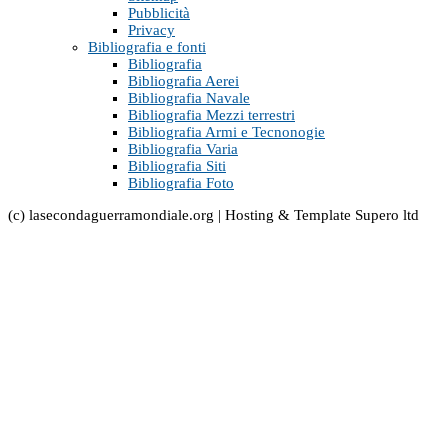
Pubblicità
Privacy
Bibliografia e fonti
Bibliografia
Bibliografia Aerei
Bibliografia Navale
Bibliografia Mezzi terrestri
Bibliografia Armi e Tecnonogie
Bibliografia Varia
Bibliografia Siti
Bibliografia Foto
(c) lasecondaguerramondiale.org | Hosting & Template Supero ltd