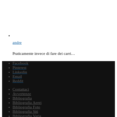
andre
Praticamente invece di fare dei carri…
Facebook
Pinterest
Linkedin
Email
Reddit
Contattaci
Avvertenze
Bibliografia
Bibliografia Aerei
Bibliografia Foto
Bibliografia Siti
Bibliografia Varia