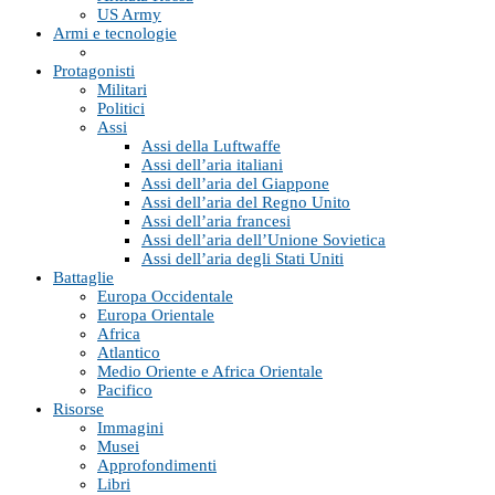
US Army
Armi e tecnologie
Protagonisti
Militari
Politici
Assi
Assi della Luftwaffe
Assi dell’aria italiani
Assi dell’aria del Giappone
Assi dell’aria del Regno Unito
Assi dell’aria francesi
Assi dell’aria dell’Unione Sovietica
Assi dell’aria degli Stati Uniti
Battaglie
Europa Occidentale
Europa Orientale
Africa
Atlantico
Medio Oriente e Africa Orientale
Pacifico
Risorse
Immagini
Musei
Approfondimenti
Libri