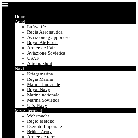
Home
Aerei
Luftwaffe
Regia Aeronautica
Aviazione giapponese
Royal Air Force
Armée de l’air
Aviazione Sovietica
USAF
Altre nazioni
Navi
Kriegsmarine
Regia Marina
Marina Imperiale
Royal Navy
Marine nationale
Marina Sovietica
U.S. Navy
Mezzi terrestri
Wehrmacht
Regio esercito
Esercito Imperiale
British Army
Armée de terre