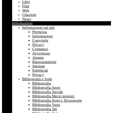
Libri
Film
Web
Citazioni
News
Informazioni
Informazioni sul sito
Premessa
Informazioni
Copyright
Privacy
Contattaci
Avvertenze
Aiutare
Ringraziamenti
Sitemap
Pubblicità
Privacy
Bibliografia e fonti
Bibliografia
Bibliografia Aerei
Bibliografia Navale
Bibliografia Mezzi terrestri
Bibliografia Armi e Tecnonogie
Bibliografia Varia
Bibliografia Siti