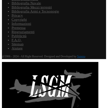
Bibliografia Navale
Bibliografia Mezzi terrestri
Bibliografia Armi e Tecnonogie
Privacy
Copyright
Informazioni
Premessa
Ringraziamenti
Pubblicità
F.A.Q.
Sitemap
Aiutare
@2006 - 2024 - All Right Reserved. Designed and Developed by
Supero