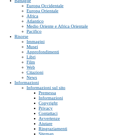
Battaglie
Europa Occidentale
Europa Orientale
Africa
Atlantico
Medio Oriente e Africa Orientale
Pacifico
Risorse
Immagini
Musei
Approfondimenti
Libri
Film
Web
Citazioni
News
Informazioni
Informazioni sul sito
Premessa
Informazioni
Copyright
Privacy
Contattaci
Avvertenze
Aiutare
Ringraziamenti
Sitemap