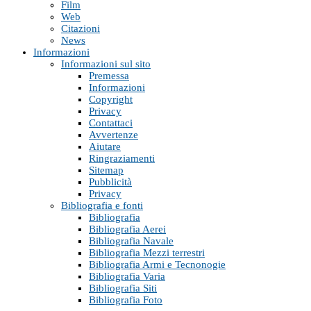
Film
Web
Citazioni
News
Informazioni
Informazioni sul sito
Premessa
Informazioni
Copyright
Privacy
Contattaci
Avvertenze
Aiutare
Ringraziamenti
Sitemap
Pubblicità
Privacy
Bibliografia e fonti
Bibliografia
Bibliografia Aerei
Bibliografia Navale
Bibliografia Mezzi terrestri
Bibliografia Armi e Tecnonogie
Bibliografia Varia
Bibliografia Siti
Bibliografia Foto