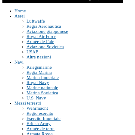
Home
Aerei
Luftwaffe
Regia Aeronautica
Aviazione giapponese
Royal Air Force
Armée de l’air
Aviazione Sovietica
USAF
Altre nazioni
Navi
Kriegsmarine
Regia Marina
Marina Imperiale
Royal Navy
Marine nationale
Marina Sovietica
U.S. Navy
Mezzi terrestri
Wehrmacht
Regio esercito
Esercito Imperiale
British Army
Armée de terre
Armata Rossa