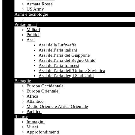
Armata Rossa
US Army
Armi e tecnologie
Protagonisti
Militari
Politici
Assi
Assi della Luftwaffe
Assi dell’aria italiani
Assi dell’aria del Giappone
Assi dell’aria del Regno Unito
Assi dell’aria francesi
Assi dell’aria dell’Unione Sovietica
Assi dell’aria degli Stati Uniti
Battaglie
Europa Occidentale
Europa Orientale
Africa
Atlantico
Medio Oriente e Africa Orientale
Pacifico
Risorse
Immagini
Musei
Approfondimenti