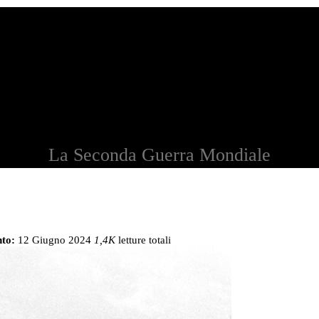
La Seconda Guerra Mondiale
to:
12 Giugno 2024
1,4K
letture totali