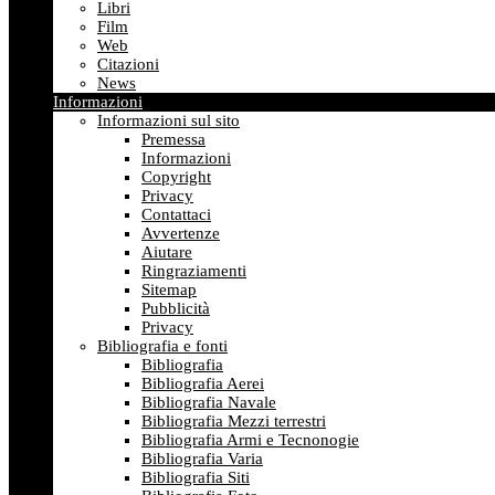
Libri
Film
Web
Citazioni
News
Informazioni
Informazioni sul sito
Premessa
Informazioni
Copyright
Privacy
Contattaci
Avvertenze
Aiutare
Ringraziamenti
Sitemap
Pubblicità
Privacy
Bibliografia e fonti
Bibliografia
Bibliografia Aerei
Bibliografia Navale
Bibliografia Mezzi terrestri
Bibliografia Armi e Tecnonogie
Bibliografia Varia
Bibliografia Siti