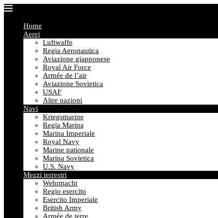
Home
Aerei
Luftwaffe
Regia Aeronautica
Aviazione giapponese
Royal Air Force
Armée de l’air
Aviazione Sovietica
USAF
Altre nazioni
Navi
Kriegsmarine
Regia Marina
Marina Imperiale
Royal Navy
Marine nationale
Marina Sovietica
U.S. Navy
Mezzi terrestri
Wehrmacht
Regio esercito
Esercito Imperiale
British Army
Armée de terre