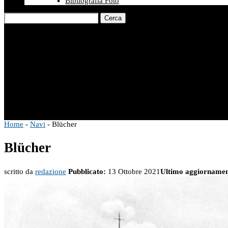
Bibliografia Foto
Cerca
Home
-
Navi
-
Blücher
Blücher
scritto da
redazione
Pubblicato:
13 Ottobre 2021
Ultimo aggiornamen