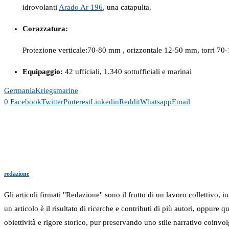
idrovolanti
Arado Ar 196
, una catapulta.
Corazzatura:
Protezione verticale:70-80 mm , orizzontale 12-50 mm, torri 7
Equipaggio:
42 ufficiali, 1.340 sottufficiali e marinai
Germania
Kriegsmarine
0
Facebook
Twitter
Pinterest
Linkedin
Reddit
Whatsapp
Email
redazione
Gli articoli firmati "Redazione" sono il frutto di un lavoro collettivo, 
un articolo è il risultato di ricerche e contributi di più autori, oppure
obiettività e rigore storico, pur preservando uno stile narrativo coinvol