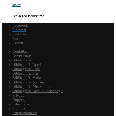
andre
Un aereo bellissimo!
Facebook
Pinterest
Linkedin
Email
Reddit
Contattaci
Avvertenze
Bibliografia
Bibliografia Aerei
Bibliografia Foto
Bibliografia Siti
Bibliografia Varia
Bibliografia Navale
Bibliografia Mezzi terrestri
Bibliografia Armi e Tecnonogie
Privacy
Copyright
Informazioni
Premessa
Ringraziamenti