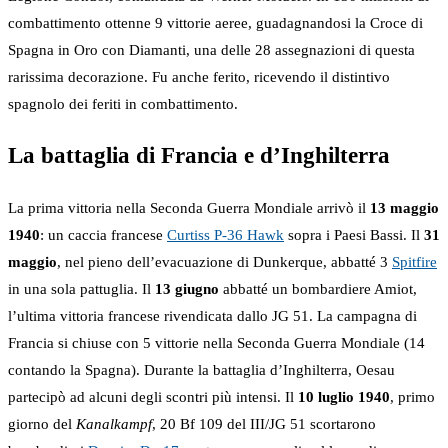
combattimento ottenne 9 vittorie aeree, guadagnandosi la Croce di
Spagna in Oro con Diamanti, una delle 28 assegnazioni di questa
rarissima decorazione. Fu anche ferito, ricevendo il distintivo
spagnolo dei feriti in combattimento.
La battaglia di Francia e d’Inghilterra
La prima vittoria nella Seconda Guerra Mondiale arrivò il
13 maggio
1940
: un caccia francese
Curtiss P-36 Hawk
sopra i Paesi Bassi. Il
31
maggio
, nel pieno dell’evacuazione di Dunkerque, abbatté 3
Spitfire
in una sola pattuglia. Il
13 giugno
abbatté un bombardiere Amiot,
l’ultima vittoria francese rivendicata dallo JG 51. La campagna di
Francia si chiuse con 5 vittorie nella Seconda Guerra Mondiale (14
contando la Spagna). Durante la battaglia d’Inghilterra, Oesau
partecipò ad alcuni degli scontri più intensi. Il
10 luglio 1940
, primo
giorno del
Kanalkampf
, 20 Bf 109 del III/JG 51 scortarono