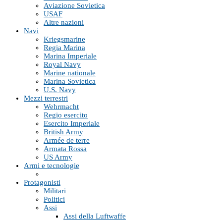
Aviazione Sovietica
USAF
Altre nazioni
Navi
Kriegsmarine
Regia Marina
Marina Imperiale
Royal Navy
Marine nationale
Marina Sovietica
U.S. Navy
Mezzi terrestri
Wehrmacht
Regio esercito
Esercito Imperiale
British Army
Armée de terre
Armata Rossa
US Army
Armi e tecnologie
Protagonisti
Militari
Politici
Assi
Assi della Luftwaffe