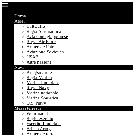
Home
Aerei
Luftwaffe
Regia Aeronautica
Aviazione giapponese
Royal Air Force
Armée de l’air
Aviazione Sovietica
USAF
Altre nazioni
Navi
Kriegsmarine
Regia Marina
Marina Imperiale
Royal Navy
Marine nationale
Marina Sovietica
U.S. Navy
Mezzi terrestri
Wehrmacht
Regio esercito
Esercito Imperiale
British Army
Armée de terre