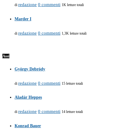
redazione
0 commenti
di
1K letture totali
Marder I
redazione
0 commenti
di
1,3K letture totali
Assi
György Debrödy
redazione
0 commenti
di
15 letture totali
Aladár Heppes
redazione
0 commenti
di
14 letture totali
Konrad Bauer