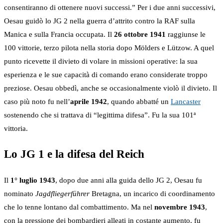
consentiranno di ottenere nuovi successi.” Per i due anni successivi,
Oesau guidò lo JG 2 nella guerra d’attrito contro la RAF sulla
Manica e sulla Francia occupata. Il
26 ottobre 1941
raggiunse le
100 vittorie, terzo pilota nella storia dopo Mölders e Lützow. A quel
punto ricevette il divieto di volare in missioni operative: la sua
esperienza e le sue capacità di comando erano considerate troppo
preziose. Oesau obbedì, anche se occasionalmente violò il divieto. Il
caso più noto fu nell’
aprile 1942
, quando abbatté un
Lancaster
sostenendo che si trattava di “legittima difesa”. Fu la sua 101ª
vittoria.
Lo JG 1 e la difesa del Reich
Il
1° luglio 1943
, dopo due anni alla guida dello JG 2, Oesau fu
nominato
Jagdfliegerführer
Bretagna, un incarico di coordinamento
che lo tenne lontano dal combattimento. Ma nel
novembre 1943
,
con la pressione dei bombardieri alleati in costante aumento, fu