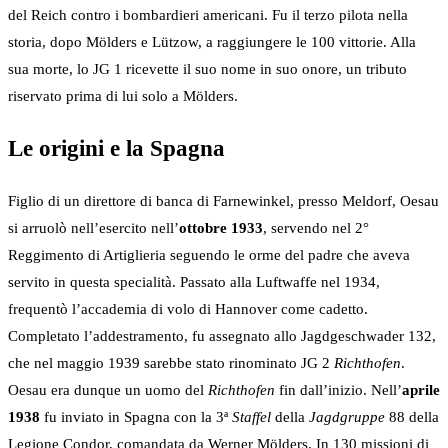
del Reich contro i bombardieri americani. Fu il terzo pilota nella
storia, dopo Mölders e Lützow, a raggiungere le 100 vittorie. Alla
sua morte, lo JG 1 ricevette il suo nome in suo onore, un tributo
riservato prima di lui solo a Mölders.
Le origini e la Spagna
Figlio di un direttore di banca di Farnewinkel, presso Meldorf, Oesau
si arruolò nell’esercito nell’
ottobre 1933
, servendo nel 2°
Reggimento di Artiglieria seguendo le orme del padre che aveva
servito in questa specialità. Passato alla Luftwaffe nel 1934,
frequentò l’accademia di volo di Hannover come cadetto.
Completato l’addestramento, fu assegnato allo Jagdgeschwader 132,
che nel maggio 1939 sarebbe stato rinominato JG 2
Richthofen
.
Oesau era dunque un uomo del
Richthofen
fin dall’inizio. Nell’
aprile
1938
fu inviato in Spagna con la 3ª
Staffel
della
Jagdgruppe
88 della
Legione Condor, comandata da Werner Mölders. In 130 missioni di