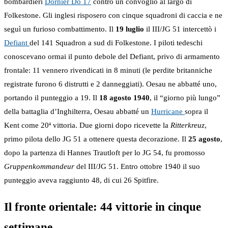
bombardieri
Dornier Do 17
contro un convoglio al largo di
Folkestone. Gli inglesi risposero con cinque squadroni di caccia e ne
seguì un furioso combattimento. Il
19 luglio
il III/JG 51 intercettò i
Defiant
del 141 Squadron a sud di Folkestone. I piloti tedeschi
conoscevano ormai il punto debole del Defiant, privo di armamento
frontale: 11 vennero rivendicati in 8 minuti (le perdite britanniche
registrate furono 6 distrutti e 2 danneggiati). Oesau ne abbatté uno,
portando il punteggio a 19. Il
18 agosto 1940
, il “giorno più lungo”
della battaglia d’Inghilterra, Oesau abbatté un
Hurricane
sopra il
Kent come 20ª vittoria. Due giorni dopo ricevette la
Ritterkreuz
,
primo pilota dello JG 51 a ottenere questa decorazione. Il
25 agosto
,
dopo la partenza di Hannes Trautloft per lo JG 54, fu promosso
Gruppenkommandeur
del III/JG 51. Entro ottobre 1940 il suo
punteggio aveva raggiunto 48, di cui 26 Spitfire.
Il fronte orientale: 44 vittorie in cinque
settimane