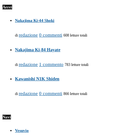
Aerei
Nakajima Ki-44 Shoki
redazione
0 commenti
di
608 letture totali
Nakajima Ki-84 Hayate
redazione
1 commento
di
783 letture totali
Kawanishi N1K Shiden
redazione
0 commenti
di
866 letture totali
Navi
Vesuvio