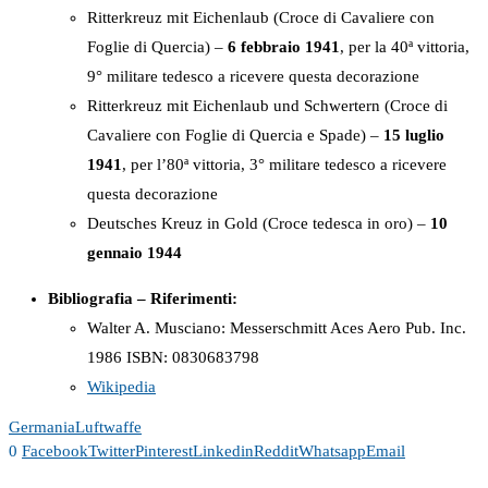
Ritterkreuz mit Eichenlaub (Croce di Cavaliere con
Foglie di Quercia) –
6 febbraio 1941
, per la 40ª vittoria,
9° militare tedesco a ricevere questa decorazione
Ritterkreuz mit Eichenlaub und Schwertern (Croce di
Cavaliere con Foglie di Quercia e Spade) –
15 luglio
1941
, per l’80ª vittoria, 3° militare tedesco a ricevere
questa decorazione
Deutsches Kreuz in Gold (Croce tedesca in oro) –
10
gennaio 1944
Bibliografia – Riferimenti:
Walter A. Musciano: Messerschmitt Aces Aero Pub. Inc.
1986 ISBN: 0830683798
Wikipedia
Germania
Luftwaffe
0
Facebook
Twitter
Pinterest
Linkedin
Reddit
Whatsapp
Email