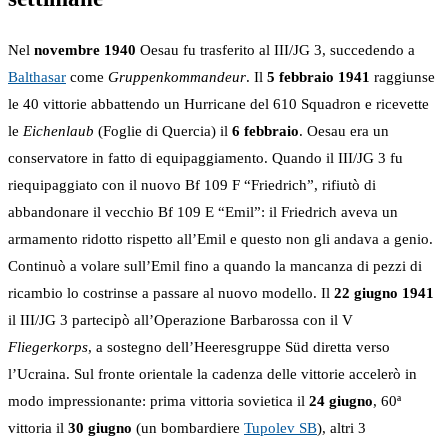
Nel
novembre 1940
Oesau fu trasferito al III/JG 3, succedendo a
Balthasar
come
Gruppenkommandeur
. Il
5 febbraio 1941
raggiunse
le 40 vittorie abbattendo un Hurricane del 610 Squadron e ricevette
le
Eichenlaub
(Foglie di Quercia) il
6 febbraio
. Oesau era un
conservatore in fatto di equipaggiamento. Quando il III/JG 3 fu
riequipaggiato con il nuovo Bf 109 F “Friedrich”, rifiutò di
abbandonare il vecchio Bf 109 E “Emil”: il Friedrich aveva un
armamento ridotto rispetto all’Emil e questo non gli andava a genio.
Continuò a volare sull’Emil fino a quando la mancanza di pezzi di
ricambio lo costrinse a passare al nuovo modello. Il
22 giugno 1941
il III/JG 3 partecipò all’Operazione Barbarossa con il V
Fliegerkorps
, a sostegno dell’Heeresgruppe Süd diretta verso
l’Ucraina. Sul fronte orientale la cadenza delle vittorie accelerò in
modo impressionante: prima vittoria sovietica il
24 giugno
, 60ª
vittoria il
30 giugno
(un bombardiere
Tupolev SB
), altri 3