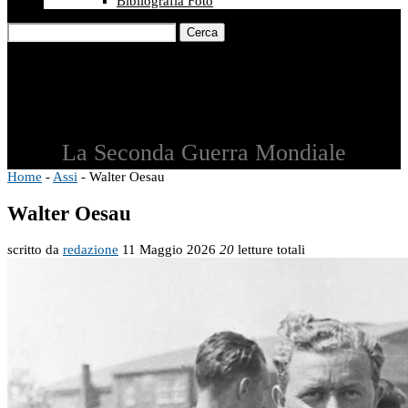
Bibliografia Foto
Cerca
La Seconda Guerra Mondiale
Home
-
Assi
-
Walter Oesau
Walter Oesau
scritto da
redazione
11 Maggio 2026
20
letture totali