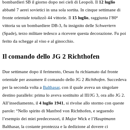
bombardieri SB il giorno dopo nei cieli di Leopoli. Il
12 luglio
abbatté 7 aerei sovietici in una sola sortita. In cinque settimane di
fronte orientale totalizzò 44 vittorie. Il
15 luglio
, raggiunta l’80ª
vittoria su un bombardiere DB-3, fu insignito delle
Schwertern
(Spade), terzo militare tedesco a ricevere questa decorazione. Fu poi
ferito da schegge al viso e al ginocchio.
Il comando dello JG 2 Richthofen
Due settimane dopo il ferimento, Oesau fu richiamato dal fronte
orientale per assumere il comando dello JG 2
Richthofen
. Succedeva
per la seconda volta a
Balthasar
, con il quale aveva un singolare
destino parallelo: prima lo aveva sostituito al III/JG 3, ora allo JG 2.
All’insediamento, il
4 luglio 1941
, si rivolse allo stormo con queste
parole: “Nello spirito di Manfred von Richthofen, e seguendo
l’esempio dei miei predecessori, il
Major
Wick e l’
Hauptmann
Balthasar, la costante prontezza e la dedizione al dovere ci