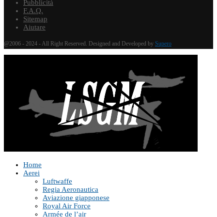
Pubblicità
F.A.Q.
Sitemap
Aiutare
@2006 - 2024 - All Right Reserved. Designed and Developed by
Supero
Home
Aerei
Luftwaffe
Regia Aeronautica
Aviazione giapponese
Royal Air Force
Armée de l’air