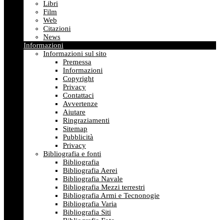
Libri
Film
Web
Citazioni
News
Informazioni
Informazioni sul sito
Premessa
Informazioni
Copyright
Privacy
Contattaci
Avvertenze
Aiutare
Ringraziamenti
Sitemap
Pubblicità
Privacy
Bibliografia e fonti
Bibliografia
Bibliografia Aerei
Bibliografia Navale
Bibliografia Mezzi terrestri
Bibliografia Armi e Tecnonogie
Bibliografia Varia
Bibliografia Siti