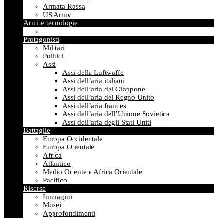
Armata Rossa
US Army
Armi e tecnologie
Protagonisti
Militari
Politici
Assi
Assi della Luftwaffe
Assi dell’aria italiani
Assi dell’aria del Giappone
Assi dell’aria del Regno Unito
Assi dell’aria francesi
Assi dell’aria dell’Unione Sovietica
Assi dell’aria degli Stati Uniti
Battaglie
Europa Occidentale
Europa Orientale
Africa
Atlantico
Medio Oriente e Africa Orientale
Pacifico
Risorse
Immagini
Musei
Approfondimenti