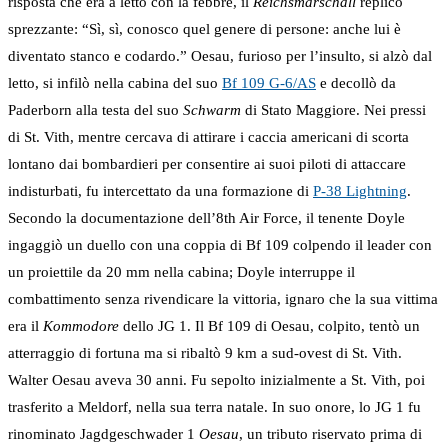
risposta che era a letto con la febbre, il
Reichsmarschall
replicò
sprezzante: “Sì, sì, conosco quel genere di persone: anche lui è
diventato stanco e codardo.” Oesau, furioso per l’insulto, si alzò dal
letto, si infilò nella cabina del suo
Bf 109 G-6/AS
e decollò da
Paderborn alla testa del suo
Schwarm
di Stato Maggiore. Nei pressi
di St. Vith, mentre cercava di attirare i caccia americani di scorta
lontano dai bombardieri per consentire ai suoi piloti di attaccare
indisturbati, fu intercettato da una formazione di
P-38 Lightning
.
Secondo la documentazione dell’8th Air Force, il tenente Doyle
ingaggiò un duello con una coppia di Bf 109 colpendo il leader con
un proiettile da 20 mm nella cabina; Doyle interruppe il
combattimento senza rivendicare la vittoria, ignaro che la sua vittima
era il
Kommodore
dello JG 1. Il Bf 109 di Oesau, colpito, tentò un
atterraggio di fortuna ma si ribaltò 9 km a sud-ovest di St. Vith.
Walter Oesau aveva 30 anni. Fu sepolto inizialmente a St. Vith, poi
trasferito a Meldorf, nella sua terra natale. In suo onore, lo JG 1 fu
rinominato Jagdgeschwader 1
Oesau
, un tributo riservato prima di