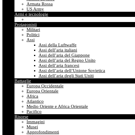
Armata Rossa
US Army
Armi e tecnologie
Protagonisti
Militari
Politici
Assi
Assi della Luftwaffe
Assi dell’aria italiani
Assi dell’aria del Giappone
Assi dell’aria del Regno Unito
Assi dell’aria francesi
Assi dell’aria dell’Unione Sovietica
Assi dell’aria degli Stati Uniti
Battaglie
Europa Occidentale
Europa Orientale
Africa
Atlantico
Medio Oriente e Africa Orientale
Pacifico
Risorse
Immagini
Musei
Approfondimenti