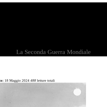
La Seconda Guerra Mondiale
to:
18 Maggio 2024
488
letture totali