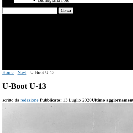
Bibliografia Foto
Cerca
Home
-
Navi
-
U-Boot U-13
U-Boot U-13
scritto da
redazione
Pubblicato:
13 Luglio 2020
Ultimo aggiornamen