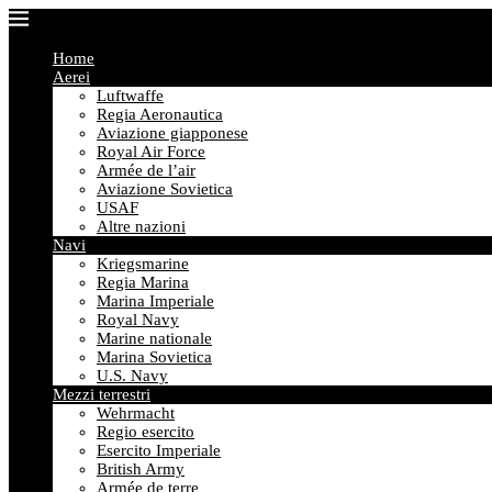
Home
Aerei
Luftwaffe
Regia Aeronautica
Aviazione giapponese
Royal Air Force
Armée de l’air
Aviazione Sovietica
USAF
Altre nazioni
Navi
Kriegsmarine
Regia Marina
Marina Imperiale
Royal Navy
Marine nationale
Marina Sovietica
U.S. Navy
Mezzi terrestri
Wehrmacht
Regio esercito
Esercito Imperiale
British Army
Armée de terre