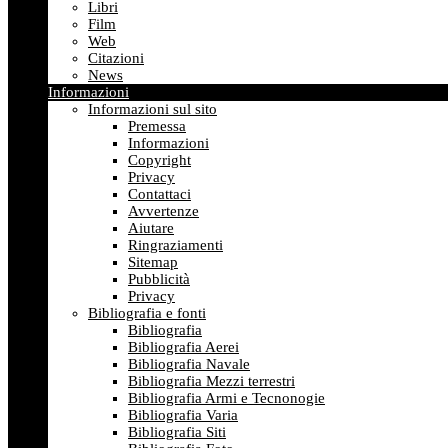
Libri
Film
Web
Citazioni
News
Informazioni
Informazioni sul sito
Premessa
Informazioni
Copyright
Privacy
Contattaci
Avvertenze
Aiutare
Ringraziamenti
Sitemap
Pubblicità
Privacy
Bibliografia e fonti
Bibliografia
Bibliografia Aerei
Bibliografia Navale
Bibliografia Mezzi terrestri
Bibliografia Armi e Tecnonogie
Bibliografia Varia
Bibliografia Siti