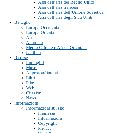
Assi dell’aria del Regno Unito
Assi dell’aria francesi
Assi dell’aria dell’Unione Sovietica
Assi dell’aria degli Stati Uniti
Battaglie
Europa Occidentale
Europa Orientale
Africa
Atlantico
Medio Oriente e Africa Orientale
Pacifico
Risorse
Immagini
Musei
Approfondimenti
Libri
Film
Web
Citazioni
News
Informazioni
Informazioni sul sito
Premessa
Informazioni
Copyright
Privacy