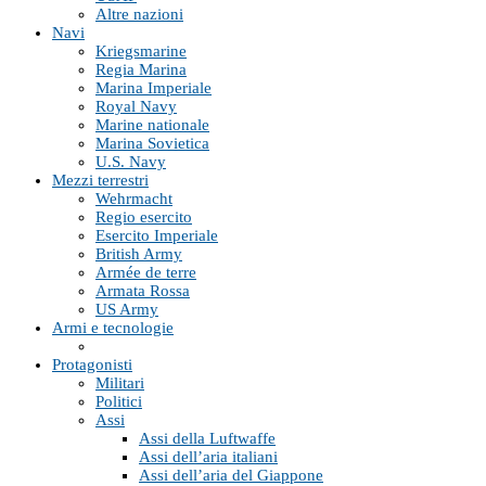
Altre nazioni
Navi
Kriegsmarine
Regia Marina
Marina Imperiale
Royal Navy
Marine nationale
Marina Sovietica
U.S. Navy
Mezzi terrestri
Wehrmacht
Regio esercito
Esercito Imperiale
British Army
Armée de terre
Armata Rossa
US Army
Armi e tecnologie
Protagonisti
Militari
Politici
Assi
Assi della Luftwaffe
Assi dell’aria italiani
Assi dell’aria del Giappone