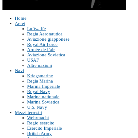
Home
Aerei
Luftwaffe
Regia Aeronautica
Aviazione giapponese
Royal Air Force
Armée de l’air
Aviazione Sovietica
USAF
Altre nazioni
Navi
Kriegsmarine
Regia Marina
Marina Imperiale
Royal Navy
Marine nationale
Marina Sovietica
U.S. Navy
Mezzi terrestri
Wehrmacht
Regio esercito
Esercito Imperiale
British Army