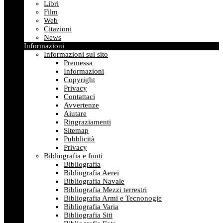
Libri
Film
Web
Citazioni
News
Informazioni
Informazioni sul sito
Premessa
Informazioni
Copyright
Privacy
Contattaci
Avvertenze
Aiutare
Ringraziamenti
Sitemap
Pubblicità
Privacy
Bibliografia e fonti
Bibliografia
Bibliografia Aerei
Bibliografia Navale
Bibliografia Mezzi terrestri
Bibliografia Armi e Tecnonogie
Bibliografia Varia
Bibliografia Siti