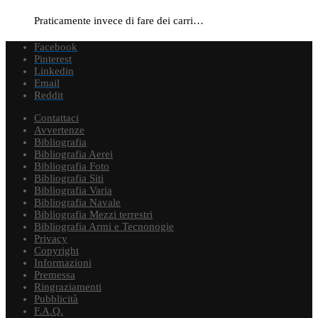
Praticamente invece di fare dei carri…
Facebook
Pinterest
Linkedin
Email
Reddit
Contattaci
Avvertenze
Bibliografia
Bibliografia Aerei
Bibliografia Foto
Bibliografia Siti
Bibliografia Varia
Bibliografia Navale
Bibliografia Mezzi terrestri
Bibliografia Armi e Tecnonogie
Privacy
Copyright
Informazioni
Premessa
Ringraziamenti
Pubblicità
F.A.Q.