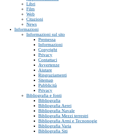
Libri
Film
Web
Citazioni
News
Informazioni
Informazioni sul sito
Premessa
Informazioni
Copyright
Privacy
Contattaci
Avvertenze
Aiutare
Ringraziamenti
Sitemap
Pubblicità
Privacy
Bibliografia e fonti
Bibliografia
Bibliografia Aerei
Bibliografia Navale
Bibliografia Mezzi terrestri
Bibliografia Armi e Tecnonogie
Bibliografia Varia
Bibliografia Siti