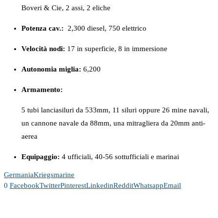
Boveri & Cie, 2 assi, 2 eliche
Potenza cav.:
2,300 diesel, 750 elettrico
Velocità nodi:
17 in superficie, 8 in immersione
Autonomia miglia:
6,200
Armamento:
5 tubi lanciasiluri da 533mm, 11 siluri oppure 26 mine navali,
un cannone navale da 88mm, una mitragliera da 20mm anti-
aerea
Equipaggio:
4 ufficiali, 40-56 sottufficiali e marinai
Germania
Kriegsmarine
0
Facebook
Twitter
Pinterest
Linkedin
Reddit
Whatsapp
Email