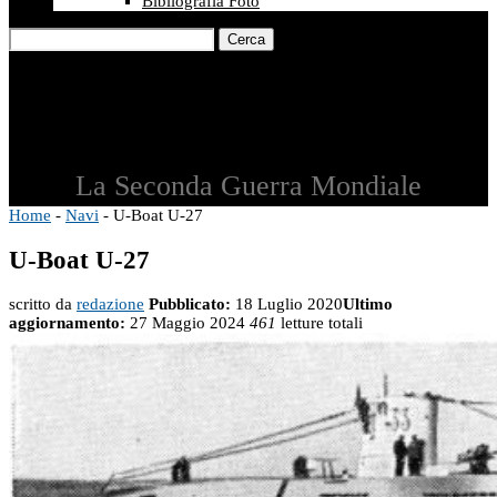
Bibliografia Foto
Cerca
La Seconda Guerra Mondiale
Home
-
Navi
-
U-Boat U-27
U-Boat U-27
scritto da
redazione
Pubblicato:
18 Luglio 2020
Ultimo
aggiornamento:
27 Maggio 2024
461
letture totali