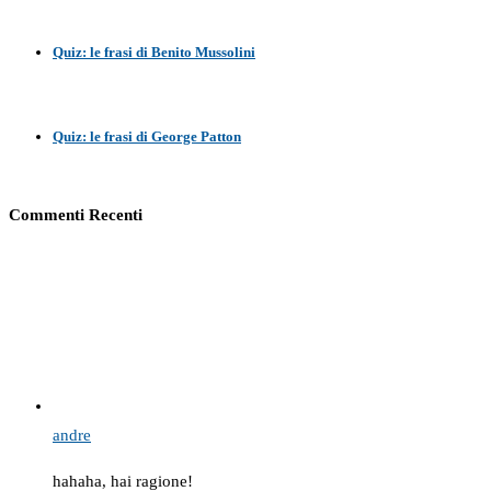
Quiz: le frasi di Benito Mussolini
Quiz: le frasi di George Patton
Commenti Recenti
andre
hahaha, hai ragione!