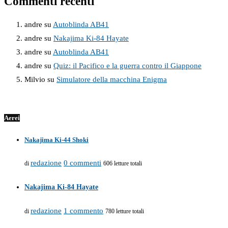
Commenti recenti
andre
su
Autoblinda AB41
andre
su
Nakajima Ki-84 Hayate
andre
su
Autoblinda AB41
andre
su
Quiz: il Pacifico e la guerra contro il Giappone
Milvio
su
Simulatore della macchina Enigma
Aerei
Nakajima Ki-44 Shoki
redazione
0 commenti
di
606 letture totali
Nakajima Ki-84 Hayate
redazione
1 commento
di
780 letture totali