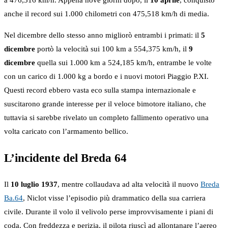
a 476,316 km/h. Appena nove giorni dopo, il
10 aprile
, conquistò
anche il record sui 1.000 chilometri con 475,518 km/h di media.
Nel dicembre dello stesso anno migliorò entrambi i primati: il
5
dicembre
portò la velocità sui 100 km a 554,375 km/h, il
9
dicembre
quella sui 1.000 km a 524,185 km/h, entrambe le volte
con un carico di 1.000 kg a bordo e i nuovi motori Piaggio P.XI.
Questi record ebbero vasta eco sulla stampa internazionale e
suscitarono grande interesse per il veloce bimotore italiano, che
tuttavia si sarebbe rivelato un completo fallimento operativo una
volta caricato con l’armamento bellico.
L’incidente del Breda 64
Il
10 luglio 1937
, mentre collaudava ad alta velocità il nuovo
Breda
Ba.64
, Niclot visse l’episodio più drammatico della sua carriera
civile. Durante il volo il velivolo perse improvvisamente i piani di
coda. Con freddezza e perizia, il pilota riuscì ad allontanare l’aereo