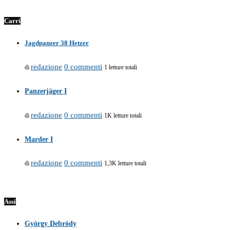
Carri
Jagdpanzer 38 Hetzer
redazione
0 commenti
di
1 letture totali
Panzerjäger I
redazione
0 commenti
di
1K letture totali
Marder I
redazione
0 commenti
di
1,3K letture totali
Assi
György Debrödy