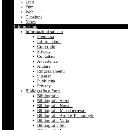
Libri
Film
Web
Citazioni
News
Informazioni
Informazioni sul sito
Premessa
Informazioni
Copyright
Privacy
Contattaci
Avvertenze
Aiutare
Ringraziamenti
Sitemap
Pubblicità
Privacy
Bibliografia e fonti
Bibliografia
Bibliografia Aerei
Bibliografia Navale
Bibliografia Mezzi terrestri
Bibliografia Armi e Tecnonogie
Bibliografia Varia
Bibliografia Siti