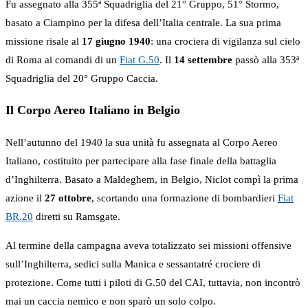
Fu assegnato alla 355ª Squadriglia del 21° Gruppo, 51° Stormo,
basato a Ciampino per la difesa dell’Italia centrale. La sua prima
missione risale al
17 giugno 1940
: una crociera di vigilanza sul cielo
di Roma ai comandi di un
Fiat G.50
. Il
14 settembre
passò alla 353ª
Squadriglia del 20° Gruppo Caccia.
Il Corpo Aereo Italiano in Belgio
Nell’autunno del 1940 la sua unità fu assegnata al Corpo Aereo
Italiano, costituito per partecipare alla fase finale della battaglia
d’Inghilterra. Basato a Maldeghem, in Belgio, Niclot compì la prima
azione il
27 ottobre
, scortando una formazione di bombardieri
Fiat
BR.20
diretti su Ramsgate.
Al termine della campagna aveva totalizzato sei missioni offensive
sull’Inghilterra, sedici sulla Manica e sessantatré crociere di
protezione. Come tutti i piloti di G.50 del CAI, tuttavia, non incontrò
mai un caccia nemico e non sparò un solo colpo.