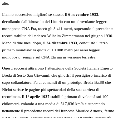
alto.
L’anno successivo migliorò se stesso. Il
6 novembre 1933
,
decollando dall’idroscalo del Littorio con un idrovolante leggero
monoposto CNA Eta, toccò gli 8.411 metri, superando il precedente
record stabilito dal tedesco Wilhelm Zimmermann nel giugno 1930.
Meno di due mesi dopo, il
24 dicembre 1933
, conquistò il terzo
primato mondiale: la quota di 10.008 metri per aerei leggeri
monoposto, sempre sul CNA Eta ma in versione terrestre.
Questi successi attirarono l’attenzione della Società Italiana Ernesto
Breda di Sesto San Giovanni, che gli offrì il prestigioso incarico di
capo collaudatore. Fu ai comandi di un prototipo Breda Ba.88 che
Niclot scrisse le pagine più spettacolari della sua carriera di
recordman. Il
1° aprile 1937
stabilì il primato di velocità sui 100
chilometri, volando a una media di 517,836 km/h e superando
nettamente il precedente record del francese Maurice Arnoux, fermo