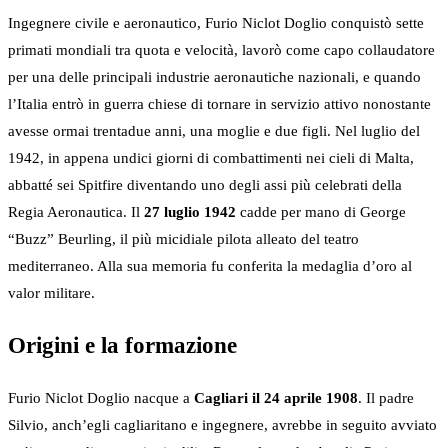
Ingegnere civile e aeronautico, Furio Niclot Doglio conquistò sette
primati mondiali tra quota e velocità, lavorò come capo collaudatore
per una delle principali industrie aeronautiche nazionali, e quando
l’Italia entrò in guerra chiese di tornare in servizio attivo nonostante
avesse ormai trentadue anni, una moglie e due figli. Nel luglio del
1942, in appena undici giorni di combattimenti nei cieli di Malta,
abbatté sei Spitfire diventando uno degli assi più celebrati della
Regia Aeronautica. Il
27 luglio 1942
cadde per mano di George
“Buzz” Beurling, il più micidiale pilota alleato del teatro
mediterraneo. Alla sua memoria fu conferita la medaglia d’oro al
valor militare.
Origini e la formazione
Furio Niclot Doglio nacque a
Cagliari il 24 aprile 1908
. Il padre
Silvio, anch’egli cagliaritano e ingegnere, avrebbe in seguito avviato