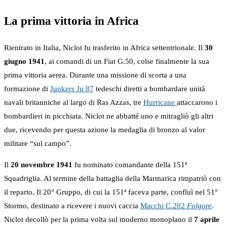
La prima vittoria in Africa
Rientrato in Italia, Niclot fu trasferito in Africa settentrionale. Il
30
giugno 1941
, ai comandi di un Fiat G.50, colse finalmente la sua
prima vittoria aerea. Durante una missione di scorta a una
formazione di
Junkers Ju 87
tedeschi diretti a bombardare unità
navali britanniche al largo di Ras Azzas, tre
Hurricane
attaccarono i
bombardieri in picchiata. Niclot ne abbatté uno e mitragliò gli altri
due, ricevendo per questa azione la medaglia di bronzo al valor
militare “sul campo”.
Il
20 novembre 1941
fu nominato comandante della 151ª
Squadriglia. Al termine della battaglia della Marmarica rimpatriò con
il reparto. Il 20° Gruppo, di cui la 151ª faceva parte, confluì nel 51°
Stormo, destinato a ricevere i nuovi caccia
Macchi C.202
Folgore
.
Niclot decollò per la prima volta sul moderno monoplano il
7 aprile