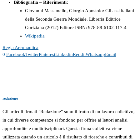
Bibliografia – Riferimenti:
Giovanni Massimello, Giorgio Apostolo: Gli assi italiani
della Seconda Guerra Mondiale. Libreria Editrice
Goriziana (2012) Editore ISBN:
978-88-6102-117-4
Wikipedia
Regia Aeronautica
0
Facebook
Twitter
Pinterest
Linkedin
Reddit
Whatsapp
Email
redazione
Gli articoli firmati "Redazione" sono il frutto di un lavoro collettivo,
in cui diverse competenze si fondono per offrire ai lettori analisi
approfondite e multidisciplinari. Questa firma collettiva viene
utilizzata quando un articolo è il risultato di ricerche e contributi di