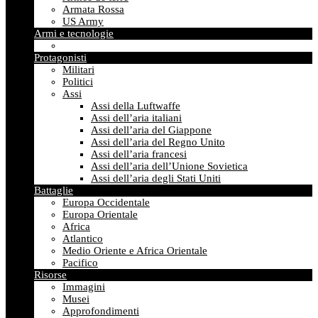
Armata Rossa
US Army
Armi e tecnologie
Protagonisti
Militari
Politici
Assi
Assi della Luftwaffe
Assi dell’aria italiani
Assi dell’aria del Giappone
Assi dell’aria del Regno Unito
Assi dell’aria francesi
Assi dell’aria dell’Unione Sovietica
Assi dell’aria degli Stati Uniti
Battaglie
Europa Occidentale
Europa Orientale
Africa
Atlantico
Medio Oriente e Africa Orientale
Pacifico
Risorse
Immagini
Musei
Approfondimenti