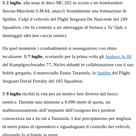
Il
2 luglio
, alla testa di dieci MC.202 in scorta a tre bombardieri
Savoia-Marchetti S.M.84, attaccò frontalmente una formazione di
Spitfire. Colpì il velivolo del Flight Sergeant De Nancrede del 249
Squadron, che fu costretto a un atterraggio di fortuna a Ta’ Qali, e
danneggiò altri due caccia nemici.
Da quel momento i combattimenti si susseguirono con ritmo
incalzante. Il
7 luglio
, scortando per la prima volta gli
Junkers Ju 88
del Kampfgeschwader 77, Niclot abbatté in collaborazione con il suo
fedele gregario, il maresciallo Ennio Tarantola, lo
Spitfire
del Flight
Sergeant David Ferraby del 185 Squadron.
Il
9 luglio
rischiò la vita per un motivo ben diverso dal fuoco
nemico. Durante una missione a 8.000 metri di quota, un
malfunzionamento dell’impianto dell’ossigeno fece perdere
conoscenza sia a lui sia a Tarantola. I due precipitarono per migliaia
di metri prima di riprendersi e riguadagnare il controllo dei velivoli,
sfiorando lo schianto in mare.