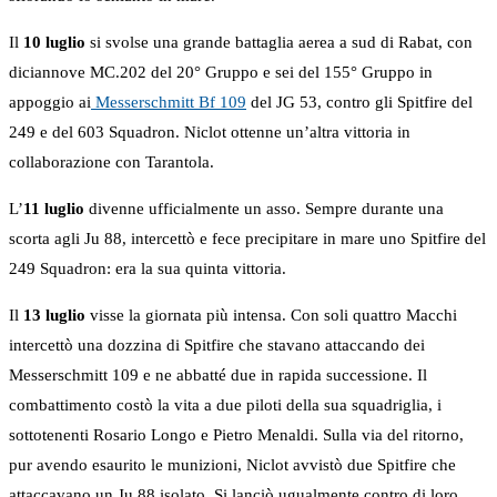
Il
10 luglio
si svolse una grande battaglia aerea a sud di Rabat, con
diciannove MC.202 del 20° Gruppo e sei del 155° Gruppo in
appoggio ai
Messerschmitt Bf 109
del JG 53, contro gli Spitfire del
249 e del 603 Squadron. Niclot ottenne un’altra vittoria in
collaborazione con Tarantola.
L’
11 luglio
divenne ufficialmente un asso. Sempre durante una
scorta agli Ju 88, intercettò e fece precipitare in mare uno Spitfire del
249 Squadron: era la sua quinta vittoria.
Il
13 luglio
visse la giornata più intensa. Con soli quattro Macchi
intercettò una dozzina di Spitfire che stavano attaccando dei
Messerschmitt 109 e ne abbatté due in rapida successione. Il
combattimento costò la vita a due piloti della sua squadriglia, i
sottotenenti Rosario Longo e Pietro Menaldi. Sulla via del ritorno,
pur avendo esaurito le munizioni, Niclot avvistò due Spitfire che
attaccavano un Ju 88 isolato. Si lanciò ugualmente contro di loro,