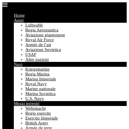
Home
Aerei
Luftwaffe
Regia Aeronautica
Aviazione giapponese
Royal Air Force
Armée de l’air
Aviazione Sovietica
USAF
Altre nazioni
Navi
Kriegsmarine
Regia Marina
Marina Imperiale
Royal Navy
Marine nationale
Marina Sovietica
U.S. Navy
Mezzi terrestri
Wehrmacht
Regio esercito
Esercito Imperiale
British Army
Armée de terre