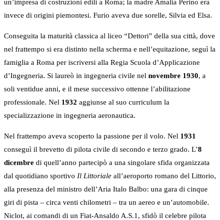
un’impresa di costruzioni edili a Roma; la madre Amalia Perino era
invece di origini piemontesi. Furio aveva due sorelle, Silvia ed Elsa.
Conseguita la maturità classica al liceo “Dettori” della sua città, dove
nel frattempo si era distinto nella scherma e nell’equitazione, seguì la
famiglia a Roma per iscriversi alla Regia Scuola d’Applicazione
d’Ingegneria. Si laureò in ingegneria civile nel
novembre 1930
, a
soli ventidue anni, e il mese successivo ottenne l’abilitazione
professionale. Nel
1932
aggiunse al suo curriculum la
specializzazione in ingegneria aeronautica.
Nel frattempo aveva scoperto la passione per il volo. Nel
1931
conseguì il brevetto di pilota civile di secondo e terzo grado. L’
8
dicembre
di quell’anno partecipò a una singolare sfida organizzata
dal quotidiano sportivo
Il Littoriale
all’aeroporto romano del Littorio,
alla presenza del ministro dell’Aria Italo Balbo: una gara di cinque
giri di pista – circa venti chilometri – tra un aereo e un’automobile.
Niclot, ai comandi di un Fiat-Ansaldo A.S.1, sfidò il celebre pilota