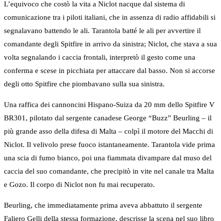
L’equivoco che costò la vita a Niclot nacque dal sistema di
comunicazione tra i piloti italiani, che in assenza di radio affidabili si
segnalavano battendo le ali. Tarantola batté le ali per avvertire il
comandante degli Spitfire in arrivo da sinistra; Niclot, che stava a sua
volta segnalando i caccia frontali, interpretò il gesto come una
conferma e scese in picchiata per attaccare dal basso. Non si accorse
degli otto Spitfire che piombavano sulla sua sinistra.
Una raffica dei cannoncini Hispano-Suiza da 20 mm dello Spitfire V
BR301, pilotato dal sergente canadese George “Buzz” Beurling – il
più grande asso della difesa di Malta – colpì il motore del Macchi di
Niclot. Il velivolo prese fuoco istantaneamente. Tarantola vide prima
una scia di fumo bianco, poi una fiammata divampare dal muso del
caccia del suo comandante, che precipitò in vite nel canale tra Malta
e Gozo. Il corpo di Niclot non fu mai recuperato.
Beurling, che immediatamente prima aveva abbattuto il sergente
Faliero Gelli della stessa formazione, descrisse la scena nel suo libro