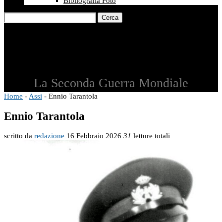
Bibliografia Foto
Cerca
La Seconda Guerra Mondiale
Home
-
Assi
-
Ennio Tarantola
Ennio Tarantola
scritto da
redazione
16 Febbraio 2026
31
letture totali