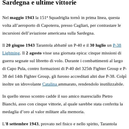
Sardegna e ultime vittorie
Nel
maggio 1943
la 151ª Squadriglia tornò in prima linea, questa
volta all’aeroporto di Capoterra, presso Cagliari, per contrastare le
incursioni dell’aviazione americana sulla Sardegna.
Il
20 giugno 1943
Tarantola abbatté un P-40 e il
30 luglio
un
P-38
Lightning
. Il
2 agosto
visse una giornata epica: cinque missioni di
guerra segnate sul libretto di volo. Durante i combattimenti al largo
di Capo Pula, contro formazioni di P-40 del 325th Fighter Group e P-
38 del 14th Fighter Group, gli furono accreditati altri due P-38. Colpì
inoltre un idrovolante
Catalina
ammarato, rendendolo inutilizzabile.
In quello stesso scontro cadde il suo amico maresciallo Pietro
Bianchi, asso con cinque vittorie, al quale sarebbe stata conferita la
medaglia d’oro al valor militare alla memoria.
L’
8 settembre 1943
, provato nel fisico e nello spirito, Tarantola