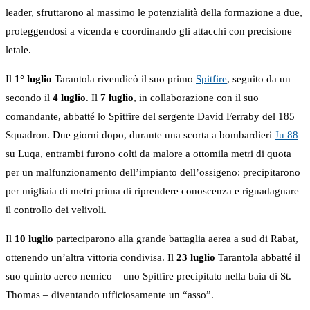
leader, sfruttarono al massimo le potenzialità della formazione a due,
proteggendosi a vicenda e coordinando gli attacchi con precisione
letale.
Il
1° luglio
Tarantola rivendicò il suo primo
Spitfire
, seguito da un
secondo il
4 luglio
. Il
7 luglio
, in collaborazione con il suo
comandante, abbatté lo Spitfire del sergente David Ferraby del 185
Squadron. Due giorni dopo, durante una scorta a bombardieri
Ju 88
su Luqa, entrambi furono colti da malore a ottomila metri di quota
per un malfunzionamento dell’impianto dell’ossigeno: precipitarono
per migliaia di metri prima di riprendere conoscenza e riguadagnare
il controllo dei velivoli.
Il
10 luglio
parteciparono alla grande battaglia aerea a sud di Rabat,
ottenendo un’altra vittoria condivisa. Il
23 luglio
Tarantola abbatté il
suo quinto aereo nemico – uno Spitfire precipitato nella baia di St.
Thomas – diventando ufficiosamente un “asso”.