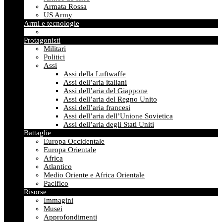
Armata Rossa
US Army
Armi e tecnologie
Protagonisti
Militari
Politici
Assi
Assi della Luftwaffe
Assi dell’aria italiani
Assi dell’aria del Giappone
Assi dell’aria del Regno Unito
Assi dell’aria francesi
Assi dell’aria dell’Unione Sovietica
Assi dell’aria degli Stati Uniti
Battaglie
Europa Occidentale
Europa Orientale
Africa
Atlantico
Medio Oriente e Africa Orientale
Pacifico
Risorse
Immagini
Musei
Approfondimenti