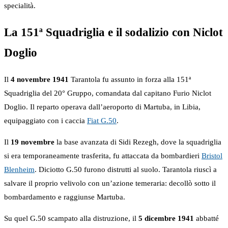
specialità.
La 151ª Squadriglia e il sodalizio con Niclot
Doglio
Il
4 novembre 1941
Tarantola fu assunto in forza alla 151ª
Squadriglia del 20° Gruppo, comandata dal capitano Furio Niclot
Doglio. Il reparto operava dall’aeroporto di Martuba, in Libia,
equipaggiato con i caccia
Fiat G.50
.
Il
19 novembre
la base avanzata di Sidi Rezegh, dove la squadriglia
si era temporaneamente trasferita, fu attaccata da bombardieri
Bristol
Blenheim
. Diciotto G.50 furono distrutti al suolo. Tarantola riuscì a
salvare il proprio velivolo con un’azione temeraria: decollò sotto il
bombardamento e raggiunse Martuba.
Su quel G.50 scampato alla distruzione, il
5 dicembre 1941
abbatté