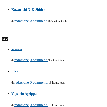
Kawanishi N1K Shiden
redazione
0 commenti
di
866 letture totali
Navi
Vesuvio
redazione
0 commenti
di
9 letture totali
Etna
redazione
0 commenti
di
13 letture totali
Vipsanio Agrippa
redazione
0 commenti
di
10 letture totali