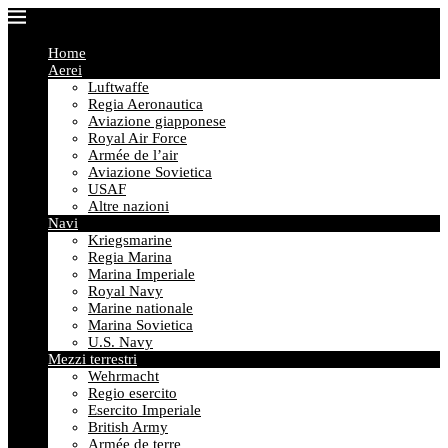
Home
Aerei
Luftwaffe
Regia Aeronautica
Aviazione giapponese
Royal Air Force
Armée de l’air
Aviazione Sovietica
USAF
Altre nazioni
Navi
Kriegsmarine
Regia Marina
Marina Imperiale
Royal Navy
Marine nationale
Marina Sovietica
U.S. Navy
Mezzi terrestri
Wehrmacht
Regio esercito
Esercito Imperiale
British Army
Armée de terre