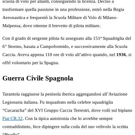
scuola di volo per alianti, conseguendo la licenza. Deciso a
trasformare quella passione in una professione, entrò nella Regia
Aeronautica e frequentò la Scuola Militare di Volo di Milano-
Malpensa, dove ottenne il brevetto di pilota militare.
Con il grado di sergente pilota fu assegnato alla 151ª Squadriglia del
6° Stormo, basata a Campoformido, e successivamente alla Scuola
Caccia. Aveva appena 110 ore di volo all’attivo quando, nel
1936
, si
offrì volontario per la Spagna.
Guerra Civile Spagnola
Tarantola raggiunse la penisola iberica aggregandosi all’Aviazione
Legionaria italiana. Fu inquadrato nella celebre squadriglia
“Cucaracha” del XVI Gruppo Caccia Terrestri, dove volò sul biplano
Fiat CR.32
. Con la tipica autoironia che lo avrebbe sempre
contraddistinto, fece dipingere sulla coda del suo velivolo la scritta
“Pivello”.