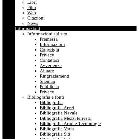
Libri
Film
Web
Citazioni
News
Informazioni
Informazioni sul sito
Premessa
Informazioni
Copyright
Privacy
Contattaci
Avvertenze
Aiutare
Ringraziamenti
Sitemap
Pubblicità
Privacy
Bibliografia e fonti
Bibliografia
Bibliografia Aerei
Bibliografia Navale
Bibliografia Mezzi terrestri
Bibliografia Armi e Tecnonogie
Bibliografia Varia
Bibliografia Siti