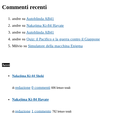
Commenti recenti
andre
su
Autoblinda AB41
andre
su
Nakajima Ki-84 Hayate
andre
su
Autoblinda AB41
andre
su
Quiz: il Pacifico e la guerra contro il Giappone
Milvio
su
Simulatore della macchina Enigma
Aerei
Nakajima Ki-44 Shoki
redazione
0 commenti
di
606 letture totali
Nakajima Ki-84 Hayate
redazione
1 commento
di
782 letture totali