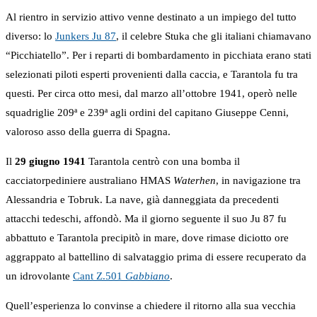
Al rientro in servizio attivo venne destinato a un impiego del tutto
diverso: lo
Junkers Ju 87
, il celebre Stuka che gli italiani chiamavano
“Picchiatello”. Per i reparti di bombardamento in picchiata erano stati
selezionati piloti esperti provenienti dalla caccia, e Tarantola fu tra
questi. Per circa otto mesi, dal marzo all’ottobre 1941, operò nelle
squadriglie 209ª e 239ª agli ordini del capitano Giuseppe Cenni,
valoroso asso della guerra di Spagna.
Il
29 giugno 1941
Tarantola centrò con una bomba il
cacciatorpediniere australiano HMAS
Waterhen
, in navigazione tra
Alessandria e Tobruk. La nave, già danneggiata da precedenti
attacchi tedeschi, affondò. Ma il giorno seguente il suo Ju 87 fu
abbattuto e Tarantola precipitò in mare, dove rimase diciotto ore
aggrappato al battellino di salvataggio prima di essere recuperato da
un idrovolante
Cant Z.501
Gabbiano
.
Quell’esperienza lo convinse a chiedere il ritorno alla sua vecchia