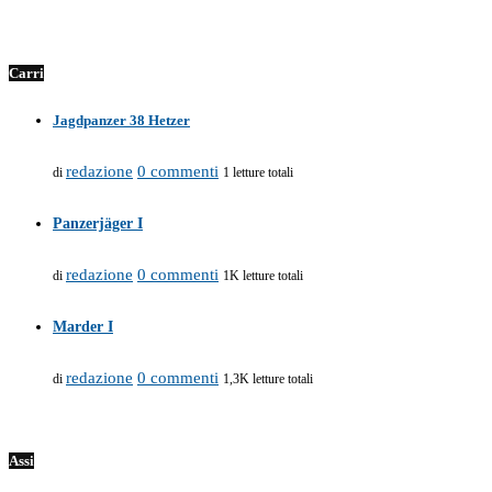
Carri
Jagdpanzer 38 Hetzer
redazione
0 commenti
di
1 letture totali
Panzerjäger I
redazione
0 commenti
di
1K letture totali
Marder I
redazione
0 commenti
di
1,3K letture totali
Assi