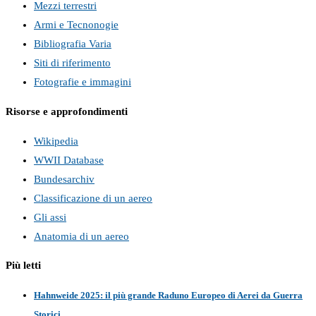
Mezzi terrestri
Armi e Tecnonogie
Bibliografia Varia
Siti di riferimento
Fotografie e immagini
Risorse e approfondimenti
Wikipedia
WWII Database
Bundesarchiv
Classificazione di un aereo
Gli assi
Anatomia di un aereo
Più letti
Hahnweide 2025: il più grande Raduno Europeo di Aerei da Guerra
Storici