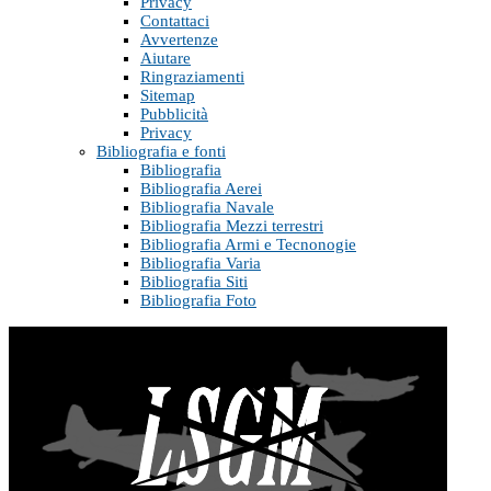
Privacy
Contattaci
Avvertenze
Aiutare
Ringraziamenti
Sitemap
Pubblicità
Privacy
Bibliografia e fonti
Bibliografia
Bibliografia Aerei
Bibliografia Navale
Bibliografia Mezzi terrestri
Bibliografia Armi e Tecnonogie
Bibliografia Varia
Bibliografia Siti
Bibliografia Foto