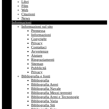
Libri
Film
Web
Citazioni
News
Informazioni
Informazioni sul sito
Premessa
Informazioni
Copyright
Privacy
Contattaci
Avvertenze
Aiutare
Ringraziamenti
Sitemap
Pubblicità
Privacy
Bibliografia e fonti
Bibliografia
Bibliografia Aerei
Bibliografia Navale
Bibliografia Mezzi terrestri
Bibliografia Armi e Tecnonogie
Bibliografia Varia
Bibliografia Siti