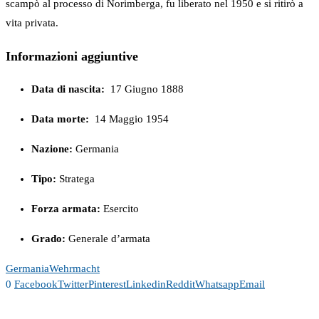
scampò al processo di Norimberga, fu liberato nel 1950 e si ritirò a
vita privata.
Informazioni aggiuntive
Data di nascita:
17 Giugno 1888
Data morte:
14 Maggio 1954
Nazione:
Germania
Tipo:
Stratega
Forza armata:
Esercito
Grado:
Generale d’armata
Germania
Wehrmacht
0
Facebook
Twitter
Pinterest
Linkedin
Reddit
Whatsapp
Email