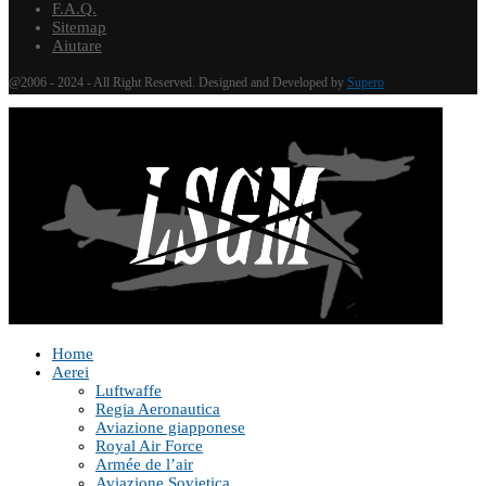
F.A.Q.
Sitemap
Aiutare
@2006 - 2024 - All Right Reserved. Designed and Developed by
Supero
Home
Aerei
Luftwaffe
Regia Aeronautica
Aviazione giapponese
Royal Air Force
Armée de l’air
Aviazione Sovietica