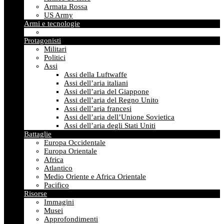
Armata Rossa
US Army
Armi e tecnologie
Protagonisti
Militari
Politici
Assi
Assi della Luftwaffe
Assi dell’aria italiani
Assi dell’aria del Giappone
Assi dell’aria del Regno Unito
Assi dell’aria francesi
Assi dell’aria dell’Unione Sovietica
Assi dell’aria degli Stati Uniti
Battaglie
Europa Occidentale
Europa Orientale
Africa
Atlantico
Medio Oriente e Africa Orientale
Pacifico
Risorse
Immagini
Musei
Approfondimenti