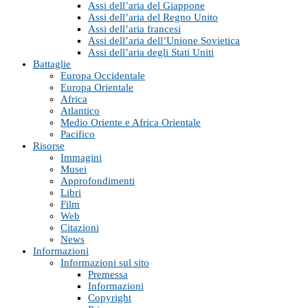
Assi dell’aria del Giappone
Assi dell’aria del Regno Unito
Assi dell’aria francesi
Assi dell’aria dell’Unione Sovietica
Assi dell’aria degli Stati Uniti
Battaglie
Europa Occidentale
Europa Orientale
Africa
Atlantico
Medio Oriente e Africa Orientale
Pacifico
Risorse
Immagini
Musei
Approfondimenti
Libri
Film
Web
Citazioni
News
Informazioni
Informazioni sul sito
Premessa
Informazioni
Copyright