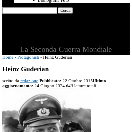
Bibliografia Foto
Cerca
La Seconda Guerra Mondiale
Home
-
Protagonisti
-
Heinz Guderian
Heinz Guderian
scritto da
redazione
Pubblicato:
22 Ottobre 2015
Ultimo
aggiornamento:
24 Giugno 2024
640
letture totali