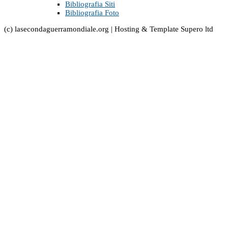
Bibliografia Siti
Bibliografia Foto
(c) lasecondaguerramondiale.org | Hosting & Template Supero ltd