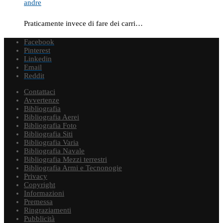
andre
Praticamente invece di fare dei carri…
Facebook
Pinterest
Linkedin
Email
Reddit
Contattaci
Avvertenze
Bibliografia
Bibliografia Aerei
Bibliografia Foto
Bibliografia Siti
Bibliografia Varia
Bibliografia Navale
Bibliografia Mezzi terrestri
Bibliografia Armi e Tecnonogie
Privacy
Copyright
Informazioni
Premessa
Ringraziamenti
Pubblicità