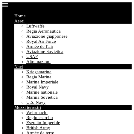
Home
Aerei
Luftwaffe
Regia Aeronautica
Aviazione giapponese
Royal Air Force
Armée de l’air
Aviazione Sovietica
USAF
Altre nazioni
Navi
Kriegsmarine
Regia Marina
Marina Imperiale
Royal Navy
Marine nationale
Marina Sovietica
U.S. Navy
Mezzi terrestri
Wehrmacht
Regio esercito
Esercito Imperiale
British Army
Armée de terre