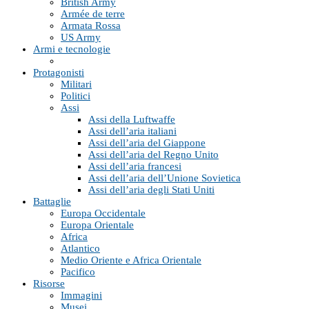
British Army
Armée de terre
Armata Rossa
US Army
Armi e tecnologie
Protagonisti
Militari
Politici
Assi
Assi della Luftwaffe
Assi dell’aria italiani
Assi dell’aria del Giappone
Assi dell’aria del Regno Unito
Assi dell’aria francesi
Assi dell’aria dell’Unione Sovietica
Assi dell’aria degli Stati Uniti
Battaglie
Europa Occidentale
Europa Orientale
Africa
Atlantico
Medio Oriente e Africa Orientale
Pacifico
Risorse
Immagini
Musei