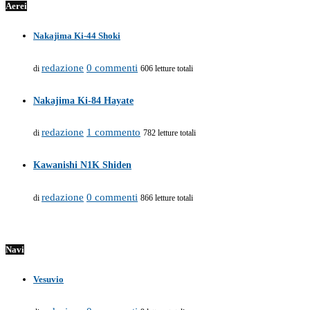
Aerei
Nakajima Ki-44 Shoki
redazione
0 commenti
di
606 letture totali
Nakajima Ki-84 Hayate
redazione
1 commento
di
782 letture totali
Kawanishi N1K Shiden
redazione
0 commenti
di
866 letture totali
Navi
Vesuvio