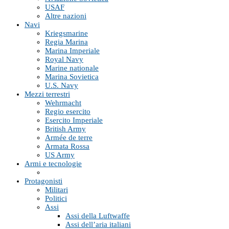
USAF
Altre nazioni
Navi
Kriegsmarine
Regia Marina
Marina Imperiale
Royal Navy
Marine nationale
Marina Sovietica
U.S. Navy
Mezzi terrestri
Wehrmacht
Regio esercito
Esercito Imperiale
British Army
Armée de terre
Armata Rossa
US Army
Armi e tecnologie
Protagonisti
Militari
Politici
Assi
Assi della Luftwaffe
Assi dell’aria italiani