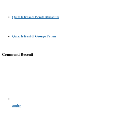
Quiz: le frasi di Benito Mussolini
Quiz: le frasi di George Patton
Commenti Recenti
andre