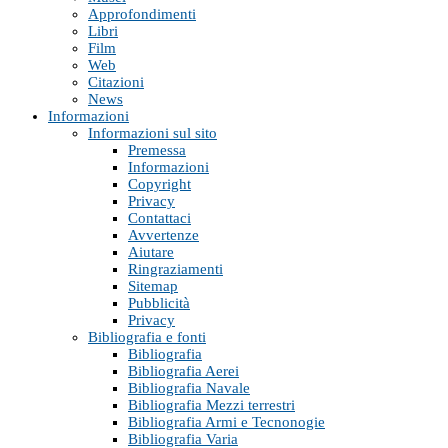
Approfondimenti
Libri
Film
Web
Citazioni
News
Informazioni
Informazioni sul sito
Premessa
Informazioni
Copyright
Privacy
Contattaci
Avvertenze
Aiutare
Ringraziamenti
Sitemap
Pubblicità
Privacy
Bibliografia e fonti
Bibliografia
Bibliografia Aerei
Bibliografia Navale
Bibliografia Mezzi terrestri
Bibliografia Armi e Tecnonogie
Bibliografia Varia