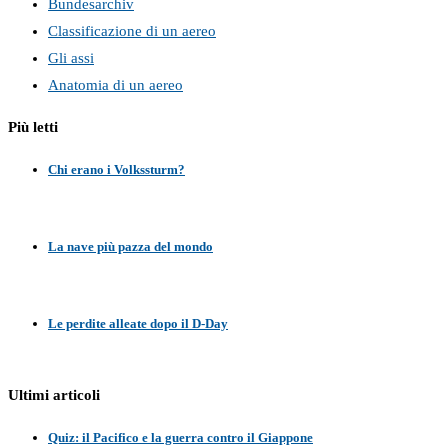
Bundesarchiv
Classificazione di un aereo
Gli assi
Anatomia di un aereo
Più letti
Chi erano i Volkssturm?
La nave più pazza del mondo
Le perdite alleate dopo il D-Day
Ultimi articoli
Quiz: il Pacifico e la guerra contro il Giappone