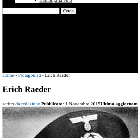
Bibliografia Foto
Cerca
Home
-
Protagonisti
-
Erich Raeder
Erich Raeder
scritto da
redazione
Pubblicato:
1 Novembre 2015
Ultimo aggiornam