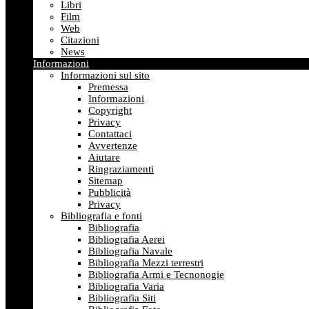
Libri
Film
Web
Citazioni
News
Informazioni
Informazioni sul sito
Premessa
Informazioni
Copyright
Privacy
Contattaci
Avvertenze
Aiutare
Ringraziamenti
Sitemap
Pubblicità
Privacy
Bibliografia e fonti
Bibliografia
Bibliografia Aerei
Bibliografia Navale
Bibliografia Mezzi terrestri
Bibliografia Armi e Tecnonogie
Bibliografia Varia
Bibliografia Siti