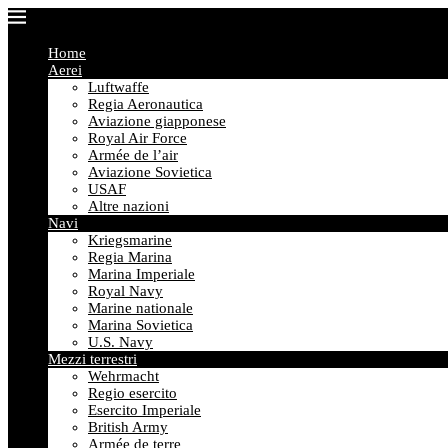
Home
Aerei
Luftwaffe
Regia Aeronautica
Aviazione giapponese
Royal Air Force
Armée de l’air
Aviazione Sovietica
USAF
Altre nazioni
Navi
Kriegsmarine
Regia Marina
Marina Imperiale
Royal Navy
Marine nationale
Marina Sovietica
U.S. Navy
Mezzi terrestri
Wehrmacht
Regio esercito
Esercito Imperiale
British Army
Armée de terre