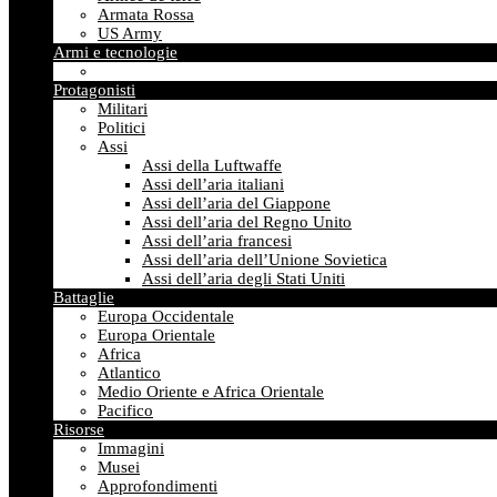
Armata Rossa
US Army
Armi e tecnologie
Protagonisti
Militari
Politici
Assi
Assi della Luftwaffe
Assi dell’aria italiani
Assi dell’aria del Giappone
Assi dell’aria del Regno Unito
Assi dell’aria francesi
Assi dell’aria dell’Unione Sovietica
Assi dell’aria degli Stati Uniti
Battaglie
Europa Occidentale
Europa Orientale
Africa
Atlantico
Medio Oriente e Africa Orientale
Pacifico
Risorse
Immagini
Musei
Approfondimenti