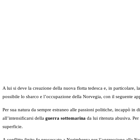
A lui si deve la creazione della nuova flotta tedesca e, in particolare
possibile lo sbarco e l’occupazione della Norvegia, con il seguente a
Per sua natura da sempre estraneo alle passioni politiche, incappò in di
all’intensificarsi della
guerra sottomarina
da lui ritenuta abusiva. Per
superficie.
A conflitto finito fu processato a Norimberga per l’aggressione alla N