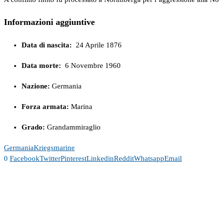
Informazioni aggiuntive
Data di nascita:
24 Aprile 1876
Data morte:
6 Novembre 1960
Nazione:
Germania
Forza armata:
Marina
Grado:
Grandammiraglio
Germania
Kriegsmarine
0
Facebook
Twitter
Pinterest
Linkedin
Reddit
Whatsapp
Email