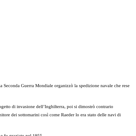
nte la Seconda Guerra Mondiale organizzò la spedizione navale che rese
getto di invasione dell’Inghilterra, poi si dimostrò contrario
nitore dei sottomarini così come Raeder lo era stato delle navi di
e fu graziato nel 1955.