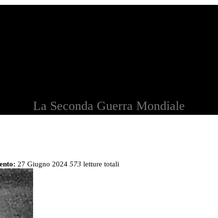
La Seconda Guerra Mondiale
ento:
27 Giugno 2024
573
letture totali