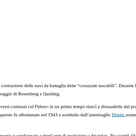
, la costruzione delle navi da battaglia dette “corazzate tascabili”. Dura
ppoggio di Rosenberg e Quisling.
versi contrasti col Führer: in un primo tempo riuscì a dissuaderlo dal pro
 questo fu allontanato nel 1943 e sostituito dall’ammiraglio
Dönitz
soste
orvegia e condannato a trent’anni di reclusione a Spandau. Ne scontò 10 