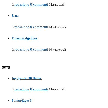
redazione
0 commenti
di
9 letture totali
Etna
redazione
0 commenti
di
13 letture totali
Vipsanio Agrippa
redazione
0 commenti
di
10 letture totali
Carri
Jagdpanzer 38 Hetzer
redazione
0 commenti
di
1 letture totali
Panzerjäger I