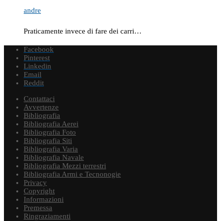
andre
Praticamente invece di fare dei carri…
Facebook
Pinterest
Linkedin
Email
Reddit
Contattaci
Avvertenze
Bibliografia
Bibliografia Aerei
Bibliografia Foto
Bibliografia Siti
Bibliografia Varia
Bibliografia Navale
Bibliografia Mezzi terrestri
Bibliografia Armi e Tecnonogie
Privacy
Copyright
Informazioni
Premessa
Ringraziamenti