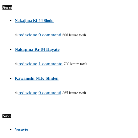
Aerei
Nakajima Ki-44 Shoki
redazione
0 commenti
di
606 letture totali
Nakajima Ki-84 Hayate
redazione
1 commento
di
780 letture totali
Kawanishi N1K Shiden
redazione
0 commenti
di
865 letture totali
Navi
Vesuvio