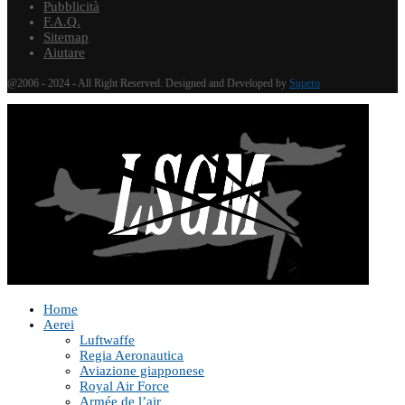
Pubblicità
F.A.Q.
Sitemap
Aiutare
@2006 - 2024 - All Right Reserved. Designed and Developed by
Supero
Home
Aerei
Luftwaffe
Regia Aeronautica
Aviazione giapponese
Royal Air Force
Armée de l’air