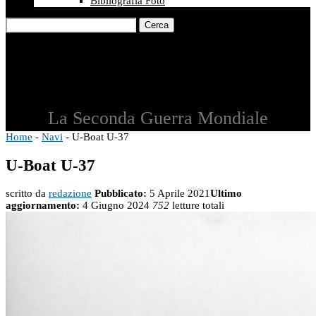
Bibliografia Foto
Cerca
La Seconda Guerra Mondiale
Home
-
Navi
-
U-Boat U-37
U-Boat U-37
scritto da
redazione
Pubblicato:
5 Aprile 2021
Ultimo
aggiornamento:
4 Giugno 2024
752
letture totali