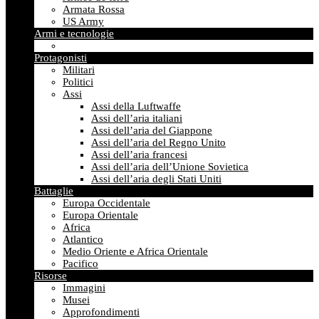
Armata Rossa
US Army
Armi e tecnologie
Protagonisti
Militari
Politici
Assi
Assi della Luftwaffe
Assi dell’aria italiani
Assi dell’aria del Giappone
Assi dell’aria del Regno Unito
Assi dell’aria francesi
Assi dell’aria dell’Unione Sovietica
Assi dell’aria degli Stati Uniti
Battaglie
Europa Occidentale
Europa Orientale
Africa
Atlantico
Medio Oriente e Africa Orientale
Pacifico
Risorse
Immagini
Musei
Approfondimenti