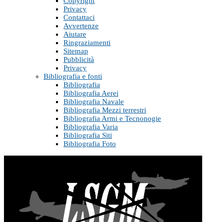
Copyright
Privacy
Contattaci
Avvertenze
Aiutare
Ringraziamenti
Sitemap
Pubblicità
Privacy
Bibliografia e fonti
Bibliografia
Bibliografia Aerei
Bibliografia Navale
Bibliografia Mezzi terrestri
Bibliografia Armi e Tecnonogie
Bibliografia Varia
Bibliografia Siti
Bibliografia Foto