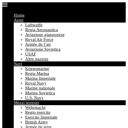
Home
Aerei
Luftwaffe
Regia Aeronautica
Aviazione giapponese
Royal Air Force
Armée de l’air
Aviazione Sovietica
USAF
Altre nazioni
Navi
Kriegsmarine
Regia Marina
Marina Imperiale
Royal Navy
Marine nationale
Marina Sovietica
U.S. Navy
Mezzi terrestri
Wehrmacht
Regio esercito
Esercito Imperiale
British Army
Armée de terre