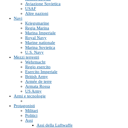
Aviazione Sovietica
USAF
Altre nazioni
Navi
Kriegsmarine
Regia Marina
Marina Imperiale
Royal Navy
Marine nationale
Marina Sovietica
U.S. Navy
Mezzi terrestri
Wehrmacht
Regio esercito
Esercito Imperiale
British Army
Armée de terre
Armata Rossa
US Army
Armi e tecnologie
Protagonisti
Militari
Politici
Assi
Assi della Luftwaffe