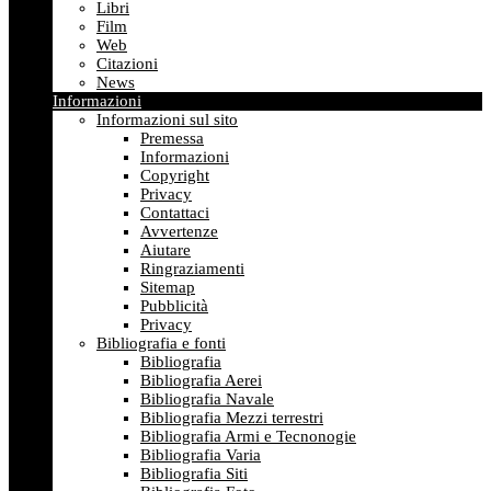
Libri
Film
Web
Citazioni
News
Informazioni
Informazioni sul sito
Premessa
Informazioni
Copyright
Privacy
Contattaci
Avvertenze
Aiutare
Ringraziamenti
Sitemap
Pubblicità
Privacy
Bibliografia e fonti
Bibliografia
Bibliografia Aerei
Bibliografia Navale
Bibliografia Mezzi terrestri
Bibliografia Armi e Tecnonogie
Bibliografia Varia
Bibliografia Siti