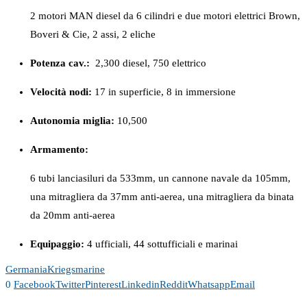
2 motori MAN diesel da 6 cilindri e due motori elettrici Brown,
Boveri & Cie, 2 assi, 2 eliche
Potenza cav.:
2,300 diesel, 750 elettrico
Velocità nodi:
17 in superficie, 8 in immersione
Autonomia miglia:
10,500
Armamento:
6 tubi lanciasiluri da 533mm, un cannone navale da 105mm,
una mitragliera da 37mm anti-aerea, una mitragliera da binata
da 20mm anti-aerea
Equipaggio:
4 ufficiali, 44 sottufficiali e marinai
Germania
Kriegsmarine
0
Facebook
Twitter
Pinterest
Linkedin
Reddit
Whatsapp
Email