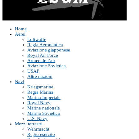
Home
Aerei
Luftwaffe
Regia Aeronautica
Aviazione giapponese
Royal Air Force
Armée de l’air
Aviazione Sovietica
USAF
Altre nazioni
Navi
Kriegsmarine
Regia Marina
Marina Imperiale
Royal Navy
Marine nationale
Marina Sovietica
U.S. Navy
Mezzi terrestri
Wehrmacht
Regio esercito