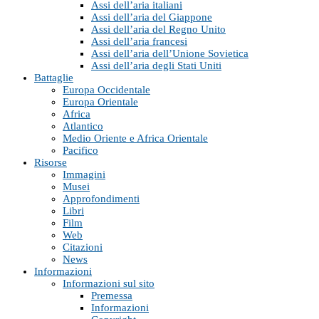
Assi dell’aria italiani
Assi dell’aria del Giappone
Assi dell’aria del Regno Unito
Assi dell’aria francesi
Assi dell’aria dell’Unione Sovietica
Assi dell’aria degli Stati Uniti
Battaglie
Europa Occidentale
Europa Orientale
Africa
Atlantico
Medio Oriente e Africa Orientale
Pacifico
Risorse
Immagini
Musei
Approfondimenti
Libri
Film
Web
Citazioni
News
Informazioni
Informazioni sul sito
Premessa
Informazioni