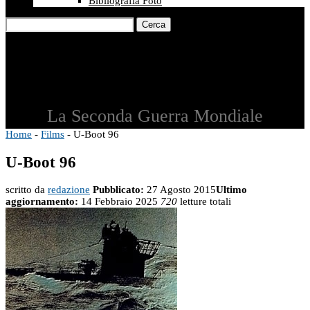
Bibliografia Foto
Cerca
La Seconda Guerra Mondiale
Home
-
Films
-
U-Boot 96
U-Boot 96
scritto da
redazione
Pubblicato:
27 Agosto 2015
Ultimo
aggiornamento:
14 Febbraio 2025
720
letture totali