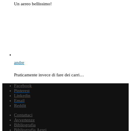
Un aereo bellissimo!
andre
Praticamente invece di fare dei carri…
Facebook
Pinterest
Linkedin
Email
Reddit
Contattaci
Avvertenze
Bibliografia
Bibliografia Aerei