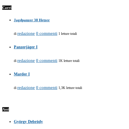
Carri
Jagdpanzer 38 Hetzer
redazione
0 commenti
di
1 letture totali
Panzerjäger I
redazione
0 commenti
di
1K letture totali
Marder I
redazione
0 commenti
di
1,3K letture totali
Assi
György Debrödy