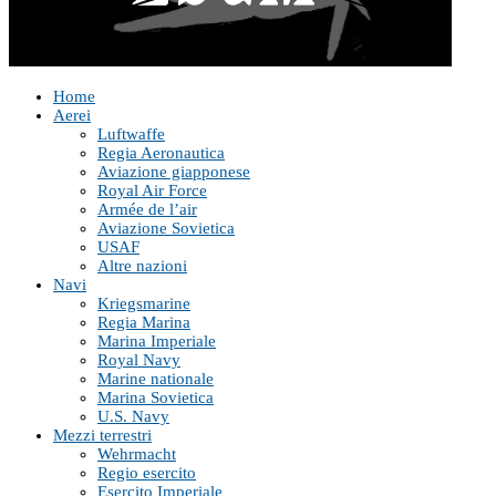
Home
Aerei
Luftwaffe
Regia Aeronautica
Aviazione giapponese
Royal Air Force
Armée de l’air
Aviazione Sovietica
USAF
Altre nazioni
Navi
Kriegsmarine
Regia Marina
Marina Imperiale
Royal Navy
Marine nationale
Marina Sovietica
U.S. Navy
Mezzi terrestri
Wehrmacht
Regio esercito
Esercito Imperiale