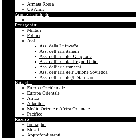
Armata Rossa
US Army
Armi e tecnologie
Protagonisti
Militari
Politici
Assi
Assi della Luftwaffe
Assi dell’aria italiani
Assi dell’aria del Giappone
Assi dell’aria del Regno Unito
Assi dell’aria francesi
Assi dell’aria dell’Unione Sovietica
Assi dell’aria degli Stati Uniti
Battaglie
Europa Occidentale
Europa Orientale
Africa
Atlantico
Medio Oriente e Africa Orientale
Pacifico
Risorse
Immagini
Musei
Approfondimenti