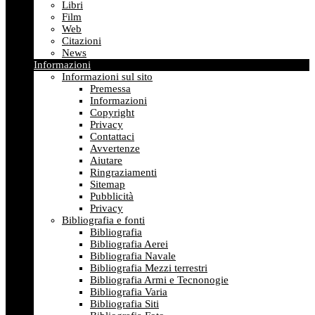
Libri
Film
Web
Citazioni
News
Informazioni
Informazioni sul sito
Premessa
Informazioni
Copyright
Privacy
Contattaci
Avvertenze
Aiutare
Ringraziamenti
Sitemap
Pubblicità
Privacy
Bibliografia e fonti
Bibliografia
Bibliografia Aerei
Bibliografia Navale
Bibliografia Mezzi terrestri
Bibliografia Armi e Tecnonogie
Bibliografia Varia
Bibliografia Siti