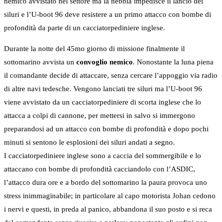
nemico avvistato nel settore ma la nebbia impedisce il lancio dei
siluri e l’U-boot 96 deve resistere a un primo attacco con bombe di
profondità da parte di un cacciatorpediniere inglese.
Durante la notte del 45mo giorno di missione finalmente il
sottomarino avvista un
convoglio nemico
. Nonostante la luna piena
il comandante decide di attaccare, senza cercare l’appoggio via radio
di altre navi tedesche. Vengono lanciati tre siluri ma l’U-boot 96
viene avvistato da un cacciatorpediniere di scorta inglese che lo
attacca a colpi di cannone, per mettersi in salvo si immergono
preparandosi ad un attacco con bombe di profondità e dopo pochi
minuti si sentono le esplosioni dei siluri andati a segno.
I cacciatorpediniere inglese sono a caccia del sommergibile e lo
attaccano con bombe di profondità cacciandolo con l’ASDIC,
l’attacco dura ore e a bordo del sottomarino la paura provoca uno
stress inimmaginabile; in particolare al capo motorista Johan cedono
i nervi e questi, in preda al panico, abbandona il suo posto e si reca