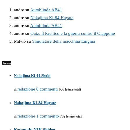
andre
su
Autoblinda AB41
andre
su
Nakajima Ki-84 Hayate
andre
su
Autoblinda AB41
andre
su
Quiz: il Pacifico e la guerra contro il Giappone
Milvio
su
Simulatore della macchina Enigma
Aerei
Nakajima Ki-44 Shoki
redazione
0 commenti
di
606 letture totali
Nakajima Ki-84 Hayate
redazione
1 commento
di
782 letture totali
Kawanishi N1K Shiden