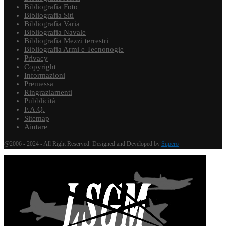
Bibliografia Foto
Bibliografia Siti
Bibliografia Varia
Bibliografia Navale
Bibliografia Mezzi terrestri
Bibliografia Armi e Tecnonogie
Privacy
Copyright
Informazioni
Premessa
Ringraziamenti
Pubblicità
F.A.Q.
Sitemap
Aiutare
@2006 - 2024 - All Right Reserved. Designed and Developed by
Supero