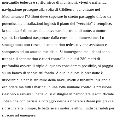
mercantile tedesca e si rifornisce di munizioni, viveri e nafta. La
navigazione prosegue alla volta di Gibilterra: per entrare nel
Mediterraneo l’U-Boot deve superare lo stretto passaggio difeso da
potentissime installazioni inglesi; il piano del “vecchio” è semplice,
la sua idea è di tentare di attraversare lo stretto di notte, a motori
spenti, lasciandosi trasportare dalla corrente in immersione. Lo
stratagemma non riesce, il sottomarino tedesco viene avvistato e
sottoposto ad un attacco micidiale. Si immergono ma i danni sono
troppi e il sottomarino è fuori controllo, a quasi 280 metri di
profondità ovvero il triplo di quanto considerato possibile, si poggia
su un banco di sabbia sul fondo. A quella quota la pressione è
insostenibile per le strutture della nave, rivetti e tubature iniziano a
esplodere ma tutti i marinai in una lotta immane contro la pressione
riescono a salvare il battello, si distingue in particolare il sottufficiale
Johan che con perizia e coraggio riesce a riparare i danni più gravi e
ripristinare le pompe, le batterie e i motori elettrici, indispensabili per
riuscire ad emergere.