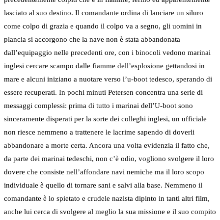
lasciato al suo destino. Il comandante ordina di lanciare un siluro
come colpo di grazia e quando il colpo va a segno, gli uomini in
plancia si accorgono che la nave non è stata abbandonata
dall’equipaggio nelle precedenti ore, con i binocoli vedono marinai
inglesi cercare scampo dalle fiamme dell’esplosione gettandosi in
mare e alcuni iniziano a nuotare verso l’u-boot tedesco, sperando di
essere recuperati. In pochi minuti Petersen concentra una serie di
messaggi complessi: prima di tutto i marinai dell’U-boot sono
sinceramente disperati per la sorte dei colleghi inglesi, un ufficiale
non riesce nemmeno a trattenere le lacrime sapendo di doverli
abbandonare a morte certa. Ancora una volta evidenzia il fatto che,
da parte dei marinai tedeschi, non c’è odio, vogliono svolgere il loro
dovere che consiste nell’affondare navi nemiche ma il loro scopo
individuale è quello di tornare sani e salvi alla base. Nemmeno il
comandante è lo spietato e crudele nazista dipinto in tanti altri film,
anche lui cerca di svolgere al meglio la sua missione e il suo compito