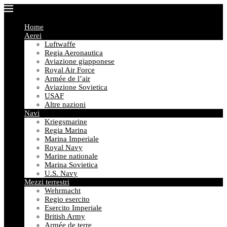
Home
Aerei
Luftwaffe
Regia Aeronautica
Aviazione giapponese
Royal Air Force
Armée de l’air
Aviazione Sovietica
USAF
Altre nazioni
Navi
Kriegsmarine
Regia Marina
Marina Imperiale
Royal Navy
Marine nationale
Marina Sovietica
U.S. Navy
Mezzi terrestri
Wehrmacht
Regio esercito
Esercito Imperiale
British Army
Armée de terre