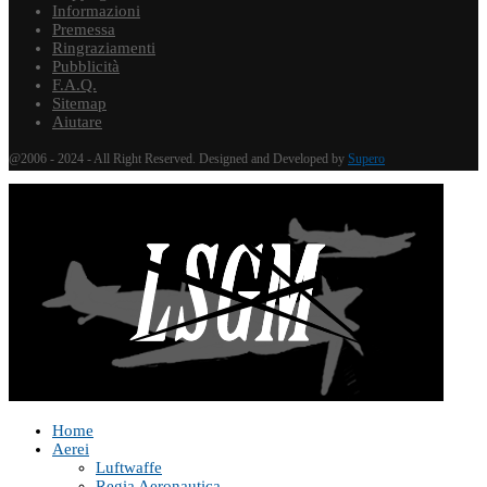
Informazioni
Premessa
Ringraziamenti
Pubblicità
F.A.Q.
Sitemap
Aiutare
@2006 - 2024 - All Right Reserved. Designed and Developed by
Supero
Home
Aerei
Luftwaffe
Regia Aeronautica