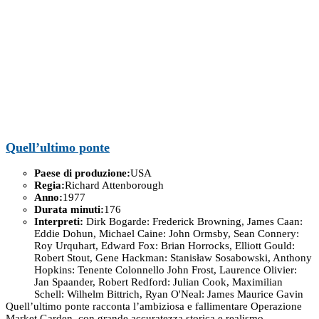
Quell’ultimo ponte
Paese di produzione:
USA
Regia:
Richard Attenborough
Anno:
1977
Durata minuti:
176
Interpreti:
Dirk Bogarde: Frederick Browning, James Caan:
Eddie Dohun, Michael Caine: John Ormsby, Sean Connery:
Roy Urquhart, Edward Fox: Brian Horrocks, Elliott Gould:
Robert Stout, Gene Hackman: Stanisław Sosabowski, Anthony
Hopkins: Tenente Colonnello John Frost, Laurence Olivier:
Jan Spaander, Robert Redford: Julian Cook, Maximilian
Schell: Wilhelm Bittrich, Ryan O'Neal: James Maurice Gavin
Quell’ultimo ponte racconta l’ambiziosa e fallimentare Operazione
Market Garden, con grande accuratezza storica e realismo.