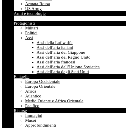
Armata Rossa
US Army
Armi e tecnologie
Protagonisti
Militari
Politici
Assi
Assi della Luftwaffe
Assi dell’aria italiani
Assi dell’aria del Giappone
Assi dell’aria del Regno Unito
Assi dell’aria francesi
Assi dell’aria dell’Unione Sovietica
Assi dell’aria degli Stati Uniti
Battaglie
Europa Occidentale
Europa Orientale
Africa
Atlantico
Medio Oriente e Africa Orientale
Pacifico
Risorse
Immagini
Musei
Approfondimenti