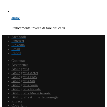
andre
Praticamente invece di fare dei carri…
Facebook
Pinterest
Linkedin
Email
Reddit
Contattaci
Avvertenze
Bibliografia
Bibliografia Aerei
Bibliografia Foto
Bibliografia Siti
Bibliografia Varia
Bibliografia Navale
Bibliografia Mezzi terrestri
Bibliografia Armi e Tecnonogie
Privacy
Copyright