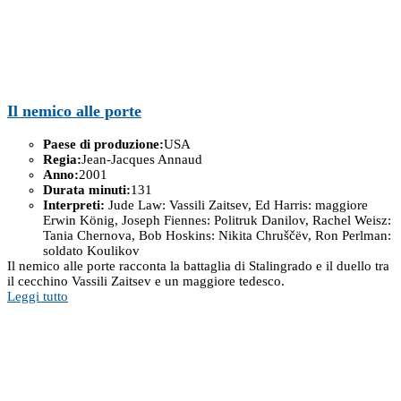
Il nemico alle porte
Paese di produzione:
USA
Regia:
Jean-Jacques Annaud
Anno:
2001
Durata minuti:
131
Interpreti:
Jude Law: Vassili Zaitsev, Ed Harris: maggiore
Erwin König, Joseph Fiennes: Politruk Danilov, Rachel Weisz:
Tania Chernova, Bob Hoskins: Nikita Chruščëv, Ron Perlman:
soldato Koulikov
Il nemico alle porte racconta la battaglia di Stalingrado e il duello tra
il cecchino Vassili Zaitsev e un maggiore tedesco.
Leggi tutto