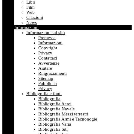
Libri
Film
Web
Citazioni
News
Informazioni
Informazioni sul sito
Premessa
Informazioni
Copyright
Privacy
Contattaci
Avvertenze
Aiutare
Ringraziamenti
Sitemap
Pubblicità
Privacy
Bibliografia e fonti
Bibliografia
Bibliografia Aerei
Bibliografia Navale
Bibliografia Mezzi terrestri
Bibliografia Armi e Tecnonogie
Bibliografia Varia
Bibliografia Siti