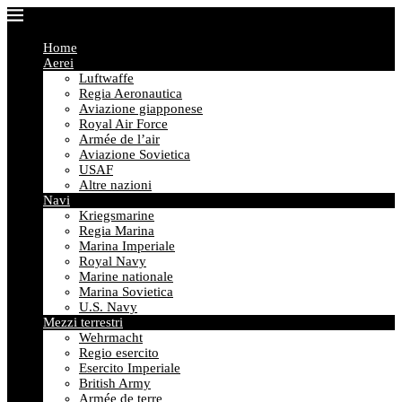
Home
Aerei
Luftwaffe
Regia Aeronautica
Aviazione giapponese
Royal Air Force
Armée de l’air
Aviazione Sovietica
USAF
Altre nazioni
Navi
Kriegsmarine
Regia Marina
Marina Imperiale
Royal Navy
Marine nationale
Marina Sovietica
U.S. Navy
Mezzi terrestri
Wehrmacht
Regio esercito
Esercito Imperiale
British Army
Armée de terre