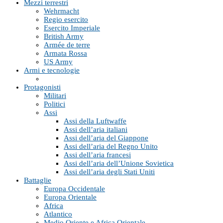
Mezzi terrestri
Wehrmacht
Regio esercito
Esercito Imperiale
British Army
Armée de terre
Armata Rossa
US Army
Armi e tecnologie
Protagonisti
Militari
Politici
Assi
Assi della Luftwaffe
Assi dell’aria italiani
Assi dell’aria del Giappone
Assi dell’aria del Regno Unito
Assi dell’aria francesi
Assi dell’aria dell’Unione Sovietica
Assi dell’aria degli Stati Uniti
Battaglie
Europa Occidentale
Europa Orientale
Africa
Atlantico
Medio Oriente e Africa Orientale