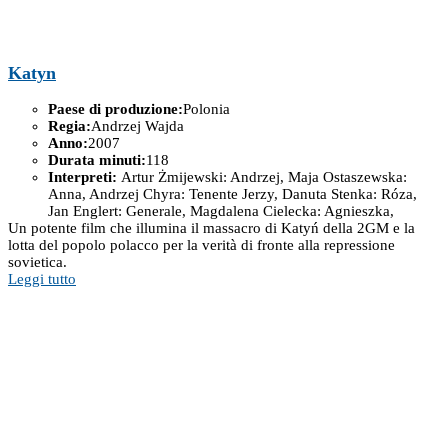
Katyn
Paese di produzione:
Polonia
Regia:
Andrzej Wajda
Anno:
2007
Durata minuti:
118
Interpreti:
Artur Żmijewski: Andrzej, Maja Ostaszewska:
Anna, Andrzej Chyra: Tenente Jerzy, Danuta Stenka: Róza,
Jan Englert: Generale, Magdalena Cielecka: Agnieszka,
Un potente film che illumina il massacro di Katyń della 2GM e la
lotta del popolo polacco per la verità di fronte alla repressione
sovietica.
Leggi tutto