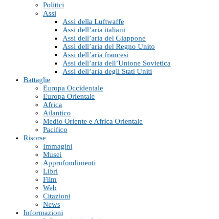
Politici
Assi
Assi della Luftwaffe
Assi dell’aria italiani
Assi dell’aria del Giappone
Assi dell’aria del Regno Unito
Assi dell’aria francesi
Assi dell’aria dell’Unione Sovietica
Assi dell’aria degli Stati Uniti
Battaglie
Europa Occidentale
Europa Orientale
Africa
Atlantico
Medio Oriente e Africa Orientale
Pacifico
Risorse
Immagini
Musei
Approfondimenti
Libri
Film
Web
Citazioni
News
Informazioni