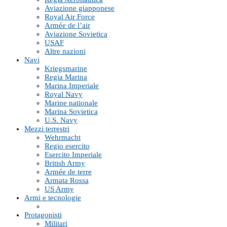
Aviazione giapponese
Royal Air Force
Armée de l’air
Aviazione Sovietica
USAF
Altre nazioni
Navi
Kriegsmarine
Regia Marina
Marina Imperiale
Royal Navy
Marine nationale
Marina Sovietica
U.S. Navy
Mezzi terrestri
Wehrmacht
Regio esercito
Esercito Imperiale
British Army
Armée de terre
Armata Rossa
US Army
Armi e tecnologie
Protagonisti
Militari