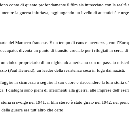
o conto di quanto profondamente il film sia intrecciato con la realtà de
o mentre la guerra infuriava, aggiungendo un livello di autenticità e urge
ra parte del Marocco francese. È un tempo di caos e incertezza, con l’Euro
n occupato, diventa un punto di transito cruciale per i rifugiati in cerca 
n cinico proprietario di un nightclub americano con un passato misteri
lo (Paul Henreid), un leader della resistenza ceca in fuga dai nazisti.
fuggire in sicurezza o seguire il suo cuore e riaccendere la loro storia d’
I dialoghi sono pieni di riferimenti alla guerra, alle imprese dell’esercit
toria si svolge nel 1941, il film stesso è stato girato nel 1942, nel pie
della guerra era tutt’altro che certo.