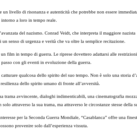
ge un livello di risonanza e autenticità che potrebbe non essere immedia
intorno a loro in tempo reale.
all’avanzata del nazismo. Conrad Veidt, che interpreta il maggiore nazista 
i un senso di urgenza e verità che va oltre la semplice recitazione.
i un film in tempo di guerra. Le riprese dovettero adattarsi alle restrizion
 il passo con gli eventi in evoluzione della guerra.
catturare qualcosa dello spirito del suo tempo. Non è solo una storia d’am
resilienza dello spirito umano di fronte all’avversità.
 trama avvincente, dialoghi indimenticabili, una cinematografia mozzafia
 solo attraverso la sua trama, ma attraverso le circostanze stesse della s
 interesse per la Seconda Guerra Mondiale, “Casablanca” offre una finestr
ossono provenire solo dall’esperienza vissuta.