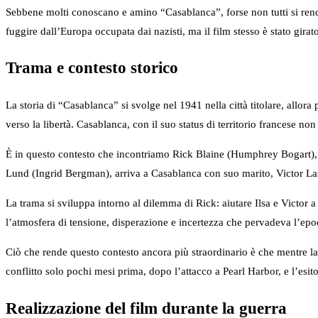
Sebbene molti conoscano e amino “Casablanca”, forse non tutti si rendon
fuggire dall’Europa occupata dai nazisti, ma il film stesso è stato girat
Trama e contesto storico
La storia di “Casablanca” si svolge nel 1941 nella città titolare, allo
verso la libertà. Casablanca, con il suo status di territorio francese no
È in questo contesto che incontriamo Rick Blaine (Humphrey Bogart), u
Lund (Ingrid Bergman), arriva a Casablanca con suo marito, Victor Lasz
La trama si sviluppa intorno al dilemma di Rick: aiutare Ilsa e Victor a 
l’atmosfera di tensione, disperazione e incertezza che pervadeva l’epoca. 
Ciò che rende questo contesto ancora più straordinario è che mentre la s
conflitto solo pochi mesi prima, dopo l’attacco a Pearl Harbor, e l’esito 
Realizzazione del film durante la guerra