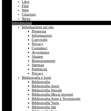
Libri
Film
Web
Citazioni
News
Informazioni
Informazioni sul sito
Premessa
Informazioni
Copyright
Privacy
Contattaci
Avvertenze
Aiutare
Ringraziamenti
Sitemap
Pubblicità
Privacy
Bibliografia e fonti
Bibliografia
Bibliografia Aerei
Bibliografia Navale
Bibliografia Mezzi terrestri
Bibliografia Armi e Tecnonogie
Bibliografia Varia
Bibliografia Siti