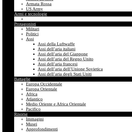
Armata Rossa
US Army
Armi e tecnologie
Protagonisti
Militari
Politici
Assi
Assi della Luftwaffe
Assi dell’aria italiani
Assi dell’aria del Giappone
Assi dell’aria del Regno Unito
Assi dell’aria francesi
Assi dell’aria dell’Unione Sovietica
Assi dell’aria degli Stati Uniti
Battaglie
Europa Occidentale
Europa Orientale
Africa
Atlantico
Medio Oriente e Africa Orientale
Pacifico
Risorse
Immagini
Musei
Approfondimenti