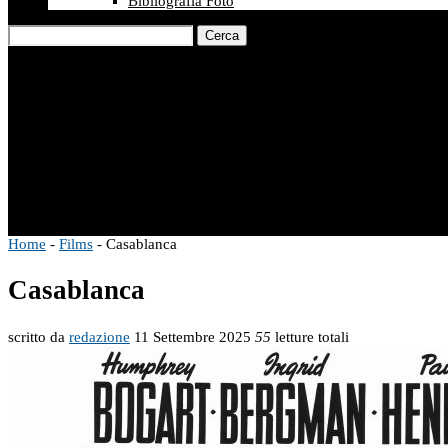
Bibliografia Foto
Cerca
Home
-
Films
-
Casablanca
Casablanca
scritto da
redazione
11 Settembre 2025
55
letture totali