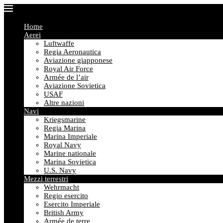
Home
Aerei
Luftwaffe
Regia Aeronautica
Aviazione giapponese
Royal Air Force
Armée de l’air
Aviazione Sovietica
USAF
Altre nazioni
Navi
Kriegsmarine
Regia Marina
Marina Imperiale
Royal Navy
Marine nationale
Marina Sovietica
U.S. Navy
Mezzi terrestri
Wehrmacht
Regio esercito
Esercito Imperiale
British Army
Armée de terre