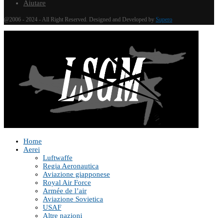
Aiutare
@2006 - 2024 - All Right Reserved. Designed and Developed by
Supero
Home
Aerei
Luftwaffe
Regia Aeronautica
Aviazione giapponese
Royal Air Force
Armée de l’air
Aviazione Sovietica
USAF
Altre nazioni