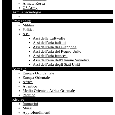
Armata Rossa
US Army
Armi e tecnologie
Protagonisti
Militari
Politici
Assi
Assi della Luftwaffe
Assi dell’aria italiani
Assi dell’aria del Giappone
Assi dell’aria del Regno Unito
Assi dell’aria francesi
Assi dell’aria dell’Unione Sovietica
Assi dell’aria degli Stati Uniti
Battaglie
Europa Occidentale
Europa Orientale
Africa
Atlantico
Medio Oriente e Africa Orientale
Pacifico
Risorse
Immagini
Musei
Approfondimenti