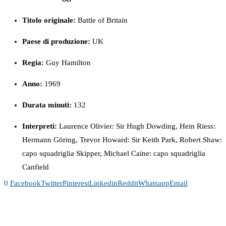
Titolo originale:
Battle of Britain
Paese di produzione:
UK
Regia:
Guy Hamilton
Anno:
1969
Durata minuti:
132
Interpreti:
Laurence Olivier: Sir Hugh Dowding, Hein Riess:
Hermann Göring, Trevor Howard: Sir Keith Park, Robert Shaw:
capo squadriglia Skipper, Michael Caine: capo squadriglia
Canfield
0
Facebook
Twitter
Pinterest
Linkedin
Reddit
Whatsapp
Email