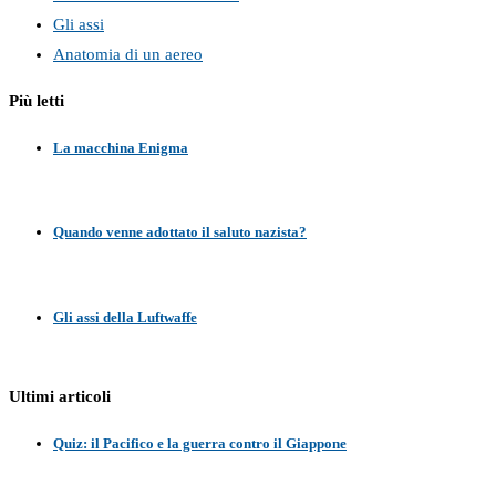
Gli assi
Anatomia di un aereo
Più letti
La macchina Enigma
Quando venne adottato il saluto nazista?
Gli assi della Luftwaffe
Ultimi articoli
Quiz: il Pacifico e la guerra contro il Giappone