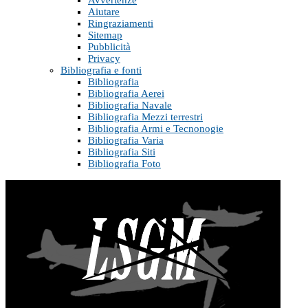
Aiutare
Ringraziamenti
Sitemap
Pubblicità
Privacy
Bibliografia e fonti
Bibliografia
Bibliografia Aerei
Bibliografia Navale
Bibliografia Mezzi terrestri
Bibliografia Armi e Tecnonogie
Bibliografia Varia
Bibliografia Siti
Bibliografia Foto