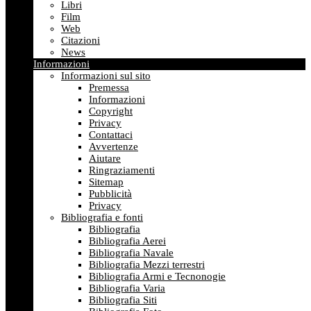
Libri
Film
Web
Citazioni
News
Informazioni
Informazioni sul sito
Premessa
Informazioni
Copyright
Privacy
Contattaci
Avvertenze
Aiutare
Ringraziamenti
Sitemap
Pubblicità
Privacy
Bibliografia e fonti
Bibliografia
Bibliografia Aerei
Bibliografia Navale
Bibliografia Mezzi terrestri
Bibliografia Armi e Tecnonogie
Bibliografia Varia
Bibliografia Siti