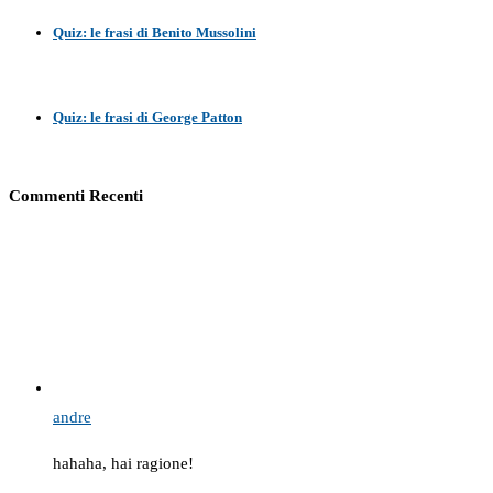
Quiz: le frasi di Benito Mussolini
Quiz: le frasi di George Patton
Commenti Recenti
andre
hahaha, hai ragione!