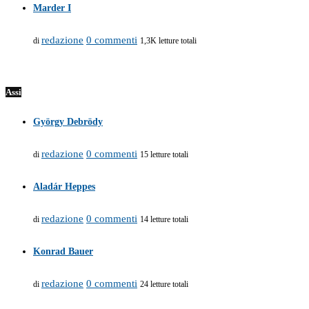
Marder I
redazione
0 commenti
di
1,3K letture totali
Assi
György Debrödy
redazione
0 commenti
di
15 letture totali
Aladár Heppes
redazione
0 commenti
di
14 letture totali
Konrad Bauer
redazione
0 commenti
di
24 letture totali