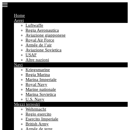
Home
Aerei
Luftwaffe
Regia Aeronautica
Aviazione giapponese
Royal Air Force
Armée de l’air
Aviazione Sovietica
USAF
Altre nazioni
Navi
Kriegsmarine
Regia Marina
Marina Imperiale
Royal Navy
Marine nationale
Marina Sovietica
U.S. Navy
Mezzi terrestri
Wehrmacht
Regio esercito
Esercito Imperiale
British Army
Armée de terre