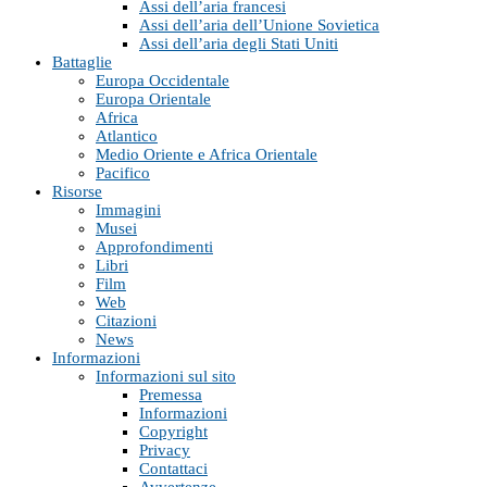
Assi dell’aria francesi
Assi dell’aria dell’Unione Sovietica
Assi dell’aria degli Stati Uniti
Battaglie
Europa Occidentale
Europa Orientale
Africa
Atlantico
Medio Oriente e Africa Orientale
Pacifico
Risorse
Immagini
Musei
Approfondimenti
Libri
Film
Web
Citazioni
News
Informazioni
Informazioni sul sito
Premessa
Informazioni
Copyright
Privacy
Contattaci
Avvertenze