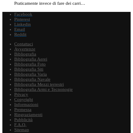
Praticamente invece di fare dei carri…
Facebook
Pinterest
Linkedin
Email
Reddit
Contattaci
Avvertenze
Bibliografia
Bibliografia Aerei
Bibliografia Foto
Bibliografia Siti
Bibliografia Varia
Bibliografia Navale
Bibliografia Mezzi terrestri
Bibliografia Armi e Tecnonogie
Privacy
Copyright
Informazioni
Premessa
Ringraziamenti
Pubblicità
F.A.Q.
Sitemap