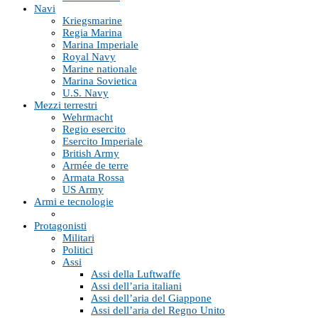
Navi
Kriegsmarine
Regia Marina
Marina Imperiale
Royal Navy
Marine nationale
Marina Sovietica
U.S. Navy
Mezzi terrestri
Wehrmacht
Regio esercito
Esercito Imperiale
British Army
Armée de terre
Armata Rossa
US Army
Armi e tecnologie
Protagonisti
Militari
Politici
Assi
Assi della Luftwaffe
Assi dell’aria italiani
Assi dell’aria del Giappone
Assi dell’aria del Regno Unito