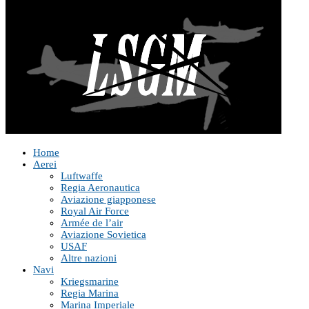
Home
Aerei
Luftwaffe
Regia Aeronautica
Aviazione giapponese
Royal Air Force
Armée de l’air
Aviazione Sovietica
USAF
Altre nazioni
Navi
Kriegsmarine
Regia Marina
Marina Imperiale