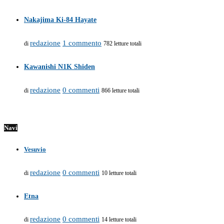
Nakajima Ki-84 Hayate
redazione
1 commento
di
782 letture totali
Kawanishi N1K Shiden
redazione
0 commenti
di
866 letture totali
Navi
Vesuvio
redazione
0 commenti
di
10 letture totali
Etna
redazione
0 commenti
di
14 letture totali