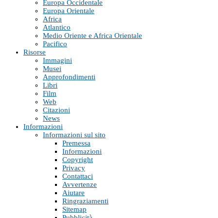
Europa Occidentale
Europa Orientale
Africa
Atlantico
Medio Oriente e Africa Orientale
Pacifico
Risorse
Immagini
Musei
Approfondimenti
Libri
Film
Web
Citazioni
News
Informazioni
Informazioni sul sito
Premessa
Informazioni
Copyright
Privacy
Contattaci
Avvertenze
Aiutare
Ringraziamenti
Sitemap
Pubblicità