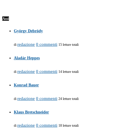
Assi
György Debrödy
redazione
0 commenti
di
15 letture totali
Aladár Heppes
redazione
0 commenti
di
14 letture totali
Konrad Bauer
redazione
0 commenti
di
24 letture totali
Klaus Bretschneider
redazione
0 commenti
di
18 letture totali