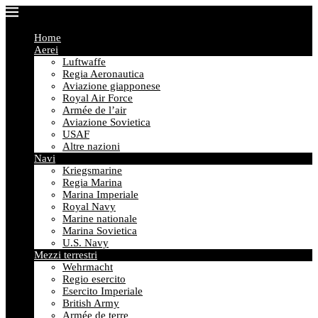
Home
Aerei
Luftwaffe
Regia Aeronautica
Aviazione giapponese
Royal Air Force
Armée de l’air
Aviazione Sovietica
USAF
Altre nazioni
Navi
Kriegsmarine
Regia Marina
Marina Imperiale
Royal Navy
Marine nationale
Marina Sovietica
U.S. Navy
Mezzi terrestri
Wehrmacht
Regio esercito
Esercito Imperiale
British Army
Armée de terre