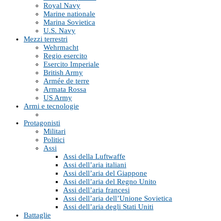
Royal Navy
Marine nationale
Marina Sovietica
U.S. Navy
Mezzi terrestri
Wehrmacht
Regio esercito
Esercito Imperiale
British Army
Armée de terre
Armata Rossa
US Army
Armi e tecnologie
Protagonisti
Militari
Politici
Assi
Assi della Luftwaffe
Assi dell’aria italiani
Assi dell’aria del Giappone
Assi dell’aria del Regno Unito
Assi dell’aria francesi
Assi dell’aria dell’Unione Sovietica
Assi dell’aria degli Stati Uniti
Battaglie