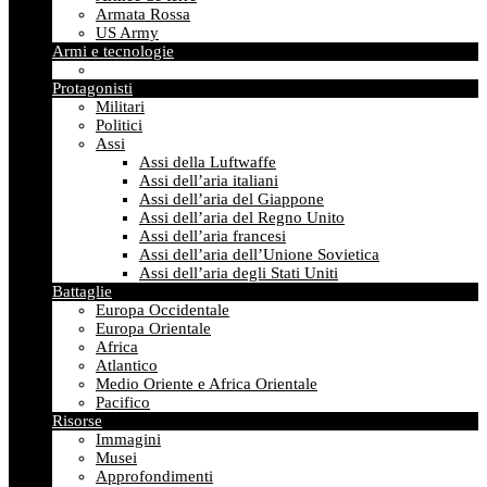
Armata Rossa
US Army
Armi e tecnologie
Protagonisti
Militari
Politici
Assi
Assi della Luftwaffe
Assi dell’aria italiani
Assi dell’aria del Giappone
Assi dell’aria del Regno Unito
Assi dell’aria francesi
Assi dell’aria dell’Unione Sovietica
Assi dell’aria degli Stati Uniti
Battaglie
Europa Occidentale
Europa Orientale
Africa
Atlantico
Medio Oriente e Africa Orientale
Pacifico
Risorse
Immagini
Musei
Approfondimenti