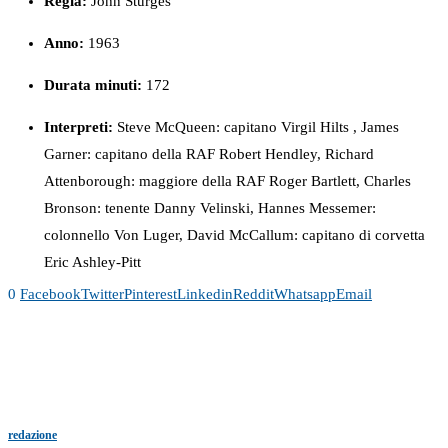
Regia:
John Sturges
Anno:
1963
Durata minuti:
172
Interpreti:
Steve McQueen: capitano Virgil Hilts , James
Garner: capitano della RAF Robert Hendley, Richard
Attenborough: maggiore della RAF Roger Bartlett, Charles
Bronson: tenente Danny Velinski, Hannes Messemer:
colonnello Von Luger, David McCallum: capitano di corvetta
Eric Ashley-Pitt
0
Facebook
Twitter
Pinterest
Linkedin
Reddit
Whatsapp
Email
redazione