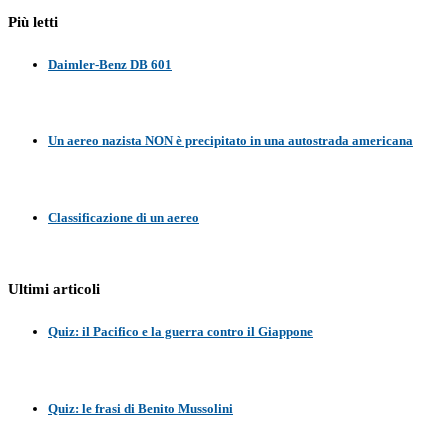
Più letti
Daimler-Benz DB 601
Un aereo nazista NON è precipitato in una autostrada americana
Classificazione di un aereo
Ultimi articoli
Quiz: il Pacifico e la guerra contro il Giappone
Quiz: le frasi di Benito Mussolini