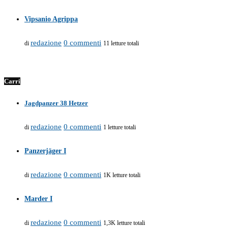
Vipsanio Agrippa
redazione
0 commenti
di
11 letture totali
Carri
Jagdpanzer 38 Hetzer
redazione
0 commenti
di
1 letture totali
Panzerjäger I
redazione
0 commenti
di
1K letture totali
Marder I
redazione
0 commenti
di
1,3K letture totali