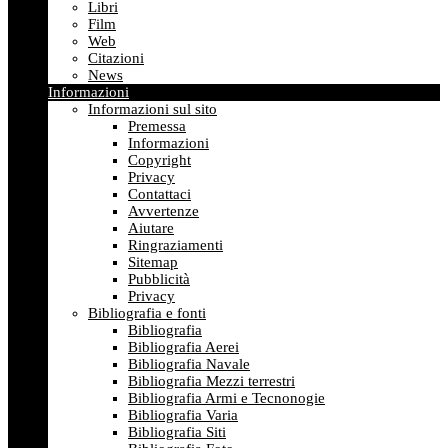
Libri
Film
Web
Citazioni
News
Informazioni
Informazioni sul sito
Premessa
Informazioni
Copyright
Privacy
Contattaci
Avvertenze
Aiutare
Ringraziamenti
Sitemap
Pubblicità
Privacy
Bibliografia e fonti
Bibliografia
Bibliografia Aerei
Bibliografia Navale
Bibliografia Mezzi terrestri
Bibliografia Armi e Tecnonogie
Bibliografia Varia
Bibliografia Siti