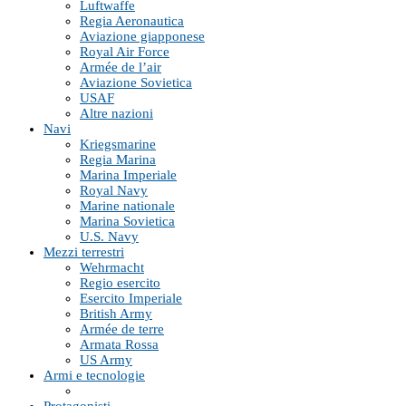
Luftwaffe
Regia Aeronautica
Aviazione giapponese
Royal Air Force
Armée de l’air
Aviazione Sovietica
USAF
Altre nazioni
Navi
Kriegsmarine
Regia Marina
Marina Imperiale
Royal Navy
Marine nationale
Marina Sovietica
U.S. Navy
Mezzi terrestri
Wehrmacht
Regio esercito
Esercito Imperiale
British Army
Armée de terre
Armata Rossa
US Army
Armi e tecnologie
Protagonisti