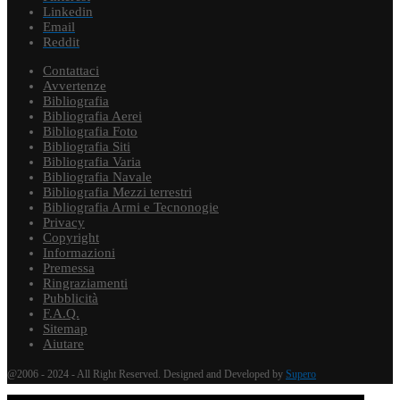
Linkedin
Email
Reddit
Contattaci
Avvertenze
Bibliografia
Bibliografia Aerei
Bibliografia Foto
Bibliografia Siti
Bibliografia Varia
Bibliografia Navale
Bibliografia Mezzi terrestri
Bibliografia Armi e Tecnonogie
Privacy
Copyright
Informazioni
Premessa
Ringraziamenti
Pubblicità
F.A.Q.
Sitemap
Aiutare
@2006 - 2024 - All Right Reserved. Designed and Developed by
Supero