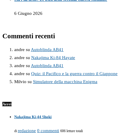
6 Giugno 2026
Commenti recenti
andre
su
Autoblinda AB41
andre
su
Nakajima Ki-84 Hayate
andre
su
Autoblinda AB41
andre
su
Quiz: il Pacifico e la guerra contro il Giappone
Milvio
su
Simulatore della macchina Enigma
Aerei
Nakajima Ki-44 Shoki
redazione
0 commenti
di
606 letture totali