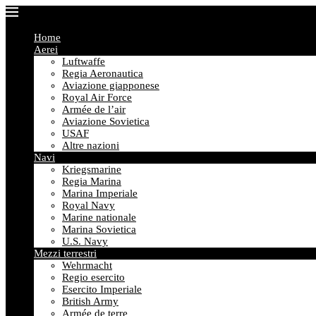
Home
Aerei
Luftwaffe
Regia Aeronautica
Aviazione giapponese
Royal Air Force
Armée de l’air
Aviazione Sovietica
USAF
Altre nazioni
Navi
Kriegsmarine
Regia Marina
Marina Imperiale
Royal Navy
Marine nationale
Marina Sovietica
U.S. Navy
Mezzi terrestri
Wehrmacht
Regio esercito
Esercito Imperiale
British Army
Armée de terre