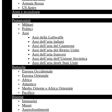
Armata Rossa
US Army
Armi e tecnologie
Protagonisti
Militari
Politici
Assi
Assi della Luftwaffe
Assi dell’aria italiani
Assi dell’aria del Giappone
Assi dell’aria del Regno Unito
Assi dell’aria francesi
Assi dell’aria dell’Unione Sovietica
Assi dell’aria degli Stati Uniti
Battaglie
Europa Occidentale
Europa Orientale
Africa
Atlantico
Medio Oriente e Africa Orientale
Pacifico
Risorse
Immagini
Musei
Approfondimenti