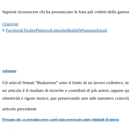
Sapresti riconoscere chi ha pronunciato le frasi più celebri della guerr
Citazioni
0
Facebook
Twitter
Pinterest
Linkedin
Reddit
Whatsapp
Email
redazione
Gli articoli firmati "Redazione" sono il frutto di un lavoro collettivo, 
un articolo è il risultato di ricerche e contributi di più autori, oppure
obiettività e rigore storico, pur preservando uno stile narrativo coinvol
articolo precedente
Presumo che, se avessimo perso, sarei stato processato come criminale di guerra