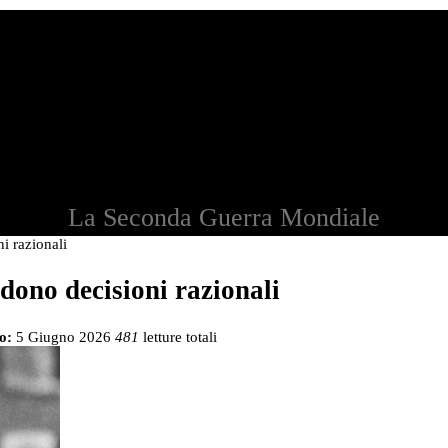
La Seconda Guerra Mondiale
i razionali
dono decisioni razionali
o:
5 Giugno 2026
481
letture totali