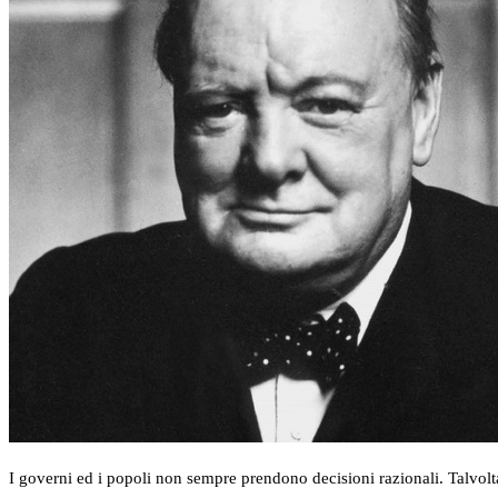
I governi ed i popoli non sempre prendono decisioni razionali. Talvolta