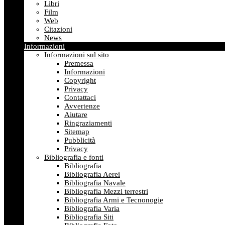
Libri
Film
Web
Citazioni
News
Informazioni
Informazioni sul sito
Premessa
Informazioni
Copyright
Privacy
Contattaci
Avvertenze
Aiutare
Ringraziamenti
Sitemap
Pubblicità
Privacy
Bibliografia e fonti
Bibliografia
Bibliografia Aerei
Bibliografia Navale
Bibliografia Mezzi terrestri
Bibliografia Armi e Tecnonogie
Bibliografia Varia
Bibliografia Siti