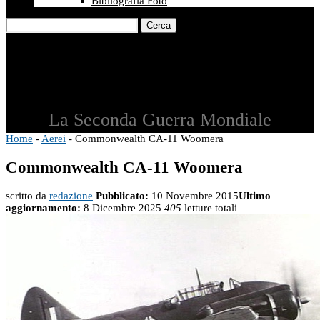
Bibliografia Foto
Cerca
La Seconda Guerra Mondiale
Home
-
Aerei
-
Commonwealth CA-11 Woomera
Commonwealth CA-11 Woomera
scritto da
redazione
Pubblicato:
10 Novembre 2015
Ultimo
aggiornamento:
8 Dicembre 2025
405
letture totali