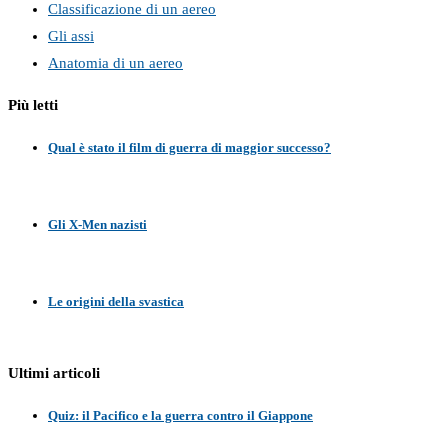
Classificazione di un aereo
Gli assi
Anatomia di un aereo
Più letti
Qual è stato il film di guerra di maggior successo?
Gli X-Men nazisti
Le origini della svastica
Ultimi articoli
Quiz: il Pacifico e la guerra contro il Giappone