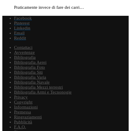
Praticamente invece di fare dei carri…
Facebook
Pinterest
Linkedin
Email
Reddit
Contattaci
Avvertenze
Bibliografia
Bibliografia Aerei
Bibliografia Foto
Bibliografia Siti
Bibliografia Varia
Bibliografia Navale
Bibliografia Mezzi terrestri
Bibliografia Armi e Tecnonogie
Privacy
Copyright
Informazioni
Premessa
Ringraziamenti
Pubblicità
F.A.Q.