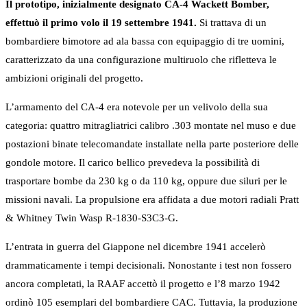
Il prototipo, inizialmente designato CA-4 Wackett Bomber,
effettuò il primo volo il 19 settembre 1941.
Si trattava di un
bombardiere bimotore ad ala bassa con equipaggio di tre uomini,
caratterizzato da una configurazione multiruolo che rifletteva le
ambizioni originali del progetto.
L’armamento del CA-4 era notevole per un velivolo della sua
categoria: quattro mitragliatrici calibro .303 montate nel muso e due
postazioni binate telecomandate installate nella parte posteriore delle
gondole motore. Il carico bellico prevedeva la possibilità di
trasportare bombe da 230 kg o da 110 kg, oppure due siluri per le
missioni navali. La propulsione era affidata a due motori radiali Pratt
& Whitney Twin Wasp R-1830-S3C3-G.
L’entrata in guerra del Giappone nel dicembre 1941 accelerò
drammaticamente i tempi decisionali. Nonostante i test non fossero
ancora completati, la RAAF accettò il progetto e l’8 marzo 1942
ordinò 105 esemplari del bombardiere CAC. Tuttavia, la produzione