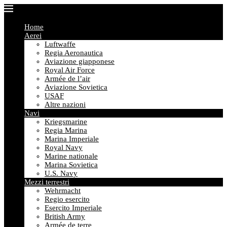
Home
Aerei
Luftwaffe
Regia Aeronautica
Aviazione giapponese
Royal Air Force
Armée de l’air
Aviazione Sovietica
USAF
Altre nazioni
Navi
Kriegsmarine
Regia Marina
Marina Imperiale
Royal Navy
Marine nationale
Marina Sovietica
U.S. Navy
Mezzi terrestri
Wehrmacht
Regio esercito
Esercito Imperiale
British Army
Armée de terre