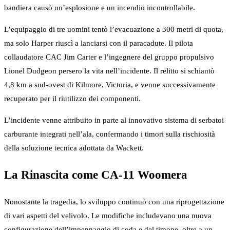
bandiera causò un’esplosione e un incendio incontrollabile.
L’equipaggio di tre uomini tentò l’evacuazione a 300 metri di quota,
ma solo Harper riuscì a lanciarsi con il paracadute. Il pilota
collaudatore CAC Jim Carter e l’ingegnere del gruppo propulsivo
Lionel Dudgeon persero la vita nell’incidente. Il relitto si schiantò
4,8 km a sud-ovest di Kilmore, Victoria, e venne successivamente
recuperato per il riutilizzo dei componenti.
L’incidente venne attribuito in parte al innovativo sistema di serbatoi
carburante integrati nell’ala, confermando i timori sulla rischiosità
della soluzione tecnica adottata da Wackett.
La Rinascita come CA-11 Woomera
Nonostante la tragedia, lo sviluppo continuò con una riprogettazione
di vari aspetti del velivolo. Le modifiche includevano una nuova
configurazione dell’impennaggio di coda e del timone, oltre a un