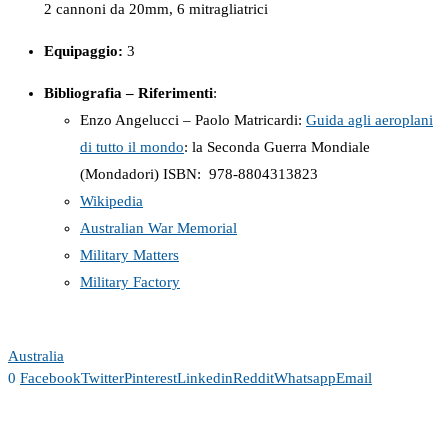
2 cannoni da 20mm, 6 mitragliatrici
Equipaggio:
3
Bibliografia – Riferimenti
:
Enzo Angelucci – Paolo Matricardi:
Guida agli aeroplani
di tutto il mondo
: la Seconda Guerra Mondiale
(Mondadori) ISBN: ‎ 978-8804313823
Wikipedia
Australian War Memorial
Military Matters
Military Factory
Australia
0
Facebook
Twitter
Pinterest
Linkedin
Reddit
Whatsapp
Email