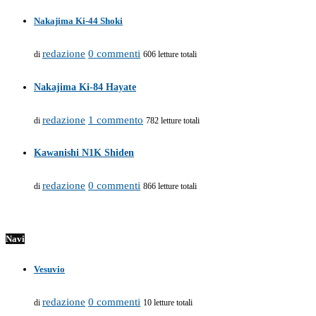
Nakajima Ki-44 Shoki
redazione
0 commenti
di
606 letture totali
Nakajima Ki-84 Hayate
redazione
1 commento
di
782 letture totali
Kawanishi N1K Shiden
redazione
0 commenti
di
866 letture totali
Navi
Vesuvio
redazione
0 commenti
di
10 letture totali