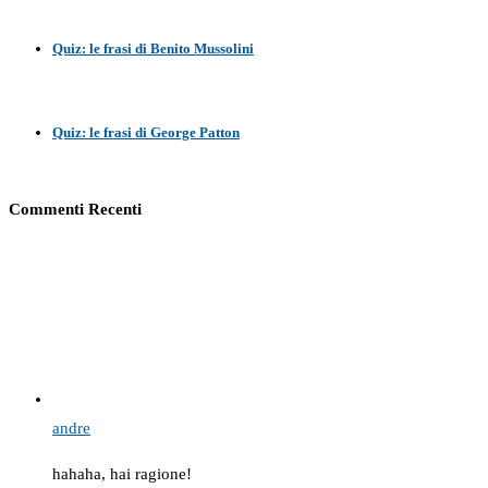
Quiz: le frasi di Benito Mussolini
Quiz: le frasi di George Patton
Commenti Recenti
andre
hahaha, hai ragione!