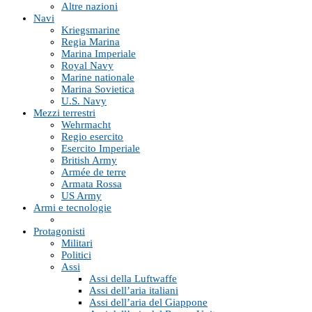
Altre nazioni
Navi
Kriegsmarine
Regia Marina
Marina Imperiale
Royal Navy
Marine nationale
Marina Sovietica
U.S. Navy
Mezzi terrestri
Wehrmacht
Regio esercito
Esercito Imperiale
British Army
Armée de terre
Armata Rossa
US Army
Armi e tecnologie
Protagonisti
Militari
Politici
Assi
Assi della Luftwaffe
Assi dell’aria italiani
Assi dell’aria del Giappone