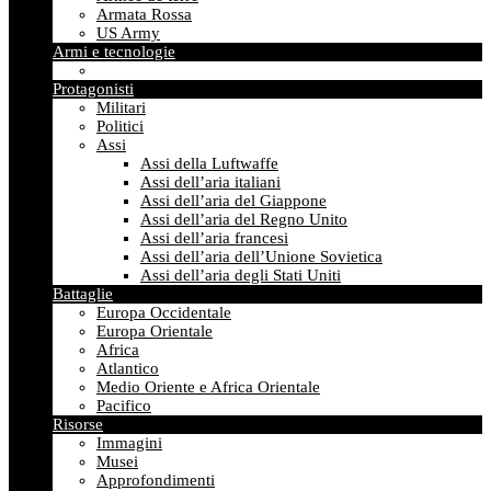
Armata Rossa
US Army
Armi e tecnologie
Protagonisti
Militari
Politici
Assi
Assi della Luftwaffe
Assi dell’aria italiani
Assi dell’aria del Giappone
Assi dell’aria del Regno Unito
Assi dell’aria francesi
Assi dell’aria dell’Unione Sovietica
Assi dell’aria degli Stati Uniti
Battaglie
Europa Occidentale
Europa Orientale
Africa
Atlantico
Medio Oriente e Africa Orientale
Pacifico
Risorse
Immagini
Musei
Approfondimenti