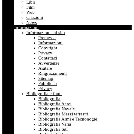
Libri
Film
Web
Citazioni
News
Informazioni
Informazioni sul sito
Premessa
Informazioni
Copyright
Privacy
Contattaci
Avvertenze
Aiutare
Ringraziamenti
Sitemap
Pubblicità
Privacy
Bibliografia e fonti
Bibliografia
Bibliografia Aerei
Bibliografia Navale
Bibliografia Mezzi terrestri
Bibliografia Armi e Tecnonogie
Bibliografia Varia
Bibliografia Siti