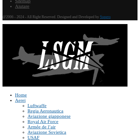
Sitemap
Aiutare
@2006 - 2024 - All Right Reserved. Designed and Developed by
Supero
Home
Aerei
Luftwaffe
Regia Aeronautica
Aviazione giapponese
Royal Air Force
Armée de l’air
Aviazione Sovietica
USAF