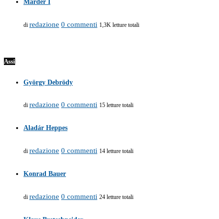
Marder I
redazione
0 commenti
di
1,3K letture totali
Assi
György Debrödy
redazione
0 commenti
di
15 letture totali
Aladár Heppes
redazione
0 commenti
di
14 letture totali
Konrad Bauer
redazione
0 commenti
di
24 letture totali