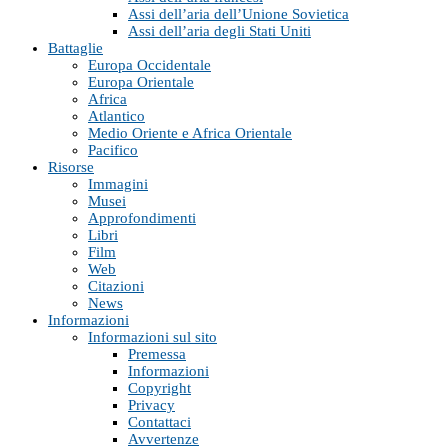
Assi dell’aria dell’Unione Sovietica
Assi dell’aria degli Stati Uniti
Battaglie
Europa Occidentale
Europa Orientale
Africa
Atlantico
Medio Oriente e Africa Orientale
Pacifico
Risorse
Immagini
Musei
Approfondimenti
Libri
Film
Web
Citazioni
News
Informazioni
Informazioni sul sito
Premessa
Informazioni
Copyright
Privacy
Contattaci
Avvertenze