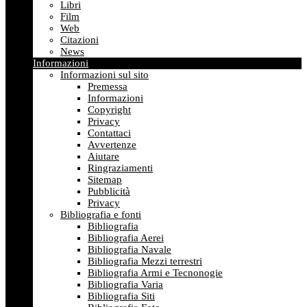
Libri
Film
Web
Citazioni
News
Informazioni
Informazioni sul sito
Premessa
Informazioni
Copyright
Privacy
Contattaci
Avvertenze
Aiutare
Ringraziamenti
Sitemap
Pubblicità
Privacy
Bibliografia e fonti
Bibliografia
Bibliografia Aerei
Bibliografia Navale
Bibliografia Mezzi terrestri
Bibliografia Armi e Tecnonogie
Bibliografia Varia
Bibliografia Siti