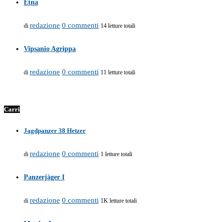
Etna
redazione
0 commenti
di
14 letture totali
Vipsanio Agrippa
redazione
0 commenti
di
11 letture totali
Carri
Jagdpanzer 38 Hetzer
redazione
0 commenti
di
1 letture totali
Panzerjäger I
redazione
0 commenti
di
1K letture totali