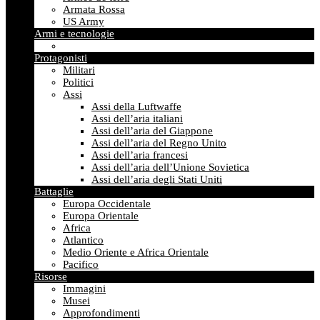
Armata Rossa
US Army
Armi e tecnologie
Protagonisti
Militari
Politici
Assi
Assi della Luftwaffe
Assi dell’aria italiani
Assi dell’aria del Giappone
Assi dell’aria del Regno Unito
Assi dell’aria francesi
Assi dell’aria dell’Unione Sovietica
Assi dell’aria degli Stati Uniti
Battaglie
Europa Occidentale
Europa Orientale
Africa
Atlantico
Medio Oriente e Africa Orientale
Pacifico
Risorse
Immagini
Musei
Approfondimenti