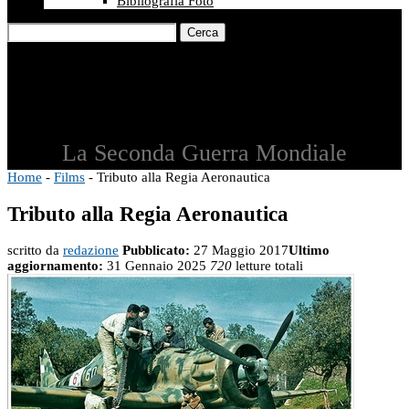
Bibliografia Foto
Cerca
La Seconda Guerra Mondiale
Home
-
Films
-
Tributo alla Regia Aeronautica
Tributo alla Regia Aeronautica
scritto da
redazione
Pubblicato:
27 Maggio 2017
Ultimo
aggiornamento:
31 Gennaio 2025
720
letture totali