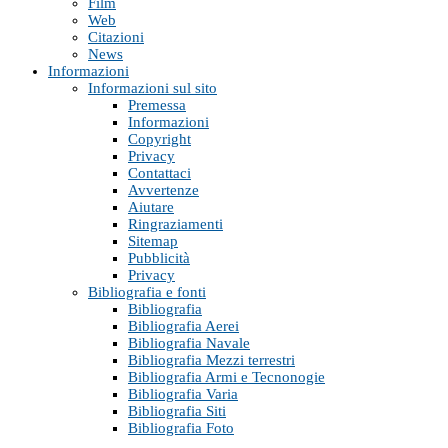
Film
Web
Citazioni
News
Informazioni
Informazioni sul sito
Premessa
Informazioni
Copyright
Privacy
Contattaci
Avvertenze
Aiutare
Ringraziamenti
Sitemap
Pubblicità
Privacy
Bibliografia e fonti
Bibliografia
Bibliografia Aerei
Bibliografia Navale
Bibliografia Mezzi terrestri
Bibliografia Armi e Tecnonogie
Bibliografia Varia
Bibliografia Siti
Bibliografia Foto