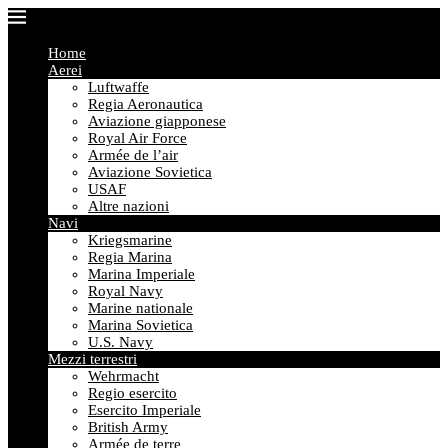
Home
Aerei
Luftwaffe
Regia Aeronautica
Aviazione giapponese
Royal Air Force
Armée de l’air
Aviazione Sovietica
USAF
Altre nazioni
Navi
Kriegsmarine
Regia Marina
Marina Imperiale
Royal Navy
Marine nationale
Marina Sovietica
U.S. Navy
Mezzi terrestri
Wehrmacht
Regio esercito
Esercito Imperiale
British Army
Armée de terre