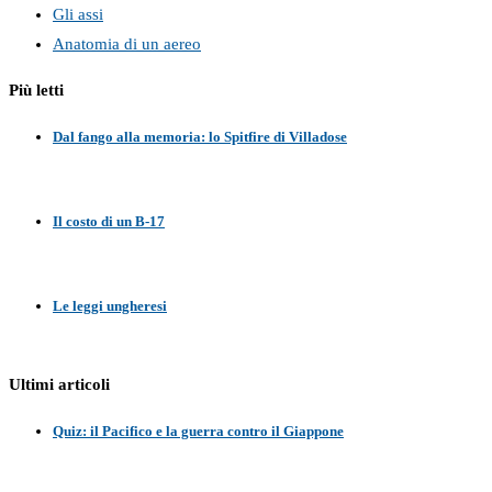
Gli assi
Anatomia di un aereo
Più letti
Dal fango alla memoria: lo Spitfire di Villadose
Il costo di un B-17
Le leggi ungheresi
Ultimi articoli
Quiz: il Pacifico e la guerra contro il Giappone