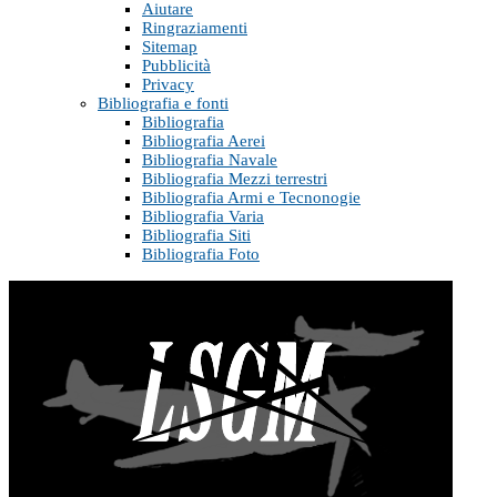
Aiutare
Ringraziamenti
Sitemap
Pubblicità
Privacy
Bibliografia e fonti
Bibliografia
Bibliografia Aerei
Bibliografia Navale
Bibliografia Mezzi terrestri
Bibliografia Armi e Tecnonogie
Bibliografia Varia
Bibliografia Siti
Bibliografia Foto