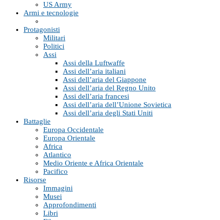
US Army
Armi e tecnologie
Protagonisti
Militari
Politici
Assi
Assi della Luftwaffe
Assi dell’aria italiani
Assi dell’aria del Giappone
Assi dell’aria del Regno Unito
Assi dell’aria francesi
Assi dell’aria dell’Unione Sovietica
Assi dell’aria degli Stati Uniti
Battaglie
Europa Occidentale
Europa Orientale
Africa
Atlantico
Medio Oriente e Africa Orientale
Pacifico
Risorse
Immagini
Musei
Approfondimenti
Libri