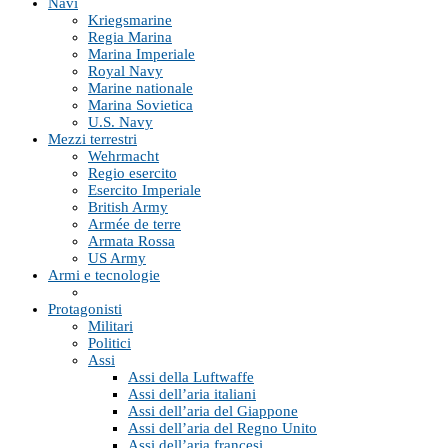
Navi
Kriegsmarine
Regia Marina
Marina Imperiale
Royal Navy
Marine nationale
Marina Sovietica
U.S. Navy
Mezzi terrestri
Wehrmacht
Regio esercito
Esercito Imperiale
British Army
Armée de terre
Armata Rossa
US Army
Armi e tecnologie
Protagonisti
Militari
Politici
Assi
Assi della Luftwaffe
Assi dell’aria italiani
Assi dell’aria del Giappone
Assi dell’aria del Regno Unito
Assi dell’aria francesi