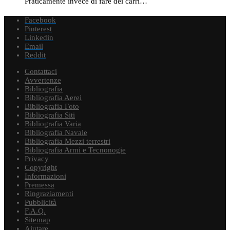
Praticamente invece di fare dei carri…
Facebook
Pinterest
Linkedin
Email
Reddit
Contattaci
Avvertenze
Bibliografia
Bibliografia Aerei
Bibliografia Foto
Bibliografia Siti
Bibliografia Varia
Bibliografia Navale
Bibliografia Mezzi terrestri
Bibliografia Armi e Tecnonogie
Privacy
Copyright
Informazioni
Premessa
Ringraziamenti
Pubblicità
F.A.Q.
Sitemap
Aiutare