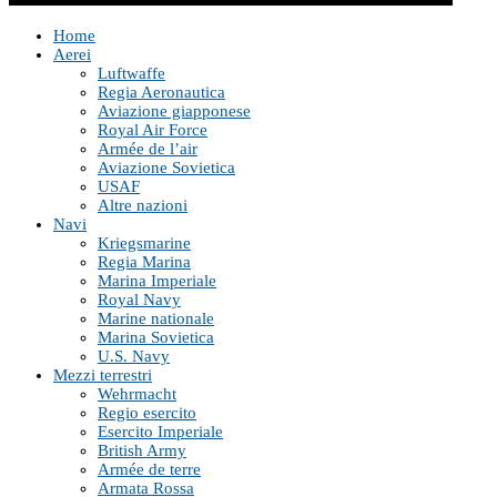
Home
Aerei
Luftwaffe
Regia Aeronautica
Aviazione giapponese
Royal Air Force
Armée de l’air
Aviazione Sovietica
USAF
Altre nazioni
Navi
Kriegsmarine
Regia Marina
Marina Imperiale
Royal Navy
Marine nationale
Marina Sovietica
U.S. Navy
Mezzi terrestri
Wehrmacht
Regio esercito
Esercito Imperiale
British Army
Armée de terre
Armata Rossa