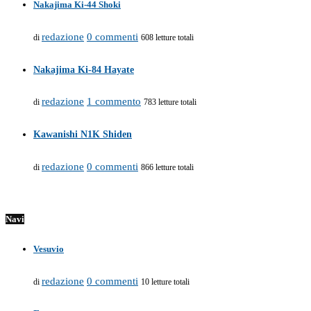
Nakajima Ki-44 Shoki
redazione
0 commenti
di
608 letture totali
Nakajima Ki-84 Hayate
redazione
1 commento
di
783 letture totali
Kawanishi N1K Shiden
redazione
0 commenti
di
866 letture totali
Navi
Vesuvio
redazione
0 commenti
di
10 letture totali