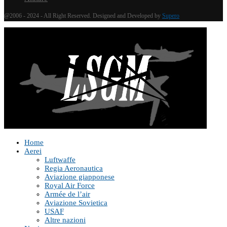
@2006 - 2024 - All Right Reserved. Designed and Developed by
Supero
Home
Aerei
Luftwaffe
Regia Aeronautica
Aviazione giapponese
Royal Air Force
Armée de l’air
Aviazione Sovietica
USAF
Altre nazioni