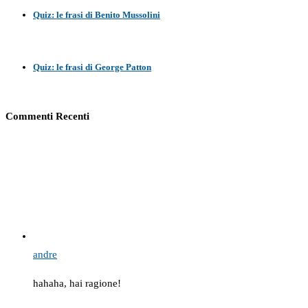
Quiz: le frasi di Benito Mussolini
Quiz: le frasi di George Patton
Commenti Recenti
andre
hahaha, hai ragione!