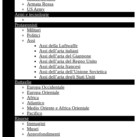
Armata Rossa
US Army
Armi e tecnologie
Protagonisti
Militari
Politici
Assi
Assi della Luftwaffe
Assi dell’aria italiani
Assi dell’aria del Giappone
Assi dell’aria del Regno Unito
Assi dell’aria francesi
Assi dell’aria dell’Unione Sovietica
Assi dell’aria degli Stati Uniti
Battaglie
Europa Occidentale
Europa Orientale
Africa
Atlantico
Medio Oriente e Africa Orientale
Pacifico
Risorse
Immagini
Musei
Approfondimenti