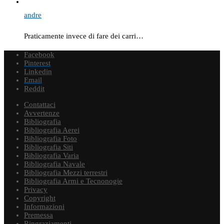
andre
Praticamente invece di fare dei carri…
Facebook
Pinterest
Linkedin
Email
Reddit
Contattaci
Avvertenze
Bibliografia
Bibliografia Aerei
Bibliografia Foto
Bibliografia Siti
Bibliografia Varia
Bibliografia Navale
Bibliografia Mezzi terrestri
Bibliografia Armi e Tecnonogie
Privacy
Copyright
Informazioni
Premessa
Ringraziamenti