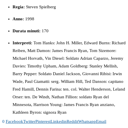
Regia:
Steven Spielberg
Anno:
1998
Durata minuti:
170
Interpreti:
Tom Hanks: John H. Miller, Edward Burns: Richard
Reiben, Matt Damon: James Francis Ryan, Tom Sizemore:
Michael Horvath, Vin Diesel: Soldato Adrian Caparzo, Jeremy
Davies: Timothy Upham, Adam Goldberg: Stanley Mellish,
Barry Pepper: Soldato Daniel Jackson, Giovanni Ribisi: Irwin
Wade, Paul Giamatti: serg. William Hill, Ted Danson: capitano
Fred Hamill, Dennis Farina: ten. col. Walter Henderson, Leland
Orser: ten. De Windt, Nathan Fillion: soldato Ryan del
Minnesota, Harrison Young: James Francis Ryan anziano,
Kathleen Byron: signora Ryan
0
Facebook
Twitter
Pinterest
Linkedin
Reddit
Whatsapp
Email