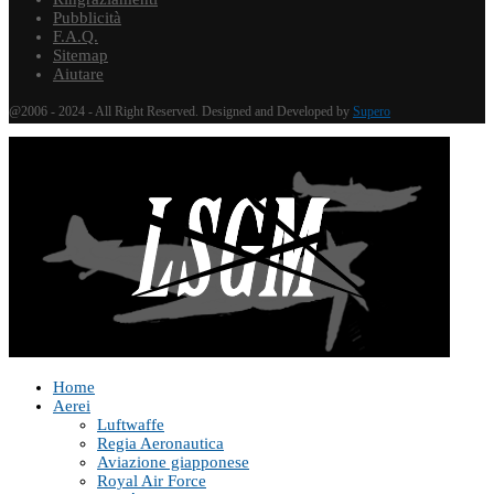
Pubblicità
F.A.Q.
Sitemap
Aiutare
@2006 - 2024 - All Right Reserved. Designed and Developed by
Supero
Home
Aerei
Luftwaffe
Regia Aeronautica
Aviazione giapponese
Royal Air Force