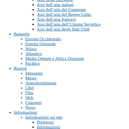
Assi dell’aria italiani
Assi dell’aria del Giappone
Assi dell’aria del Regno Unito
Assi dell’aria francesi
Assi dell’aria dell’Unione Sovietica
Assi dell’aria degli Stati Uniti
Battaglie
Europa Occidentale
Europa Orientale
Africa
Atlantico
Medio Oriente e Africa Orientale
Pacifico
Risorse
Immagini
Musei
Approfondimenti
Libri
Film
Web
Citazioni
News
Informazioni
Informazioni sul sito
Premessa
Informazioni