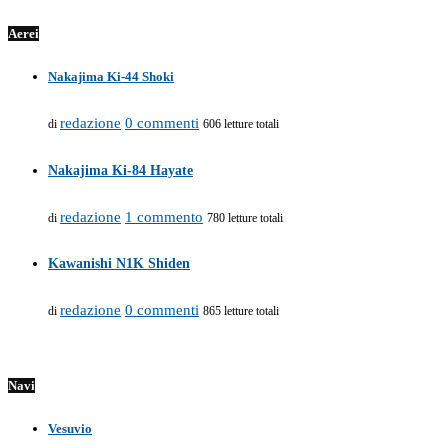
Aerei
Nakajima Ki-44 Shoki
redazione
0 commenti
di
606 letture totali
Nakajima Ki-84 Hayate
redazione
1 commento
di
780 letture totali
Kawanishi N1K Shiden
redazione
0 commenti
di
865 letture totali
Navi
Vesuvio