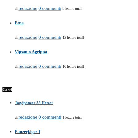
redazione
0 commenti
di
9 letture totali
Etna
redazione
0 commenti
di
13 letture totali
Vipsanio Agrippa
redazione
0 commenti
di
10 letture totali
Carri
Jagdpanzer 38 Hetzer
redazione
0 commenti
di
1 letture totali
Panzerjäger I