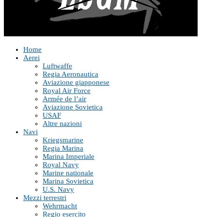
Home
Aerei
Luftwaffe
Regia Aeronautica
Aviazione giapponese
Royal Air Force
Armée de l’air
Aviazione Sovietica
USAF
Altre nazioni
Navi
Kriegsmarine
Regia Marina
Marina Imperiale
Royal Navy
Marine nationale
Marina Sovietica
U.S. Navy
Mezzi terrestri
Wehrmacht
Regio esercito