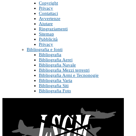
Copyright
Privacy
Contattaci
Avvertenze
Aiutare
Ringraziamenti
Sitemap
Pubblicità
Privacy
Bibliografia e fonti
Bibliografia
Bibliografia Aerei
Bibliografia Navale
Bibliografia Mezzi terrestri
Bibliografia Armi e Tecnonogie
Bibliografia Varia
Bibliografia Siti
Bibliografia Foto