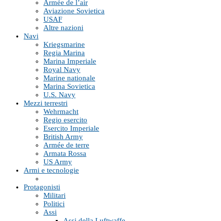
Armée de l’air
Aviazione Sovietica
USAF
Altre nazioni
Navi
Kriegsmarine
Regia Marina
Marina Imperiale
Royal Navy
Marine nationale
Marina Sovietica
U.S. Navy
Mezzi terrestri
Wehrmacht
Regio esercito
Esercito Imperiale
British Army
Armée de terre
Armata Rossa
US Army
Armi e tecnologie
Protagonisti
Militari
Politici
Assi
Assi della Luftwaffe