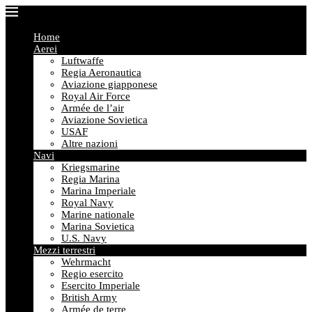
Home
Aerei
Luftwaffe
Regia Aeronautica
Aviazione giapponese
Royal Air Force
Armée de l’air
Aviazione Sovietica
USAF
Altre nazioni
Navi
Kriegsmarine
Regia Marina
Marina Imperiale
Royal Navy
Marine nationale
Marina Sovietica
U.S. Navy
Mezzi terrestri
Wehrmacht
Regio esercito
Esercito Imperiale
British Army
Armée de terre