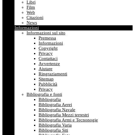
Libri
Film
Web
Citazioni
News
Informazioni
Informazioni sul sito
Premessa
Informazioni
Copyright
Privacy
Contattaci
Avvertenze
Aiutare
Ringraziamenti
Sitemap
Pubblicità
Privacy
Bibliografia e fonti
Bibliografia
Bibliografia Aerei
Bibliografia Navale
Bibliografia Mezzi terrestri
Bibliografia Armi e Tecnonogie
Bibliografia Varia
Bibliografia Siti