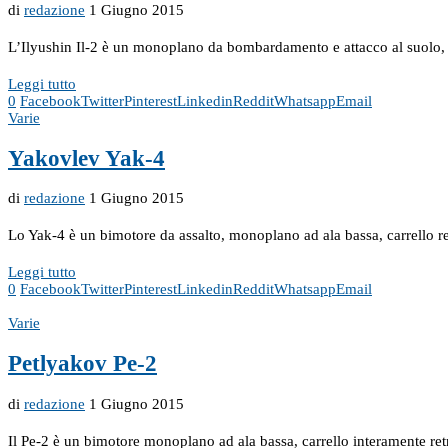
di
redazione
1 Giugno 2015
L’Ilyushin Il-2 è un monoplano da bombardamento e attacco al suolo,
Leggi tutto
0
Facebook
Twitter
Pinterest
Linkedin
Reddit
Whatsapp
Email
Varie
Yakovlev Yak-4
di
redazione
1 Giugno 2015
Lo Yak-4 è un bimotore da assalto, monoplano ad ala bassa, carrello ret
Leggi tutto
0
Facebook
Twitter
Pinterest
Linkedin
Reddit
Whatsapp
Email
Varie
Petlyakov Pe-2
di
redazione
1 Giugno 2015
Il Pe-2 è un bimotore monoplano ad ala bassa, carrello interamente retr