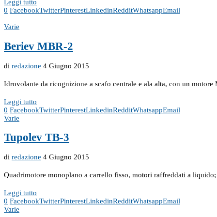
Leggi tutto
0
Facebook
Twitter
Pinterest
Linkedin
Reddit
Whatsapp
Email
Varie
Beriev MBR-2
di
redazione
4 Giugno 2015
Idrovolante da ricognizione a scafo centrale e ala alta, con un motor
Leggi tutto
0
Facebook
Twitter
Pinterest
Linkedin
Reddit
Whatsapp
Email
Varie
Tupolev TB-3
di
redazione
4 Giugno 2015
Quadrimotore monoplano a carrello fisso, motori raffreddati a liquid
Leggi tutto
0
Facebook
Twitter
Pinterest
Linkedin
Reddit
Whatsapp
Email
Varie