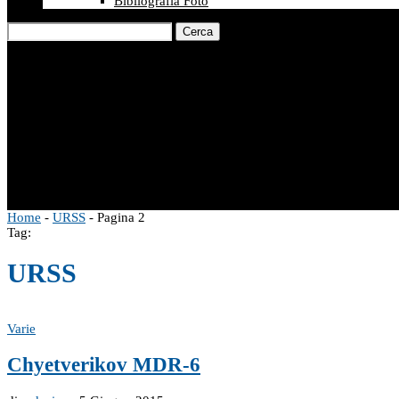
Bibliografia Foto
Cerca
Home
-
URSS
-
Pagina 2
Tag:
URSS
Varie
Chyetverikov MDR-6