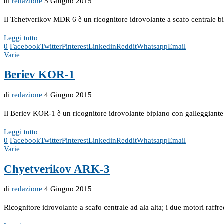
di
redazione
5 Giugno 2015
Il Tchetverikov MDR 6 è un ricognitore idrovolante a scafo centrale bi
Leggi tutto
0
Facebook
Twitter
Pinterest
Linkedin
Reddit
Whatsapp
Email
Varie
Beriev KOR-1
di
redazione
4 Giugno 2015
Il Beriev KOR-1 è un ricognitore idrovolante biplano con galleggiante p
Leggi tutto
0
Facebook
Twitter
Pinterest
Linkedin
Reddit
Whatsapp
Email
Varie
Chyetverikov ARK-3
di
redazione
4 Giugno 2015
Ricognitore idrovolante a scafo centrale ad ala alta; i due motori raffr