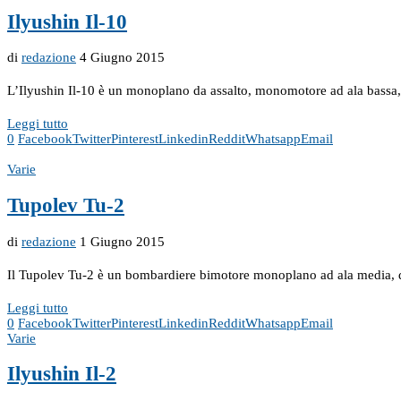
Ilyushin Il-10
di
redazione
4 Giugno 2015
L’Ilyushin Il-10 è un monoplano da assalto, monomotore ad ala bassa, c
Leggi tutto
0
Facebook
Twitter
Pinterest
Linkedin
Reddit
Whatsapp
Email
Varie
Tupolev Tu-2
di
redazione
1 Giugno 2015
Il Tupolev Tu-2 è un bombardiere bimotore monoplano ad ala media, di
Leggi tutto
0
Facebook
Twitter
Pinterest
Linkedin
Reddit
Whatsapp
Email
Varie
Ilyushin Il-2