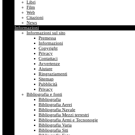
Libri
Film
Web
Citazioni
News
Informazioni
Informazioni sul sito
Premessa
Informazioni
Copyright
Privacy
Contattaci
Avvertenze
Aiutare
Ringraziamenti
Sitemap
Pubblicità
Privacy
Bibliografia e fonti
Bibliografia
Bibliografia Aerei
Bibliografia Navale
Bibliografia Mezzi terrestri
Bibliografia Armi e Tecnonogie
Bibliografia Varia
Bibliografia Siti