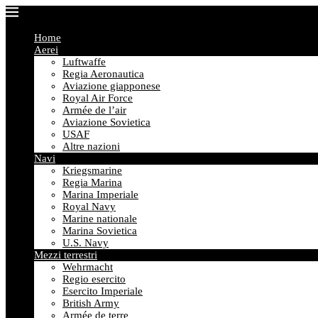
Home
Aerei
Luftwaffe
Regia Aeronautica
Aviazione giapponese
Royal Air Force
Armée de l’air
Aviazione Sovietica
USAF
Altre nazioni
Navi
Kriegsmarine
Regia Marina
Marina Imperiale
Royal Navy
Marine nationale
Marina Sovietica
U.S. Navy
Mezzi terrestri
Wehrmacht
Regio esercito
Esercito Imperiale
British Army
Armée de terre