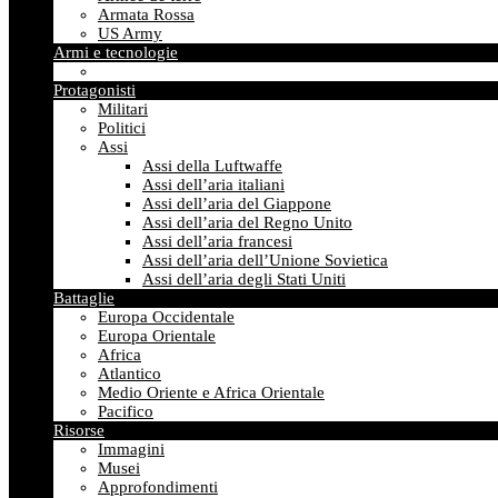
Armata Rossa
US Army
Armi e tecnologie
Protagonisti
Militari
Politici
Assi
Assi della Luftwaffe
Assi dell’aria italiani
Assi dell’aria del Giappone
Assi dell’aria del Regno Unito
Assi dell’aria francesi
Assi dell’aria dell’Unione Sovietica
Assi dell’aria degli Stati Uniti
Battaglie
Europa Occidentale
Europa Orientale
Africa
Atlantico
Medio Oriente e Africa Orientale
Pacifico
Risorse
Immagini
Musei
Approfondimenti