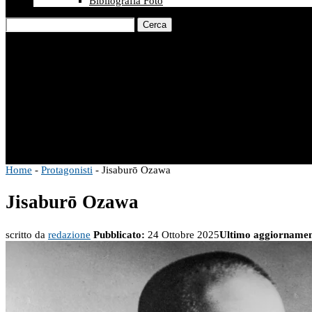
Bibliografia Foto
Cerca
Home
-
Protagonisti
-
Jisaburō Ozawa
Jisaburō Ozawa
scritto da
redazione
Pubblicato:
24 Ottobre 2025
Ultimo aggiornamen