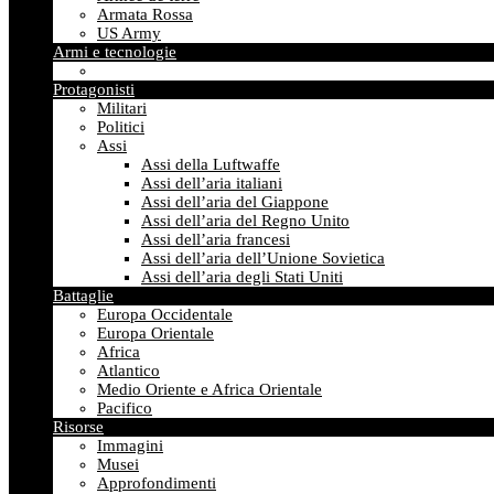
Armata Rossa
US Army
Armi e tecnologie
Protagonisti
Militari
Politici
Assi
Assi della Luftwaffe
Assi dell’aria italiani
Assi dell’aria del Giappone
Assi dell’aria del Regno Unito
Assi dell’aria francesi
Assi dell’aria dell’Unione Sovietica
Assi dell’aria degli Stati Uniti
Battaglie
Europa Occidentale
Europa Orientale
Africa
Atlantico
Medio Oriente e Africa Orientale
Pacifico
Risorse
Immagini
Musei
Approfondimenti