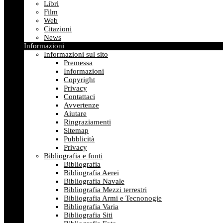
Libri
Film
Web
Citazioni
News
Informazioni
Informazioni sul sito
Premessa
Informazioni
Copyright
Privacy
Contattaci
Avvertenze
Aiutare
Ringraziamenti
Sitemap
Pubblicità
Privacy
Bibliografia e fonti
Bibliografia
Bibliografia Aerei
Bibliografia Navale
Bibliografia Mezzi terrestri
Bibliografia Armi e Tecnonogie
Bibliografia Varia
Bibliografia Siti