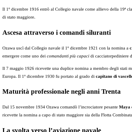
Il 1º dicembre 1916 entrò al Collegio navale come allievo della 19ª class
di stato maggiore.
Ascesa attraverso i comandi siluranti
Ozawa uscì dal Collegio navale il 1º dicembre 1921 con la nomina a
c
emergere come uno dei
comandanti più capaci
di cacciatorpediniere d
Il 7 maggio 1926 ricevette una duplice nomina a membro degli stati mag
Europa. Il 1º dicembre 1930 fu portato al grado di
capitano di vascell
Maturità professionale negli anni Trenta
Dal 15 novembre 1934 Ozawa comandò l’incrociatore pesante
Maya
ricevette la nomina a capo di stato maggiore sia della Flotta Combinata
La svolta verso l’aviazione navale