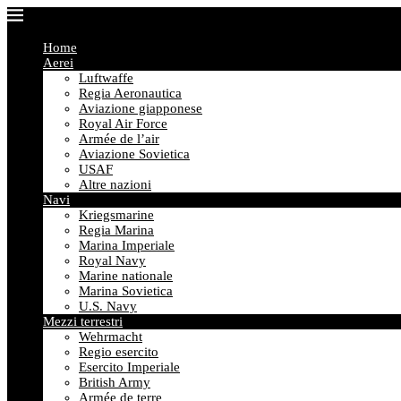
Home
Aerei
Luftwaffe
Regia Aeronautica
Aviazione giapponese
Royal Air Force
Armée de l’air
Aviazione Sovietica
USAF
Altre nazioni
Navi
Kriegsmarine
Regia Marina
Marina Imperiale
Royal Navy
Marine nationale
Marina Sovietica
U.S. Navy
Mezzi terrestri
Wehrmacht
Regio esercito
Esercito Imperiale
British Army
Armée de terre