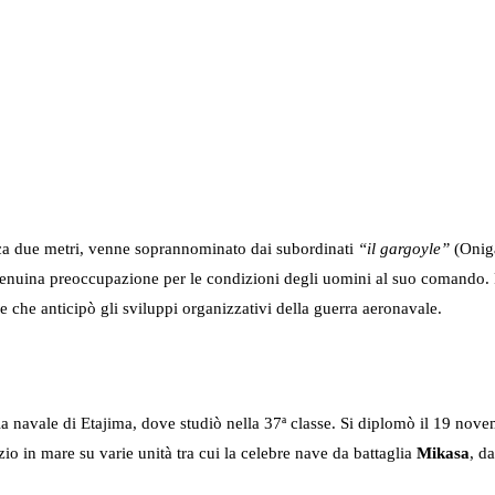
circa due metri, venne soprannominato dai subordinati
“il gargoyle”
(Oniga
enuina preoccupazione per le condizioni degli uomini al suo comando.
ne che anticipò gli sviluppi organizzativi della guerra aeronavale.
ia navale di Etajima, dove studiò nella 37ª classe. Si diplomò il 19 nov
io in mare su varie unità tra cui la celebre nave da battaglia
Mikasa
, d