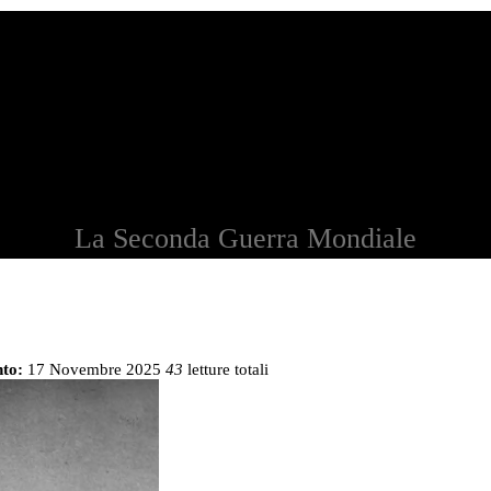
La Seconda Guerra Mondiale
to:
17 Novembre 2025
43
letture totali