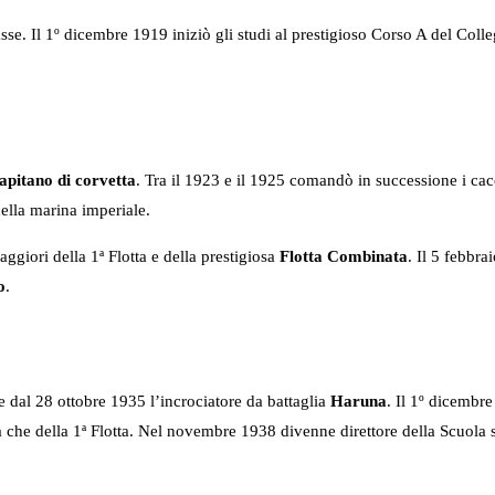
e. Il 1º dicembre 1919 iniziò gli studi al prestigioso Corso A del Collegi
apitano di corvetta
. Tra il 1923 e il 1925 comandò in successione i ca
ella marina imperiale.
giori della 1ª Flotta e della prestigiosa
Flotta Combinata
. Il 5 febbra
o
.
e dal 28 ottobre 1935 l’incrociatore da battaglia
Haruna
. Il 1º dicembr
 che della 1ª Flotta. Nel novembre 1938 divenne direttore della Scuola si