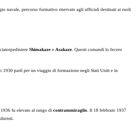
o navale, percorso formativo riservato agli ufficiali destinati ai ruoli
cciatorpediniere
Shimakaze
e
Asakaze
. Questi comandi lo fecero
io 1930 partì per un viaggio di formazione negli Stati Uniti e in
e 1936 fu elevato al rango di
contrammiraglio
. Il 18 febbraio 1937
luristi.