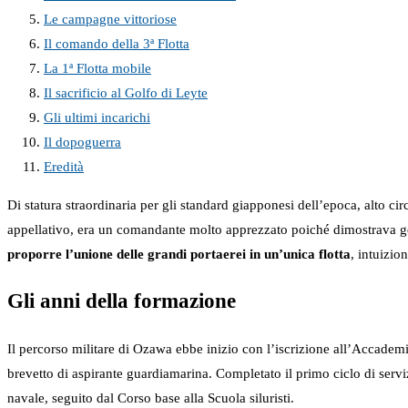
Le campagne vittoriose
Il comando della 3ª Flotta
La 1ª Flotta mobile
Il sacrificio al Golfo di Leyte
Gli ultimi incarichi
Il dopoguerra
Eredità
Di statura straordinaria per gli standard giapponesi dell’epoca, alto 
appellativo, era un comandante molto apprezzato poiché dimostrava g
proporre l’unione delle grandi portaerei in un’unica flotta
, intuizio
Gli anni della formazione
Il percorso militare di Ozawa ebbe inizio con l’iscrizione all’Accadem
brevetto di aspirante guardiamarina. Completato il primo ciclo di serviz
navale, seguito dal Corso base alla Scuola siluristi.