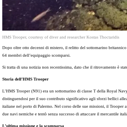
HMS Trooper, courtesy of diver and researcher Kostas Thoctaridis
Dopo oltre otto decenni di mistero, il relitto del sottomarino britann
64 membri dell’equipaggio scomparsi.
Si tratta di una notizia non recentissima, dato che il ritrovamento è sta
Storia dell’HMS Trooper
L’HMS Trooper (N91) era un sottomarino di classe T della Royal Navy,
distinguendosi per il suo contributo significativo agli sforzi bellici alle
italiane nel porto di Palermo. Nel corso delle sue missioni, il Trooper 
due navi nemiche e tentò senza successo di attaccare il mercantile ital
L’ultima missione e la scomparsa