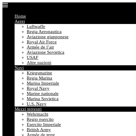
Home
Aerei
Luftwaffe
Regia Aeronautica
Aviazione giapponese
Royal Air Force
Armée de l’air
Aviazione Sovietica
USAF
Altre nazioni
Navi
Kriegsmarine
Regia Marina
Marina Imperiale
Royal Navy
Marine nationale
Marina Sovietica
U.S. Navy
Mezzi terrestri
Wehrmacht
Regio esercito
Esercito Imperiale
British Army
Armée de terre