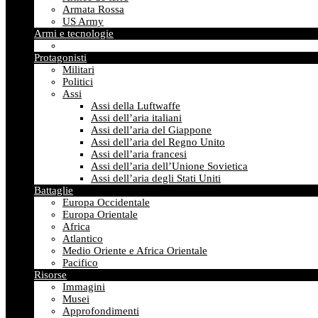
Armata Rossa
US Army
Armi e tecnologie
Protagonisti
Militari
Politici
Assi
Assi della Luftwaffe
Assi dell’aria italiani
Assi dell’aria del Giappone
Assi dell’aria del Regno Unito
Assi dell’aria francesi
Assi dell’aria dell’Unione Sovietica
Assi dell’aria degli Stati Uniti
Battaglie
Europa Occidentale
Europa Orientale
Africa
Atlantico
Medio Oriente e Africa Orientale
Pacifico
Risorse
Immagini
Musei
Approfondimenti