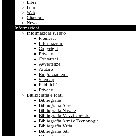
Libri
Film
Web
Citazioni
News
Informazioni
Informazioni sul sito
Premessa
Informazioni
Copyright
Privacy
Contattaci
Avvertenze
Aiutare
Ringraziamenti
Sitemap
Pubblicità
Privacy
Bibliografia e fonti
Bibliografia
Bibliografia Aerei
Bibliografia Navale
Bibliografia Mezzi terrestri
Bibliografia Armi e Tecnonogie
Bibliografia Varia
Bibliografia Siti