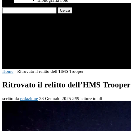
Bibliografia Foto
Cerca
Home
-
Ritrovato il relitto dell’HMS Trooper
Ritrovato il relitto dell’HMS Trooper
scritto da
redazione
23 Gennaio 2025
269
letture totali