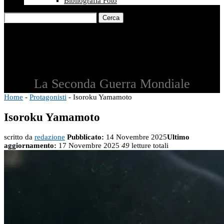
Bibliografia Foto
Cerca
La Seconda Guerra Mondiale
Home
-
Protagonisti
-
Isoroku Yamamoto
Isoroku Yamamoto
scritto da
redazione
Pubblicato:
14 Novembre 2025
Ultimo
aggiornamento:
17 Novembre 2025
49
letture totali