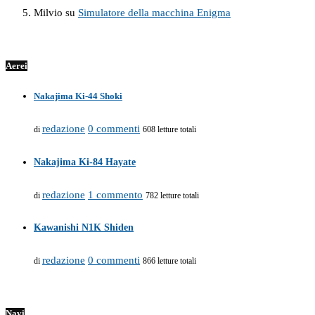
Milvio
su
Simulatore della macchina Enigma
Aerei
Nakajima Ki-44 Shoki
redazione
0 commenti
di
608 letture totali
Nakajima Ki-84 Hayate
redazione
1 commento
di
782 letture totali
Kawanishi N1K Shiden
redazione
0 commenti
di
866 letture totali
Navi