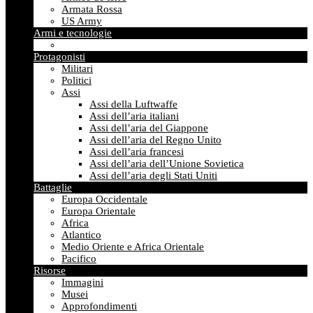
Armata Rossa
US Army
Armi e tecnologie
Protagonisti
Militari
Politici
Assi
Assi della Luftwaffe
Assi dell’aria italiani
Assi dell’aria del Giappone
Assi dell’aria del Regno Unito
Assi dell’aria francesi
Assi dell’aria dell’Unione Sovietica
Assi dell’aria degli Stati Uniti
Battaglie
Europa Occidentale
Europa Orientale
Africa
Atlantico
Medio Oriente e Africa Orientale
Pacifico
Risorse
Immagini
Musei
Approfondimenti