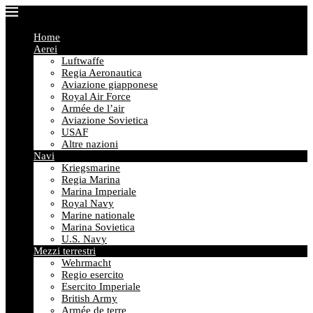
Home
Aerei
Luftwaffe
Regia Aeronautica
Aviazione giapponese
Royal Air Force
Armée de l’air
Aviazione Sovietica
USAF
Altre nazioni
Navi
Kriegsmarine
Regia Marina
Marina Imperiale
Royal Navy
Marine nationale
Marina Sovietica
U.S. Navy
Mezzi terrestri
Wehrmacht
Regio esercito
Esercito Imperiale
British Army
Armée de terre