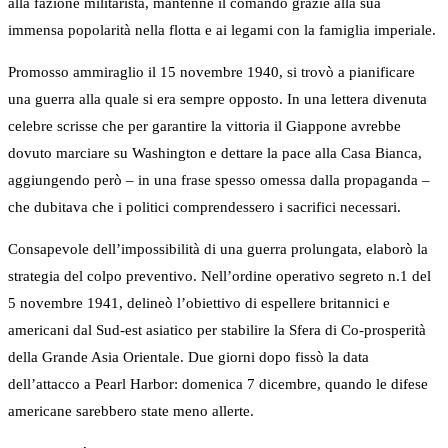
alla fazione militarista, mantenne il comando grazie alla sua
immensa popolarità nella flotta e ai legami con la famiglia imperiale.
Promosso ammiraglio il 15 novembre 1940, si trovò a pianificare
una guerra alla quale si era sempre opposto. In una lettera divenuta
celebre scrisse che per garantire la vittoria il Giappone avrebbe
dovuto marciare su Washington e dettare la pace alla Casa Bianca,
aggiungendo però – in una frase spesso omessa dalla propaganda –
che dubitava che i politici comprendessero i sacrifici necessari.
Consapevole dell’impossibilità di una guerra prolungata, elaborò la
strategia del colpo preventivo. Nell’ordine operativo segreto n.1 del
5 novembre 1941, delineò l’obiettivo di espellere britannici e
americani dal Sud-est asiatico per stabilire la Sfera di Co-prosperità
della Grande Asia Orientale. Due giorni dopo fissò la data
dell’attacco a Pearl Harbor: domenica 7 dicembre, quando le difese
americane sarebbero state meno allerte.