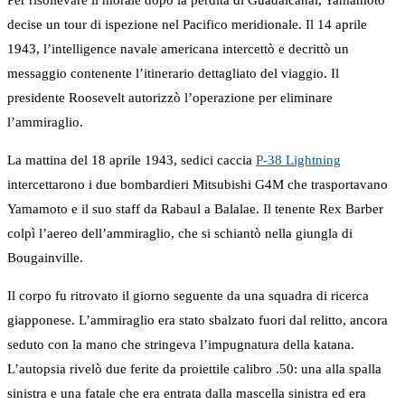
Per risollevare il morale dopo la perdita di Guadalcanal, Yamamoto
decise un tour di ispezione nel Pacifico meridionale. Il 14 aprile
1943, l’intelligence navale americana intercettò e decrittò un
messaggio contenente l’itinerario dettagliato del viaggio. Il
presidente Roosevelt autorizzò l’operazione per eliminare
l’ammiraglio.
La mattina del 18 aprile 1943, sedici caccia
P-38 Lightning
intercettarono i due bombardieri Mitsubishi G4M che trasportavano
Yamamoto e il suo staff da Rabaul a Balalae. Il tenente Rex Barber
colpì l’aereo dell’ammiraglio, che si schiantò nella giungla di
Bougainville.
Il corpo fu ritrovato il giorno seguente da una squadra di ricerca
giapponese. L’ammiraglio era stato sbalzato fuori dal relitto, ancora
seduto con la mano che stringeva l’impugnatura della katana.
L’autopsia rivelò due ferite da proiettile calibro .50: una alla spalla
sinistra e una fatale che era entrata dalla mascella sinistra ed era