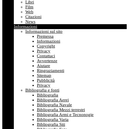
Libri
Film
Web
Citazioni
News
Informazioni
Informazioni sul sito
Premessa
Informazioni
Copyright
Privacy
Contattaci
Avvertenze
Aiutare
Ringraziamenti
Sitemap
Pubblicità
Privacy
Bibliografia e fonti
Bibliografia
Bibliografia Aerei
Bibliografia Navale
Bibliografia Mezzi terrestri
Bibliografia Armi e Tecnonogie
Bibliografia Varia
Bibliografia Siti