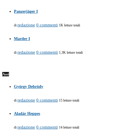
Panzerjäger I
redazione
0 commenti
di
1K letture totali
Marder I
redazione
0 commenti
di
1,3K letture totali
Assi
György Debrödy
redazione
0 commenti
di
15 letture totali
Aladár Heppes
redazione
0 commenti
di
14 letture totali