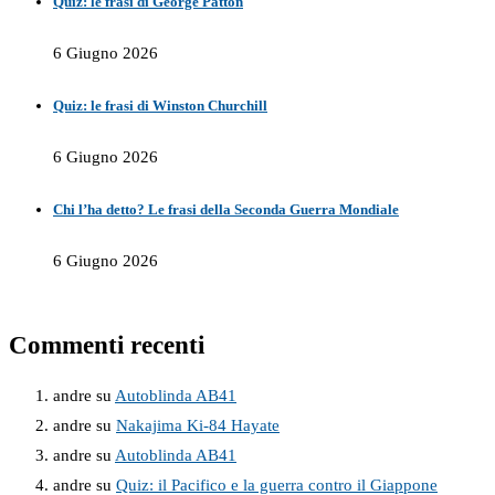
Quiz: le frasi di George Patton
6 Giugno 2026
Quiz: le frasi di Winston Churchill
6 Giugno 2026
Chi l’ha detto? Le frasi della Seconda Guerra Mondiale
6 Giugno 2026
Commenti recenti
andre
su
Autoblinda AB41
andre
su
Nakajima Ki-84 Hayate
andre
su
Autoblinda AB41
andre
su
Quiz: il Pacifico e la guerra contro il Giappone