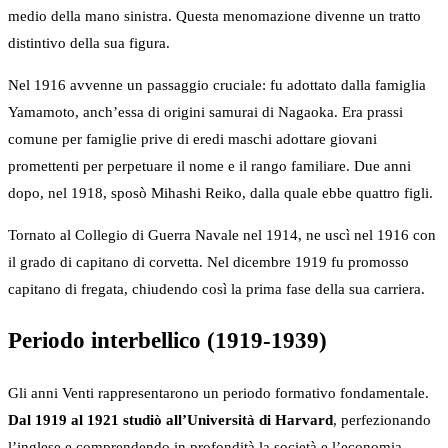
medio della mano sinistra. Questa menomazione divenne un tratto
distintivo della sua figura.
Nel 1916 avvenne un passaggio cruciale: fu adottato dalla famiglia
Yamamoto, anch’essa di origini samurai di Nagaoka. Era prassi
comune per famiglie prive di eredi maschi adottare giovani
promettenti per perpetuare il nome e il rango familiare. Due anni
dopo, nel 1918, sposò Mihashi Reiko, dalla quale ebbe quattro figli.
Tornato al Collegio di Guerra Navale nel 1914, ne uscì nel 1916 con
il grado di capitano di corvetta. Nel dicembre 1919 fu promosso
capitano di fregata, chiudendo così la prima fase della sua carriera.
Periodo interbellico (1919-1939)
Gli anni Venti rappresentarono un periodo formativo fondamentale.
Dal 1919 al 1921 studiò all’Università di Harvard
, perfezionando
l’inglese e comprendendo in profondità la società e l’economia