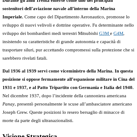
Durante gli anni Trenta emerse come uno dei principali
sostenitori dell’aviazione navale all’interno della Marina
Imperiale.
Come capo del Dipartimento Aeronautico, promosse lo
sviluppo di nuovi velivoli e dottrine operative. Fu determinante nello
sviluppo dei bombardieri medi terrestri Mitsubishi
G3M
e
G4M
,
insistendo su caratteristiche di grande autonomia e capacità di
trasportare siluri, pur accettando compromessi sulla protezione che si
sarebbero rivelati fatali.
Dal 1936 al 1939 servì come viceministro della Marina. In questa
posizione si oppose fermamente all’espansione militare in Cina del
1931 e 1937, e al Patto Tripartito con Germania e Italia del 1940.
Nel dicembre 1937, dopo l’incidente della cannoniera americana
Panay
, presentò personalmente le scuse all’ambasciatore americano
Joseph Grew. Queste posizioni lo resero bersaglio di minacce di
morte da parte degli ultranazionalisti.
Visione Strategica