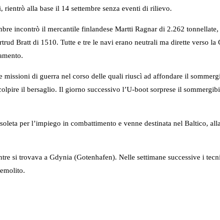
 rientrò alla base il 14 settembre senza eventi di rilievo.
mbre incontrò il mercantile finlandese Martti Ragnar di 2.262 tonnellate, 
trud Bratt di 1510. Tutte e tre le navi erano neutrali ma dirette verso la 
camento.
 missioni di guerra nel corso delle quali riuscì ad affondare il sommergib
a colpire il bersaglio. Il giorno successivo l’U-boot sorprese il sommergi
eta per l’impiego in combattimento e venne destinata nel Baltico, alla
ntre si trovava a Gdynia (Gotenhafen). Nelle settimane successive i tec
emolito.