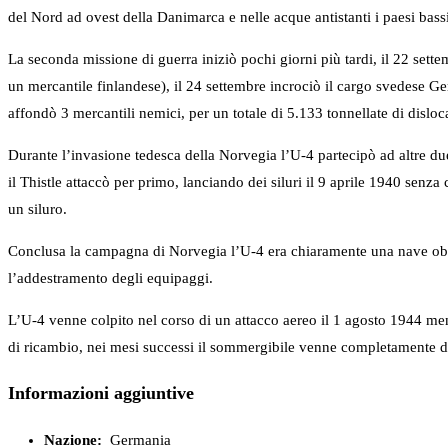
del Nord ad ovest della Danimarca e nelle acque antistanti i paesi bassi,
La seconda missione di guerra iniziò pochi giorni più tardi, il 22 sette
un mercantile finlandese), il 24 settembre incrociò il cargo svedese Ger
affondò 3 mercantili nemici, per un totale di 5.133 tonnellate di dislo
Durante l’invasione tedesca della Norvegia l’U-4 partecipò ad altre due
il Thistle attaccò per primo, lanciando dei siluri il 9 aprile 1940 senz
un siluro.
Conclusa la campagna di Norvegia l’U-4 era chiaramente una nave obsol
l’addestramento degli equipaggi.
L’U-4 venne colpito nel corso di un attacco aereo il 1 agosto 1944 me
di ricambio, nei mesi successi il sommergibile venne completamente d
Informazioni aggiuntive
Nazione:
Germania