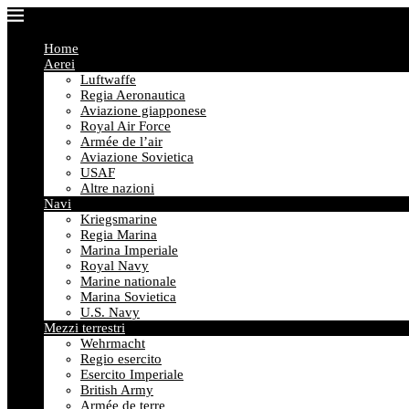
Home
Aerei
Luftwaffe
Regia Aeronautica
Aviazione giapponese
Royal Air Force
Armée de l’air
Aviazione Sovietica
USAF
Altre nazioni
Navi
Kriegsmarine
Regia Marina
Marina Imperiale
Royal Navy
Marine nationale
Marina Sovietica
U.S. Navy
Mezzi terrestri
Wehrmacht
Regio esercito
Esercito Imperiale
British Army
Armée de terre