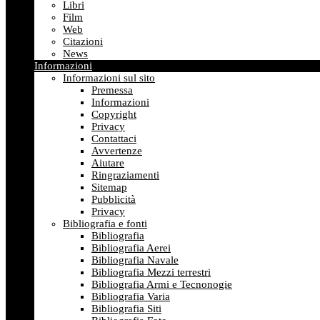
Libri
Film
Web
Citazioni
News
Informazioni
Informazioni sul sito
Premessa
Informazioni
Copyright
Privacy
Contattaci
Avvertenze
Aiutare
Ringraziamenti
Sitemap
Pubblicità
Privacy
Bibliografia e fonti
Bibliografia
Bibliografia Aerei
Bibliografia Navale
Bibliografia Mezzi terrestri
Bibliografia Armi e Tecnonogie
Bibliografia Varia
Bibliografia Siti