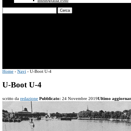
Bibliografia Foto
Cerca
Home
-
Navi
-
U-Boot U-4
U-Boot U-4
scritto da
redazione
Pubblicato:
24 Novembre 2019
Ultimo aggiorna