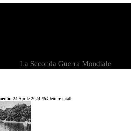
La Seconda Guerra Mondiale
mento:
24 Aprile 2024
684
letture totali