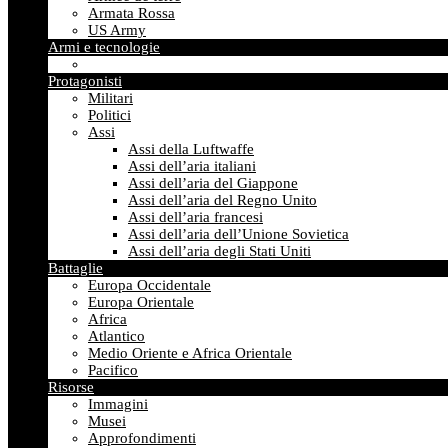
Armata Rossa
US Army
Armi e tecnologie
Protagonisti
Militari
Politici
Assi
Assi della Luftwaffe
Assi dell’aria italiani
Assi dell’aria del Giappone
Assi dell’aria del Regno Unito
Assi dell’aria francesi
Assi dell’aria dell’Unione Sovietica
Assi dell’aria degli Stati Uniti
Battaglie
Europa Occidentale
Europa Orientale
Africa
Atlantico
Medio Oriente e Africa Orientale
Pacifico
Risorse
Immagini
Musei
Approfondimenti