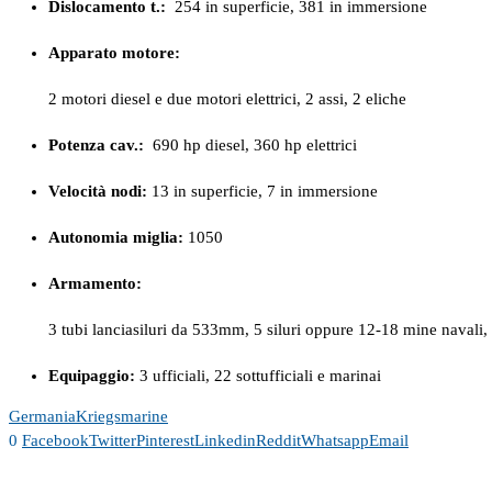
Dislocamento t.:
254 in superficie, 381 in immersione
Apparato motore:
2 motori diesel e due motori elettrici, 2 assi, 2 eliche
Potenza cav.:
690 hp diesel, 360 hp elettrici
Velocità nodi:
13 in superficie, 7 in immersione
Autonomia miglia:
1050
Armamento:
3 tubi lanciasiluri da 533mm, 5 siluri oppure 12-18 mine navali
Equipaggio:
3 ufficiali, 22 sottufficiali e marinai
Germania
Kriegsmarine
0
Facebook
Twitter
Pinterest
Linkedin
Reddit
Whatsapp
Email