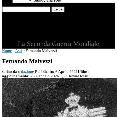
Bibliografia Foto
Cerca
La Seconda Guerra Mondiale
Home
-
Assi
-
Fernando Malvezzi
Fernando Malvezzi
scritto da
redazione
Pubblicato:
6 Aprile 2021
Ultimo
aggiornamento:
25 Gennaio 2026
1,2K
letture totali