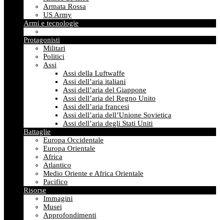
Armata Rossa
US Army
Armi e tecnologie
Protagonisti
Militari
Politici
Assi
Assi della Luftwaffe
Assi dell’aria italiani
Assi dell’aria del Giappone
Assi dell’aria del Regno Unito
Assi dell’aria francesi
Assi dell’aria dell’Unione Sovietica
Assi dell’aria degli Stati Uniti
Battaglie
Europa Occidentale
Europa Orientale
Africa
Atlantico
Medio Oriente e Africa Orientale
Pacifico
Risorse
Immagini
Musei
Approfondimenti