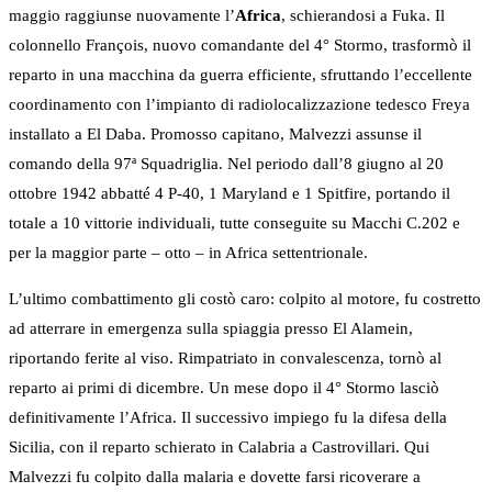
maggio raggiunse nuovamente l’
Africa
, schierandosi a Fuka. Il
colonnello François, nuovo comandante del 4° Stormo, trasformò il
reparto in una macchina da guerra efficiente, sfruttando l’eccellente
coordinamento con l’impianto di radiolocalizzazione tedesco Freya
installato a El Daba. Promosso capitano, Malvezzi assunse il
comando della 97ª Squadriglia. Nel periodo dall’8 giugno al 20
ottobre 1942 abbatté 4 P-40, 1 Maryland e 1 Spitfire, portando il
totale a 10 vittorie individuali, tutte conseguite su Macchi C.202 e
per la maggior parte – otto – in Africa settentrionale.
L’ultimo combattimento gli costò caro: colpito al motore, fu costretto
ad atterrare in emergenza sulla spiaggia presso El Alamein,
riportando ferite al viso. Rimpatriato in convalescenza, tornò al
reparto ai primi di dicembre. Un mese dopo il 4° Stormo lasciò
definitivamente l’Africa. Il successivo impiego fu la difesa della
Sicilia, con il reparto schierato in Calabria a Castrovillari. Qui
Malvezzi fu colpito dalla malaria e dovette farsi ricoverare a