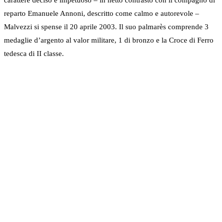
carattere deciso e impetuoso – in netto contrasto con il compagno di
reparto Emanuele Annoni, descritto come calmo e autorevole –
Malvezzi si spense il 20 aprile 2003. Il suo palmarès comprende 3
medaglie d’argento al valor militare, 1 di bronzo e la Croce di Ferro
tedesca di II classe.