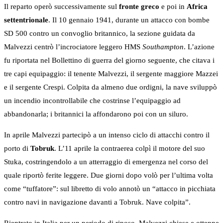
Il reparto operò successivamente sul
fronte greco
e poi in
Africa
settentrionale
. Il 10 gennaio 1941, durante un attacco con bombe
SD 500 contro un convoglio britannico, la sezione guidata da
Malvezzi centrò l’incrociatore leggero HMS
Southampton
. L’azione
fu riportata nel Bollettino di guerra del giorno seguente, che citava i
tre capi equipaggio: il tenente Malvezzi, il sergente maggiore Mazzei
e il sergente Crespi. Colpita da almeno due ordigni, la nave sviluppò
un incendio incontrollabile che costrinse l’equipaggio ad
abbandonarla; i britannici la affondarono poi con un siluro.
In aprile Malvezzi partecipò a un intenso ciclo di attacchi contro il
porto di
Tobruk
. L’11 aprile la contraerea colpì il motore del suo
Stuka, costringendolo a un atterraggio di emergenza nel corso del
quale riportò ferite leggere. Due giorni dopo volò per l’ultima volta
come “tuffatore”: sul libretto di volo annotò un “attacco in picchiata
contro navi in navigazione davanti a Tobruk. Nave colpita”.