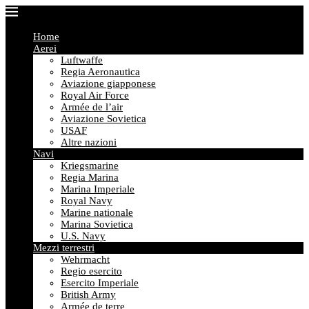
Home
Aerei
Luftwaffe
Regia Aeronautica
Aviazione giapponese
Royal Air Force
Armée de l’air
Aviazione Sovietica
USAF
Altre nazioni
Navi
Kriegsmarine
Regia Marina
Marina Imperiale
Royal Navy
Marine nationale
Marina Sovietica
U.S. Navy
Mezzi terrestri
Wehrmacht
Regio esercito
Esercito Imperiale
British Army
Armée de terre