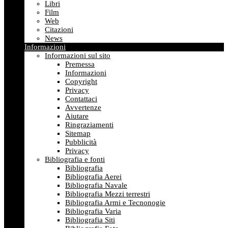
Libri
Film
Web
Citazioni
News
Informazioni
Informazioni sul sito
Premessa
Informazioni
Copyright
Privacy
Contattaci
Avvertenze
Aiutare
Ringraziamenti
Sitemap
Pubblicità
Privacy
Bibliografia e fonti
Bibliografia
Bibliografia Aerei
Bibliografia Navale
Bibliografia Mezzi terrestri
Bibliografia Armi e Tecnonogie
Bibliografia Varia
Bibliografia Siti