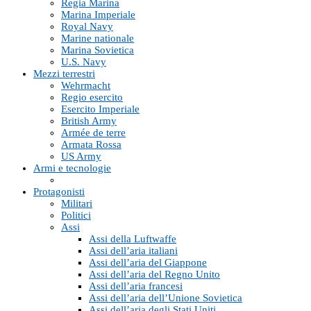
Regia Marina
Marina Imperiale
Royal Navy
Marine nationale
Marina Sovietica
U.S. Navy
Mezzi terrestri
Wehrmacht
Regio esercito
Esercito Imperiale
British Army
Armée de terre
Armata Rossa
US Army
Armi e tecnologie
Protagonisti
Militari
Politici
Assi
Assi della Luftwaffe
Assi dell’aria italiani
Assi dell’aria del Giappone
Assi dell’aria del Regno Unito
Assi dell’aria francesi
Assi dell’aria dell’Unione Sovietica
Assi dell’aria degli Stati Uniti