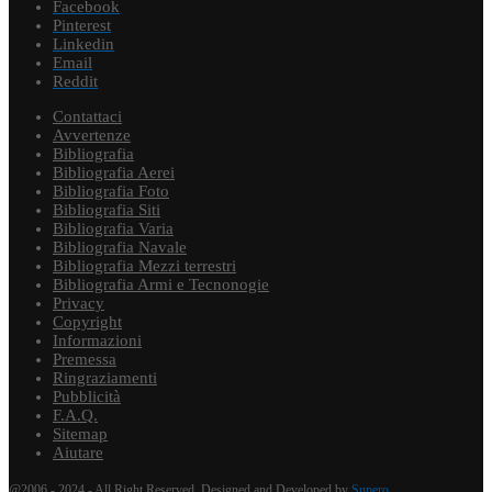
Facebook
Pinterest
Linkedin
Email
Reddit
Contattaci
Avvertenze
Bibliografia
Bibliografia Aerei
Bibliografia Foto
Bibliografia Siti
Bibliografia Varia
Bibliografia Navale
Bibliografia Mezzi terrestri
Bibliografia Armi e Tecnonogie
Privacy
Copyright
Informazioni
Premessa
Ringraziamenti
Pubblicità
F.A.Q.
Sitemap
Aiutare
@2006 - 2024 - All Right Reserved. Designed and Developed by
Supero