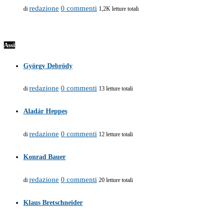
redazione
0 commenti
di
1,2K letture totali
Assi
György Debrödy
redazione
0 commenti
di
13 letture totali
Aladár Heppes
redazione
0 commenti
di
12 letture totali
Konrad Bauer
redazione
0 commenti
di
20 letture totali
Klaus Bretschneider