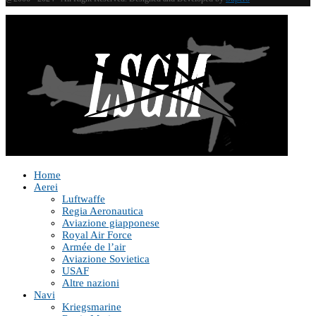
Home
Aerei
Luftwaffe
Regia Aeronautica
Aviazione giapponese
Royal Air Force
Armée de l’air
Aviazione Sovietica
USAF
Altre nazioni
Navi
Kriegsmarine