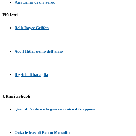
Anatomia di un aereo
Più letti
Rolls Royce Griffon
Adolf Hitler uomo dell’anno
Il grido di battaglia
Ultimi articoli
Quiz: il Pacifico e la guerra contro il Giappone
Quiz: le frasi di Benito Mussolini