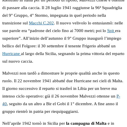
Rientrato in Italia per un periodo di riposo, Malvezzi chiese e ottenne
di passare alla caccia. Il 28 luglio 1941 raggiunse la 96ª Squadriglia
del 9° Gruppo, 4° Stormo, impegnata in quel periodo nella
transizione sul
Macchi C.202
. Il nuovo velivolo lo entusiasmò: nelle
sue parole era “padrone del cielo fino ai 7000 metri; poi lo
Spit
era
superiore”. All’inizio dell’autunno il 9° Gruppo inaugurò l’impiego
bellico del Folgore: il 30 settembre il tenente Frigerio abbatté un
Hurricane
al largo della Sicilia, segnando la prima vittoria del reparto
sul nuovo caccia.
Malvezzi non tardò a dimostrare le proprie qualità anche in questo
ruolo. Il 22 novembre 1941 abbatté due Hurricane nei cieli di Malta.
Il giorno successivo il reparto si trasferì in Libia per un breve ma
intenso ciclo operativo: già il 26 novembre Malvezzi ottenne un
P-
40
, seguito da un altro a Bir el Gobi il 1° dicembre. A fine anno il
gruppo rientrò in patria per riequipaggiarsi.
Nell’aprile 1942 tornò in Sicilia per
la campagna di Malta
e in