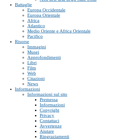
Battaglie
Europa Occidentale
Europa Orientale
Africa
Atlantico
Medio Oriente e Africa Orientale
Pacifico
Risorse
Immagini
Musei
Approfondimenti
Libri
Film
Web
Citazioni
News
Informazioni
Informazioni sul sito
Premessa
Informazioni
Copyright
Privacy
Contattaci
Avvertenze
Aiutare
Ringraziamenti