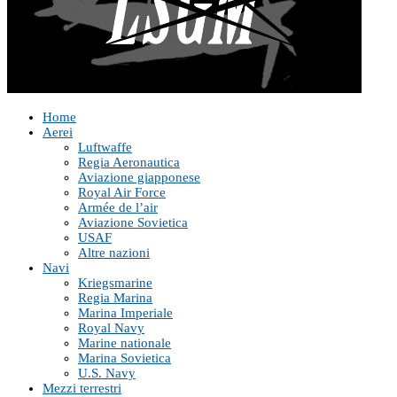
Home
Aerei
Luftwaffe
Regia Aeronautica
Aviazione giapponese
Royal Air Force
Armée de l’air
Aviazione Sovietica
USAF
Altre nazioni
Navi
Kriegsmarine
Regia Marina
Marina Imperiale
Royal Navy
Marine nationale
Marina Sovietica
U.S. Navy
Mezzi terrestri