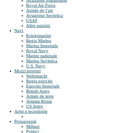
Aviazione giapponese
Royal Air Force
Armée de l’air
Aviazione Sovietica
USAF
Altre nazioni
Navi
Kriegsmarine
Regia Marina
Marina Imperiale
Royal Navy
Marine nationale
Marina Sovietica
U.S. Navy
Mezzi terrestri
Wehrmacht
Regio esercito
Esercito Imperiale
British Army
Armée de terre
Armata Rossa
US Army
Armi e tecnologie
Protagonisti
Militari
Politici