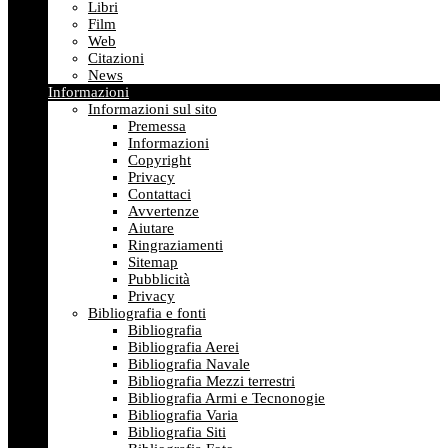
Libri
Film
Web
Citazioni
News
Informazioni
Informazioni sul sito
Premessa
Informazioni
Copyright
Privacy
Contattaci
Avvertenze
Aiutare
Ringraziamenti
Sitemap
Pubblicità
Privacy
Bibliografia e fonti
Bibliografia
Bibliografia Aerei
Bibliografia Navale
Bibliografia Mezzi terrestri
Bibliografia Armi e Tecnonogie
Bibliografia Varia
Bibliografia Siti