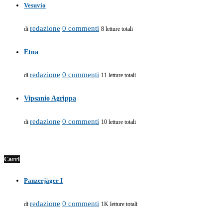
Vesuvio
redazione
0 commenti
di
8 letture totali
Etna
redazione
0 commenti
di
11 letture totali
Vipsanio Agrippa
redazione
0 commenti
di
10 letture totali
Carri
Panzerjäger I
redazione
0 commenti
di
1K letture totali