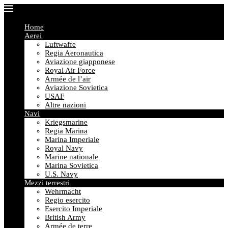
Home
Aerei
Luftwaffe
Regia Aeronautica
Aviazione giapponese
Royal Air Force
Armée de l’air
Aviazione Sovietica
USAF
Altre nazioni
Navi
Kriegsmarine
Regia Marina
Marina Imperiale
Royal Navy
Marine nationale
Marina Sovietica
U.S. Navy
Mezzi terrestri
Wehrmacht
Regio esercito
Esercito Imperiale
British Army
Armée de terre