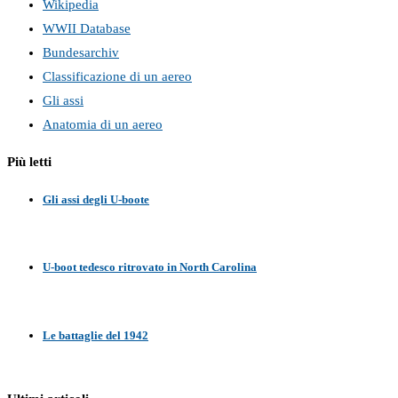
Wikipedia
WWII Database
Bundesarchiv
Classificazione di un aereo
Gli assi
Anatomia di un aereo
Più letti
Gli assi degli U-boote
U-boot tedesco ritrovato in North Carolina
Le battaglie del 1942