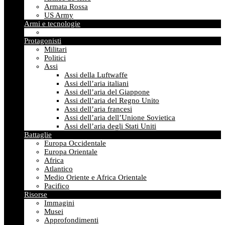
Armata Rossa
US Army
Armi e tecnologie
Protagonisti
Militari
Politici
Assi
Assi della Luftwaffe
Assi dell’aria italiani
Assi dell’aria del Giappone
Assi dell’aria del Regno Unito
Assi dell’aria francesi
Assi dell’aria dell’Unione Sovietica
Assi dell’aria degli Stati Uniti
Battaglie
Europa Occidentale
Europa Orientale
Africa
Atlantico
Medio Oriente e Africa Orientale
Pacifico
Risorse
Immagini
Musei
Approfondimenti