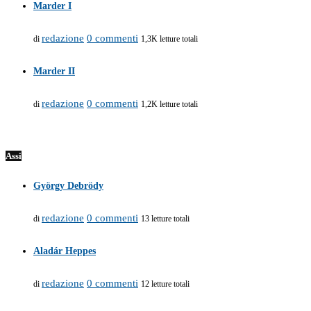
Marder I
redazione
0 commenti
di
1,3K letture totali
Marder II
redazione
0 commenti
di
1,2K letture totali
Assi
György Debrödy
redazione
0 commenti
di
13 letture totali
Aladár Heppes
redazione
0 commenti
di
12 letture totali