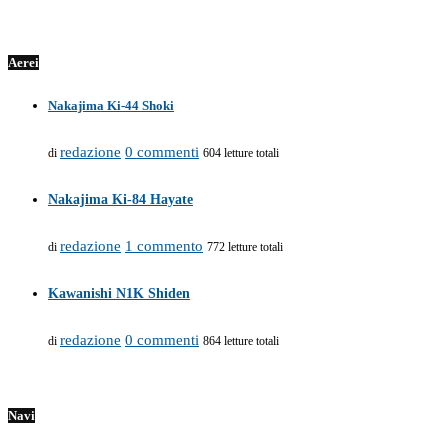
Aerei
Nakajima Ki-44 Shoki
redazione
0 commenti
di
604 letture totali
Nakajima Ki-84 Hayate
redazione
1 commento
di
772 letture totali
Kawanishi N1K Shiden
redazione
0 commenti
di
864 letture totali
Navi