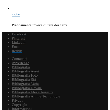
andre
Praticamente invece di fare dei carri…
Facebook
Pinterest
Linkedin
Email
Reddit
Contattaci
Avvertenze
Bibliografia
Bibliografia Aerei
Bibliografia Foto
Bibliografia Siti
Bibliografia Varia
Bibliografia Navale
Bibliografia Mezzi terrestri
Bibliografia Armi e Tecnonogie
Privacy
Copyright
Informazioni