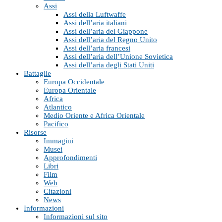
Assi
Assi della Luftwaffe
Assi dell’aria italiani
Assi dell’aria del Giappone
Assi dell’aria del Regno Unito
Assi dell’aria francesi
Assi dell’aria dell’Unione Sovietica
Assi dell’aria degli Stati Uniti
Battaglie
Europa Occidentale
Europa Orientale
Africa
Atlantico
Medio Oriente e Africa Orientale
Pacifico
Risorse
Immagini
Musei
Approfondimenti
Libri
Film
Web
Citazioni
News
Informazioni
Informazioni sul sito