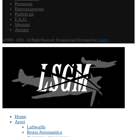
Premessa
Ringraziamenti
Pubblicità
F.A.Q.
Sitemap
Aiutare
@2006 - 2024 - All Right Reserved. Designed and Developed by
Supero
Home
Aerei
Luftwaffe
Regia Aeronautica