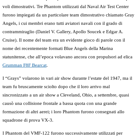
voli dimostrativi. Tre Phantom utilizzati dal Naval Air Test Center
furono impiegati da un particolare team dimostrativo chiamato Gray
Angels, i cui membri erano tutti aviatori navali con il grado di
contrammiraglio (Daniel V. Gallery, Apollo Soucek e Edgar A.
Cruise). Il nome del team era un evidente gioco di parole con il
nome dei recentemente formati Blue Angels della Marina
statunitense, che all’epoca volavano ancora con propulsori ad elica
Grumman F8F Bearcat
.
I “Grays” volarono in vari air show durante l’estate del 1947, ma il
team fu bruscamente sciolto dopo che il loro arrivo mal
sincronizzato a un air show a Cleveland, Ohio, a settembre, quasi
causò una collisione frontale a bassa quota con una grande
formazione di altri aerei; i loro Phantom furono consegnati allo
squadrone di prova VX-3.
I Phantom del VMF-122 furono successivamente utilizzati per