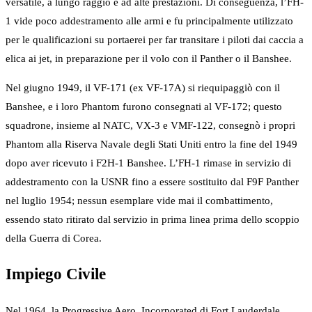
versatile, a lungo raggio e ad alte prestazioni. Di conseguenza, l’FH-
1 vide poco addestramento alle armi e fu principalmente utilizzato
per le qualificazioni su portaerei per far transitare i piloti dai caccia a
elica ai jet, in preparazione per il volo con il Panther o il Banshee.
Nel giugno 1949, il VF-171 (ex VF-17A) si riequipaggiò con il
Banshee, e i loro Phantom furono consegnati al VF-172; questo
squadrone, insieme al NATC, VX-3 e VMF-122, consegnò i propri
Phantom alla Riserva Navale degli Stati Uniti entro la fine del 1949
dopo aver ricevuto i F2H-1 Banshee. L’FH-1 rimase in servizio di
addestramento con la USNR fino a essere sostituito dal F9F Panther
nel luglio 1954; nessun esemplare vide mai il combattimento,
essendo stato ritirato dal servizio in prima linea prima dello scoppio
della Guerra di Corea.
Impiego Civile
Nel 1964, la Progressive Aero, Incorporated di Fort Lauderdale,