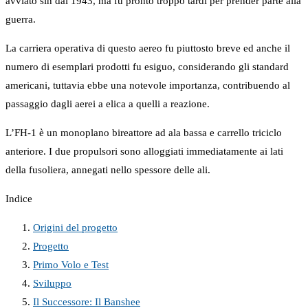
avviato sin dal 1943, ma fu pronto troppo tardi per prender parte alla
guerra.
La carriera operativa di questo aereo fu piuttosto breve ed anche il
numero di esemplari prodotti fu esiguo, considerando gli standard
americani, tuttavia ebbe una notevole importanza, contribuendo al
passaggio dagli aerei a elica a quelli a reazione.
L’FH-1 è un monoplano bireattore ad ala bassa e carrello triciclo
anteriore. I due propulsori sono alloggiati immediatamente ai lati
della fusoliera, annegati nello spessore delle ali.
Indice
Origini del progetto
Progetto
Primo Volo e Test
Sviluppo
Il Successore: Il Banshee