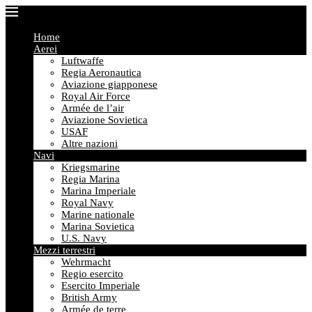
Home
Aerei
Luftwaffe
Regia Aeronautica
Aviazione giapponese
Royal Air Force
Armée de l’air
Aviazione Sovietica
USAF
Altre nazioni
Navi
Kriegsmarine
Regia Marina
Marina Imperiale
Royal Navy
Marine nationale
Marina Sovietica
U.S. Navy
Mezzi terrestri
Wehrmacht
Regio esercito
Esercito Imperiale
British Army
Armée de terre