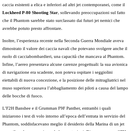
caccia esistenti a elica e inferiori ad altri jet contemporanei, come il
Lockheed P-80 Shooting Star
, sollevando preoccupazioni sul fatto
che il Phantom sarebbe stato surclassato dai futuri jet nemici che
avrebbe potuto presto affrontare.
Inoltre, l’esperienza recente nella Seconda Guerra Mondiale aveva
dimostrato il valore dei caccia navali che potevano svolgere anche il
ruolo di cacciabombardieri, una capacità che mancava al Phantom.
Infine, l’aereo presentava alcune carenze progettuali: la sua avionica
di navigazione era scadente, non poteva ospitare i seggiolini
eiettabili di nuova concezione, e la posizione delle mitragliatrici nel
muso superiore causava l’abbagliamento dei piloti a causa del lampo
delle bocche di fuoco.
L’F2H Banshee e il Grumman F9F Panther, entrambi i quali
iniziarono i test di volo intorno all’epoca dell’entrata in servizio del
Phantom, soddisfacevano meglio il desiderio della Marina di un jet