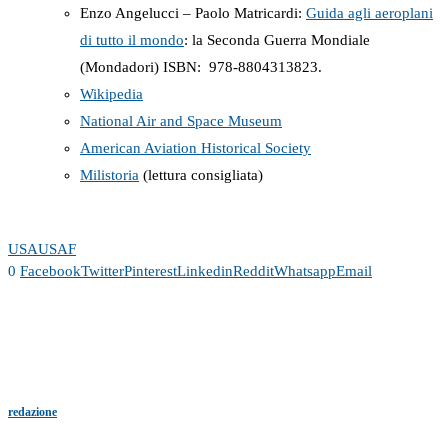
Enzo Angelucci – Paolo Matricardi:
Guida agli aeroplani
di tutto il mondo
: la Seconda Guerra Mondiale
(Mondadori) ISBN: ‎ 978-8804313823.
Wikipedia
National Air and Space Museum
American Aviation Historical Society
Milistoria
(lettura consigliata)
USA
USAF
0
Facebook
Twitter
Pinterest
Linkedin
Reddit
Whatsapp
Email
redazione