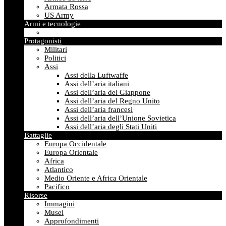
Armata Rossa
US Army
Armi e tecnologie
Protagonisti
Militari
Politici
Assi
Assi della Luftwaffe
Assi dell’aria italiani
Assi dell’aria del Giappone
Assi dell’aria del Regno Unito
Assi dell’aria francesi
Assi dell’aria dell’Unione Sovietica
Assi dell’aria degli Stati Uniti
Battaglie
Europa Occidentale
Europa Orientale
Africa
Atlantico
Medio Oriente e Africa Orientale
Pacifico
Risorse
Immagini
Musei
Approfondimenti