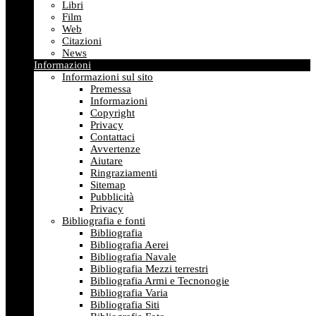
Libri
Film
Web
Citazioni
News
Informazioni
Informazioni sul sito
Premessa
Informazioni
Copyright
Privacy
Contattaci
Avvertenze
Aiutare
Ringraziamenti
Sitemap
Pubblicità
Privacy
Bibliografia e fonti
Bibliografia
Bibliografia Aerei
Bibliografia Navale
Bibliografia Mezzi terrestri
Bibliografia Armi e Tecnonogie
Bibliografia Varia
Bibliografia Siti