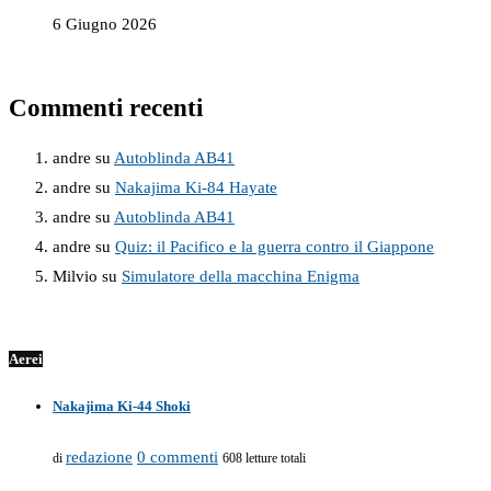
6 Giugno 2026
Commenti recenti
andre
su
Autoblinda AB41
andre
su
Nakajima Ki-84 Hayate
andre
su
Autoblinda AB41
andre
su
Quiz: il Pacifico e la guerra contro il Giappone
Milvio
su
Simulatore della macchina Enigma
Aerei
Nakajima Ki-44 Shoki
redazione
0 commenti
di
608 letture totali