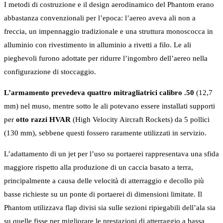
I metodi di costruzione e il design aerodinamico del Phantom erano
abbastanza convenzionali per l’epoca: l’aereo aveva ali non a
freccia, un impennaggio tradizionale e una struttura monoscocca in
alluminio con rivestimento in alluminio a rivetti a filo. Le ali
pieghevoli furono adottate per ridurre l’ingombro dell’aereo nella
configurazione di stoccaggio.
L’armamento prevedeva quattro mitragliatrici calibro .50
(12,7
mm) nel muso, mentre sotto le ali potevano essere installati supporti
per
otto razzi HVAR
(High Velocity Aircraft Rockets) da 5 pollici
(130 mm), sebbene questi fossero raramente utilizzati in servizio.
L’adattamento di un jet per l’uso su portaerei rappresentava una sfida
maggiore rispetto alla produzione di un caccia basato a terra,
principalmente a causa delle velocità di atterraggio e decollo più
basse richieste su un ponte di portaerei di dimensioni limitate. Il
Phantom utilizzava flap divisi sia sulle sezioni ripiegabili dell’ala sia
su quelle fisse per migliorare le prestazioni di atterraggio a bassa