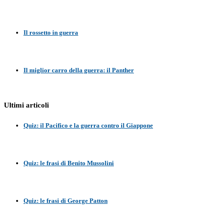
Il rossetto in guerra
Il miglior carro della guerra: il Panther
Ultimi articoli
Quiz: il Pacifico e la guerra contro il Giappone
Quiz: le frasi di Benito Mussolini
Quiz: le frasi di George Patton