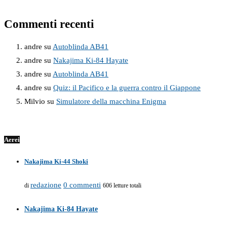
Commenti recenti
andre
su
Autoblinda AB41
andre
su
Nakajima Ki-84 Hayate
andre
su
Autoblinda AB41
andre
su
Quiz: il Pacifico e la guerra contro il Giappone
Milvio
su
Simulatore della macchina Enigma
Aerei
Nakajima Ki-44 Shoki
redazione
0 commenti
di
606 letture totali
Nakajima Ki-84 Hayate