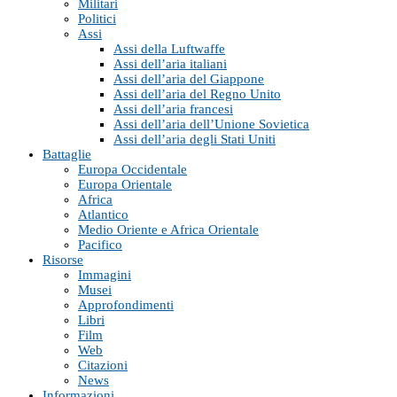
Militari
Politici
Assi
Assi della Luftwaffe
Assi dell’aria italiani
Assi dell’aria del Giappone
Assi dell’aria del Regno Unito
Assi dell’aria francesi
Assi dell’aria dell’Unione Sovietica
Assi dell’aria degli Stati Uniti
Battaglie
Europa Occidentale
Europa Orientale
Africa
Atlantico
Medio Oriente e Africa Orientale
Pacifico
Risorse
Immagini
Musei
Approfondimenti
Libri
Film
Web
Citazioni
News
Informazioni