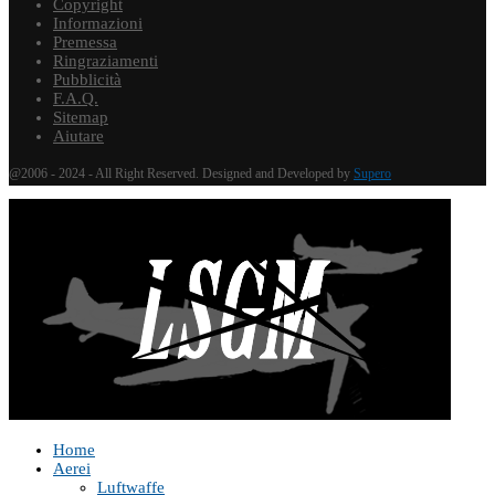
Copyright
Informazioni
Premessa
Ringraziamenti
Pubblicità
F.A.Q.
Sitemap
Aiutare
@2006 - 2024 - All Right Reserved. Designed and Developed by
Supero
Home
Aerei
Luftwaffe