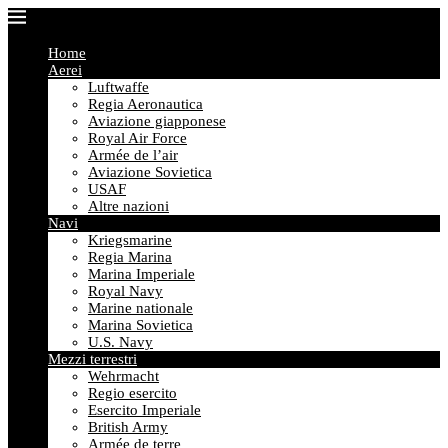
Home
Aerei
Luftwaffe
Regia Aeronautica
Aviazione giapponese
Royal Air Force
Armée de l’air
Aviazione Sovietica
USAF
Altre nazioni
Navi
Kriegsmarine
Regia Marina
Marina Imperiale
Royal Navy
Marine nationale
Marina Sovietica
U.S. Navy
Mezzi terrestri
Wehrmacht
Regio esercito
Esercito Imperiale
British Army
Armée de terre