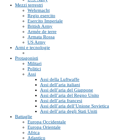
Mezzi terrestri
Wehrmacht
Regio esercito
Esercito Imperiale
British Army
Armée de terre
Armata Rossa
US Army
Armi e tecnologie
Protagonisti
Militari
Politici
Assi
Assi della Luftwaffe
Assi dell’aria italiani
Assi dell’aria del Giappone
Assi dell’aria del Regno Unito
Assi dell’aria francesi
Assi dell’aria dell’Unione Sovietica
Assi dell’aria degli Stati Uniti
Battaglie
Europa Occidentale
Europa Orientale
Africa
Atlantico