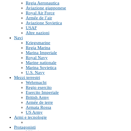
Regia Aeronautica
Aviazione giapponese
Royal Air Force
Armée de l’air
Aviazione Sovietica
USAF
Altre nazioni
Navi
Kriegsmarine
Regia Marina
Marina Imperiale
Royal Navy
Marine nationale
Marina Sovietica
U.S. Navy
Mezzi terrestri
Wehrmacht
Regio esercito
Esercito Imperiale
British Army
Armée de terre
Armata Rossa
US Army
Armi e tecnologie
Protagonisti