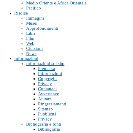
Medio Oriente e Africa Orientale
Pacifico
Risorse
Immagini
Musei
Approfondimenti
Libri
Film
Web
Citazioni
News
Informazioni
Informazioni sul sito
Premessa
Informazioni
Copyright
Privacy
Contattaci
Avvertenze
Aiutare
Ringraziamenti
Sitemap
Pubblicità
Privacy
Bibliografia e fonti
Bibliografia