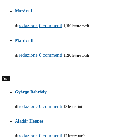
Marder I
redazione
0 commenti
di
1,3K letture totali
Marder II
redazione
0 commenti
di
1,2K letture totali
Assi
György Debrödy
redazione
0 commenti
di
13 letture totali
Aladár Heppes
redazione
0 commenti
di
12 letture totali