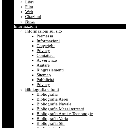
Libri
Film
Web
Citazioni
News
Informazioni
Informazioni sul sito
Premessa
Informazioni
Copyright
Privacy
Contattaci
Avvertenze
Aiutare
Ringraziamenti
Sitemap
Pubblicità
Privacy
Bibliografia e fonti
Bibliografia
Bibliografia Aerei
Bibliografia Navale
Bibliografia Mezzi terrestri
Bibliografia Armi e Tecnonogie
Bibliografia Varia
Bibliografia Siti