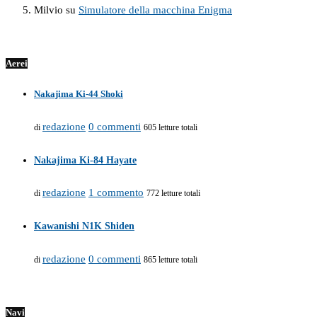
Milvio
su
Simulatore della macchina Enigma
Aerei
Nakajima Ki-44 Shoki
redazione
0 commenti
di
605 letture totali
Nakajima Ki-84 Hayate
redazione
1 commento
di
772 letture totali
Kawanishi N1K Shiden
redazione
0 commenti
di
865 letture totali
Navi