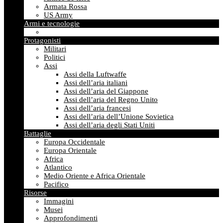
Armata Rossa
US Army
Armi e tecnologie
Protagonisti
Militari
Politici
Assi
Assi della Luftwaffe
Assi dell’aria italiani
Assi dell’aria del Giappone
Assi dell’aria del Regno Unito
Assi dell’aria francesi
Assi dell’aria dell’Unione Sovietica
Assi dell’aria degli Stati Uniti
Battaglie
Europa Occidentale
Europa Orientale
Africa
Atlantico
Medio Oriente e Africa Orientale
Pacifico
Risorse
Immagini
Musei
Approfondimenti