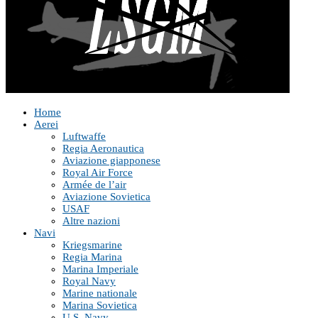
Home
Aerei
Luftwaffe
Regia Aeronautica
Aviazione giapponese
Royal Air Force
Armée de l’air
Aviazione Sovietica
USAF
Altre nazioni
Navi
Kriegsmarine
Regia Marina
Marina Imperiale
Royal Navy
Marine nationale
Marina Sovietica
U.S. Navy