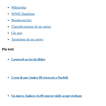
Wikipedia
WWII Database
Bundesarchiv
Classificazione di un aereo
Gli assi
Anatomia di un aereo
Più letti
I generali uccisi da Hitler
I resti di uno Junker 88 ritrovati a Norfolk
Un nuovo Junkers Ju 88 emerge dalle acque siciliane