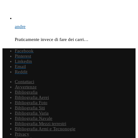
andre
Praticamente invece di fare dei carri…
Facebook
Pinterest
Linkedin
Email
Reddit
Contattaci
Avvertenze
Bibliografia
Bibliografia Aerei
Bibliografia Foto
Bibliografia Siti
Bibliografia Varia
Bibliografia Navale
Bibliografia Mezzi terrestri
Bibliografia Armi e Tecnonogie
Privacy