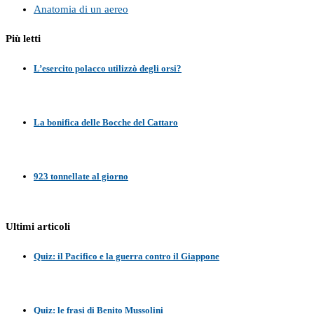
Anatomia di un aereo
Più letti
L’esercito polacco utilizzò degli orsi?
La bonifica delle Bocche del Cattaro
923 tonnellate al giorno
Ultimi articoli
Quiz: il Pacifico e la guerra contro il Giappone
Quiz: le frasi di Benito Mussolini