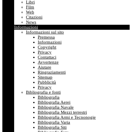
Libri
Film
Web
Citazioni
News
Informazioni
Informazioni sul sito
Premessa
Informazioni
Copyright
Privacy
Contattaci
Avvertenze
Aiutare
Ringraziamenti
Sitemap
Pubblicità
Privacy
Bibliografia e fonti
Bibliografia
Bibliografia Aerei
Bibliografia Navale
Bibliografia Mezzi terrestri
Bibliografia Armi e Tecnonogie
Bibliografia Varia
Bibliografia Siti