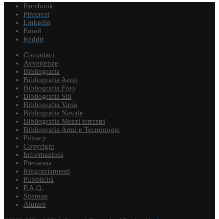
Facebook
Pinterest
Linkedin
Email
Reddit
Contattaci
Avvertenze
Bibliografia
Bibliografia Aerei
Bibliografia Foto
Bibliografia Siti
Bibliografia Varia
Bibliografia Navale
Bibliografia Mezzi terrestri
Bibliografia Armi e Tecnonogie
Privacy
Copyright
Informazioni
Premessa
Ringraziamenti
Pubblicità
F.A.Q.
Sitemap
Aiutare