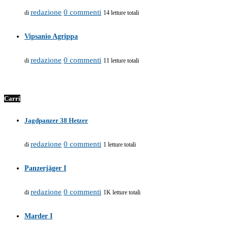
redazione
0 commenti
di
14 letture totali
Vipsanio Agrippa
redazione
0 commenti
di
11 letture totali
Carri
Jagdpanzer 38 Hetzer
redazione
0 commenti
di
1 letture totali
Panzerjäger I
redazione
0 commenti
di
1K letture totali
Marder I