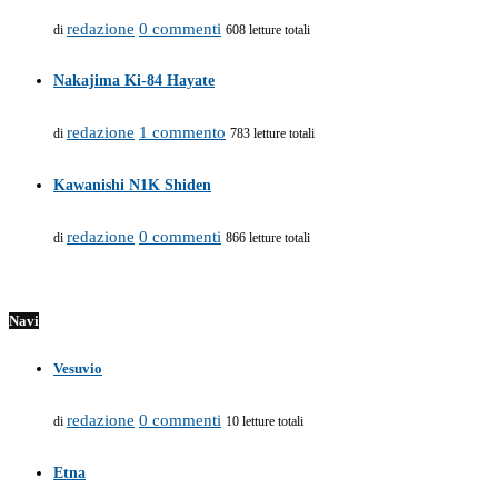
redazione
0 commenti
di
608 letture totali
Nakajima Ki-84 Hayate
redazione
1 commento
di
783 letture totali
Kawanishi N1K Shiden
redazione
0 commenti
di
866 letture totali
Navi
Vesuvio
redazione
0 commenti
di
10 letture totali
Etna