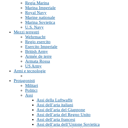
Regia Marina
Marina Imperiale
Royal Navy
Marine nationale
Marina Sovietica
U.S. Navy
Mezzi terrestri
Wehrmacht
Regio esercito
Esercito Imperiale
British Army
Armée de terre
Armata Rossa
US Army
Armi e tecnologie
Protagonisti
Militari
Politici
Assi
Assi della Luftwaffe
Assi dell’aria italiani
Assi dell’aria del Giappone
Assi dell’aria del Regno Unito
Assi dell’aria francesi
Assi dell’aria dell’Unione Sovietica