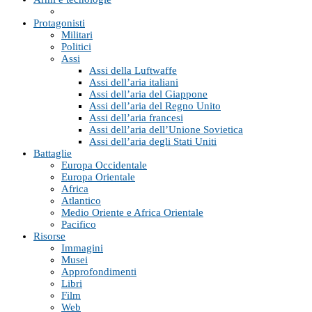
Protagonisti
Militari
Politici
Assi
Assi della Luftwaffe
Assi dell’aria italiani
Assi dell’aria del Giappone
Assi dell’aria del Regno Unito
Assi dell’aria francesi
Assi dell’aria dell’Unione Sovietica
Assi dell’aria degli Stati Uniti
Battaglie
Europa Occidentale
Europa Orientale
Africa
Atlantico
Medio Oriente e Africa Orientale
Pacifico
Risorse
Immagini
Musei
Approfondimenti
Libri
Film
Web