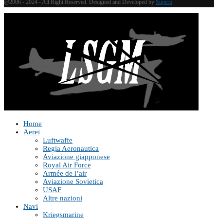
@2006 - 2024 - All Right Reserved. Designed and Developed by
Supero
Home
Aerei
Luftwaffe
Regia Aeronautica
Aviazione giapponese
Royal Air Force
Armée de l’air
Aviazione Sovietica
USAF
Altre nazioni
Navi
Kriegsmarine