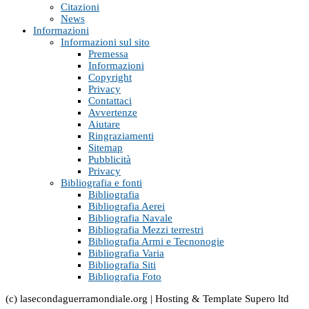
Citazioni
News
Informazioni
Informazioni sul sito
Premessa
Informazioni
Copyright
Privacy
Contattaci
Avvertenze
Aiutare
Ringraziamenti
Sitemap
Pubblicità
Privacy
Bibliografia e fonti
Bibliografia
Bibliografia Aerei
Bibliografia Navale
Bibliografia Mezzi terrestri
Bibliografia Armi e Tecnonogie
Bibliografia Varia
Bibliografia Siti
Bibliografia Foto
(c) lasecondaguerramondiale.org | Hosting & Template Supero ltd