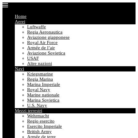
Home
Aerei
Luftwaffe
Regia Aeronautica
Aviazione giapponese
Royal Air Force
Armée de l’air
Aviazione Sovietica
USAF
Altre nazioni
Navi
Kriegsmarine
Regia Marina
Marina Imperiale
Royal Navy
Marine nationale
Marina Sovietica
U.S. Navy
Mezzi terrestri
Wehrmacht
Regio esercito
Esercito Imperiale
British Army
Armée de terre