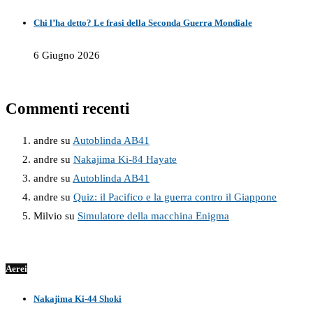
Chi l’ha detto? Le frasi della Seconda Guerra Mondiale
6 Giugno 2026
Commenti recenti
andre
su
Autoblinda AB41
andre
su
Nakajima Ki-84 Hayate
andre
su
Autoblinda AB41
andre
su
Quiz: il Pacifico e la guerra contro il Giappone
Milvio
su
Simulatore della macchina Enigma
Aerei
Nakajima Ki-44 Shoki