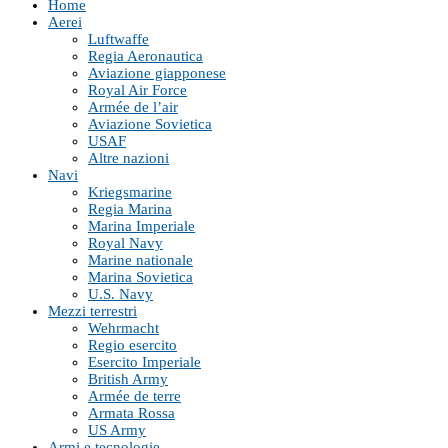
Home
Aerei
Luftwaffe
Regia Aeronautica
Aviazione giapponese
Royal Air Force
Armée de l’air
Aviazione Sovietica
USAF
Altre nazioni
Navi
Kriegsmarine
Regia Marina
Marina Imperiale
Royal Navy
Marine nationale
Marina Sovietica
U.S. Navy
Mezzi terrestri
Wehrmacht
Regio esercito
Esercito Imperiale
British Army
Armée de terre
Armata Rossa
US Army
Armi e tecnologie