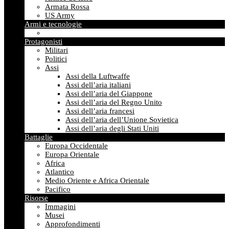
Armata Rossa
US Army
Armi e tecnologie
Protagonisti
Militari
Politici
Assi
Assi della Luftwaffe
Assi dell’aria italiani
Assi dell’aria del Giappone
Assi dell’aria del Regno Unito
Assi dell’aria francesi
Assi dell’aria dell’Unione Sovietica
Assi dell’aria degli Stati Uniti
Battaglie
Europa Occidentale
Europa Orientale
Africa
Atlantico
Medio Oriente e Africa Orientale
Pacifico
Risorse
Immagini
Musei
Approfondimenti