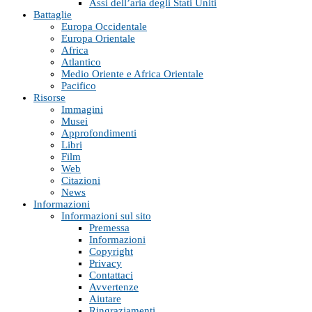
Assi dell’aria degli Stati Uniti
Battaglie
Europa Occidentale
Europa Orientale
Africa
Atlantico
Medio Oriente e Africa Orientale
Pacifico
Risorse
Immagini
Musei
Approfondimenti
Libri
Film
Web
Citazioni
News
Informazioni
Informazioni sul sito
Premessa
Informazioni
Copyright
Privacy
Contattaci
Avvertenze
Aiutare
Ringraziamenti