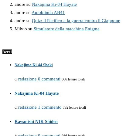
andre
su
Nakajima Ki-84 Hayate
andre
su
Autoblinda AB41
andre
su
Quiz: il Pacifico e la guerra contro il Giappone
Milvio
su
Simulatore della macchina Enigma
Aerei
Nakajima Ki-44 Shoki
redazione
0 commenti
di
606 letture totali
Nakajima Ki-84 Hayate
redazione
1 commento
di
782 letture totali
Kawanishi N1K Shiden
redazione
0 commenti