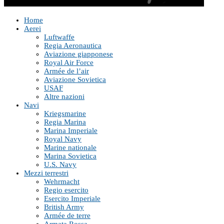
Home
Aerei
Luftwaffe
Regia Aeronautica
Aviazione giapponese
Royal Air Force
Armée de l’air
Aviazione Sovietica
USAF
Altre nazioni
Navi
Kriegsmarine
Regia Marina
Marina Imperiale
Royal Navy
Marine nationale
Marina Sovietica
U.S. Navy
Mezzi terrestri
Wehrmacht
Regio esercito
Esercito Imperiale
British Army
Armée de terre