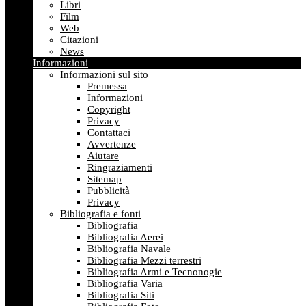
Libri
Film
Web
Citazioni
News
Informazioni
Informazioni sul sito
Premessa
Informazioni
Copyright
Privacy
Contattaci
Avvertenze
Aiutare
Ringraziamenti
Sitemap
Pubblicità
Privacy
Bibliografia e fonti
Bibliografia
Bibliografia Aerei
Bibliografia Navale
Bibliografia Mezzi terrestri
Bibliografia Armi e Tecnonogie
Bibliografia Varia
Bibliografia Siti