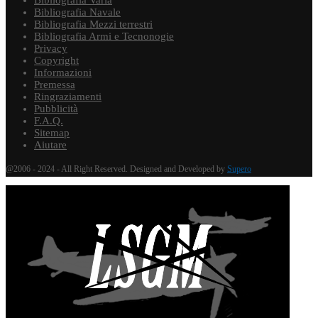
Bibliografia Varia
Bibliografia Navale
Bibliografia Mezzi terrestri
Bibliografia Armi e Tecnonogie
Privacy
Copyright
Informazioni
Premessa
Ringraziamenti
Pubblicità
F.A.Q.
Sitemap
Aiutare
@2006 - 2024 - All Right Reserved. Designed and Developed by
Supero