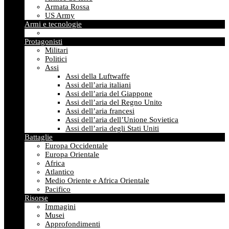
Armata Rossa
US Army
Armi e tecnologie
Protagonisti
Militari
Politici
Assi
Assi della Luftwaffe
Assi dell’aria italiani
Assi dell’aria del Giappone
Assi dell’aria del Regno Unito
Assi dell’aria francesi
Assi dell’aria dell’Unione Sovietica
Assi dell’aria degli Stati Uniti
Battaglie
Europa Occidentale
Europa Orientale
Africa
Atlantico
Medio Oriente e Africa Orientale
Pacifico
Risorse
Immagini
Musei
Approfondimenti