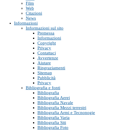
Film
Web
Citazioni
News
Informazioni
Informazioni sul sito
Premessa
Informazioni
Copyright
Privacy
Contattaci
Avvertenze
Aiutare
Ringraziamenti
Sitemap
Pubblicità
Privacy
Bibliografia e fonti
Bibliografia
Bibliografia Aerei
Bibliografia Navale
Bibliografia Mezzi terrestri
Bibliografia Armi e Tecnonogie
Bibliografia Varia
Bibliografia Siti
Bibliografia Foto