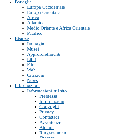
Battaglie
Europa Occidentale
Europa Orientale
Africa
Atlantico
Medio Oriente e Africa Orientale
Pacifico
Risorse
Immagini
Musei
Approfondimenti
Libri
Film
Web
Citazioni
News
Informazioni
Informazioni sul sito
Premessa
Informazioni
Copyright
Privacy
Contattaci
Avvertenze
Aiutare
Ringraziamenti