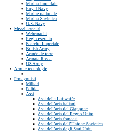
Marina Imperiale
Royal Navy
Marine nationale
Marina Sovietica
U.S. Navy
Mezzi terrestri
Wehrmacht
Regio esercito
Esercito Imperiale
British Army
Armée de terre
Armata Rossa
US Army
Armi e tecnologie
Protagonisti
Militari
Politici
Assi
Assi della Luftwaffe
Assi dell’aria italiani
Assi dell’aria del Giappone
Assi dell’aria del Regno Unito
Assi dell’aria francesi
Assi dell’aria dell’Unione Sovietica
Assi dell’aria degli Stati Uniti