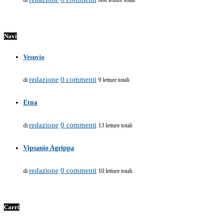
di
866 letture totali
Navi
Vesuvio
redazione
0 commenti
di
9 letture totali
Etna
redazione
0 commenti
di
13 letture totali
Vipsanio Agrippa
redazione
0 commenti
di
10 letture totali
Carri