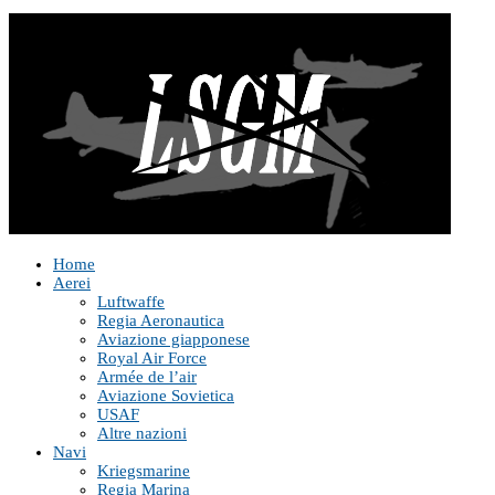
Home
Aerei
Luftwaffe
Regia Aeronautica
Aviazione giapponese
Royal Air Force
Armée de l’air
Aviazione Sovietica
USAF
Altre nazioni
Navi
Kriegsmarine
Regia Marina