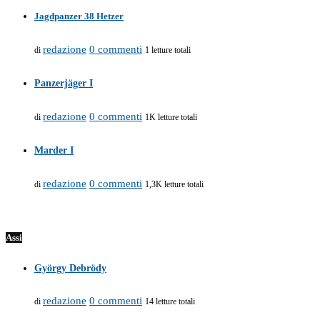
Jagdpanzer 38 Hetzer
redazione
0 commenti
di
1 letture totali
Panzerjäger I
redazione
0 commenti
di
1K letture totali
Marder I
redazione
0 commenti
di
1,3K letture totali
Assi
György Debrödy
redazione
0 commenti
di
14 letture totali