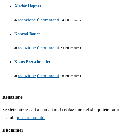
Aladár Heppes
redazione
0 commenti
di
14 letture totali
Konrad Bauer
redazione
0 commenti
di
23 letture totali
Klaus Bretschneider
redazione
0 commenti
di
18 letture totali
Redazione
Se siete interessati a contattare la redazione del sito potete farlo
usando
questo modulo
.
Disclaimer