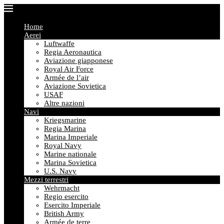
Home
Aerei
Luftwaffe
Regia Aeronautica
Aviazione giapponese
Royal Air Force
Armée de l’air
Aviazione Sovietica
USAF
Altre nazioni
Navi
Kriegsmarine
Regia Marina
Marina Imperiale
Royal Navy
Marine nationale
Marina Sovietica
U.S. Navy
Mezzi terrestri
Wehrmacht
Regio esercito
Esercito Imperiale
British Army
Armée de terre