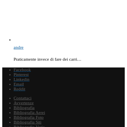
andre
Praticamente invece di fare dei carri…
Facebook
Pinterest
Linkedin
Email
Reddit
Contattaci
Avvertenze
Bibliografia
Bibliografia Aerei
Bibliografia Foto
Bibliografia Siti