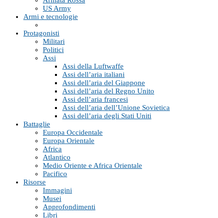
Armata Rossa
US Army
Armi e tecnologie
Protagonisti
Militari
Politici
Assi
Assi della Luftwaffe
Assi dell’aria italiani
Assi dell’aria del Giappone
Assi dell’aria del Regno Unito
Assi dell’aria francesi
Assi dell’aria dell’Unione Sovietica
Assi dell’aria degli Stati Uniti
Battaglie
Europa Occidentale
Europa Orientale
Africa
Atlantico
Medio Oriente e Africa Orientale
Pacifico
Risorse
Immagini
Musei
Approfondimenti
Libri