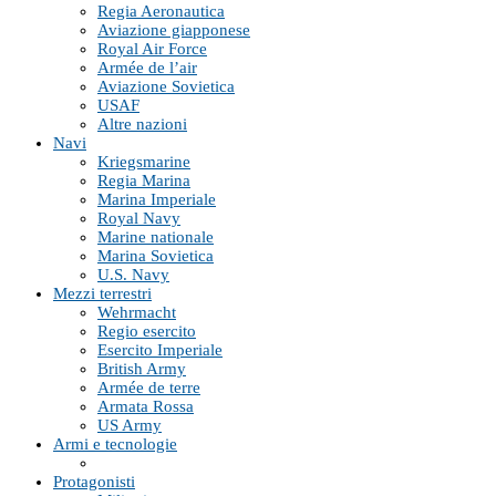
Regia Aeronautica
Aviazione giapponese
Royal Air Force
Armée de l’air
Aviazione Sovietica
USAF
Altre nazioni
Navi
Kriegsmarine
Regia Marina
Marina Imperiale
Royal Navy
Marine nationale
Marina Sovietica
U.S. Navy
Mezzi terrestri
Wehrmacht
Regio esercito
Esercito Imperiale
British Army
Armée de terre
Armata Rossa
US Army
Armi e tecnologie
Protagonisti