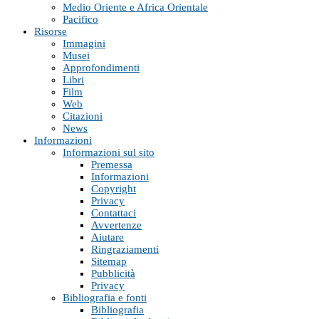
Medio Oriente e Africa Orientale
Pacifico
Risorse
Immagini
Musei
Approfondimenti
Libri
Film
Web
Citazioni
News
Informazioni
Informazioni sul sito
Premessa
Informazioni
Copyright
Privacy
Contattaci
Avvertenze
Aiutare
Ringraziamenti
Sitemap
Pubblicità
Privacy
Bibliografia e fonti
Bibliografia