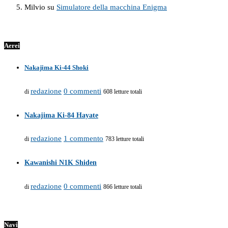
Milvio
su
Simulatore della macchina Enigma
Aerei
Nakajima Ki-44 Shoki
redazione
0 commenti
di
608 letture totali
Nakajima Ki-84 Hayate
redazione
1 commento
di
783 letture totali
Kawanishi N1K Shiden
redazione
0 commenti
di
866 letture totali
Navi