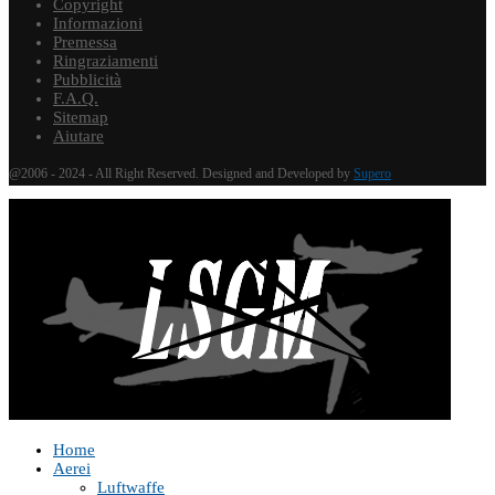
Copyright
Informazioni
Premessa
Ringraziamenti
Pubblicità
F.A.Q.
Sitemap
Aiutare
@2006 - 2024 - All Right Reserved. Designed and Developed by
Supero
Home
Aerei
Luftwaffe