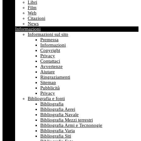
Libri
Film
Web
Citazioni
News
Informazioni
Informazioni sul sito
Premessa
Informazioni
Copyright
Privacy
Contattaci
Avvertenze
Aiutare
Ringraziamenti
Sitemap
Pubblicità
Privacy
Bibliografia e fonti
Bibliografia
Bibliografia Aerei
Bibliografia Navale
Bibliografia Mezzi terrestri
Bibliografia Armi e Tecnonogie
Bibliografia Varia
Bibliografia Siti