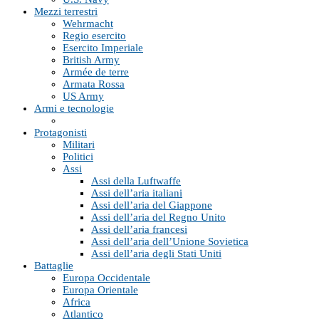
Mezzi terrestri
Wehrmacht
Regio esercito
Esercito Imperiale
British Army
Armée de terre
Armata Rossa
US Army
Armi e tecnologie
Protagonisti
Militari
Politici
Assi
Assi della Luftwaffe
Assi dell’aria italiani
Assi dell’aria del Giappone
Assi dell’aria del Regno Unito
Assi dell’aria francesi
Assi dell’aria dell’Unione Sovietica
Assi dell’aria degli Stati Uniti
Battaglie
Europa Occidentale
Europa Orientale
Africa
Atlantico