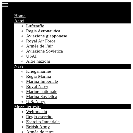
Home
Aerei
Luftwaffe
Regia Aeronautica
Aviazione giapponese
Royal Air Force
Armée de l’air
Aviazione Sovietica
USAF
Altre nazioni
Navi
Kriegsmarine
Regia Marina
Marina Imperiale
Royal Navy
Marine nationale
Marina Sovietica
U.S. Navy
Mezzi terrestri
Wehrmacht
Regio esercito
Esercito Imperiale
British Army
Armée de terre