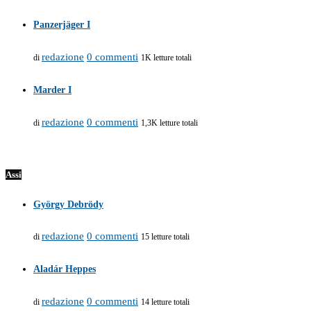
Panzerjäger I
redazione
0 commenti
di
1K letture totali
Marder I
redazione
0 commenti
di
1,3K letture totali
Assi
György Debrödy
redazione
0 commenti
di
15 letture totali
Aladár Heppes
redazione
0 commenti
di
14 letture totali