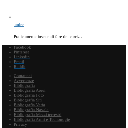
andre
Praticamente invece di fare dei carri…
Facebook
Pinterest
Linkedin
Email
Reddit
Contattaci
Avvertenze
Bibliografia
Bibliografia Aerei
Bibliografia Foto
Bibliografia Siti
Bibliografia Varia
Bibliografia Navale
Bibliografia Mezzi terrestri
Bibliografia Armi e Tecnonogie
Privacy