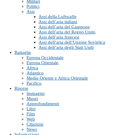
Militari
Politici
Assi
Assi della Luftwaffe
Assi dell’aria italiani
Assi dell’aria del Giappone
Assi dell’aria del Regno Unito
Assi dell’aria francesi
Assi dell’aria dell’Unione Sovietica
Assi dell’aria degli Stati Uniti
Battaglie
Europa Occidentale
Europa Orientale
Africa
Atlantico
Medio Oriente e Africa Orientale
Pacifico
Risorse
Immagini
Musei
Approfondimenti
Libri
Film
Web
Citazioni
News
Informazioni