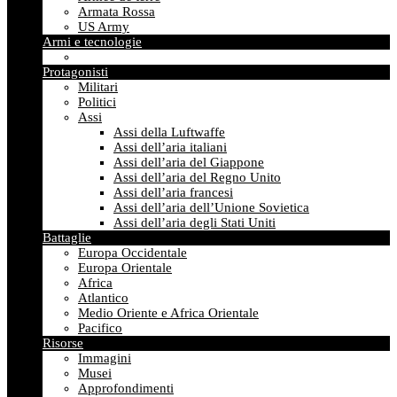
Armata Rossa
US Army
Armi e tecnologie
Protagonisti
Militari
Politici
Assi
Assi della Luftwaffe
Assi dell’aria italiani
Assi dell’aria del Giappone
Assi dell’aria del Regno Unito
Assi dell’aria francesi
Assi dell’aria dell’Unione Sovietica
Assi dell’aria degli Stati Uniti
Battaglie
Europa Occidentale
Europa Orientale
Africa
Atlantico
Medio Oriente e Africa Orientale
Pacifico
Risorse
Immagini
Musei
Approfondimenti