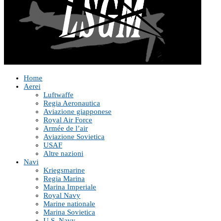
Home
Aerei
Luftwaffe
Regia Aeronautica
Aviazione giapponese
Royal Air Force
Armée de l’air
Aviazione Sovietica
USAF
Altre nazioni
Navi
Kriegsmarine
Regia Marina
Marina Imperiale
Royal Navy
Marine nationale
Marina Sovietica
U.S. Navy