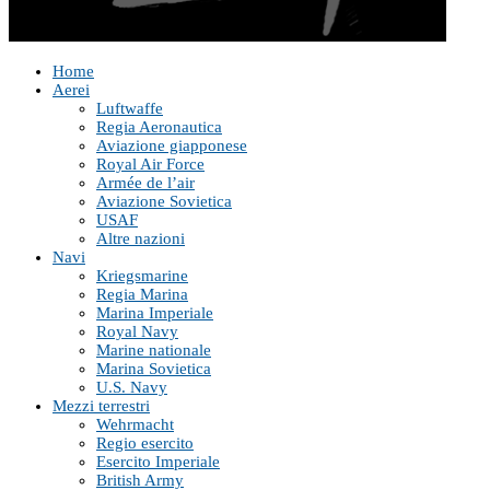
Home
Aerei
Luftwaffe
Regia Aeronautica
Aviazione giapponese
Royal Air Force
Armée de l’air
Aviazione Sovietica
USAF
Altre nazioni
Navi
Kriegsmarine
Regia Marina
Marina Imperiale
Royal Navy
Marine nationale
Marina Sovietica
U.S. Navy
Mezzi terrestri
Wehrmacht
Regio esercito
Esercito Imperiale
British Army