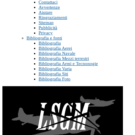
Contattaci
Avvertenze
Aiutare
Ringraziamenti
Sitemap
Pubblicità
Privacy
Bibliografia e fonti
Bibliografia
Bibliografia Aerei
Bibliografia Navale
Bibliografia Mezzi terrestri
Bibliografia Armi e Tecnonogie
Bibliografia Varia
Bibliografia Siti
Bibliografia Foto