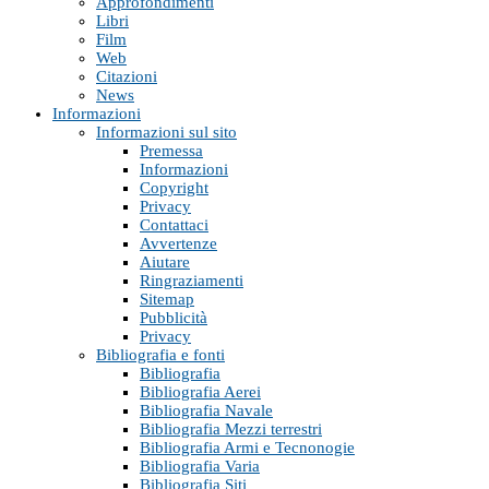
Approfondimenti
Libri
Film
Web
Citazioni
News
Informazioni
Informazioni sul sito
Premessa
Informazioni
Copyright
Privacy
Contattaci
Avvertenze
Aiutare
Ringraziamenti
Sitemap
Pubblicità
Privacy
Bibliografia e fonti
Bibliografia
Bibliografia Aerei
Bibliografia Navale
Bibliografia Mezzi terrestri
Bibliografia Armi e Tecnonogie
Bibliografia Varia
Bibliografia Siti