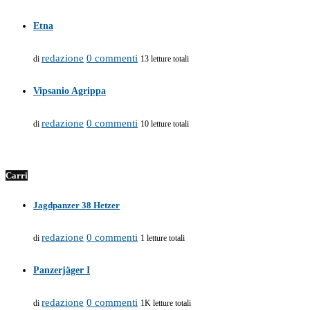
Etna
redazione
0 commenti
di
13 letture totali
Vipsanio Agrippa
redazione
0 commenti
di
10 letture totali
Carri
Jagdpanzer 38 Hetzer
redazione
0 commenti
di
1 letture totali
Panzerjäger I
redazione
0 commenti
di
1K letture totali