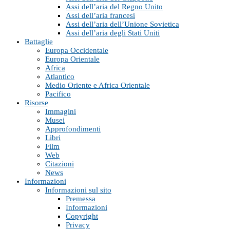
Assi dell’aria del Regno Unito
Assi dell’aria francesi
Assi dell’aria dell’Unione Sovietica
Assi dell’aria degli Stati Uniti
Battaglie
Europa Occidentale
Europa Orientale
Africa
Atlantico
Medio Oriente e Africa Orientale
Pacifico
Risorse
Immagini
Musei
Approfondimenti
Libri
Film
Web
Citazioni
News
Informazioni
Informazioni sul sito
Premessa
Informazioni
Copyright
Privacy