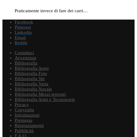
Praticamente invece di fare dei carri…
Facebook
Pinterest
Linkedin
Email
Reddit
Contattaci
Avvertenze
Bibliografia
Bibliografia Aerei
Bibliografia Foto
Bibliografia Siti
Bibliografia Varia
Bibliografia Navale
Bibliografia Mezzi terrestri
Bibliografia Armi e Tecnonogie
Privacy
Copyright
Informazioni
Premessa
Ringraziamenti
Pubblicità
F.A.Q.