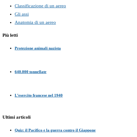
Classificazione di un aereo
Gli assi
Anatomia di un aereo
Più letti
Protezione animali nazista
640.000 tonnellate
L’esercito francese nel 1940
Ultimi articoli
Quiz: il Pacifico e la guerra contro il Giappone