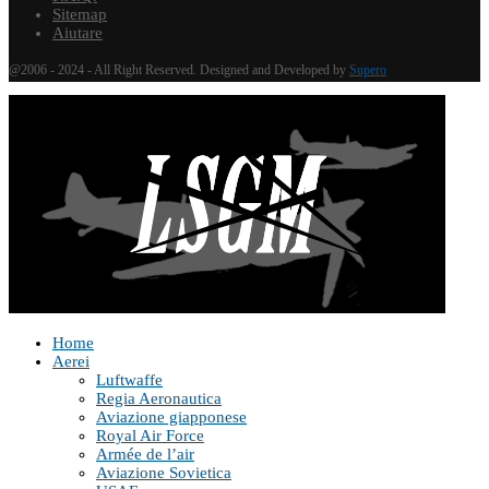
Sitemap
Aiutare
@2006 - 2024 - All Right Reserved. Designed and Developed by
Supero
Home
Aerei
Luftwaffe
Regia Aeronautica
Aviazione giapponese
Royal Air Force
Armée de l’air
Aviazione Sovietica