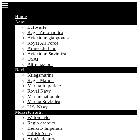
Home
Aerei
Luftwaffe
Regia Aeronautica
Aviazione giapponese
Royal Air Force
Armée de l’air
Aviazione Sovietica
USAF
Altre nazioni
Navi
Kriegsmarine
Regia Marina
Marina Imperiale
Royal Navy
Marine nationale
Marina Sovietica
U.S. Navy
Mezzi terrestri
Wehrmacht
Regio esercito
Esercito Imperiale
British Army
Armée de terre