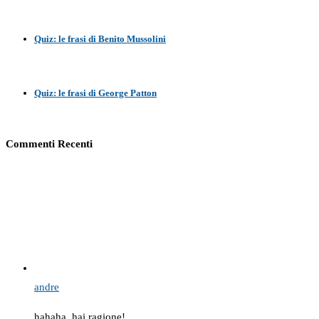
Quiz: le frasi di Benito Mussolini
Quiz: le frasi di George Patton
Commenti Recenti
andre
hahaha, hai ragione!