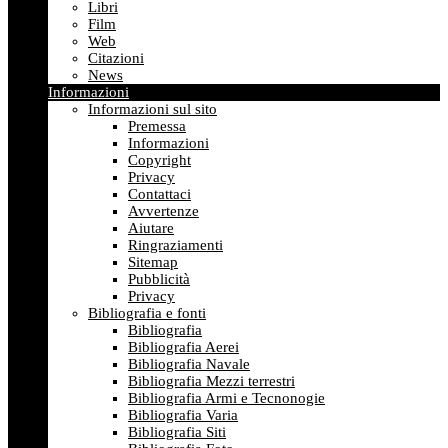
Libri
Film
Web
Citazioni
News
Informazioni
Informazioni sul sito
Premessa
Informazioni
Copyright
Privacy
Contattaci
Avvertenze
Aiutare
Ringraziamenti
Sitemap
Pubblicità
Privacy
Bibliografia e fonti
Bibliografia
Bibliografia Aerei
Bibliografia Navale
Bibliografia Mezzi terrestri
Bibliografia Armi e Tecnonogie
Bibliografia Varia
Bibliografia Siti