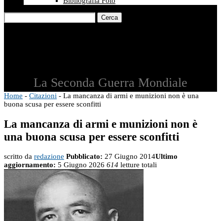
Bibliografia Foto
Cerca
La Seconda Guerra Mondiale
Home
-
Citazioni
-
La mancanza di armi e munizioni non è una
buona scusa per essere sconfitti
La mancanza di armi e munizioni non è
una buona scusa per essere sconfitti
scritto da
redazione
Pubblicato:
27 Giugno 2014
Ultimo
aggiornamento:
5 Giugno 2026
614
letture totali