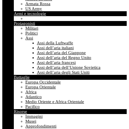
Armata Rossa
US Army
Armi e tecnologie
Protagonisti
Militari
Politici
Assi
Assi della Luftwaffe
Assi dell’aria italiani
Assi dell’aria del Giappone
Assi dell’aria del Regno Unito
Assi dell’aria francesi
Assi dell’aria dell’Unione Sovietica
Assi dell’aria degli Stati Uniti
Battaglie
Europa Occidentale
Europa Orientale
Africa
Atlantico
Medio Oriente e Africa Orientale
Pacifico
Risorse
Immagini
Musei
Approfondimenti