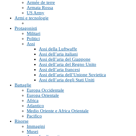
Armée de terre
Armata Rossa
US Army
Armi e tecnologie
Protagonisti
Militari
Politici
Assi
Assi della Luftwaffe
Assi dell’aria italiani
Assi dell’aria del Giappone
Assi dell’aria del Regno Unito
Assi dell’aria francesi
Assi dell’aria dell’Unione Sovietica
Assi dell’aria degli Stati Uniti
Battaglie
Europa Occidentale
Europa Orientale
Africa
Atlantico
Medio Oriente e Africa Orientale
Pacifico
Risorse
Immagini
Musei