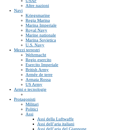
USAF
Altre nazioni
Navi
Kriegsmarine
Regia Marina
Marina Imperiale
Royal Navy
Marine nationale
Marina Sovietica
U.S. Navy
Mezzi terrestri
Wehrmacht
Regio esercito
Esercito Imperiale
British Army
Armée de terre
Armata Rossa
US Army
Armi e tecnologie
Protagonisti
Militari
Politici
Assi
Assi della Luftwaffe
Assi dell’aria italiani
Assi dell’aria del Giappone