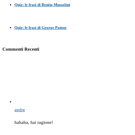
Quiz: le frasi di Benito Mussolini
Quiz: le frasi di George Patton
Commenti Recenti
andre
hahaha, hai ragione!