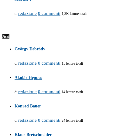
redazione
0 commenti
di
1,3K letture totali
Assi
György Debrödy
redazione
0 commenti
di
15 letture totali
Aladár Heppes
redazione
0 commenti
di
14 letture totali
Konrad Bauer
redazione
0 commenti
di
24 letture totali
Klaus Bretschneider