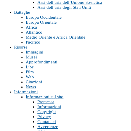
Assi dell’aria dell’Unione Sovietica
Assi dell’aria degli Stati Uniti
Battaglie
Europa Occidentale
Europa Orientale
Africa
Atlantico
Medio Oriente e Africa Orientale
Pacifico
Risorse
Immagini
Musei
Approfondimenti
Libri
Film
Web
Citazioni
News
Informazioni
Informazioni sul sito
Premessa
Informazioni
Copyright
Privacy
Contattaci
Avvertenze