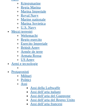
Kriegsmarine
Regia Marina
Marina Imperiale
Royal Navy
Marine nationale
Marina Sovietica
U.S. Navy
Mezzi terrestri
Wehrmacht
Regio esercito
Esercito Imperiale
British Army
Armée de terre
Armata Rossa
US Army
Armi e tecnologie
Protagonisti
Militari
Politici
Assi
Assi della Luftwaffe
Assi dell’aria italiani
Assi dell’aria del Giappone
Assi dell’aria del Regno Unito
Assi dell’aria francesi