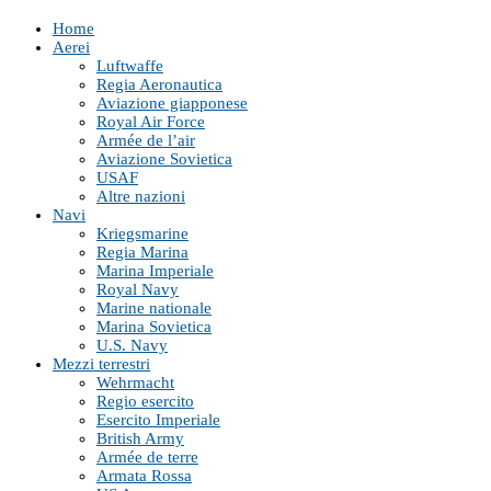
Home
Aerei
Luftwaffe
Regia Aeronautica
Aviazione giapponese
Royal Air Force
Armée de l’air
Aviazione Sovietica
USAF
Altre nazioni
Navi
Kriegsmarine
Regia Marina
Marina Imperiale
Royal Navy
Marine nationale
Marina Sovietica
U.S. Navy
Mezzi terrestri
Wehrmacht
Regio esercito
Esercito Imperiale
British Army
Armée de terre
Armata Rossa