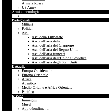
Armata Rossa
US Army
Armi e tecnologie
Protagonisti
Militari
Politici
Assi
Assi della Luftwaffe
Assi dell’aria italiani
Assi dell’aria del Giappone
Assi dell’aria del Regno Unito
Assi dell’aria francesi
Assi dell’aria dell’Unione Sovietica
Assi dell’aria degli Stati Uniti
Battaglie
Europa Occidentale
Europa Orientale
Africa
Atlantico
Medio Oriente e Africa Orientale
Pacifico
Risorse
Immagini
Musei
Approfondimenti