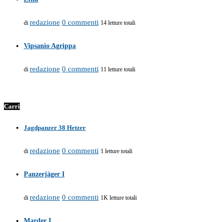
redazione
0 commenti
di
14 letture totali
Vipsanio Agrippa
redazione
0 commenti
di
11 letture totali
Carri
Jagdpanzer 38 Hetzer
redazione
0 commenti
di
1 letture totali
Panzerjäger I
redazione
0 commenti
di
1K letture totali
Marder I