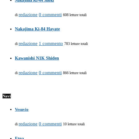
Nakajima Ki-44 Shoki
redazione
0 commenti
di
608 letture totali
Nakajima Ki-84 Hayate
redazione
1 commento
di
783 letture totali
Kawanishi N1K Shiden
redazione
0 commenti
di
866 letture totali
Navi
Vesuvio
redazione
0 commenti
di
10 letture totali
Etna