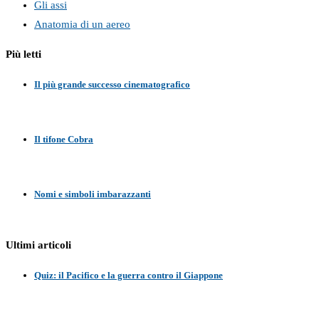
Gli assi
Anatomia di un aereo
Più letti
Il più grande successo cinematografico
Il tifone Cobra
Nomi e simboli imbarazzanti
Ultimi articoli
Quiz: il Pacifico e la guerra contro il Giappone