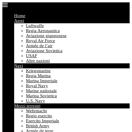
Home
Aerei
Luftwaffe
Regia Aeronautica
Aviazione giapponese
Royal Air Force
Armée de l’air
Aviazione Sovietica
USAF
Altre nazioni
Navi
Kriegsmarine
Regia Marina
Marina Imperiale
Royal Navy
Marine nationale
Marina Sovietica
U.S. Navy
Mezzi terrestri
Wehrmacht
Regio esercito
Esercito Imperiale
British Army
Armée de terre