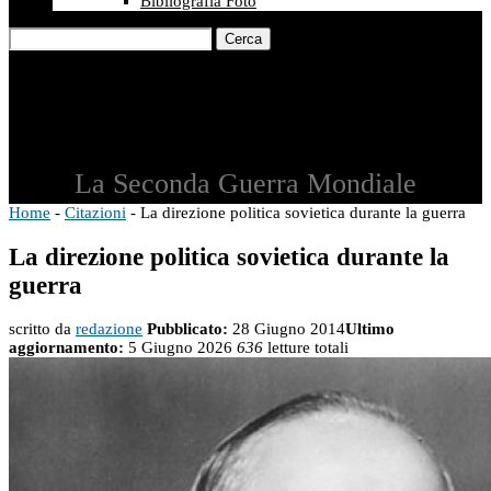
Bibliografia Foto
Cerca
La Seconda Guerra Mondiale
Home
-
Citazioni
-
La direzione politica sovietica durante la guerra
La direzione politica sovietica durante la
guerra
scritto da
redazione
Pubblicato:
28 Giugno 2014
Ultimo
aggiornamento:
5 Giugno 2026
636
letture totali