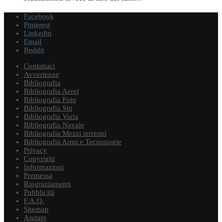
Facebook
Pinterest
Linkedin
Email
Reddit
Contattaci
Avvertenze
Bibliografia
Bibliografia Aerei
Bibliografia Foto
Bibliografia Siti
Bibliografia Varia
Bibliografia Navale
Bibliografia Mezzi terrestri
Bibliografia Armi e Tecnonogie
Privacy
Copyright
Informazioni
Premessa
Ringraziamenti
Pubblicità
F.A.Q.
Sitemap
Aiutare