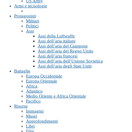
US Army
Armi e tecnologie
Protagonisti
Militari
Politici
Assi
Assi della Luftwaffe
Assi dell’aria italiani
Assi dell’aria del Giappone
Assi dell’aria del Regno Unito
Assi dell’aria francesi
Assi dell’aria dell’Unione Sovietica
Assi dell’aria degli Stati Uniti
Battaglie
Europa Occidentale
Europa Orientale
Africa
Atlantico
Medio Oriente e Africa Orientale
Pacifico
Risorse
Immagini
Musei
Approfondimenti
Libri
Film