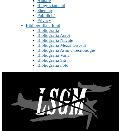
Aiutare
Ringraziamenti
Sitemap
Pubblicità
Privacy
Bibliografia e fonti
Bibliografia
Bibliografia Aerei
Bibliografia Navale
Bibliografia Mezzi terrestri
Bibliografia Armi e Tecnonogie
Bibliografia Varia
Bibliografia Siti
Bibliografia Foto