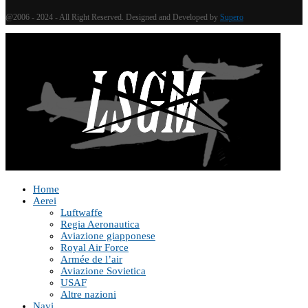
@2006 - 2024 - All Right Reserved. Designed and Developed by
Supero
Home
Aerei
Luftwaffe
Regia Aeronautica
Aviazione giapponese
Royal Air Force
Armée de l’air
Aviazione Sovietica
USAF
Altre nazioni
Navi