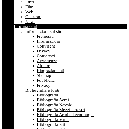
Libri
Film
Web
Citazioni
News
Informazioni
Informazioni sul sito
Premessa
Informazioni
Copyright
Privacy
Contattaci
Avvertenze
Aiutare
Ringraziamenti
Sitemap
Pubblicità
Privacy
Bibliografia e fonti
Bibliografia
Bibliografia Aerei
Bibliografia Navale
Bibliografia Mezzi terrestri
Bibliografia Armi e Tecnonogie
Bibliografia Varia
Bibliografia Siti