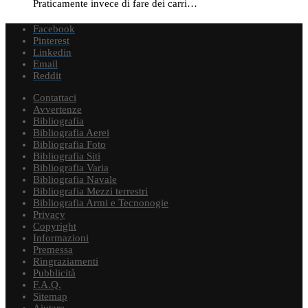
Praticamente invece di fare dei carri…
Facebook
Pinterest
Linkedin
Email
Reddit
Contattaci
Avvertenze
Bibliografia
Bibliografia Aerei
Bibliografia Foto
Bibliografia Siti
Bibliografia Varia
Bibliografia Navale
Bibliografia Mezzi terrestri
Bibliografia Armi e Tecnonogie
Privacy
Copyright
Informazioni
Premessa
Ringraziamenti
Pubblicità
F.A.Q.
Sitemap