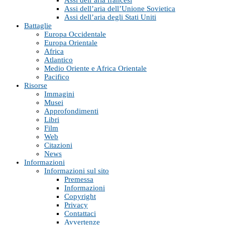
Assi dell’aria francesi
Assi dell’aria dell’Unione Sovietica
Assi dell’aria degli Stati Uniti
Battaglie
Europa Occidentale
Europa Orientale
Africa
Atlantico
Medio Oriente e Africa Orientale
Pacifico
Risorse
Immagini
Musei
Approfondimenti
Libri
Film
Web
Citazioni
News
Informazioni
Informazioni sul sito
Premessa
Informazioni
Copyright
Privacy
Contattaci
Avvertenze