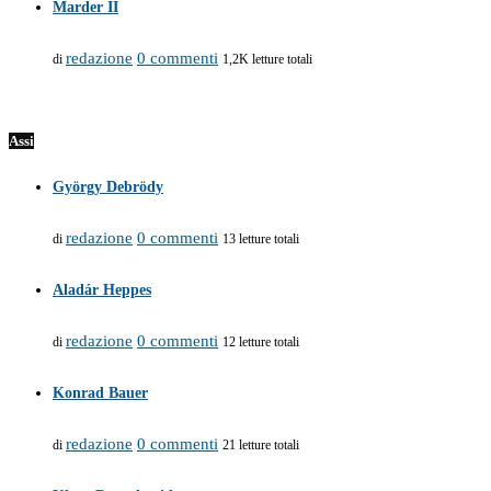
Marder II
redazione
0 commenti
di
1,2K letture totali
Assi
György Debrödy
redazione
0 commenti
di
13 letture totali
Aladár Heppes
redazione
0 commenti
di
12 letture totali
Konrad Bauer
redazione
0 commenti
di
21 letture totali