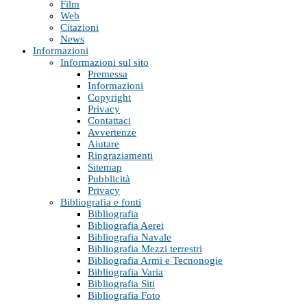
Film
Web
Citazioni
News
Informazioni
Informazioni sul sito
Premessa
Informazioni
Copyright
Privacy
Contattaci
Avvertenze
Aiutare
Ringraziamenti
Sitemap
Pubblicità
Privacy
Bibliografia e fonti
Bibliografia
Bibliografia Aerei
Bibliografia Navale
Bibliografia Mezzi terrestri
Bibliografia Armi e Tecnonogie
Bibliografia Varia
Bibliografia Siti
Bibliografia Foto