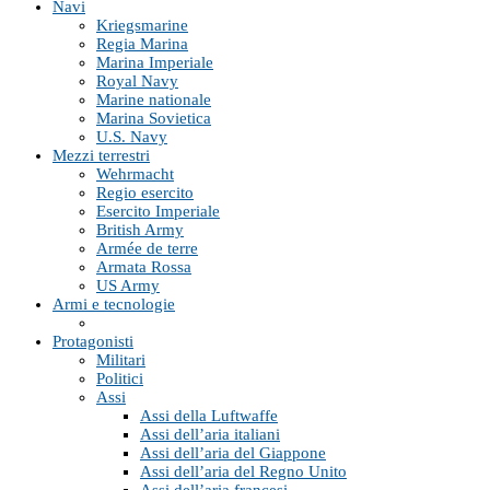
Navi
Kriegsmarine
Regia Marina
Marina Imperiale
Royal Navy
Marine nationale
Marina Sovietica
U.S. Navy
Mezzi terrestri
Wehrmacht
Regio esercito
Esercito Imperiale
British Army
Armée de terre
Armata Rossa
US Army
Armi e tecnologie
Protagonisti
Militari
Politici
Assi
Assi della Luftwaffe
Assi dell’aria italiani
Assi dell’aria del Giappone
Assi dell’aria del Regno Unito