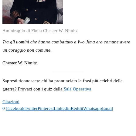
Ammiraglio di Flotta Chester W. Nimitz
Tra gli uomini che hanno combattuto a Iwo Jima era comune avere
un coraggio non comune.
Chester W. Nimitz
Sapresti riconoscere chi ha pronunciato le frasi più celebri della
guerra? Provaci con i quiz della
Sala Operativa
.
Citazioni
0
Facebook
Twitter
Pinterest
Linkedin
Reddit
Whatsapp
Email