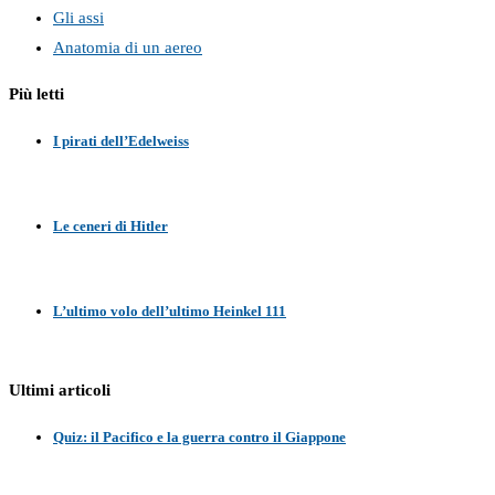
Gli assi
Anatomia di un aereo
Più letti
I pirati dell’Edelweiss
Le ceneri di Hitler
L’ultimo volo dell’ultimo Heinkel 111
Ultimi articoli
Quiz: il Pacifico e la guerra contro il Giappone