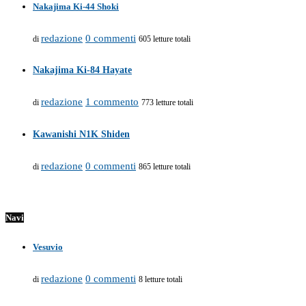
Nakajima Ki-44 Shoki
redazione
0 commenti
di
605 letture totali
Nakajima Ki-84 Hayate
redazione
1 commento
di
773 letture totali
Kawanishi N1K Shiden
redazione
0 commenti
di
865 letture totali
Navi
Vesuvio
redazione
0 commenti
di
8 letture totali