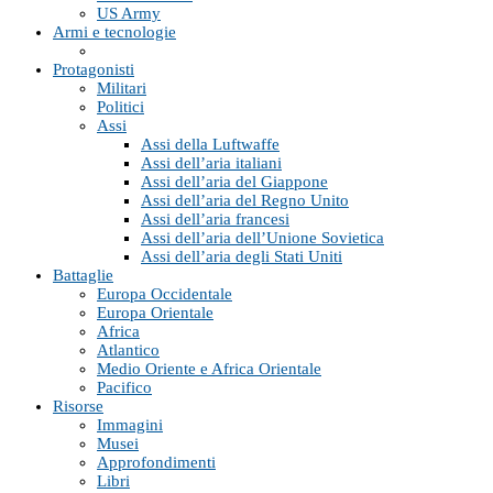
US Army
Armi e tecnologie
Protagonisti
Militari
Politici
Assi
Assi della Luftwaffe
Assi dell’aria italiani
Assi dell’aria del Giappone
Assi dell’aria del Regno Unito
Assi dell’aria francesi
Assi dell’aria dell’Unione Sovietica
Assi dell’aria degli Stati Uniti
Battaglie
Europa Occidentale
Europa Orientale
Africa
Atlantico
Medio Oriente e Africa Orientale
Pacifico
Risorse
Immagini
Musei
Approfondimenti
Libri