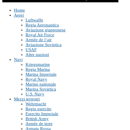
Home
Aerei
Luftwaffe
Regia Aeronautica
Aviazione giapponese
Royal Air Force
Armée de l’air
Aviazione Sovietica
USAF
Altre nazioni
Navi
Kriegsmarine
Regia Marina
Marina Imperiale
Royal Navy
Marine nationale
Marina Sovietica
U.S. Navy
Mezzi terrestri
Wehrmacht
Regio esercito
Esercito Imperiale
British Army
Armée de terre
Armata Rossa