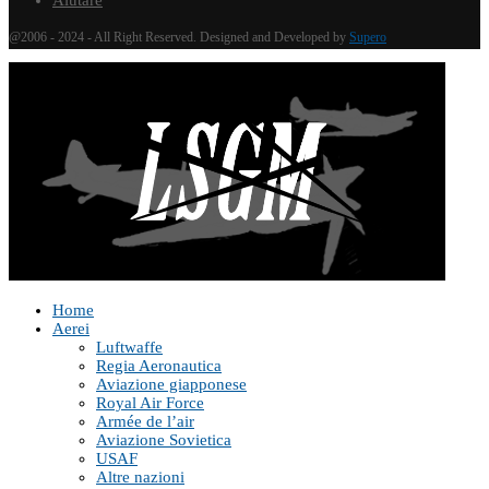
Aiutare
@2006 - 2024 - All Right Reserved. Designed and Developed by
Supero
Home
Aerei
Luftwaffe
Regia Aeronautica
Aviazione giapponese
Royal Air Force
Armée de l’air
Aviazione Sovietica
USAF
Altre nazioni