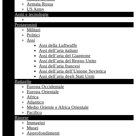
Armata Rossa
US Army
Armi e tecnologie
Protagonisti
Militari
Politici
Assi
Assi della Luftwaffe
Assi dell’aria italiani
Assi dell’aria del Giappone
Assi dell’aria del Regno Unito
Assi dell’aria francesi
Assi dell’aria dell’Unione Sovietica
Assi dell’aria degli Stati Uniti
Battaglie
Europa Occidentale
Europa Orientale
Africa
Atlantico
Medio Oriente e Africa Orientale
Pacifico
Risorse
Immagini
Musei
Approfondimenti