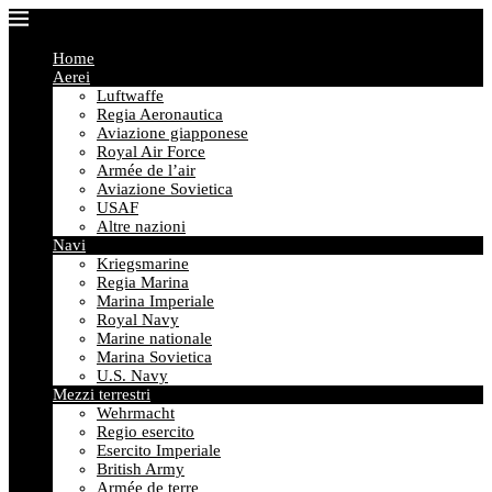
Home
Aerei
Luftwaffe
Regia Aeronautica
Aviazione giapponese
Royal Air Force
Armée de l’air
Aviazione Sovietica
USAF
Altre nazioni
Navi
Kriegsmarine
Regia Marina
Marina Imperiale
Royal Navy
Marine nationale
Marina Sovietica
U.S. Navy
Mezzi terrestri
Wehrmacht
Regio esercito
Esercito Imperiale
British Army
Armée de terre