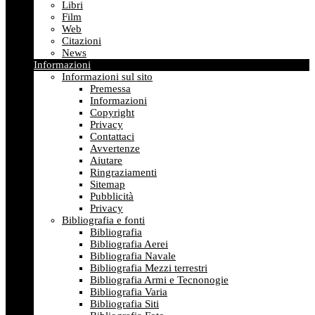
Libri
Film
Web
Citazioni
News
Informazioni
Informazioni sul sito
Premessa
Informazioni
Copyright
Privacy
Contattaci
Avvertenze
Aiutare
Ringraziamenti
Sitemap
Pubblicità
Privacy
Bibliografia e fonti
Bibliografia
Bibliografia Aerei
Bibliografia Navale
Bibliografia Mezzi terrestri
Bibliografia Armi e Tecnonogie
Bibliografia Varia
Bibliografia Siti