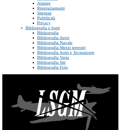
Aiutare
Ringraziamenti
Sitemap
Pubblicità
Privacy
Bibliografia e fonti
Bibliografia
Bibliografia Aerei
Bibliografia Navale
Bibliografia Mezzi terrestri
Bibliografia Armi e Tecnonogie
Bibliografia Varia
Bibliografia Siti
Bibliografia Foto