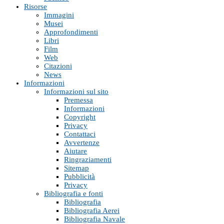
Risorse
Immagini
Musei
Approfondimenti
Libri
Film
Web
Citazioni
News
Informazioni
Informazioni sul sito
Premessa
Informazioni
Copyright
Privacy
Contattaci
Avvertenze
Aiutare
Ringraziamenti
Sitemap
Pubblicità
Privacy
Bibliografia e fonti
Bibliografia
Bibliografia Aerei
Bibliografia Navale