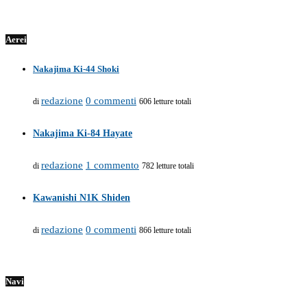
Aerei
Nakajima Ki-44 Shoki
redazione
0 commenti
di
606 letture totali
Nakajima Ki-84 Hayate
redazione
1 commento
di
782 letture totali
Kawanishi N1K Shiden
redazione
0 commenti
di
866 letture totali
Navi