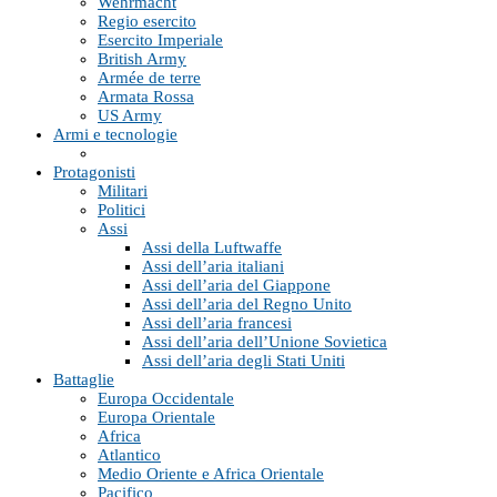
Wehrmacht
Regio esercito
Esercito Imperiale
British Army
Armée de terre
Armata Rossa
US Army
Armi e tecnologie
Protagonisti
Militari
Politici
Assi
Assi della Luftwaffe
Assi dell’aria italiani
Assi dell’aria del Giappone
Assi dell’aria del Regno Unito
Assi dell’aria francesi
Assi dell’aria dell’Unione Sovietica
Assi dell’aria degli Stati Uniti
Battaglie
Europa Occidentale
Europa Orientale
Africa
Atlantico
Medio Oriente e Africa Orientale
Pacifico