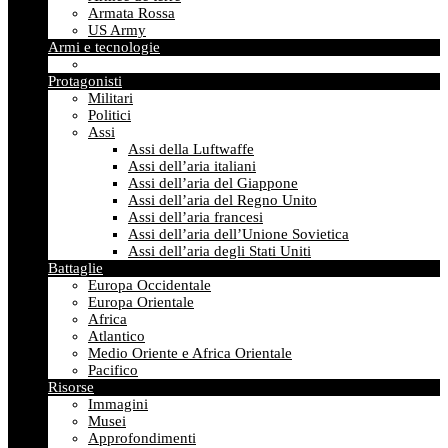
Armata Rossa
US Army
Armi e tecnologie
Protagonisti
Militari
Politici
Assi
Assi della Luftwaffe
Assi dell’aria italiani
Assi dell’aria del Giappone
Assi dell’aria del Regno Unito
Assi dell’aria francesi
Assi dell’aria dell’Unione Sovietica
Assi dell’aria degli Stati Uniti
Battaglie
Europa Occidentale
Europa Orientale
Africa
Atlantico
Medio Oriente e Africa Orientale
Pacifico
Risorse
Immagini
Musei
Approfondimenti