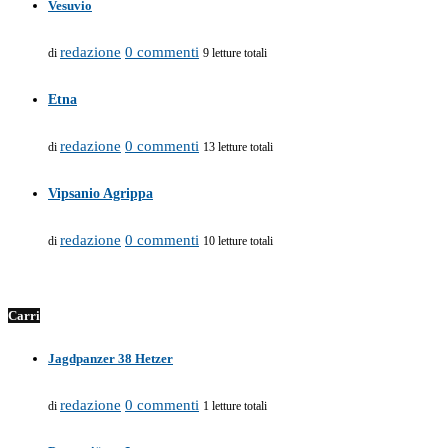
Vesuvio
redazione
0 commenti
di
9 letture totali
Etna
redazione
0 commenti
di
13 letture totali
Vipsanio Agrippa
redazione
0 commenti
di
10 letture totali
Carri
Jagdpanzer 38 Hetzer
redazione
0 commenti
di
1 letture totali