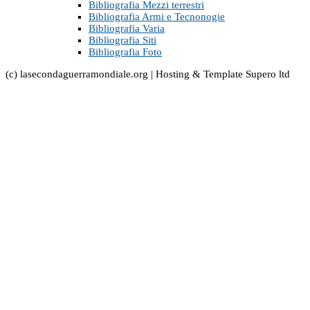
Bibliografia Mezzi terrestri
Bibliografia Armi e Tecnonogie
Bibliografia Varia
Bibliografia Siti
Bibliografia Foto
(c) lasecondaguerramondiale.org | Hosting & Template Supero ltd