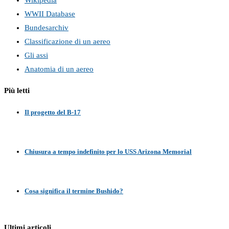
Wikipedia
WWII Database
Bundesarchiv
Classificazione di un aereo
Gli assi
Anatomia di un aereo
Più letti
Il progetto del B-17
Chiusura a tempo indefinito per lo USS Arizona Memorial
Cosa significa il termine Bushido?
Ultimi articoli