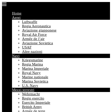
Home
Aerei
Luftwaffe
Regia Aeronautica
Aviazione giapponese
Royal Air Force
Armée de l’air
Aviazione Sovietica
USAF
Altre nazioni
Navi
Kriegsmarine
Regia Marina
Marina Imperiale
Royal Navy
Marine nationale
Marina Sovietica
U.S. Navy
Mezzi terrestri
Wehrmacht
Regio esercito
Esercito Imperiale
British Army
Armée de terre