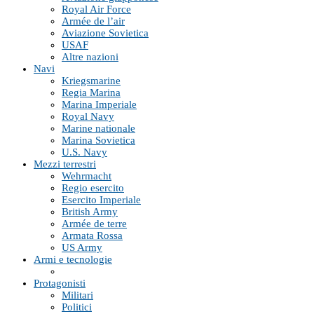
Royal Air Force
Armée de l’air
Aviazione Sovietica
USAF
Altre nazioni
Navi
Kriegsmarine
Regia Marina
Marina Imperiale
Royal Navy
Marine nationale
Marina Sovietica
U.S. Navy
Mezzi terrestri
Wehrmacht
Regio esercito
Esercito Imperiale
British Army
Armée de terre
Armata Rossa
US Army
Armi e tecnologie
Protagonisti
Militari
Politici