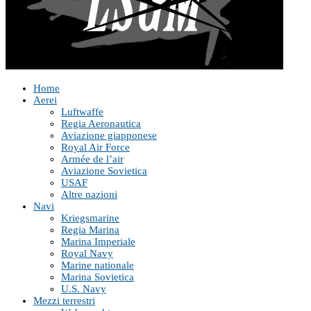
Home
Aerei
Luftwaffe
Regia Aeronautica
Aviazione giapponese
Royal Air Force
Armée de l’air
Aviazione Sovietica
USAF
Altre nazioni
Navi
Kriegsmarine
Regia Marina
Marina Imperiale
Royal Navy
Marine nationale
Marina Sovietica
U.S. Navy
Mezzi terrestri