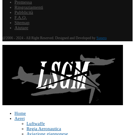
Premessa
Ringraziamenti
Pubblicità
F.A.Q.
Sitemap
Aiutare
@2006 - 2024 - All Right Reserved. Designed and Developed by
Supero
Home
Aerei
Luftwaffe
Regia Aeronautica
Aviazione giapponese