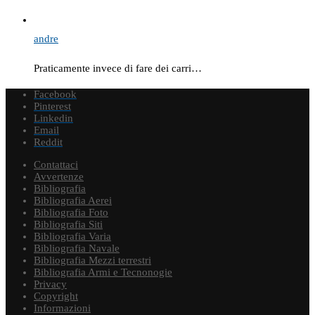
andre
Praticamente invece di fare dei carri…
Facebook
Pinterest
Linkedin
Email
Reddit
Contattaci
Avvertenze
Bibliografia
Bibliografia Aerei
Bibliografia Foto
Bibliografia Siti
Bibliografia Varia
Bibliografia Navale
Bibliografia Mezzi terrestri
Bibliografia Armi e Tecnonogie
Privacy
Copyright
Informazioni