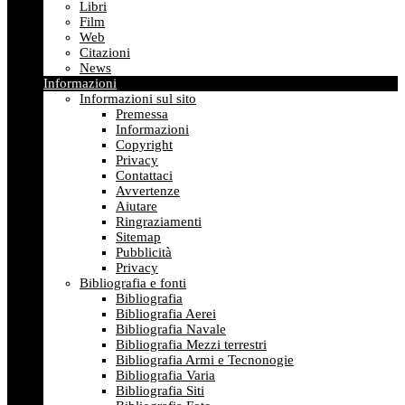
Libri
Film
Web
Citazioni
News
Informazioni
Informazioni sul sito
Premessa
Informazioni
Copyright
Privacy
Contattaci
Avvertenze
Aiutare
Ringraziamenti
Sitemap
Pubblicità
Privacy
Bibliografia e fonti
Bibliografia
Bibliografia Aerei
Bibliografia Navale
Bibliografia Mezzi terrestri
Bibliografia Armi e Tecnonogie
Bibliografia Varia
Bibliografia Siti