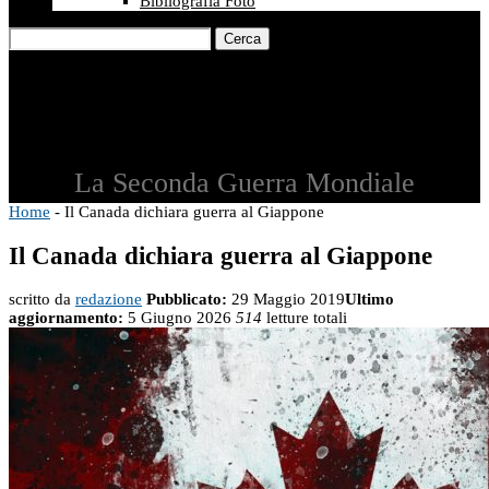
Bibliografia Foto
Cerca
La Seconda Guerra Mondiale
Home
-
Il Canada dichiara guerra al Giappone
Il Canada dichiara guerra al Giappone
scritto da
redazione
Pubblicato:
29 Maggio 2019
Ultimo
aggiornamento:
5 Giugno 2026
514
letture totali