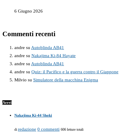
6 Giugno 2026
Commenti recenti
andre
su
Autoblinda AB41
andre
su
Nakajima Ki-84 Hayate
andre
su
Autoblinda AB41
andre
su
Quiz: il Pacifico e la guerra contro il Giappone
Milvio
su
Simulatore della macchina Enigma
Aerei
Nakajima Ki-44 Shoki
redazione
0 commenti
di
606 letture totali