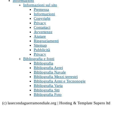
Informazioni
Informazioni sul sito
Premessa
Informazioni
Copyright
Privacy
Contattaci
Avvertenze
Aiutare
Ringraziamenti
Sitemap
Pubblicità
Privacy
Bibliografia e fonti
Bibliografia
Bibliografia Aerei
Bibliografia Navale
Bibliografia Mezzi terrestri
Bibliografia Armi e Tecnonogie
Bibliografia Varia
Bibliografia Siti
Bibliografia Foto
(c) lasecondaguerramondiale.org | Hosting & Template Supero ltd