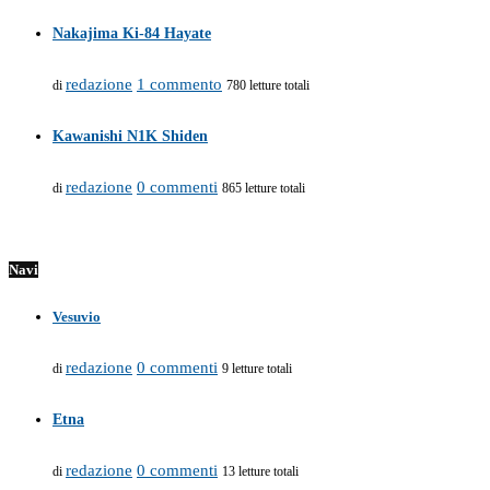
Nakajima Ki-84 Hayate
redazione
1 commento
di
780 letture totali
Kawanishi N1K Shiden
redazione
0 commenti
di
865 letture totali
Navi
Vesuvio
redazione
0 commenti
di
9 letture totali
Etna
redazione
0 commenti
di
13 letture totali