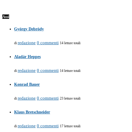
Assi
György Debrödy
redazione
0 commenti
di
14 letture totali
Aladár Heppes
redazione
0 commenti
di
14 letture totali
Konrad Bauer
redazione
0 commenti
di
23 letture totali
Klaus Bretschneider
redazione
0 commenti
di
17 letture totali