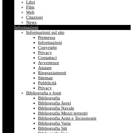
Libri
Film
Web
Citazioni
News
Informazioni
Informazioni sul sito
Premessa
Informazioni
Copyright
Privacy
Contattaci
Avvertenze
Aiutare
Ringraziamenti
Sitemap
Pubblicità
Privacy
Bibliografia e fonti
Bibliografia
Bibliografia Aerei
Bibliografia Navale
Bibliografia Mezzi terrestri
Bibliografia Armi e Tecnonogie
Bibliografia Varia
Bibliografia Siti