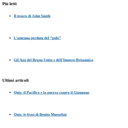
Più letti
Il tesoro di John Smith
L’antenna perduta del “gufo”
Gli Assi del Regno Unito e dell’Impero Britannico
Ultimi articoli
Quiz: il Pacifico e la guerra contro il Giappone
Quiz: le frasi di Benito Mussolini