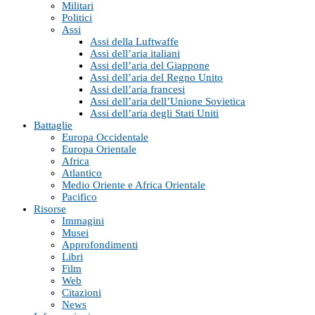
Militari
Politici
Assi
Assi della Luftwaffe
Assi dell’aria italiani
Assi dell’aria del Giappone
Assi dell’aria del Regno Unito
Assi dell’aria francesi
Assi dell’aria dell’Unione Sovietica
Assi dell’aria degli Stati Uniti
Battaglie
Europa Occidentale
Europa Orientale
Africa
Atlantico
Medio Oriente e Africa Orientale
Pacifico
Risorse
Immagini
Musei
Approfondimenti
Libri
Film
Web
Citazioni
News