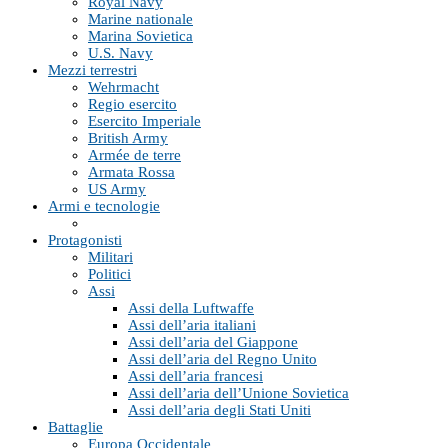
Royal Navy
Marine nationale
Marina Sovietica
U.S. Navy
Mezzi terrestri
Wehrmacht
Regio esercito
Esercito Imperiale
British Army
Armée de terre
Armata Rossa
US Army
Armi e tecnologie
Protagonisti
Militari
Politici
Assi
Assi della Luftwaffe
Assi dell’aria italiani
Assi dell’aria del Giappone
Assi dell’aria del Regno Unito
Assi dell’aria francesi
Assi dell’aria dell’Unione Sovietica
Assi dell’aria degli Stati Uniti
Battaglie
Europa Occidentale