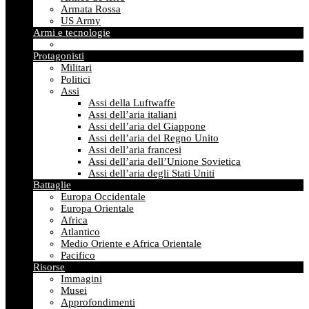
Armata Rossa
US Army
Armi e tecnologie
Protagonisti
Militari
Politici
Assi
Assi della Luftwaffe
Assi dell’aria italiani
Assi dell’aria del Giappone
Assi dell’aria del Regno Unito
Assi dell’aria francesi
Assi dell’aria dell’Unione Sovietica
Assi dell’aria degli Stati Uniti
Battaglie
Europa Occidentale
Europa Orientale
Africa
Atlantico
Medio Oriente e Africa Orientale
Pacifico
Risorse
Immagini
Musei
Approfondimenti