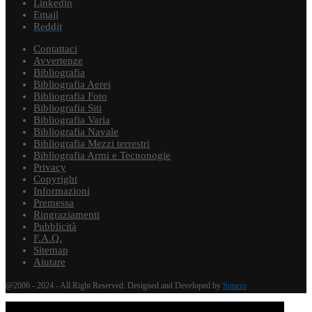
Linkedin
Email
Reddit
Contattaci
Avvertenze
Bibliografia
Bibliografia Aerei
Bibliografia Foto
Bibliografia Siti
Bibliografia Varia
Bibliografia Navale
Bibliografia Mezzi terrestri
Bibliografia Armi e Tecnonogie
Privacy
Copyright
Informazioni
Premessa
Ringraziamenti
Pubblicità
F.A.Q.
Sitemap
Aiutare
@2006 - 2024 - All Right Reserved. Designed and Developed by
Supero