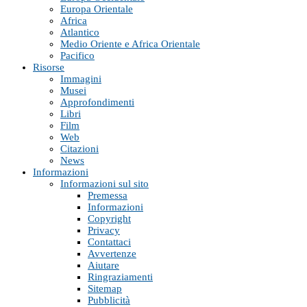
Europa Orientale
Africa
Atlantico
Medio Oriente e Africa Orientale
Pacifico
Risorse
Immagini
Musei
Approfondimenti
Libri
Film
Web
Citazioni
News
Informazioni
Informazioni sul sito
Premessa
Informazioni
Copyright
Privacy
Contattaci
Avvertenze
Aiutare
Ringraziamenti
Sitemap
Pubblicità