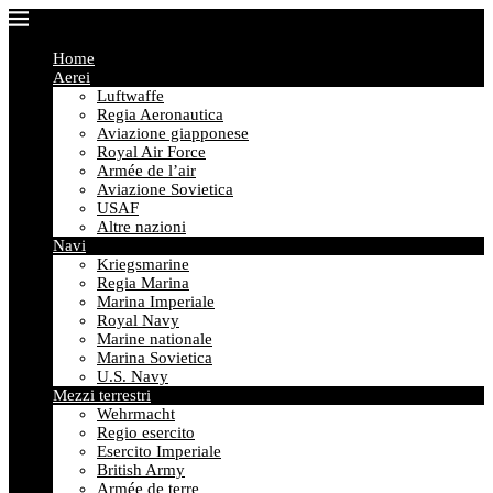
Home
Aerei
Luftwaffe
Regia Aeronautica
Aviazione giapponese
Royal Air Force
Armée de l’air
Aviazione Sovietica
USAF
Altre nazioni
Navi
Kriegsmarine
Regia Marina
Marina Imperiale
Royal Navy
Marine nationale
Marina Sovietica
U.S. Navy
Mezzi terrestri
Wehrmacht
Regio esercito
Esercito Imperiale
British Army
Armée de terre