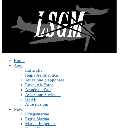
Home
Aerei
Luftwaffe
Regia Aeronautica
Aviazione giapponese
Royal Air Force
Armée de l’air
Aviazione Sovietica
USAF
Altre nazioni
Navi
Kriegsmarine
Regia Marina
Marina Imperiale