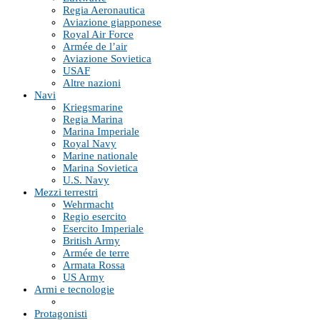
Regia Aeronautica
Aviazione giapponese
Royal Air Force
Armée de l’air
Aviazione Sovietica
USAF
Altre nazioni
Navi
Kriegsmarine
Regia Marina
Marina Imperiale
Royal Navy
Marine nationale
Marina Sovietica
U.S. Navy
Mezzi terrestri
Wehrmacht
Regio esercito
Esercito Imperiale
British Army
Armée de terre
Armata Rossa
US Army
Armi e tecnologie
Protagonisti