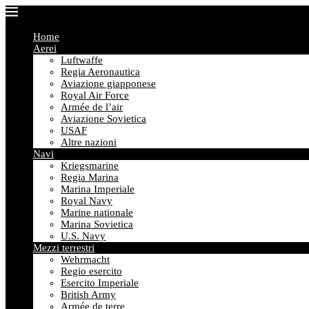
Home
Aerei
Luftwaffe
Regia Aeronautica
Aviazione giapponese
Royal Air Force
Armée de l’air
Aviazione Sovietica
USAF
Altre nazioni
Navi
Kriegsmarine
Regia Marina
Marina Imperiale
Royal Navy
Marine nationale
Marina Sovietica
U.S. Navy
Mezzi terrestri
Wehrmacht
Regio esercito
Esercito Imperiale
British Army
Armée de terre