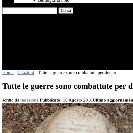
Bibliografia Foto
Cerca
Home
-
Citazioni
-
Tutte le guerre sono combattute per denaro
Tutte le guerre sono combattute per 
scritto da
redazione
Pubblicato:
18 Agosto 2016
Ultimo aggiornamen