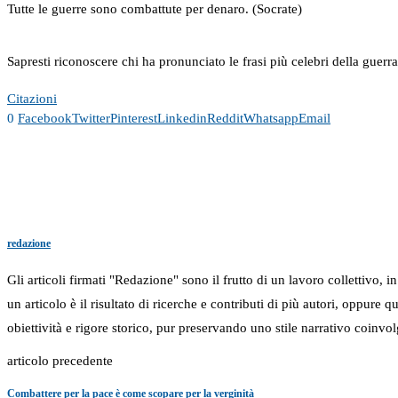
Tutte le guerre sono combattute per denaro. (Socrate)
Sapresti riconoscere chi ha pronunciato le frasi più celebri della guerr
Citazioni
0
Facebook
Twitter
Pinterest
Linkedin
Reddit
Whatsapp
Email
redazione
Gli articoli firmati "Redazione" sono il frutto di un lavoro collettivo, 
un articolo è il risultato di ricerche e contributi di più autori, oppure
obiettività e rigore storico, pur preservando uno stile narrativo coinvol
articolo precedente
Combattere per la pace è come scopare per la verginità