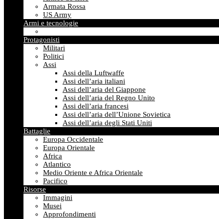
Armata Rossa
US Army
Armi e tecnologie
Protagonisti
Militari
Politici
Assi
Assi della Luftwaffe
Assi dell’aria italiani
Assi dell’aria del Giappone
Assi dell’aria del Regno Unito
Assi dell’aria francesi
Assi dell’aria dell’Unione Sovietica
Assi dell’aria degli Stati Uniti
Battaglie
Europa Occidentale
Europa Orientale
Africa
Atlantico
Medio Oriente e Africa Orientale
Pacifico
Risorse
Immagini
Musei
Approfondimenti