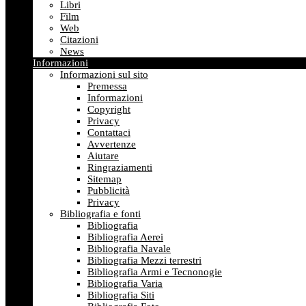
Libri
Film
Web
Citazioni
News
Informazioni
Informazioni sul sito
Premessa
Informazioni
Copyright
Privacy
Contattaci
Avvertenze
Aiutare
Ringraziamenti
Sitemap
Pubblicità
Privacy
Bibliografia e fonti
Bibliografia
Bibliografia Aerei
Bibliografia Navale
Bibliografia Mezzi terrestri
Bibliografia Armi e Tecnonogie
Bibliografia Varia
Bibliografia Siti