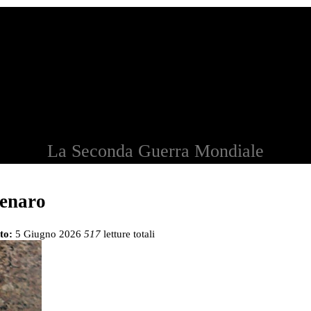
La Seconda Guerra Mondiale
denaro
to:
5 Giugno 2026
517
letture totali