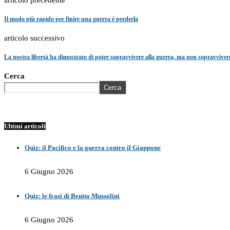
articolo precedente
Il modo più rapido per finire una guerra è perderla
articolo successivo
La nostra libertà ha dimostrato di poter sopravvivere alla guerra, ma non sopravviver
Cerca
Cerca
Ultimi articoli
Quiz: il Pacifico e la guerra contro il Giappone
6 Giugno 2026
Quiz: le frasi di Benito Mussolini
6 Giugno 2026