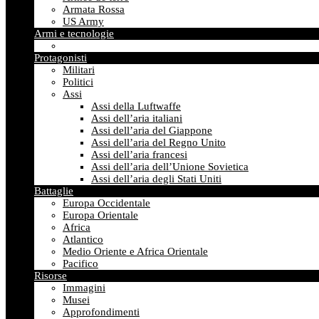
Armata Rossa
US Army
Armi e tecnologie
Protagonisti
Militari
Politici
Assi
Assi della Luftwaffe
Assi dell’aria italiani
Assi dell’aria del Giappone
Assi dell’aria del Regno Unito
Assi dell’aria francesi
Assi dell’aria dell’Unione Sovietica
Assi dell’aria degli Stati Uniti
Battaglie
Europa Occidentale
Europa Orientale
Africa
Atlantico
Medio Oriente e Africa Orientale
Pacifico
Risorse
Immagini
Musei
Approfondimenti