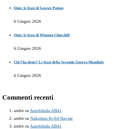
Quiz: le frasi di George Patton
6 Giugno 2026
Quiz: le frasi di Winston Churchill
6 Giugno 2026
Chi l’ha detto? Le frasi della Seconda Guerra Mondiale
6 Giugno 2026
Commenti recenti
andre
su
Autoblinda AB41
andre
su
Nakajima Ki-84 Hayate
andre
su
Autoblinda AB41