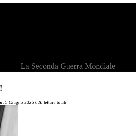
La Seconda Guerra Mondiale
!
o:
5 Giugno 2026
620
letture totali