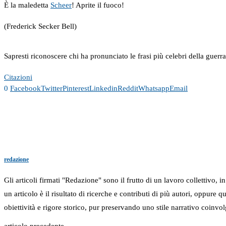
È la maledetta
Scheer
! Aprite il fuoco!
(Frederick Secker Bell)
Sapresti riconoscere chi ha pronunciato le frasi più celebri della guerr
Citazioni
0
Facebook
Twitter
Pinterest
Linkedin
Reddit
Whatsapp
Email
redazione
Gli articoli firmati "Redazione" sono il frutto di un lavoro collettivo, 
un articolo è il risultato di ricerche e contributi di più autori, oppure
obiettività e rigore storico, pur preservando uno stile narrativo coinvol