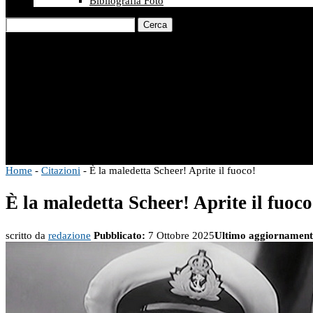
Bibliografia Foto
Cerca
Home
-
Citazioni
-
È la maledetta Scheer! Aprite il fuoco!
È la maledetta Scheer! Aprite il fuoco
scritto da
redazione
Pubblicato:
7 Ottobre 2025
Ultimo aggiornament