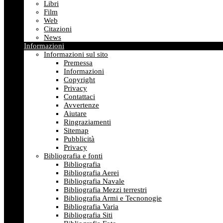
Libri
Film
Web
Citazioni
News
Informazioni
Informazioni sul sito
Premessa
Informazioni
Copyright
Privacy
Contattaci
Avvertenze
Aiutare
Ringraziamenti
Sitemap
Pubblicità
Privacy
Bibliografia e fonti
Bibliografia
Bibliografia Aerei
Bibliografia Navale
Bibliografia Mezzi terrestri
Bibliografia Armi e Tecnonogie
Bibliografia Varia
Bibliografia Siti