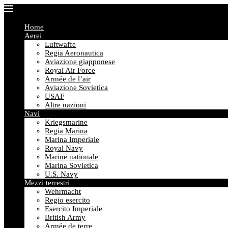
Home
Aerei
Luftwaffe
Regia Aeronautica
Aviazione giapponese
Royal Air Force
Armée de l’air
Aviazione Sovietica
USAF
Altre nazioni
Navi
Kriegsmarine
Regia Marina
Marina Imperiale
Royal Navy
Marine nationale
Marina Sovietica
U.S. Navy
Mezzi terrestri
Wehrmacht
Regio esercito
Esercito Imperiale
British Army
Armée de terre