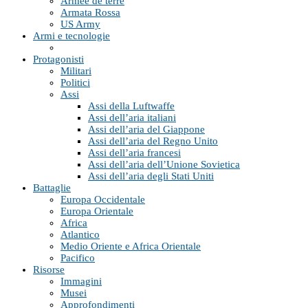
Armée de terre
Armata Rossa
US Army
Armi e tecnologie
Protagonisti
Militari
Politici
Assi
Assi della Luftwaffe
Assi dell’aria italiani
Assi dell’aria del Giappone
Assi dell’aria del Regno Unito
Assi dell’aria francesi
Assi dell’aria dell’Unione Sovietica
Assi dell’aria degli Stati Uniti
Battaglie
Europa Occidentale
Europa Orientale
Africa
Atlantico
Medio Oriente e Africa Orientale
Pacifico
Risorse
Immagini
Musei
Approfondimenti