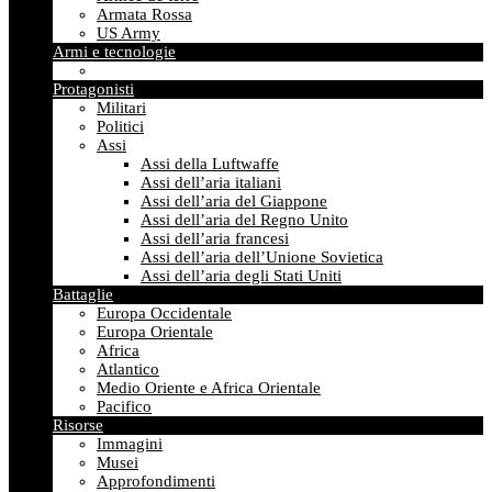
Armata Rossa
US Army
Armi e tecnologie
Protagonisti
Militari
Politici
Assi
Assi della Luftwaffe
Assi dell’aria italiani
Assi dell’aria del Giappone
Assi dell’aria del Regno Unito
Assi dell’aria francesi
Assi dell’aria dell’Unione Sovietica
Assi dell’aria degli Stati Uniti
Battaglie
Europa Occidentale
Europa Orientale
Africa
Atlantico
Medio Oriente e Africa Orientale
Pacifico
Risorse
Immagini
Musei
Approfondimenti