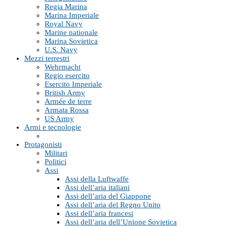
Regia Marina
Marina Imperiale
Royal Navy
Marine nationale
Marina Sovietica
U.S. Navy
Mezzi terrestri
Wehrmacht
Regio esercito
Esercito Imperiale
British Army
Armée de terre
Armata Rossa
US Army
Armi e tecnologie
Protagonisti
Militari
Politici
Assi
Assi della Luftwaffe
Assi dell’aria italiani
Assi dell’aria del Giappone
Assi dell’aria del Regno Unito
Assi dell’aria francesi
Assi dell’aria dell’Unione Sovietica