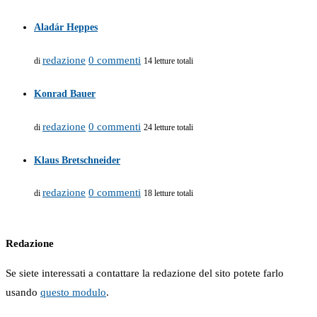
Aladár Heppes
redazione
0 commenti
di
14 letture totali
Konrad Bauer
redazione
0 commenti
di
24 letture totali
Klaus Bretschneider
redazione
0 commenti
di
18 letture totali
Redazione
Se siete interessati a contattare la redazione del sito potete farlo
usando
questo modulo
.