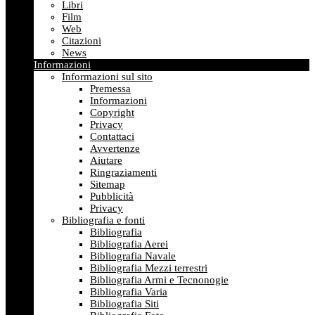
Libri
Film
Web
Citazioni
News
Informazioni
Informazioni sul sito
Premessa
Informazioni
Copyright
Privacy
Contattaci
Avvertenze
Aiutare
Ringraziamenti
Sitemap
Pubblicità
Privacy
Bibliografia e fonti
Bibliografia
Bibliografia Aerei
Bibliografia Navale
Bibliografia Mezzi terrestri
Bibliografia Armi e Tecnonogie
Bibliografia Varia
Bibliografia Siti