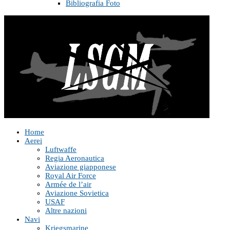
Bibliografia Foto
Home
Aerei
Luftwaffe
Regia Aeronautica
Aviazione giapponese
Royal Air Force
Armée de l’air
Aviazione Sovietica
USAF
Altre nazioni
Navi
Kriegsmarine