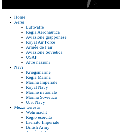
Home
Aerei
Luftwaffe
Regia Aeronautica
Aviazione giapponese
Royal Air Force
Armée de l’air
Aviazione Sovietica
USAF
Altre nazioni
Navi
Kriegsmarine
Regia Marina
Marina Imperiale
Royal Navy
Marine nationale
Marina Sovietica
U.S. Navy
Mezzi terrestri
Wehrmacht
Regio esercito
Esercito Imperiale
British Army