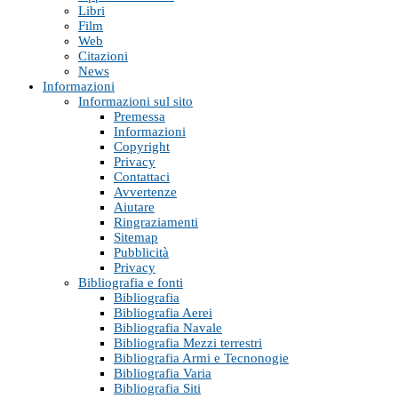
Libri
Film
Web
Citazioni
News
Informazioni
Informazioni sul sito
Premessa
Informazioni
Copyright
Privacy
Contattaci
Avvertenze
Aiutare
Ringraziamenti
Sitemap
Pubblicità
Privacy
Bibliografia e fonti
Bibliografia
Bibliografia Aerei
Bibliografia Navale
Bibliografia Mezzi terrestri
Bibliografia Armi e Tecnonogie
Bibliografia Varia
Bibliografia Siti