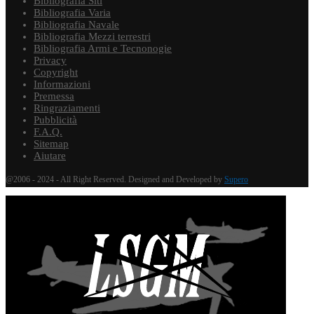
Bibliografia Siti
Bibliografia Varia
Bibliografia Navale
Bibliografia Mezzi terrestri
Bibliografia Armi e Tecnonogie
Privacy
Copyright
Informazioni
Premessa
Ringraziamenti
Pubblicità
F.A.Q.
Sitemap
Aiutare
@2006 - 2024 - All Right Reserved. Designed and Developed by
Supero