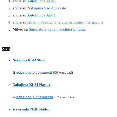
andre
su
Autoblinda AB41
andre
su
Nakajima Ki-84 Hayate
andre
su
Autoblinda AB41
andre
su
Quiz: il Pacifico e la guerra contro il Giappone
Milvio
su
Simulatore della macchina Enigma
Aerei
Nakajima Ki-44 Shoki
redazione
0 commenti
di
606 letture totali
Nakajima Ki-84 Hayate
redazione
1 commento
di
782 letture totali
Kawanishi N1K Shiden