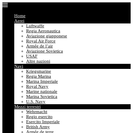
Home
Aerei
Luftwaffe
Regia Aeronautica
Aviazione giapponese
Royal Air Force
Armée de l’air
Aviazione Sovietica
USAF
Altre nazioni
Navi
Kriegsmarine
Regia Marina
Marina Imperiale
Royal Navy
Marine nationale
Marina Sovietica
U.S. Navy
Mezzi terrestri
Wehrmacht
Regio esercito
Esercito Imperiale
British Army
Armée de terre