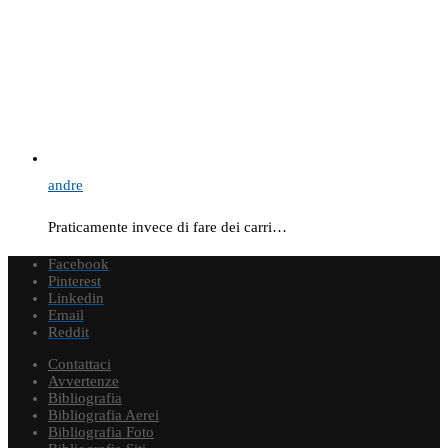
andre
Praticamente invece di fare dei carri…
Facebook
Pinterest
Linkedin
Email
Reddit
Contattaci
Avvertenze
Bibliografia
Bibliografia Aerei
Bibliografia Foto