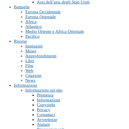
Assi dell’aria degli Stati Uniti
Battaglie
Europa Occidentale
Europa Orientale
Africa
Atlantico
Medio Oriente e Africa Orientale
Pacifico
Risorse
Immagini
Musei
Approfondimenti
Libri
Film
Web
Citazioni
News
Informazioni
Informazioni sul sito
Premessa
Informazioni
Copyright
Privacy
Contattaci
Avvertenze
Aiutare