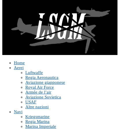
Home
Aerei
Luftwaffe
Regia Aeronautica
Aviazione giapponese
Royal Air Force
Armée de l’air
Aviazione Sovietica
USAF
Altre nazioni
Navi
Kriegsmarine
Regia Marina
Marina Imperiale