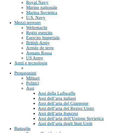
Royal Navy
Marine nationale
Marina Sovietica
U.S. Navy
Mezzi terrestri
Wehrmacht
Regio esercito
Esercito Imperiale
British Army
Armée de terre
Armata Rossa
US Army
Armi e tecnologie
Protagonisti
Militari
Politici
Assi
Assi della Luftwaffe
Assi dell’aria italiani
Assi dell’aria del Giappone
Assi dell’aria del Regno Unito
Assi dell’aria francesi
Assi dell’aria dell’Unione Sovietica
Assi dell’aria degli Stati Uniti
Battaglie