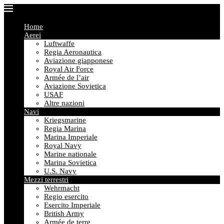
Home
Aerei
Luftwaffe
Regia Aeronautica
Aviazione giapponese
Royal Air Force
Armée de l’air
Aviazione Sovietica
USAF
Altre nazioni
Navi
Kriegsmarine
Regia Marina
Marina Imperiale
Royal Navy
Marine nationale
Marina Sovietica
U.S. Navy
Mezzi terrestri
Wehrmacht
Regio esercito
Esercito Imperiale
British Army
Armée de terre