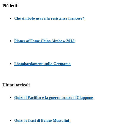
Più letti
Che simbolo usava la resistenza francese?
Planes of Fame Chino Airshow 2018
I bombardamenti sulla Germania
Ultimi articoli
Quiz: il Pacifico e la guerra contro il Giappone
Quiz: le frasi di Benito Mussolini