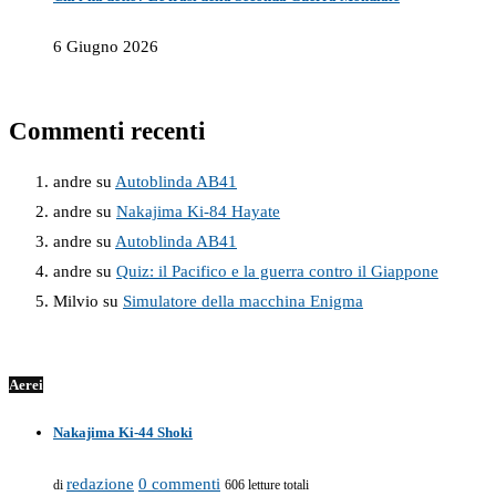
6 Giugno 2026
Commenti recenti
andre
su
Autoblinda AB41
andre
su
Nakajima Ki-84 Hayate
andre
su
Autoblinda AB41
andre
su
Quiz: il Pacifico e la guerra contro il Giappone
Milvio
su
Simulatore della macchina Enigma
Aerei
Nakajima Ki-44 Shoki
redazione
0 commenti
di
606 letture totali