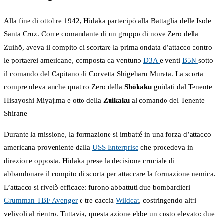
Alla fine di ottobre 1942, Hidaka partecipò alla Battaglia delle Isole
Santa Cruz. Come comandante di un gruppo di nove Zero della
Zuihō, aveva il compito di scortare la prima ondata d’attacco contro
le portaerei americane, composta da ventuno
D3A
e venti
B5N
sotto
il comando del Capitano di Corvetta Shigeharu Murata. La scorta
comprendeva anche quattro Zero della
Shōkaku
guidati dal Tenente
Hisayoshi Miyajima e otto della
Zuikaku
al comando del Tenente
Shirane.
Durante la missione, la formazione si imbatté in una forza d’attacco
americana proveniente dalla
USS Enterprise
che procedeva in
direzione opposta. Hidaka prese la decisione cruciale di
abbandonare il compito di scorta per attaccare la formazione nemica.
L’attacco si rivelò efficace: furono abbattuti due bombardieri
Grumman TBF Avenger
e tre caccia
Wildcat
, costringendo altri
velivoli al rientro. Tuttavia, questa azione ebbe un costo elevato: due