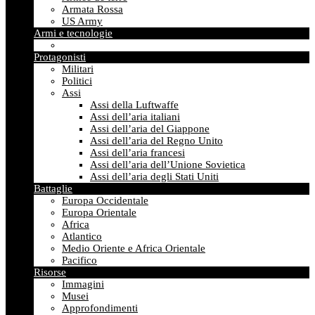
Armata Rossa
US Army
Armi e tecnologie
Protagonisti
Militari
Politici
Assi
Assi della Luftwaffe
Assi dell’aria italiani
Assi dell’aria del Giappone
Assi dell’aria del Regno Unito
Assi dell’aria francesi
Assi dell’aria dell’Unione Sovietica
Assi dell’aria degli Stati Uniti
Battaglie
Europa Occidentale
Europa Orientale
Africa
Atlantico
Medio Oriente e Africa Orientale
Pacifico
Risorse
Immagini
Musei
Approfondimenti