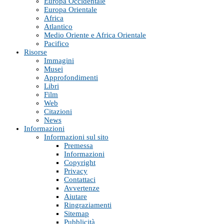
Europa Occidentale
Europa Orientale
Africa
Atlantico
Medio Oriente e Africa Orientale
Pacifico
Risorse
Immagini
Musei
Approfondimenti
Libri
Film
Web
Citazioni
News
Informazioni
Informazioni sul sito
Premessa
Informazioni
Copyright
Privacy
Contattaci
Avvertenze
Aiutare
Ringraziamenti
Sitemap
Pubblicità