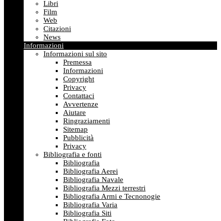
Libri
Film
Web
Citazioni
News
Informazioni
Informazioni sul sito
Premessa
Informazioni
Copyright
Privacy
Contattaci
Avvertenze
Aiutare
Ringraziamenti
Sitemap
Pubblicità
Privacy
Bibliografia e fonti
Bibliografia
Bibliografia Aerei
Bibliografia Navale
Bibliografia Mezzi terrestri
Bibliografia Armi e Tecnonogie
Bibliografia Varia
Bibliografia Siti