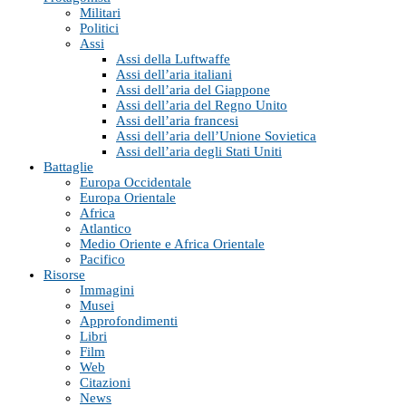
Militari
Politici
Assi
Assi della Luftwaffe
Assi dell’aria italiani
Assi dell’aria del Giappone
Assi dell’aria del Regno Unito
Assi dell’aria francesi
Assi dell’aria dell’Unione Sovietica
Assi dell’aria degli Stati Uniti
Battaglie
Europa Occidentale
Europa Orientale
Africa
Atlantico
Medio Oriente e Africa Orientale
Pacifico
Risorse
Immagini
Musei
Approfondimenti
Libri
Film
Web
Citazioni
News