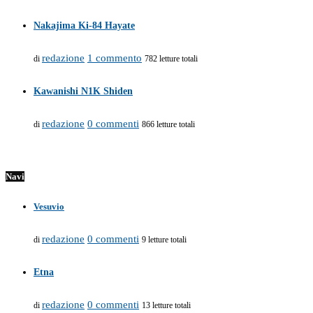
Nakajima Ki-84 Hayate
redazione
1 commento
di
782 letture totali
Kawanishi N1K Shiden
redazione
0 commenti
di
866 letture totali
Navi
Vesuvio
redazione
0 commenti
di
9 letture totali
Etna
redazione
0 commenti
di
13 letture totali