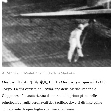
A6M2 "Zero" Model 21 a bordo della Shokaku
Moriyasu Hidaka (日高 盛康, Hidaka Moriyasu) nacque nel 1917 a
Tokyo. La sua carriera nell’Aviazione della Marina Imperiale
Giapponese fu caratterizzata da un ruolo di primo piano nelle
principali battaglie aeronavali del Pacifico, dove si distinse come
comandante di squadriglia su diverse portaerei.