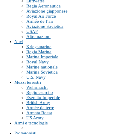
Luftwaffe
Regia Aeronautica
Aviazione giapponese
Royal Air Force
Armée de l’air
Aviazione Sovietica
USAF
Altre nazioni
Navi
Kriegsmarine
Regia Marina
Marina Imperiale
Royal Navy
Marine nationale
Marina Sovietica
U.S. Navy
Mezzi terrestri
Wehrmacht
Regio esercito
Esercito Imperiale
British Army
Armée de terre
Armata Rossa
US Army
Armi e tecnologie
Protagonisti