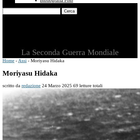
Bibliografia Foto
Cerca
La Seconda Guerra Mondiale
Home
-
Assi
-
Moriyasu Hidaka
Moriyasu Hidaka
scritto da
redazione
24 Marzo 2025
69
letture totali